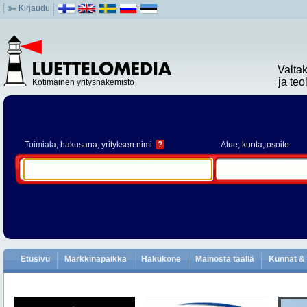
Kirjaudu
Valta
ja te
Kotimainen yrityshakemisto
Toimiala
, hakusana, yrityksen nimi
?
Alue
, kunta, osoite
Etusivu
Markkinapaikka
Hakukone
Mainosta täällä
Kunnat & 