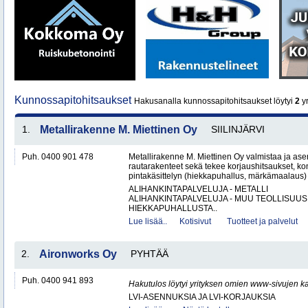
Kunnossapitohitsaukset
Hakusanalla kunnossapitohitsaukset löytyi
2
yr
1.
Metallirakenne M. Miettinen Oy
SIILINJÄRVI
Puh. 0400 901 478
Metallirakenne M. Miettinen Oy valmistaa ja ase
rautarakenteet sekä tekee korjaushitsaukset, ko
pintakäsittelyn (hiekkapuhallus, märkämaalaus) v
ALIHANKINTAPALVELUJA - METALLI
ALIHANKINTAPALVELUJA - MUU TEOLLISUUS
HIEKKAPUHALLUSTA..
Lue lisää..
Kotisivut
Tuotteet ja palvelut
2.
Aironworks Oy
PYHTÄÄ
Puh. 0400 941 893
Hakutulos löytyi yrityksen omien www-sivujen ka
LVI-ASENNUKSIA JA LVI-KORJAUKSIA