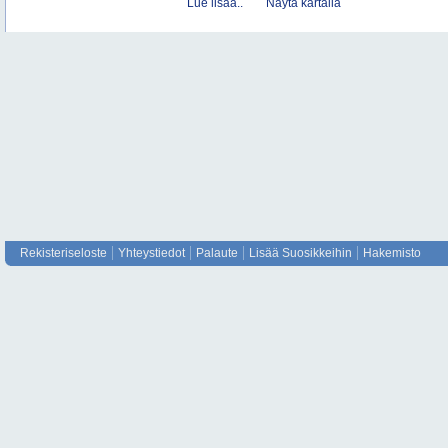
Lue lisää..
Näytä kartalla
Rekisteriseloste
Yhteystiedot
Palaute
Lisää Suosikkeihin
Hakemisto