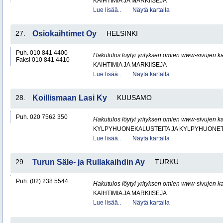
KAIHTIMIA JA MARKIISEJA
Lue lisää..
Näytä kartalla
27.
Osiokaihtimet Oy
HELSINKI
Puh. 010 841 4400
Hakutulos löytyi yrityksen omien www-sivujen ka
Faksi 010 841 4410
KAIHTIMIA JA MARKIISEJA
Lue lisää..
Näytä kartalla
28.
Koillismaan Lasi Ky
KUUSAMO
Puh. 020 7562 350
Hakutulos löytyi yrityksen omien www-sivujen ka
KYLPYHUONEKALUSTEITA JA KYLPYHUONET
Lue lisää..
Näytä kartalla
29.
Turun Säle- ja Rullakaihdin Ay
TURKU
Puh. (02) 238 5544
Hakutulos löytyi yrityksen omien www-sivujen ka
KAIHTIMIA JA MARKIISEJA
Lue lisää..
Näytä kartalla