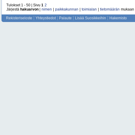
Tulokset 1 - 50 | Sivu
1
2
Järjestä
hakuarvon
|
nimen
|
paikkakunnan
|
toimialan
|
tietomäärän
mukaan
Rekisteriseloste
Yhteystiedot
Palaute
Lisää Suosikkeihin
Hakemisto