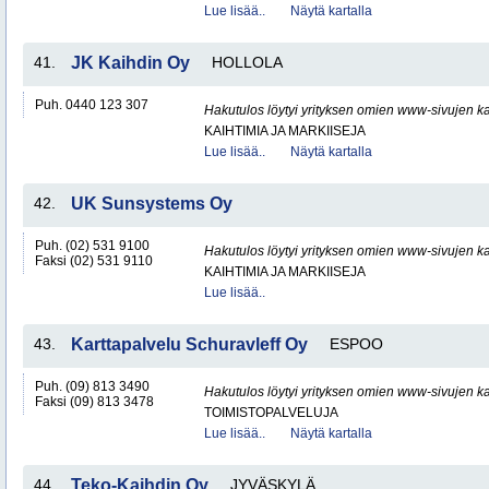
Lue lisää..
Näytä kartalla
41.
JK Kaihdin Oy
HOLLOLA
Puh. 0440 123 307
Hakutulos löytyi yrityksen omien www-sivujen ka
KAIHTIMIA JA MARKIISEJA
Lue lisää..
Näytä kartalla
42.
UK Sunsystems Oy
Puh. (02) 531 9100
Hakutulos löytyi yrityksen omien www-sivujen ka
Faksi (02) 531 9110
KAIHTIMIA JA MARKIISEJA
Lue lisää..
43.
Karttapalvelu Schuravleff Oy
ESPOO
Puh. (09) 813 3490
Hakutulos löytyi yrityksen omien www-sivujen ka
Faksi (09) 813 3478
TOIMISTOPALVELUJA
Lue lisää..
Näytä kartalla
44.
Teko-Kaihdin Oy
JYVÄSKYLÄ