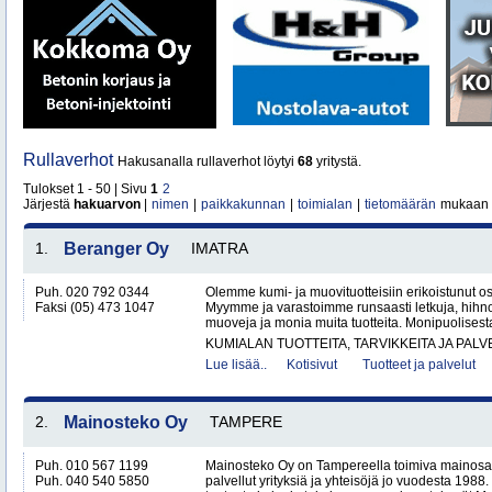
Rullaverhot
Hakusanalla rullaverhot löytyi
68
yritystä.
Tulokset 1 - 50 | Sivu
1
2
Järjestä
hakuarvon
|
nimen
|
paikkakunnan
|
toimialan
|
tietomäärän
mukaan
1.
Beranger Oy
IMATRA
Puh. 020 792 0344
Olemme kumi- ja muovituotteisiin erikoistunut o
Faksi (05) 473 1047
Myymme ja varastoimme runsaasti letkuja, hihnoj
muoveja ja monia muita tuotteita. Monipuolises
KUMIALAN TUOTTEITA, TARVIKKEITA JA PAL
Lue lisää..
Kotisivut
Tuotteet ja palvelut
2.
Mainosteko Oy
TAMPERE
Puh. 010 567 1199
Mainosteko Oy on Tampereella toimiva mainosal
Puh. 040 540 5850
palvellut yrityksiä ja yhteisöjä jo vuodesta 198