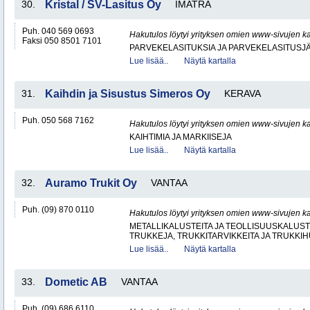
30.
Kristal / SV-Lasitus Oy
IMATRA
Puh. 040 569 0693
Hakutulos löytyi yrityksen omien www-sivujen ka
Faksi 050 8501 7101
PARVEKELASITUKSIA JA PARVEKELASITUSJ
Lue lisää..
Näytä kartalla
31.
Kaihdin ja Sisustus Simeros Oy
KERAVA
Puh. 050 568 7162
Hakutulos löytyi yrityksen omien www-sivujen ka
KAIHTIMIA JA MARKIISEJA
Lue lisää..
Näytä kartalla
32.
Auramo Trukit Oy
VANTAA
Puh. (09) 870 0110
Hakutulos löytyi yrityksen omien www-sivujen ka
METALLIKALUSTEITA JA TEOLLISUUSKALUST
TRUKKEJA, TRUKKITARVIKKEITA JA TRUKKI
Lue lisää..
Näytä kartalla
33.
Dometic AB
VANTAA
Puh. (09) 686 6110