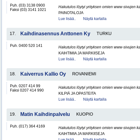
Puh. (03) 3138 0900
Hakutulos löytyi yrityksen omien www-sivujen ka
Faksi (03) 3141 1021
PAINOTALOJA
Lue lisää..
Näytä kartalla
17.
Kaihdinasennus Anttonen Ky
TURKU
Puh. 0400 520 141
Hakutulos löytyi yrityksen omien www-sivujen ka
KAIHTIMIA JA MARKIISEJA
Lue lisää..
Näytä kartalla
18.
Kaiverrus Kallio Oy
ROVANIEMI
Puh. 0207 414 99
Hakutulos löytyi yrityksen omien www-sivujen ka
Faksi 0207 414 990
KILPIÄ JA OPASTEITA
Lue lisää..
Näytä kartalla
19.
Matin Kaihdinpalvelu
KUOPIO
Puh. (017) 364 4169
Hakutulos löytyi yrityksen omien www-sivujen ka
KAIHTIMIA JA MARKIISEJA
Lue lisää..
Näytä kartalla