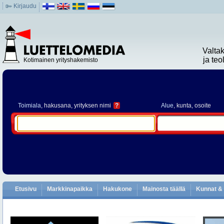
Kirjaudu
Valta
ja te
Kotimainen yrityshakemisto
Toimiala
, hakusana, yrityksen nimi
?
Alue
, kunta, osoite
Etusivu
Markkinapaikka
Hakukone
Mainosta täällä
Kunnat & 