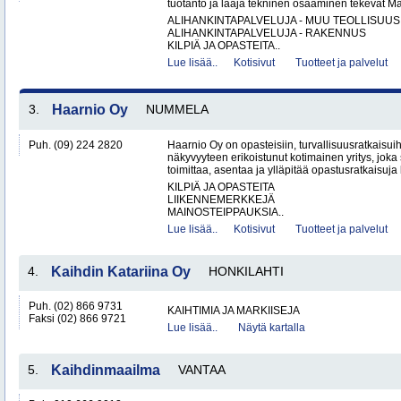
tuotanto ja laaja tekninen osaaminen tekevät Ma
ALIHANKINTAPALVELUJA - MUU TEOLLISUUS
ALIHANKINTAPALVELUJA - RAKENNUS
KILPIÄ JA OPASTEITA..
Lue lisää..
Kotisivut
Tuotteet ja palvelut
3.
Haarnio Oy
NUMMELA
Puh. (09) 224 2820
Haarnio Oy on opasteisiin, turvallisuusratkaisuih
näkyvyyteen erikoistunut kotimainen yritys, joka 
toimittaa, asentaa ja ylläpitää opastusratkaisuja
KILPIÄ JA OPASTEITA
LIIKENNEMERKKEJÄ
MAINOSTEIPPAUKSIA..
Lue lisää..
Kotisivut
Tuotteet ja palvelut
4.
Kaihdin Katariina Oy
HONKILAHTI
Puh. (02) 866 9731
KAIHTIMIA JA MARKIISEJA
Faksi (02) 866 9721
Lue lisää..
Näytä kartalla
5.
Kaihdinmaailma
VANTAA