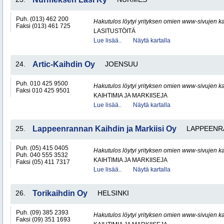
Puh. (013) 462 200
Hakutulos löytyi yrityksen omien www-sivujen ka
Faksi (013) 461 725
LASITUSTÖITÄ
Lue lisää..
Näytä kartalla
24.
Artic-Kaihdin Oy
JOENSUU
Puh. 010 425 9500
Hakutulos löytyi yrityksen omien www-sivujen ka
Faksi 010 425 9501
KAIHTIMIA JA MARKIISEJA
Lue lisää..
Näytä kartalla
25.
Lappeenrannan Kaihdin ja Markiisi Oy
LAPPEENR
Puh. (05) 415 0405
Hakutulos löytyi yrityksen omien www-sivujen ka
Puh. 040 555 3532
KAIHTIMIA JA MARKIISEJA
Faksi (05) 411 7317
Lue lisää..
Näytä kartalla
26.
Torikaihdin Oy
HELSINKI
Puh. (09) 385 2393
Hakutulos löytyi yrityksen omien www-sivujen ka
Faksi (09) 351 1693