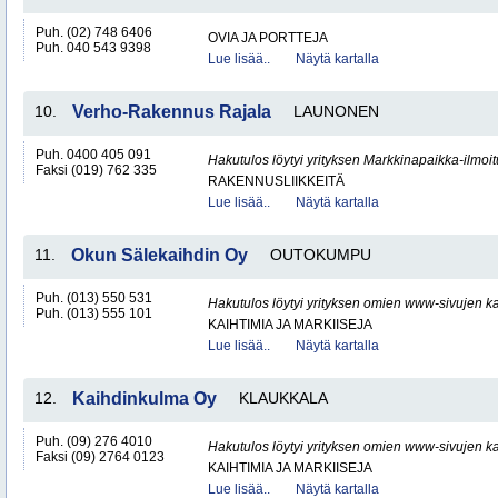
Puh. (02) 748 6406
OVIA JA PORTTEJA
Puh. 040 543 9398
Lue lisää..
Näytä kartalla
10.
Verho-Rakennus Rajala
LAUNONEN
Puh. 0400 405 091
Hakutulos löytyi yrityksen Markkinapaikka-ilmoi
Faksi (019) 762 335
RAKENNUSLIIKKEITÄ
Lue lisää..
Näytä kartalla
11.
Okun Sälekaihdin Oy
OUTOKUMPU
Puh. (013) 550 531
Hakutulos löytyi yrityksen omien www-sivujen ka
Puh. (013) 555 101
KAIHTIMIA JA MARKIISEJA
Lue lisää..
Näytä kartalla
12.
Kaihdinkulma Oy
KLAUKKALA
Puh. (09) 276 4010
Hakutulos löytyi yrityksen omien www-sivujen ka
Faksi (09) 2764 0123
KAIHTIMIA JA MARKIISEJA
Lue lisää..
Näytä kartalla