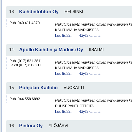
13.
Kaihdintohtori Oy
HELSINKI
Puh. 040 411 4370
Hakutulos löytyi yrityksen omien www-sivujen ka
KAIHTIMIA JA MARKIISEJA
Lue lisää..
Näytä kartalla
14.
Apollo Kaihdin ja Markiisi Oy
IISALMI
Puh. (017) 821 2811
Hakutulos löytyi yrityksen omien www-sivujen ka
Faksi (017) 812 211
KAIHTIMIA JA MARKIISEJA
Lue lisää..
Näytä kartalla
15.
Pohjolan Kaihdin
VUOKATTI
Puh. 044 558 6892
Hakutulos löytyi yrityksen omien www-sivujen ka
PUUSEPÄNTUOTTEITA
Lue lisää..
Näytä kartalla
16.
Pintora Oy
YLÖJÄRVI