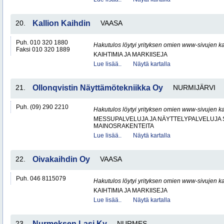
20.
Kallion Kaihdin
VAASA
Puh. 010 320 1880
Hakutulos löytyi yrityksen omien www-sivujen ka
Faksi 010 320 1889
KAIHTIMIA JA MARKIISEJA
Lue lisää..
Näytä kartalla
21.
Ollonqvistin Näyttämötekniikka Oy
NURMIJÄRVI
Puh. (09) 290 2210
Hakutulos löytyi yrityksen omien www-sivujen ka
MESSUPALVELUJA JA NÄYTTELYPALVELUJA 
MAINOSRAKENTEITA
Lue lisää..
Näytä kartalla
22.
Oivakaihdin Oy
VAASA
Puh. 046 8115079
Hakutulos löytyi yrityksen omien www-sivujen ka
KAIHTIMIA JA MARKIISEJA
Lue lisää..
Näytä kartalla
23.
Nurmeksen Lasi Ky
NURMES