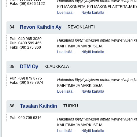
Hakutulos löytyi yrityksen omien www-sivujen ka
Faksi (09) 6866 1122
KYLMÄKONEITA, KYLMÄKONELAITTEITA JA
Lue lisää..
Näytä kartalla
34.
Revon Kaihdin Ay
REVONLAHTI
Puh. 040 965 3080
Hakutulos löytyi yrityksen omien www-sivujen ka
Puh. 0400 599 465
KAIHTIMIA JA MARKIISEJA
Faksi (08) 275 360
Lue lisää..
Näytä kartalla
35.
DTM Oy
KLAUKKALA
Puh. (09) 879 8775
Hakutulos löytyi yrityksen omien www-sivujen ka
Faksi (09) 879 7974
KAIHTIMIA JA MARKIISEJA
Lue lisää..
Näytä kartalla
36.
Tasalan Kaihdin
TURKU
Puh. 040 709 6316
Hakutulos löytyi yrityksen omien www-sivujen ka
KAIHTIMIA JA MARKIISEJA
Lue lisää..
Näytä kartalla