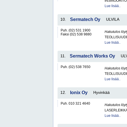
INSINÖÖRITO
Lue lisää..
10.
Sermatech Oy
ULVILA
Puh. (02) 531 1900
Hakutulos löyt
Faksi (02) 538 9880
TEOLLISUUDE
Lue lisää..
11.
Sermatech Works Oy
UL
Puh. (02) 538 7650
Hakutulos löyt
TEOLLISUUDE
Lue lisää..
12.
Ionix Oy
Hyvinkää
Puh. 010 321 4640
Hakutulos löyt
LASERLEIKKA
Lue lisää..