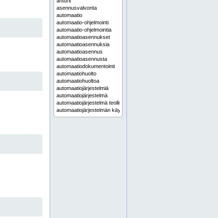
anturit
asennusvalvonta
automaatio
automaatio-ohjelmointi
automaatio-ohjelmointia
automaatioasennukset
automaatioasennuksia
automaatioasennus
automaatioasennusta
automaatiodokumentointi
automaatiohuolto
automaatiohuoltoa
automaatiojärjestelmiä
automaatiojärjestelmä
automaatiojärjestelmä teollisuus
automaatiojärjestelmän käyttöönotto
automaatiojärjestelmän modernisointi
automaatiojärjestelmän päivitys
automaatiojärjestelmän suunnittelu
automaatiojärjestelmät
automaatiojärjestelmät teollisuuteen
automaatiojärjestelmää
automaatiokaapit
automaatiokaappi
automaatiokeskuksen valmistus
automaatiokeskukset
automaatiokeskuksia
automaatiokeskus
automaatiokeskus valmistus
automaatiokeskusten valmistus