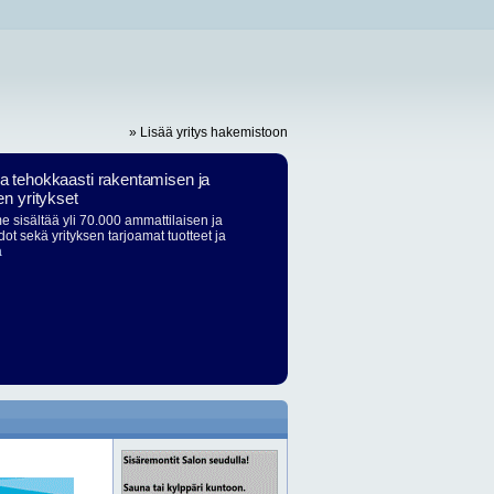
» Lisää yritys hakemistoon
ja tehokkaasti rakentamisen ja
en yritykset
 sisältää yli 70.000 ammattilaisen ja
dot sekä yrityksen tarjoamat tuotteet ja
ä