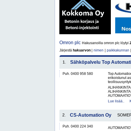
Omron plc
Hakusanoilla omron plc löytyi
Järjestä
hakuarvon
|
nimen
|
paikkakunnan
1.
Sähköpalvelu Top Automat
Puh. 0400 958 580
Top Automation
erikoistunut as
teollisuusyrity
ALIHANKINTA
ALIHANKINTA
AUTOMAATIOT
Lue lisää..
2.
CS-Automation Oy
SOME
Puh. 0400 224 340
AUTOMAATIO