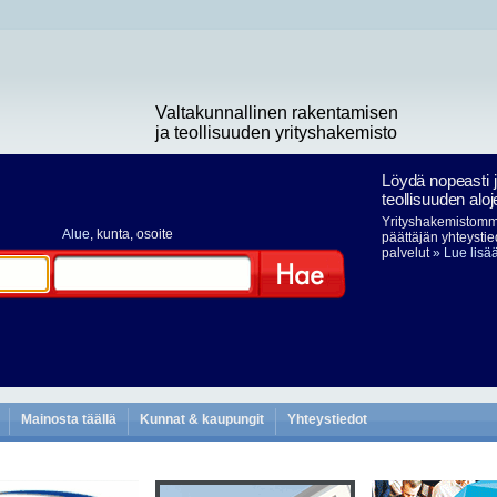
Valtakunnallinen rakentamisen
ja teollisuuden yrityshakemisto
Löydä nopeasti 
teollisuuden aloj
Yrityshakemistomme
Alue
, kunta, osoite
päättäjän yhteystie
palvelut
» Lue lisä
Hae
Mainosta täällä
Kunnat & kaupungit
Yhteystiedot