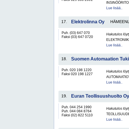
INSINÖÖRITO
Lue lisää..
17.
Elektrolinna Oy
HÄMEENL
Puh. (03) 647 070
Hakutulos löyt
Faksi (03) 647 0720
ELEKTRONII
Lue lisää..
18.
Suomen Automaation Tuki
Puh. 020 198 1220
Hakutulos löyt
Faksi 020 198 1227
AUTOMAATIO
Lue lisää..
19.
Euran Teollisuushuolto O
Puh. 044 254 1990
Hakutulos löyt
Puh. 044 084 8764
TEOLLISUUD
Faksi (02) 822 5110
Lue lisää..