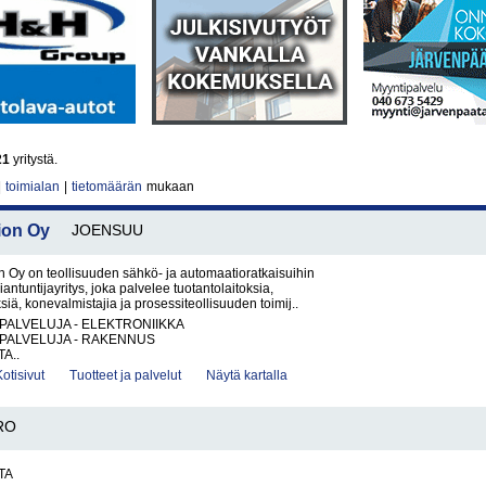
21
yritystä.
|
toimialan
|
tietomäärän
mukaan
ion Oy
JOENSUU
 Oy on teollisuuden sähkö- ja automaatioratkaisuihin
iantuntijayritys, joka palvelee tuotantolaitoksia,
ksiä, konevalmistajia ja prosessiteollisuuden toimij..
PALVELUJA - ELEKTRONIIKKA
PALVELUJA - RAKENNUS
A..
Kotisivut
Tuotteet ja palvelut
Näytä kartalla
RO
TA