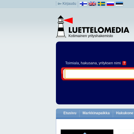
Kirjaudu
Kotimainen yrityshakemisto
Toimiala
, hakusana, yrityksen nimi
?
Etusivu
Markkinapaikka
Hakukone