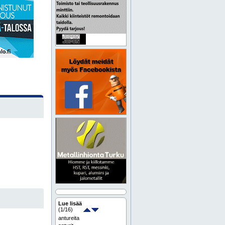
Lue lisää
(
1
/16)
antureita