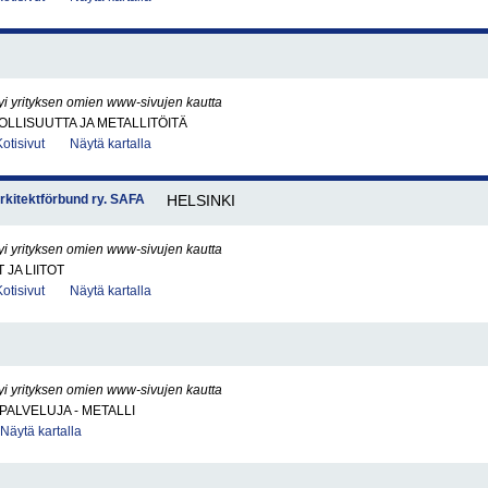
yi yrityksen omien www-sivujen kautta
LLISUUTTA JA METALLITÖITÄ
Kotisivut
Näytä kartalla
Arkitektförbund ry. SAFA
HELSINKI
yi yrityksen omien www-sivujen kautta
JA LIITOT
Kotisivut
Näytä kartalla
yi yrityksen omien www-sivujen kautta
PALVELUJA - METALLI
Näytä kartalla