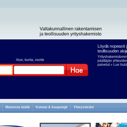
Valtakunnallinen rakentamisen
ja teollisuuden yrityshakemisto
Löydä nopeasti 
teollisuuden aloj
Yrityshakemistomme
Alue
, kunta, osoite
päättäjän yhteystie
palvelut
» Lue lisä
Hae
Mainosta täällä
Kunnat & kaupungit
Yhteystiedot