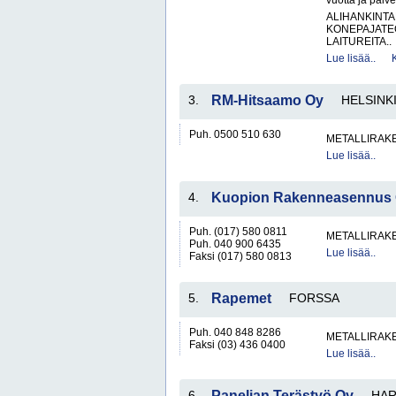
vuotta ja palve
ALIHANKINTA
KONEPAJATEO
LAITUREITA..
Lue lisää..
3.
RM-Hitsaamo Oy
HELSINK
Puh. 0500 510 630
METALLIRAKE
Lue lisää..
4.
Kuopion Rakenneasennus
Puh. (017) 580 0811
METALLIRAKE
Puh. 040 900 6435
Lue lisää..
Faksi (017) 580 0813
5.
Rapemet
FORSSA
Puh. 040 848 8286
METALLIRAKE
Faksi (03) 436 0400
Lue lisää..
6.
Panelian Terästyö Oy
HAR