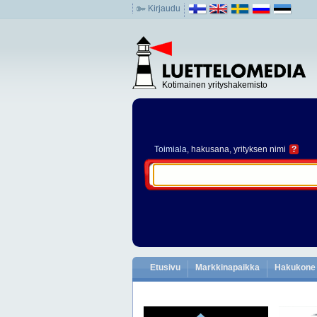
Kirjaudu
Kotimainen yrityshakemisto
Toimiala
, hakusana, yrityksen nimi
?
Etusivu
Markkinapaikka
Hakukone