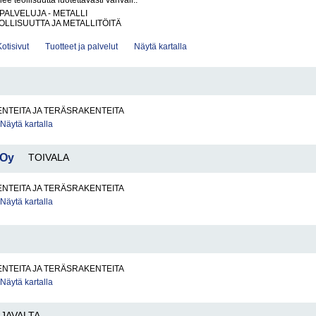
lee teollisuutta luotettavasti vahvall..
PALVELUJA - METALLI
LLISUUTTA JA METALLITÖITÄ
Kotisivut
Tuotteet ja palvelut
Näytä kartalla
I
NTEITA JA TERÄSRAKENTEITA
Näytä kartalla
 Oy
TOIVALA
NTEITA JA TERÄSRAKENTEITA
Näytä kartalla
NTEITA JA TERÄSRAKENTEITA
Näytä kartalla
JAVALTA