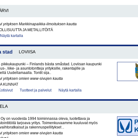
ÄRVI
yi yrityksen Markkinapaikka-ilmoituksen kautta
LLISUUTTA JA METALLITÖITÄ
Näytä kartalla
a stad
LOVIISA
pikkukaupunki – Finlands bästa småstad. Loviisan kaupunki
us-, liike- ja asuntotontteja yrityksille, rakentajille ja
äisellä Uudellamaalla. Tontit sija..
yi yrityksen omien www-sivujen kautta
JA KUNNAT
Kotisivut
Tuotteet ja palvelut
Näytä kartalla
ELA
a Oy on vuodesta 1994 toiminnassa oleva, luotettava ja
tointitöitä tarjoava yritys. Toimenkuvaamme kuuluvat myös
nvaihtoratkaisut ja rakennuspellitykset ..
yi yrityksen omien www-sivujen kautta