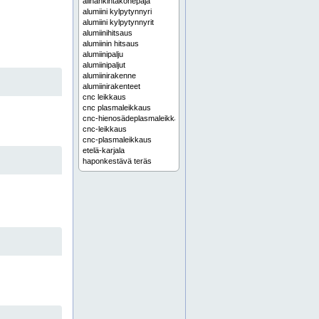
alihankintakonepaja
alumiini kylpytynnyri
alumiini kylpytynnyrit
alumiinihitsaus
alumiinin hitsaus
alumiinipalju
alumiinipaljut
alumiinirakenne
alumiinirakenteet
cnc leikkaus
cnc plasmaleikkaus
cnc-hienosädeplasmaleikkaus
cnc-leikkaus
cnc-plasmaleikkaus
etelä-karjala
haponkestävä teräs
hiekkapuhallus
hiekkapuhallusta
hienosädeplasmaleikkaukset
hienosädeplasmaleikkaus
hitsattu rakenne
hitsatut rakenteet
hoitotaso
hoitotasot
häme
imatra
itä-suomi
jyrsintä
jyrsintää
karjala