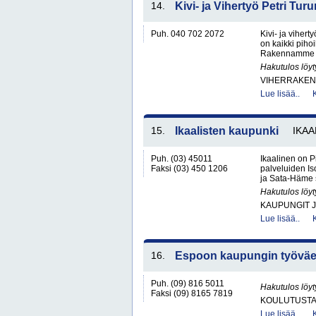
14.
Kivi- ja Vihertyö Petri Tur
Puh. 040 702 2072
Kivi- ja viher
on kaikki pihoi
Rakennamme Ava
Hakutulos löyt
VIHERRAKEN
Lue lisää..
15.
Ikaalisten kaupunki
IKAA
Puh. (03) 45011
Ikaalinen on P
Faksi (03) 450 1206
palveluiden I
ja Sata-Häme so
Hakutulos löyt
KAUPUNGIT 
Lue lisää..
16.
Espoon kaupungin työväe
Puh. (09) 816 5011
Hakutulos löyt
Faksi (09) 8165 7819
KOULUTUST
Lue lisää..