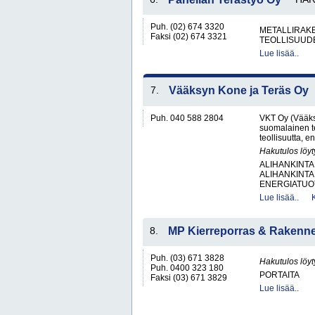
Puh. (02) 674 3320
METALLIRAKE
Faksi (02) 674 3321
TEOLLISUUD
Lue lisää..
7.
Vääksyn Kone ja Teräs Oy
Puh. 040 588 2804
VKT Oy (Vääks
suomalainen te
teollisuutta, 
Hakutulos löyt
ALIHANKINTA
ALIHANKINTA
ENERGIATUOT
Lue lisää..
8.
MP Kierreporras & Rakenn
Puh. (03) 671 3828
Hakutulos löyt
Puh. 0400 323 180
PORTAITA
Faksi (03) 671 3829
Lue lisää..