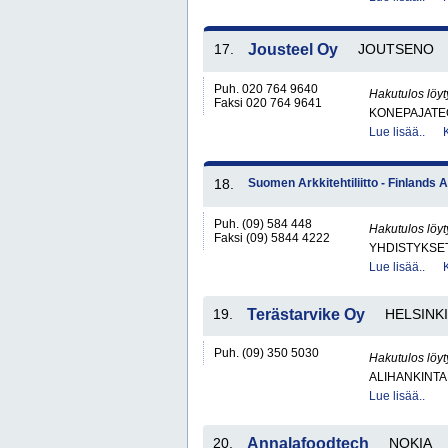
17.
Jousteel Oy
JOUTSENO
Puh. 020 764 9640
Hakutulos löyt
Faksi 020 764 9641
KONEPAJATEO
Lue lisää..
18.
Suomen Arkkitehtiliitto - Finlands 
Puh. (09) 584 448
Hakutulos löyt
Faksi (09) 5844 4222
YHDISTYKSET 
Lue lisää..
19.
Terästarvike Oy
HELSINKI
Puh. (09) 350 5030
Hakutulos löyt
ALIHANKINTA
Lue lisää..
20.
Annalafoodtech
NOKIA