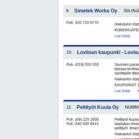
9.
Simetek Works Oy
SIILINJ
Puh. 020 720 9770
Hakutulos löyt
KONEPAJATEO
Lue lisää..
10.
Loviisan kaupunki - Lovis
Puh. (019) 555 555
Suomen paras 
tarjoaa teollisu
sijoittajille It
Hakutulos löyt
KAUPUNGIT 
Lue lisää..
11.
Peltityöt Kuula Oy
NUMM
Puh. (09) 225 2000
Peltityöt Kuul
Puh. 040 500 9415
laadukas ilmas
peltityöt. Ilma
Hakutulos löyt