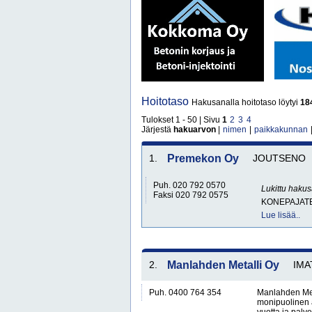
Hoitotaso
Hakusanalla hoitotaso löytyi
18
Tulokset 1 - 50 | Sivu
1
2
3
4
Järjestä
hakuarvon
|
nimen
|
paikkakunnan
1.
Premekon Oy
JOUTSENO
Puh. 020 792 0570
Lukittu haku
Faksi 020 792 0575
KONEPAJATE
Lue lisää..
2.
Manlahden Metalli Oy
IMA
Puh. 0400 764 354
Manlahden Meta
monipuolinen a