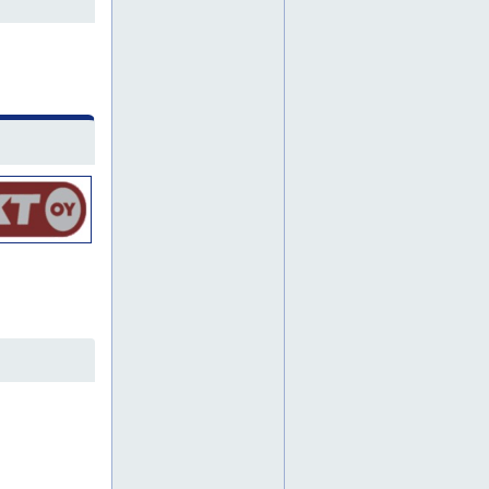
kartonkikone
kartonkikoneet
kartonkikoneiden asennukset
kartonkikoneiden huollot
kemikaaliasemien vuosihuollot
keski-suomi
kiilaura
kiilauran avarrus
kiilauran avarrusta
kiilauran teko
kiilauran veto
kiilaurat
kiilaurien teko
kiilaurien veto
koneasennukset
koneasennus
koneistukset
koneistus
konepaja
konepaja-alihankinta
konepajapalvelu
konepajapalvelut
konepajatyö
konepajatyöt
konepajatöitä
kulkusillat
kulkusilta
kunnossapitopalvelu
kunnossapitopalvelut
kylpypalju