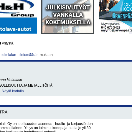
4
yritystä.
|
toimialan
|
tietomäärän
mukaan
sana
Hoitotaso
OLLISUUTTA JA METALLITÖITÄ
Näytä kartalla
TRA
lli Oy on teollisuuden asennus-, huolto- ja korjaustöiden
mmattilainen. Yritys on toiminut konepaja-alalla jo yli 30