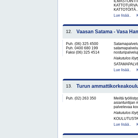
ILMASTOINTI
KATTOTURVA
KATTOTÖITÄ..
Lue lisää..
12.
Vaasan Satama - Vasa Ha
Puh. (06) 325 4500
Satamapalveluj
Puh. 0400 680 199
satamapalvelu,
Faksi (06) 325 4514
nosturipalveluj
Hakutulos löyt
SATAMAPALV
Lue lisää..
13.
Turun ammattikorkeakoul
Puh. (02) 263 350
Meiltä työllist
asiantuntijan
palvelevaa koul
Hakutulos löyt
KOULUTUST
Lue lisää..