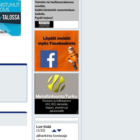
Lue lisää
(
1
/10)
alihankinta konepaja