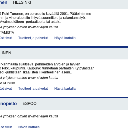
unen
HELSINKI
työ Petri Turunen, on perustettu keväällä 2001. Päätoimimme
hin ja viheralueisiin liittyvä suunnittelu ja rakentamistyö.
imet käteen -periaatteella tai asiak..
yi yrityksen omien www-sivujen kautta
TAMISTA
Kotisivut
Tuotteet ja palvelut
Näytä kartalla
LINEN
irkanmaalla sijaitseva, pehmeiden arvojen ja hyvien
so Pikkukaupunki. Kaupunki tunnetaan parhaiten Kylpylästään
i -juhlistaan. Ikaalisten liikenteellinen asem..
yi yrityksen omien www-sivujen kautta
JA KUNNAT
Kotisivut
Tuotteet ja palvelut
Näytä kartalla
nopisto
ESPOO
yi yrityksen omien www-sivujen kautta
A
Kotisivut
Näytä kartalla