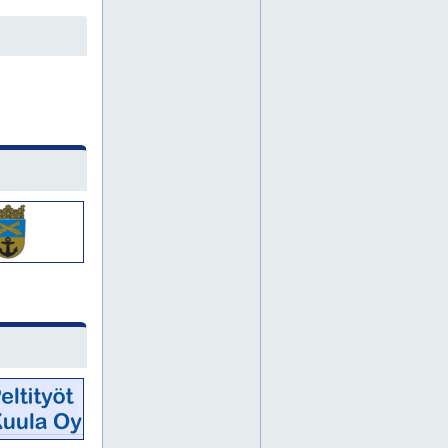
kylpypaljut
kylpytynnyri
kylpytynnyrit
kymenlaakso
laiteasennukset
laiteasennus
laituri
laiturit
lappi
levyleikkaukset
levyleikkaus
levyleikkeet
levyn leikkaukset
levyn leikkaus
levyrakenne
lävistys
lävistystä
maalaus
maalausta
man-laiturit
man-paljut
mekaaninen huolto
mekaaninen korjaus
mekaaninen kunnossapito
mekaaninen metsäteollisuus
metallikaide
metallikaiteet
metallikonepaja
metallirakenne
metallirakenteet