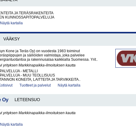
NTEITA JA TERÄSRAKENTEITA
EN KUNNOSSAPITOPALVELUJA
Näytä kartalla
VÄÄKSY
yn Kone ja Teräs Oy) on vuodesta 1983 toiminut
räspiippujen ja säiliöiden valmistaja, joka palvelee
energiantuotantoa ja rakennusalaa kaikkialla Suomessa. Yrit..
yi yrityksen Markkinapaikka-ilmoituksen kautta
PALVELUJA - METALLI
PALVELUJA - MUU TEOLLISUUS
ANNON KONEITA, LAITTEITA JA TARVIKKEITA..
Kotisivut
Tuotteet ja palvelut
Näytä kartalla
e Oy
LETEENSUO
yi yrityksen Markkinapaikka-ilmoituksen kautta
Näytä kartalla