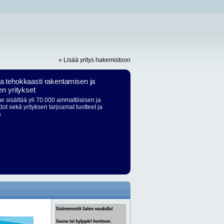
» Lisää yritys hakemistoon
ja tehokkaasti rakentamisen ja
en yritykset
 sisältää yli 70.000 ammattilaisen ja
dot sekä yrityksen tarjoamat tuotteet ja
ä