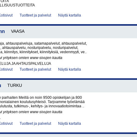
TÖITÄ
LLISUUSTUOTTEITA
Kotisivut
Tuotteet ja palvelut
Näytä kartalla
mn
VAASA
a, ahtauspalveluja, satamapalvelut, ahtauspalvelut,
 ahtauspalvelu, nosturipalvelu, nosturipalvelut,
a, kiinnitys, kiinnitykset, kiinnityksiä, vedenmyyti, ve..
yi yrityksen omien www-sivujen kautta
ELUJA JA AHTAUSPALVELUJA
Kotisivut
Tuotteet ja palvelut
Näytä kartalla
u
TURKU
yy parhaiten Meillä on noin 9500 opiskelijan ja 800
 monialainen koulutusyhteisö. Tarjoamme työelämää
utusta, tutkimus-, kehitys- ja innovaatiotoimintaa ..
yi yrityksen omien www-sivujen kautta
A
Kotisivut
Tuotteet ja palvelut
Näytä kartalla