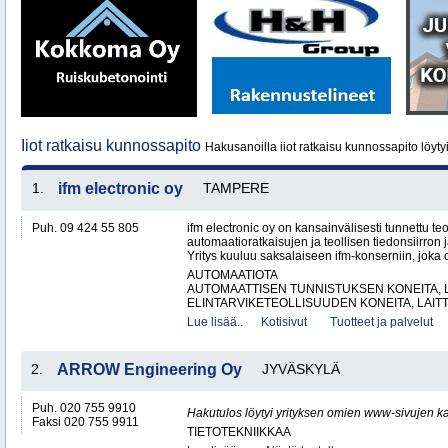
Iiot ratkaisu kunnossapito
Hakusanoilla iiot ratkaisu kunnossapito löyty
1.
ifm electronic oy
TAMPERE
Puh. 09 424 55 805
ifm electronic oy on kansainvälisesti tunnettu te
automaatioratkaisujen ja teollisen tiedonsiirron 
Yritys kuuluu saksalaiseen ifm-konserniin, joka o
AUTOMAATIOTA
AUTOMAATTISEN TUNNISTUKSEN KONEITA, LA
ELINTARVIKETEOLLISUUDEN KONEITA, LAITTE
Lue lisää..
Kotisivut
Tuotteet ja palvelut
2.
ARROW Engineering Oy
JYVÄSKYLÄ
Puh. 020 755 9910
Hakutulos löytyi yrityksen omien www-sivujen ka
Faksi 020 755 9911
TIETOTEKNIIKKAA