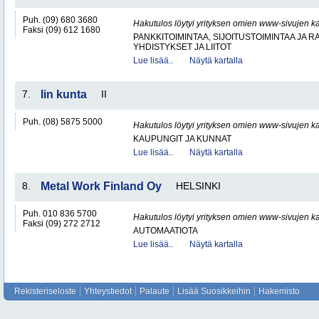
Puh. (09) 680 3680
Hakutulos löytyi yrityksen omien www-sivujen ka
Faksi (09) 612 1680
PANKKITOIMINTAA, SIJOITUSTOIMINTAA JA 
YHDISTYKSET JA LIITOT
Lue lisää..
Näytä kartalla
7.
Iin kunta
II
Puh. (08) 5875 5000
Hakutulos löytyi yrityksen omien www-sivujen ka
KAUPUNGIT JA KUNNAT
Lue lisää..
Näytä kartalla
8.
Metal Work Finland Oy
HELSINKI
Puh. 010 836 5700
Hakutulos löytyi yrityksen omien www-sivujen ka
Faksi (09) 272 2712
AUTOMAATIOTA
Lue lisää..
Näytä kartalla
Rekisteriseloste
Yhteystiedot
Palaute
Lisää Suosikkeihin
Hakemisto