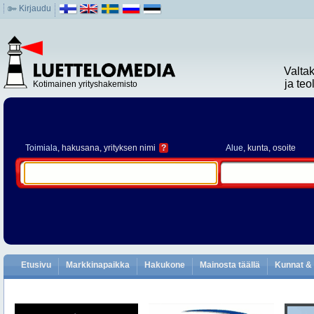
Kirjaudu
Valta
ja te
Kotimainen yrityshakemisto
Toimiala
, hakusana, yrityksen nimi
?
Alue
, kunta, osoite
Etusivu
Markkinapaikka
Hakukone
Mainosta täällä
Kunnat & 