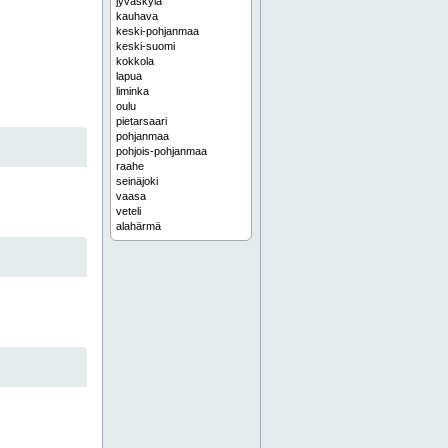
jyväskylä
kauhava
keski-pohjanmaa
keski-suomi
kokkola
lapua
liminka
oulu
pietarsaari
pohjanmaa
pohjois-pohjanmaa
raahe
seinäjoki
vaasa
veteli
alahärmä
alapaarre
alavieska
alavus
arkkitehdin ristikot
asennuskuvat
asennusohjeet
autotallin ristikot
ce-hyväksytyt kattoristikot
ce-luokan ristikot
ce-merkityt ristikot
diagonaalit
dokumentoidut laskelmat
elementtiristikot
erikoisristikot