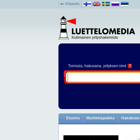
Kirjaudu
Kotimainen yrityshakemisto
Toimiala
, hakusana, yrityksen nimi
?
Etusivu
Markkinapaikka
Hakukone