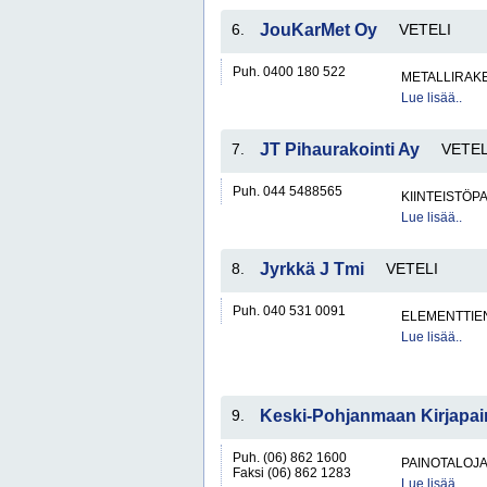
6.
JouKarMet Oy
VETELI
Puh. 0400 180 522
METALLIRAKE
Lue lisää..
7.
JT Pihaurakointi Ay
VETEL
Puh. 044 5488565
KIINTEISTÖP
Lue lisää..
8.
Jyrkkä J Tmi
VETELI
Puh. 040 531 0091
ELEMENTTIE
Lue lisää..
9.
Keski-Pohjanmaan Kirjapa
Puh. (06) 862 1600
PAINOTALOJ
Faksi (06) 862 1283
Lue lisää..