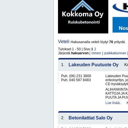
Veteli
Hakusanalla veteli löytyi
76
yritystä.
Tulokset 1 - 50 | Sivu
1
2
Järjestä
hakuarvon
|
nimen
|
paikkakunnan
1.
Lakeuden Puutuote Oy
K
Puh. (06) 231 3800
Lakeuden Puut
Puh. 040 587 8483
erikoisyritys, j
CE-hyväksytyill
ALIHANKINTA
KATTOJA JA 
PUUTA JA PU
Lue lisää..
2.
Betonilattiat Salo Oy