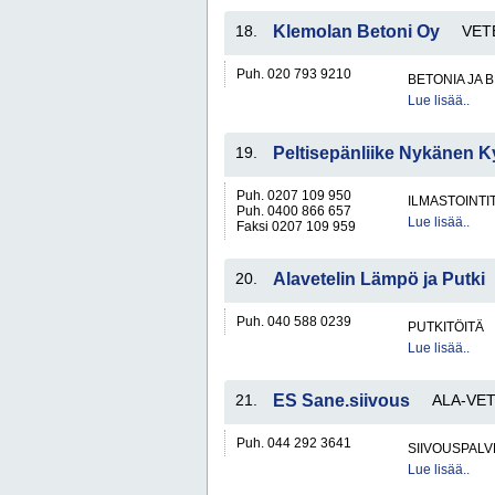
18.
Klemolan Betoni Oy
VET
Puh. 020 793 9210
BETONIA JA 
Lue lisää..
19.
Peltisepänliike Nykänen K
Puh. 0207 109 950
ILMASTOINTI
Puh. 0400 866 657
Lue lisää..
Faksi 0207 109 959
20.
Alavetelin Lämpö ja Putki
Puh. 040 588 0239
PUTKITÖITÄ
Lue lisää..
21.
ES Sane.siivous
ALA-VET
Puh. 044 292 3641
SIIVOUSPAL
Lue lisää..