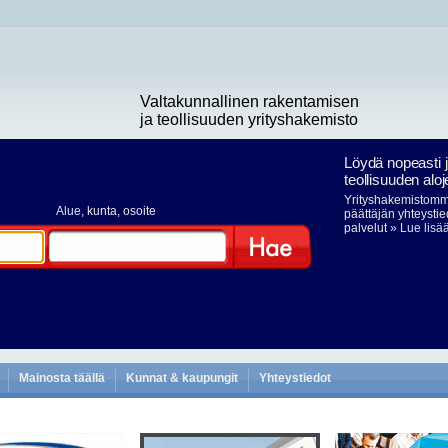
Valtakunnallinen rakentamisen
ja teollisuuden yrityshakemisto
Löydä nopeasti 
teollisuuden aloj
Yrityshakemistomme
Alue
, kunta, osoite
päättäjän yhteystie
palvelut
» Lue lisä
Hae
Mainosta täällä
Kunnat & kaupungit
Yhteystiedot