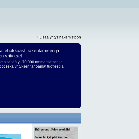
» Lisää yritys hakemistoon
ja tehokkaasti rakentamisen ja
en yritykset
 sisältää yli 70.000 ammattilaisen ja
dot sekä yrityksen tarjoamat tuotteet ja
ä