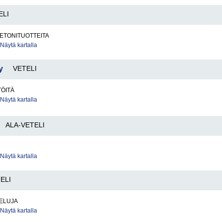
ELI
BETONITUOTTEITA
Näytä kartalla
y
VETELI
TÖITÄ
Näytä kartalla
ALA-VETELI
Näytä kartalla
ELI
VELUJA
Näytä kartalla