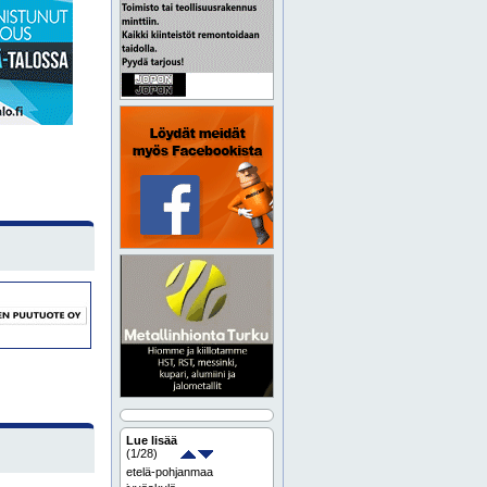
Lue lisää
(
1
/28)
etelä-pohjanmaa