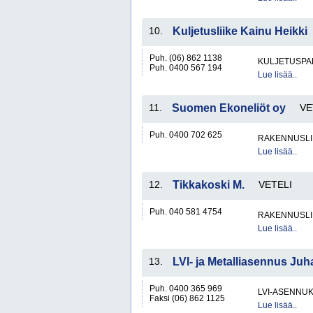
10.
Kuljetusliike Kainu Heikki
Puh. (06) 862 1138
KULJETUSPA
Puh. 0400 567 194
Lue lisää..
11.
Suomen Ekoneliöt oy
VE
Puh. 0400 702 625
RAKENNUSLI
Lue lisää..
12.
Tikkakoski M.
VETELI
Puh. 040 581 4754
RAKENNUSLI
Lue lisää..
13.
LVI- ja Metalliasennus Ju
Puh. 0400 365 969
LVI-ASENNUK
Faksi (06) 862 1125
Lue lisää..