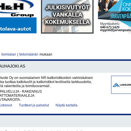
|
toimialan
|
tietomäärän
mukaan
AUHAJOKI AS
uote Oy on suomalainen NR-kattoristikoiden valmistuksen
oka tuottaa kattotuolit ja kattoristikot teollisella tarkkuudella,
ä rakenteilla ja toimitusvarmall..
PALVELUJA - RAKENNUS
KATTOMATERIAALEJA
UTAVAROITA..
Kotisivut
Tuotteet ja palvelut
Näytä kartalla