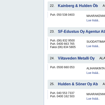
22.
Kainberg & Hulden Öb
A
Puh. 050 538 0403
MAARAKENNU
Lue lisää..
23.
SF-Edustus Oy Agentur A
Puh. (06) 832 9500
SUODATTIMI
Puh. 0400 663 765
Lue lisää..
Faksi (06) 834 5805
24.
Viitaveden Metalli Oy
ALA
Puh. 0500 660 053
ALIHANKINTA
Lue lisää..
25.
Hulden & Söner Oy Ab
A
Puh. 040 553 7337
MAARAKENNU
Puh. 0400 162 503
Lue lisää..