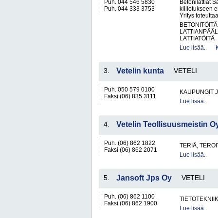
Puh. 044 546 5830
Betonilattiat S
Puh. 044 333 3753
kiillotukseen 
Yritys toteutta
BETONITÖITÄ
LATTIANPÄÄL
LATTIATÖITÄ
Lue lisää..
3.
Vetelin kunta
VETELI
Puh. 050 579 0100
KAUPUNGIT 
Faksi (06) 835 3111
Lue lisää..
4.
Vetelin Teollisuusmeistin O
Puh. (06) 862 1822
TERIÄ, TERO
Faksi (06) 862 2071
Lue lisää..
5.
Jansoft Jps Oy
VETELI
Puh. (06) 862 1100
TIETOTEKNII
Faksi (06) 862 1900
Lue lisää..