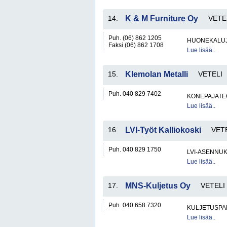
14.
K & M Furniture Oy
VETE
Puh. (06) 862 1205
HUONEKALUJA
Faksi (06) 862 1708
Lue lisää..
15.
Klemolan Metalli
VETELI
Puh. 040 829 7402
KONEPAJATEO
Lue lisää..
16.
LVI-Työt Kalliokoski
VET
Puh. 040 829 1750
LVI-ASENNUK
Lue lisää..
17.
MNS-Kuljetus Oy
VETELI
Puh. 040 658 7320
KULJETUSPA
Lue lisää..