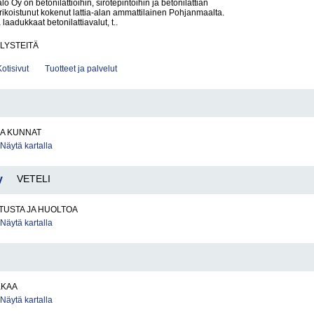
alo Oy on betonilattioihin, sirotepintoihin ja betonilattian
erikoistunut kokenut lattia-alan ammattilainen Pohjanmaalta.
a laadukkaat betonilattiavalut, t..
LYSTEITÄ
Kotisivut
Tuotteet ja palvelut
JA KUNNAT
Näytä kartalla
y
VETELI
ITUSTA JA HUOLTOA
Näytä kartalla
KKAA
Näytä kartalla