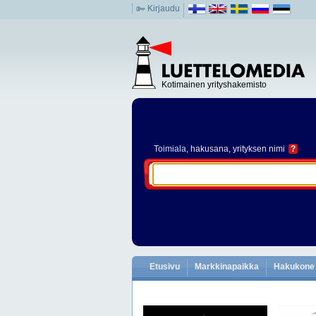
Kirjaudu
Kotimainen yrityshakemisto
Toimiala
, hakusana, yrityksen nimi
?
Etusivu
Markkinapaikka
Hakukone