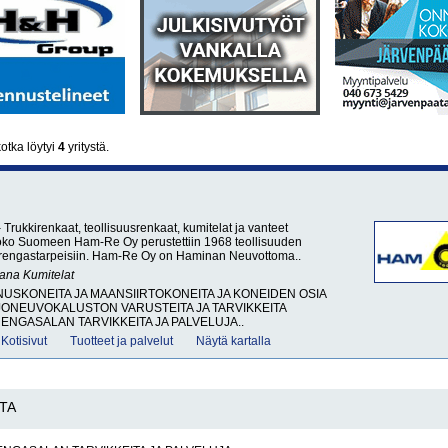
otka löytyi
4
yritystä.
rukkirenkaat, teollisuusrenkaat, kumitelat ja vanteet
ko Suomeen Ham-Re Oy perustettiin 1968 teollisuuden
 rengastarpeisiin. Ham-Re Oy on Haminan Neuvottoma..
sana
Kumitelat
SKONEITA JA MAANSIIRTOKONEITA JA KONEIDEN OSIA
ONEUVOKALUSTON VARUSTEITA JA TARVIKKEITA
RENGASALAN TARVIKKEITA JA PALVELUJA..
Kotisivut
Tuotteet ja palvelut
Näytä kartalla
TA