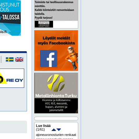
Lue lisää
(
1
/61)
ajoneuvonosturien renkaat