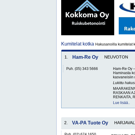
Kumitelat kotka
Hakusanoilla kumitelat k
1.
Ham-Re Oy
NEUVOTON
Puh. (05) 343 5666
Ham-Re Oy – T
Haminasta ko
kasvaneisiin
Lukittu haku
MAARAKENNU
RASKAAN AJ
RENKAITA, 
Lue lisää..
2.
VA-PA Tuote Oy
HARJAVAL
Puh. (02) 674 1650