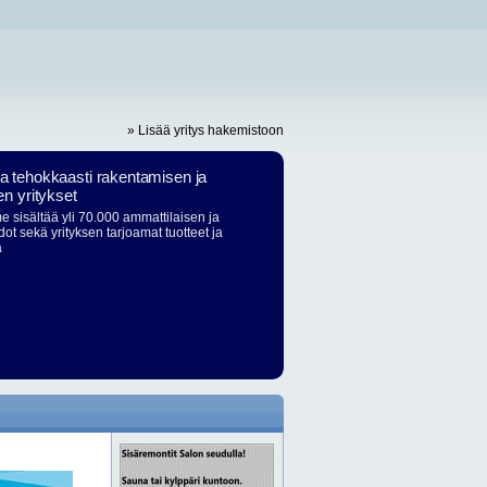
» Lisää yritys hakemistoon
ja tehokkaasti rakentamisen ja
en yritykset
 sisältää yli 70.000 ammattilaisen ja
dot sekä yrityksen tarjoamat tuotteet ja
ä