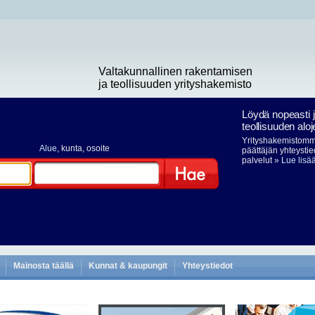
Valtakunnallinen rakentamisen
ja teollisuuden yrityshakemisto
Löydä nopeasti 
teollisuuden aloj
Yrityshakemistomme
Alue
, kunta, osoite
päättäjän yhteystie
palvelut
» Lue lisä
Hae
Mainosta täällä
Kunnat & kaupungit
Yhteystiedot