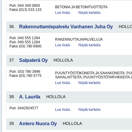
Puh. 044 340 0800
BETONIA JA BETONITUOTTEITA
Faksi (013) 533 133
Lue lisää..
Näytä kartalla
36.
Rakennuttamispalvelu Vanhanen Juha Oy
HOLL
Puh. 040 555 1284
RAKENNUTTAJAPALVELUJA
Puh. 040 555 1284
Lue lisää..
Näytä kartalla
Faksi (03) 780 6900
37.
Salpaterä Oy
HOLLOLA
Puh. (03) 780 3996
PUUNTYÖSTÖKONEITA JA SAHAKONEITA, PU
Faksi (03) 780 5775
SAHALAITTEITA, PUUNTYÖSTÖTARVIKKEITA 
Lue lisää..
Näytä kartalla
38.
A. Laurila
HOLLOLA
Puh. 0442924577
Lue lisää..
Näytä kartalla
39.
Antero Nuora Oy
HOLLOLA