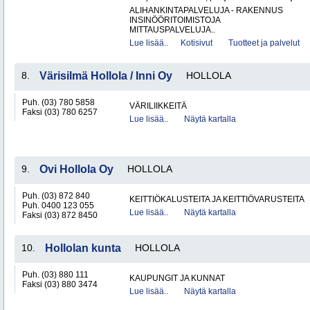
ALIHANKINTAPALVELUJA - RAKENNUS
INSINÖÖRITOIMISTOJA
MITTAUSPALVELUJA..
Lue lisää..
Kotisivut
Tuotteet ja palvelut
8.
Värisilmä Hollola / Inni Oy
HOLLOLA
Puh. (03) 780 5858
VÄRILIIKKEITÄ
Faksi (03) 780 6257
Lue lisää..
Näytä kartalla
9.
Ovi Hollola Oy
HOLLOLA
Puh. (03) 872 840
KEITTIÖKALUSTEITA JA KEITTIÖVARUSTEITA
Puh. 0400 123 055
Lue lisää..
Näytä kartalla
Faksi (03) 872 8450
10.
Hollolan kunta
HOLLOLA
Puh. (03) 880 111
KAUPUNGIT JA KUNNAT
Faksi (03) 880 3474
Lue lisää..
Näytä kartalla