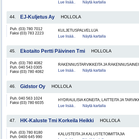
Lue lisää..
Näytä kartalla
44.
EJ-Kuljetus Ay
HOLLOLA
Puh. (03) 780 7012
KULJETUSPALVELUJA
Faksi (03) 783 2223
Lue lisää..
Näytä kartalla
45.
Ekotaito Pertti Päivinen Tmi
HOLLOLA
Puh. (03) 780 4082
RAKENNUSTARVIKKEITA JA RAKENNUSAINEI
Puh. 040 543 0305
Lue lisää..
Näytä kartalla
Faksi (03) 780 4082
46.
Gidstor Oy
HOLLOLA
Puh. 040 563 1024
HYDRAULISIA KONEITA, LAITTEITA JA TARVIK
Faksi (03) 780 6035
Lue lisää..
Näytä kartalla
47.
HK-Kaluste Tmi Korkeila Heikki
HOLLOLA
Puh. (03) 780 8180
KALUSTEITA JA KALUSTETOIMITTAJIA
Puh. 0400 645 990