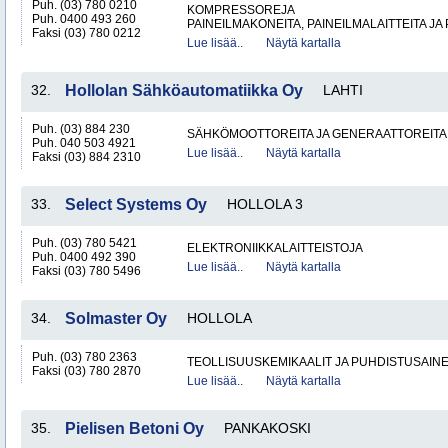
Puh. (03) 780 0210
KOMPRESSOREJA
Puh. 0400 493 260
PAINEILMAKONEITA, PAINEILMALAITTEITA JA
Faksi (03) 780 0212
Lue lisää..
Näytä kartalla
32.
Hollolan Sähköautomatiikka Oy
LAHTI
Puh. (03) 884 230
SÄHKÖMOOTTOREITA JA GENERAATTOREITA
Puh. 040 503 4921
Lue lisää..
Näytä kartalla
Faksi (03) 884 2310
33.
Select Systems Oy
HOLLOLA 3
Puh. (03) 780 5421
ELEKTRONIIKKALAITTEISTOJA
Puh. 0400 492 390
Lue lisää..
Näytä kartalla
Faksi (03) 780 5496
34.
Solmaster Oy
HOLLOLA
Puh. (03) 780 2363
TEOLLISUUSKEMIKAALIT JA PUHDISTUSAIN
Faksi (03) 780 2870
Lue lisää..
Näytä kartalla
35.
Pielisen Betoni Oy
PANKAKOSKI