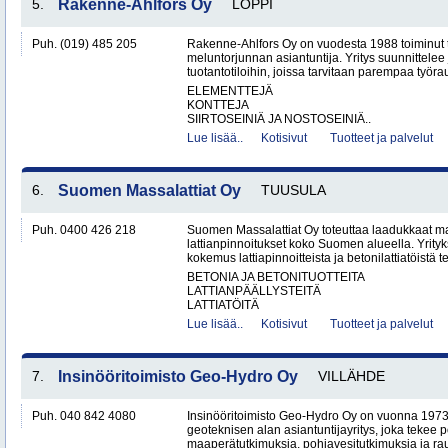
5.
Rakenne-Ahlfors Oy
LOPPI
Puh. (019) 485 205
Rakenne-Ahlfors Oy on vuodesta 1988 toiminut 
meluntorjunnan asiantuntija. Yritys suunnittelee 
tuotantotiloihin, joissa tarvitaan parempaa työrau
ELEMENTTEJÄ
KONTTEJA
SIIRTOSEINIÄ JA NOSTOSEINIÄ..
Lue lisää..
Kotisivut
Tuotteet ja palvelut
6.
Suomen Massalattiat Oy
TUUSULA
Puh. 0400 426 218
Suomen Massalattiat Oy toteuttaa laadukkaat mas
lattianpinnoitukset koko Suomen alueella. Yrityk
kokemus lattiapinnoitteista ja betonilattiatöistä te
BETONIA JA BETONITUOTTEITA
LATTIANPÄÄLLYSTEITÄ
LATTIATÖITÄ
Lue lisää..
Kotisivut
Tuotteet ja palvelut
7.
Insinööritoimisto Geo-Hydro Oy
VILLÄHDE
Puh. 040 842 4080
Insinööritoimisto Geo-Hydro Oy on vuonna 1973
geoteknisen alan asiantuntijayritys, joka tekee 
maaperätutkimuksia, pohjavesitutkimuksia ja rau