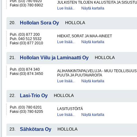
Puh. (03) 780 6920
JULKISTEN TILOJEN KALUSTEITA JA SISUST
Faksi (03) 780 6902
Lue lisää..
Näytä kartalla
20.
Hollolan Sora Oy
HOLLOLA
Puh. (03) 877 200
HIEKAT, SORAT JA MAA-AINEET
Puh. 040 512 5532
Lue lisää..
Näytä kartalla
Faksi (03) 877 2010
21.
Hollolan Viilu ja Laminaatti Oy
HOLLOLA
Puh. (03) 874 340
ALIHANKINTAPALVELUJA - MUU TEOLLISUUS
Faksi (03) 874 3450
PUUTA JA PUUTAVAROITA
Lue lisää..
Näytä kartalla
22.
Lasi-Trio Oy
HOLLOLA
Puh. (03) 780 6201
LASITUSTÖITÄ
Faksi (03) 780 6205
Lue lisää..
Näytä kartalla
23.
Sähkötara Oy
HOLLOLA