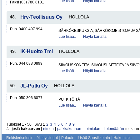
Lue lisää..
Näytä kartalla
Faksi (03) 780 8181
48.
Hrv-Teollisuus Oy
HOLLOLA
Puh. 0400 497 994
SÄHKÖKESKUKSIA, SÄHKÖKOJEISTOJA JA S
Lue lisää..
Näytä kartalla
49.
IK-Huolto Tmi
HOLLOLA
Puh. 044 088 0899
SIIVOUSKONEITA, SIIVOUSLAITTEITA JA SIIV
Lue lisää..
Näytä kartalla
50.
JL-Putki Oy
HOLLOLA
Puh. 050 306 6077
PUTKITÖITÄ
Lue lisää..
Näytä kartalla
Tulokset 1 - 50 | Sivu
1
2
3
4
5
6
7
8
9
Järjestä
hakuarvon
|
nimen
|
paikkakunnan
|
toimialan
|
tietomäärän
mukaan
Rekisteriseloste
Yhteystiedot
Palaute
Lisää Suosikkeihin
Hakemisto