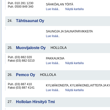
Puh. 010 281 1230
SÄHKÖALAN TÖITÄ
Puh. 0500 849 340
Lue lisää..
Näytä kartalla
24.
Tähtisaunat Oy
SAUNOJA JA SAUNATARVIKKEITA
Lue lisää..
25.
Muovijaloste Oy
HOLLOLA
Puh. (03) 882 020
PAKKAUKSIA
Faksi (03) 882 0210
Lue lisää..
Näytä kartalla
26.
Pemco Oy
HOLLOLA
Puh. (03) 887 410
KYLMÄKONEITA, KYLMÄKONELAITTEITA JA
Faksi (03) 887 4141
Lue lisää..
Näytä kartalla
27.
Hollolan Hirsityö Tmi