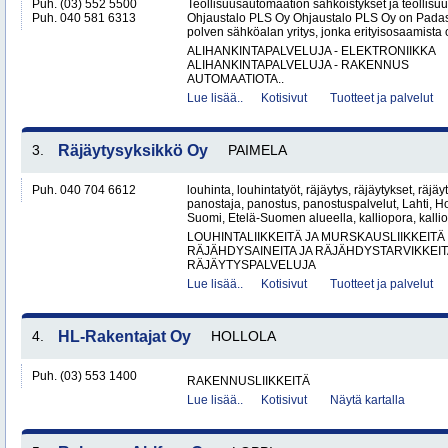
Puh. (03) 552 5500
Teollisuusautomaation sähköistykset ja teollisu
Puh. 040 581 6313
Ohjaustalo PLS Oy Ohjaustalo PLS Oy on Padasj
polven sähköalan yritys, jonka erityisosaamista o
ALIHANKINTAPALVELUJA - ELEKTRONIIKKA
ALIHANKINTAPALVELUJA - RAKENNUS
AUTOMAATIOTA..
Lue lisää..
Kotisivut
Tuotteet ja palvelut
3.
Räjäytysyksikkö Oy
PAIMELA
Puh. 040 704 6612
louhinta, louhintatyöt, räjäytys, räjäytykset, räjäy
panostaja, panostus, panostuspalvelut, Lahti, Ho
Suomi, Etelä-Suomen alueella, kalliopora, kallio
LOUHINTALIIKKEITÄ JA MURSKAUSLIIKKEITÄ
RÄJÄHDYSAINEITA JA RÄJÄHDYSTARVIKKEIT
RÄJÄYTYSPALVELUJA
Lue lisää..
Kotisivut
Tuotteet ja palvelut
4.
HL-Rakentajat Oy
HOLLOLA
Puh. (03) 553 1400
RAKENNUSLIIKKEITÄ
Lue lisää..
Kotisivut
Näytä kartalla