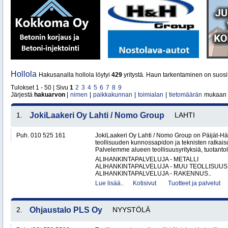
Hollola
Hakusanalla hollola löytyi
429
yritystä. Haun tarkentaminen on suosi
Tulokset 1 - 50 | Sivu
1
2
3
4
5
6
7
8
9
Järjestä
hakuarvon
|
nimen
|
paikkakunnan
|
toimialan
|
tietomäärän
mukaan
1.
JokiLaakeri Oy Lahti / Nomo Group
LAHTI
Puh. 010 525 161
JokiLaakeri Oy Lahti / Nomo Group on Päijät-
teollisuuden kunnossapidon ja teknisten ratkaisu
Palvelemme alueen teollisuusyrityksiä, tuotantola
ALIHANKINTAPALVELUJA - METALLI
ALIHANKINTAPALVELUJA - MUU TEOLLISUUS
ALIHANKINTAPALVELUJA - RAKENNUS..
Lue lisää..
Kotisivut
Tuotteet ja palvelut
2.
Ohjaustalo PLS Oy
NYYSTÖLÄ