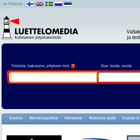
Kirjaudu
Valta
ja te
Kotimainen yrityshakemisto
Toimiala
, hakusana, yrityksen nimi
?
Alue
, kunta, osoite
Etusivu
Markkinapaikka
Hakukone
Mainosta täällä
Kunnat & 