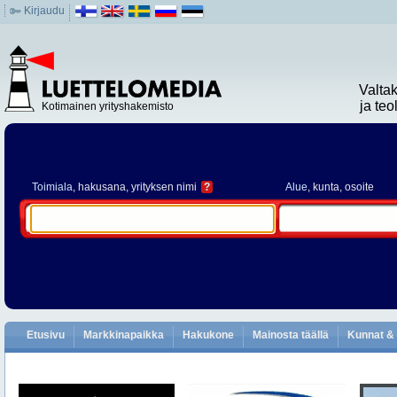
Kirjaudu
Valta
ja te
Kotimainen yrityshakemisto
Toimiala
, hakusana, yrityksen nimi
?
Alue
, kunta, osoite
Etusivu
Markkinapaikka
Hakukone
Mainosta täällä
Kunnat & 