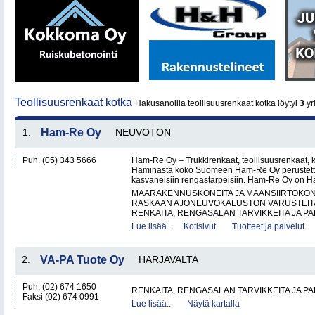
Teollisuusrenkaat kotka
Hakusanoilla teollisuusrenkaat kotka löytyi
3
yri
1.
Ham-Re Oy
NEUVOTON
Puh. (05) 343 5666
Ham-Re Oy – Trukkirenkaat, teollisuusrenkaat, k
Haminasta koko Suomeen Ham-Re Oy perustetti
kasvaneisiin rengastarpeisiin. Ham-Re Oy on 
MAARAKENNUSKONEITA JA MAANSIIRTOKONE
RASKAAN AJONEUVOKALUSTON VARUSTEITA 
RENKAITA, RENGASALAN TARVIKKEITA JA PA
Lue lisää..
Kotisivut
Tuotteet ja palvelut
2.
VA-PA Tuote Oy
HARJAVALTA
Puh. (02) 674 1650
RENKAITA, RENGASALAN TARVIKKEITA JA P
Faksi (02) 674 0991
Lue lisää..
Näytä kartalla