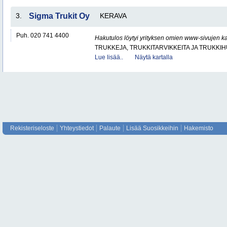
3.
Sigma Trukit Oy
KERAVA
Puh. 020 741 4400
Hakutulos löytyi yrityksen omien www-sivujen ka
TRUKKEJA, TRUKKITARVIKKEITA JA TRUKKI
Lue lisää..
Näytä kartalla
Rekisteriseloste
Yhteystiedot
Palaute
Lisää Suosikkeihin
Hakemisto