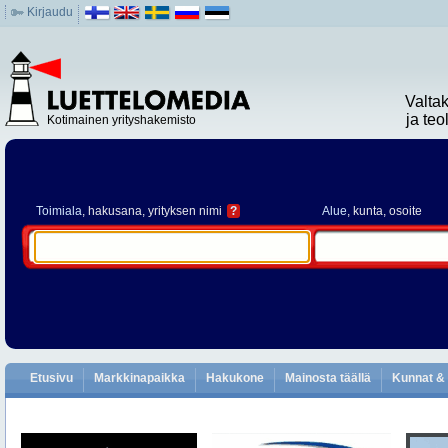
Kirjaudu
Valta
ja te
Kotimainen yrityshakemisto
Toimiala
, hakusana, yrityksen nimi
?
Alue
, kunta, osoite
Etusivu
Markkinapaikka
Hakukone
Mainosta täällä
Kunnat & 