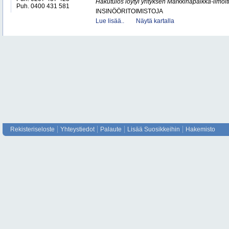
Hakutulos löytyi yrityksen Markkinapaikka-ilmoi
Puh. 0400 431 581
INSINÖÖRITOIMISTOJA
Lue lisää..
Näytä kartalla
Rekisteriseloste
Yhteystiedot
Palaute
Lisää Suosikkeihin
Hakemisto