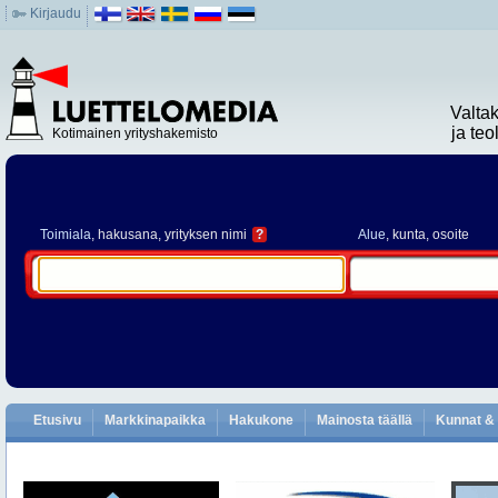
Kirjaudu
Valta
ja te
Kotimainen yrityshakemisto
Toimiala
, hakusana, yrityksen nimi
?
Alue
, kunta, osoite
Etusivu
Markkinapaikka
Hakukone
Mainosta täällä
Kunnat & 