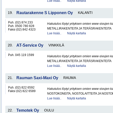
Lue lisää..
Näytä kartalla
19.
Rautarakenne S Lipponen Oy
KALANTI
Puh. (02) 874 233
Hakutulos löytyi yrityksen omien www-sivujen ka
Puh. 0500 780 828
METALLIRAKENTEITA JA TERÄSRAKENTEITA
Faksi (02) 842 4323
Lue lisää..
Näytä kartalla
20.
AT-Service Oy
VINKKILÄ
Puh. 045 119 1599
Hakutulos löytyi yrityksen omien www-sivujen ka
METALLIRAKENTEITA JA TERÄSRAKENTEITA
Lue lisää..
Näytä kartalla
21.
Rauman Saxi-Maxi Oy
RAUMA
Puh. (02) 822 6592
Hakutulos löytyi yrityksen omien www-sivujen ka
Faksi (02) 822 6589
NOSTOKONEITA, NOSTOLAITTEITA JA NOST
Lue lisää..
Näytä kartalla
22.
Temotek Oy
OULU