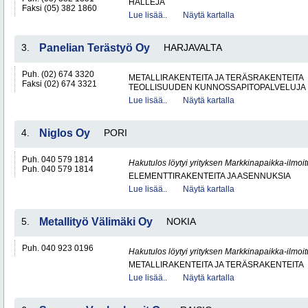
HALLEJA
Faksi (05) 382 1860
Lue lisää..
Näytä kartalla
3.
Panelian Terästyö Oy
HARJAVALTA
Puh. (02) 674 3320
METALLIRAKENTEITA JA TERÄSRAKENTEITA
Faksi (02) 674 3321
TEOLLISUUDEN KUNNOSSAPITOPALVELUJA
Lue lisää..
Näytä kartalla
4.
Niglos Oy
PORI
Puh. 040 579 1814
Hakutulos löytyi yrityksen Markkinapaikka-ilmoi
Puh. 040 579 1814
ELEMENTTIRAKENTEITA JA ASENNUKSIA
Lue lisää..
Näytä kartalla
5.
Metallityö Välimäki Oy
NOKIA
Puh. 040 923 0196
Hakutulos löytyi yrityksen Markkinapaikka-ilmoi
METALLIRAKENTEITA JA TERÄSRAKENTEITA
Lue lisää..
Näytä kartalla