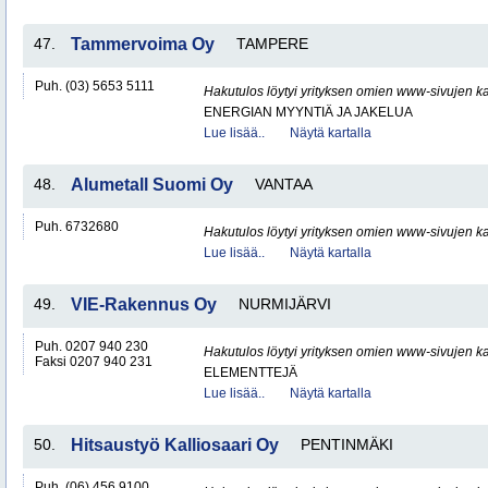
47.
Tammervoima Oy
TAMPERE
Puh. (03) 5653 5111
Hakutulos löytyi yrityksen omien www-sivujen ka
ENERGIAN MYYNTIÄ JA JAKELUA
Lue lisää..
Näytä kartalla
48.
Alumetall Suomi Oy
VANTAA
Puh. 6732680
Hakutulos löytyi yrityksen omien www-sivujen ka
Lue lisää..
Näytä kartalla
49.
VIE-Rakennus Oy
NURMIJÄRVI
Puh. 0207 940 230
Hakutulos löytyi yrityksen omien www-sivujen ka
Faksi 0207 940 231
ELEMENTTEJÄ
Lue lisää..
Näytä kartalla
50.
Hitsaustyö Kalliosaari Oy
PENTINMÄKI
Puh. (06) 456 9100