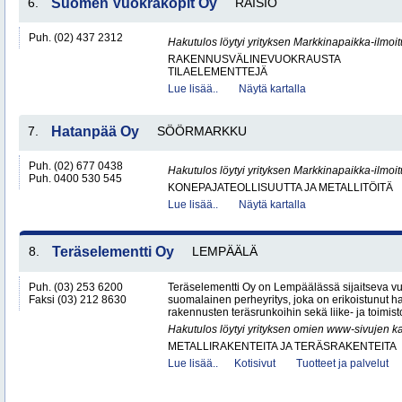
6.
Suomen Vuokrakopit Oy
RAISIO
Puh. (02) 437 2312
Hakutulos löytyi yrityksen Markkinapaikka-ilmoi
RAKENNUSVÄLINEVUOKRAUSTA
TILAELEMENTTEJÄ
Lue lisää..
Näytä kartalla
7.
Hatanpää Oy
SÖÖRMARKKU
Puh. (02) 677 0438
Hakutulos löytyi yrityksen Markkinapaikka-ilmoi
Puh. 0400 530 545
KONEPAJATEOLLISUUTTA JA METALLITÖITÄ
Lue lisää..
Näytä kartalla
8.
Teräselementti Oy
LEMPÄÄLÄ
Puh. (03) 253 6200
Teräselementti Oy on Lempäälässä sijaitseva v
Faksi (03) 212 8630
suomalainen perheyritys, joka on erikoistunut h
rakennusten teräsrunkoihin sekä liike- ja toimist
Hakutulos löytyi yrityksen omien www-sivujen ka
METALLIRAKENTEITA JA TERÄSRAKENTEITA
Lue lisää..
Kotisivut
Tuotteet ja palvelut