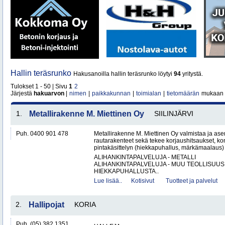
Hallin teräsrunko
Hakusanoilla hallin teräsrunko löytyi
94
yritystä.
Tulokset 1 - 50 | Sivu
1
2
Järjestä
hakuarvon
|
nimen
|
paikkakunnan
|
toimialan
|
tietomäärän
mukaan
1.
Metallirakenne M. Miettinen Oy
SIILINJÄRVI
Puh. 0400 901 478
Metallirakenne M. Miettinen Oy valmistaa ja ase
rautarakenteet sekä tekee korjaushitsaukset, ko
pintakäsittelyn (hiekkapuhallus, märkämaalaus) v
ALIHANKINTAPALVELUJA - METALLI
ALIHANKINTAPALVELUJA - MUU TEOLLISUUS
HIEKKAPUHALLUSTA..
Lue lisää..
Kotisivut
Tuotteet ja palvelut
2.
Hallipojat
KORIA
Puh. (05) 382 1351