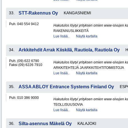
33.
STT-Rakennus Oy
KANGASNIEMI
Puh. 040 554 9412
Hakutulos löytyi yrityksen omien www-sivujen ka
RAKENNUSLIIKKEITÄ
Lue lisää..
Näytä kartalla
34.
Arkkitehdit Arrak Kiiskilä, Rautiola, Rautiola Oy
H
Puh. (09) 622 6790
Hakutulos löytyi yrityksen omien www-sivujen ka
Faksi (09) 6226 7910
ARKKITEHTEJÄ JA ARKKITEHTITOIMISTOJA
Lue lisää..
Näytä kartalla
35.
ASSA ABLOY Entrance Systems Finland Oy
ES
Puh. 010 386 9000
Hakutulos löytyi yrityksen omien www-sivujen ka
TEOLLISUUSOVIA
Lue lisää..
Näytä kartalla
36.
Silta-asennus Mäkelä Oy
KALAJOKI