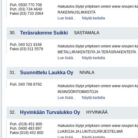
Puh. 0500 770 708
Hakutulos löytyi yrityksen omien www-sivujen ka
Puh. (03) 734 4640
RAKENNUSLIIKKEITÄ
Faksi (03) 733 2064
Lue lisää..
Näytä kartalla
30.
Teräsrakenne Suikki
SASTAMALA
Puh. 040 521 9166
Hakutulos löytyi yrityksen omien www-sivujen ka
Faksi (03) 511 5579
METALLIRAKENTEITA JA TERÄSRAKENTEITA
Lue lisää..
Näytä kartalla
31.
Suunnittelu Laukka Oy
NIVALA
Puh. 040 706 8792
Hakutulos löytyi yrityksen omien www-sivujen ka
INSINÖÖRITOIMISTOJA
Lue lisää..
Näytä kartalla
32.
Hyvinkään Turvalukko Oy
HYVINKÄÄ
Puh. (019) 451 800
Hakutulos löytyi yrityksen omien www-sivujen ka
Puh. 0400 483 897
LUKKOJA JA LUKITUSJÄRJESTELMIÄ
Faksi (019) 452 800
Lue lisää..
Näytä kartalla