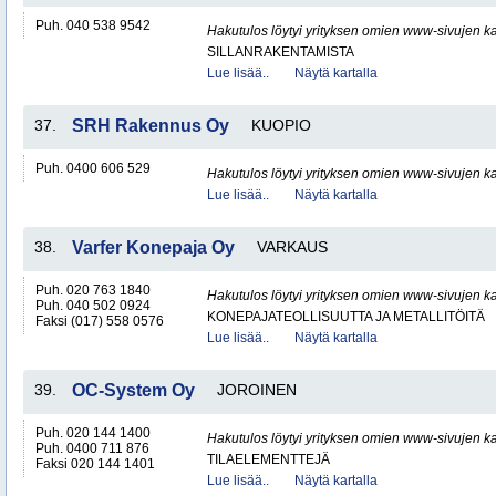
Puh. 040 538 9542
Hakutulos löytyi yrityksen omien www-sivujen ka
SILLANRAKENTAMISTA
Lue lisää..
Näytä kartalla
37.
SRH Rakennus Oy
KUOPIO
Puh. 0400 606 529
Hakutulos löytyi yrityksen omien www-sivujen ka
Lue lisää..
Näytä kartalla
38.
Varfer Konepaja Oy
VARKAUS
Puh. 020 763 1840
Hakutulos löytyi yrityksen omien www-sivujen ka
Puh. 040 502 0924
KONEPAJATEOLLISUUTTA JA METALLITÖITÄ
Faksi (017) 558 0576
Lue lisää..
Näytä kartalla
39.
OC-System Oy
JOROINEN
Puh. 020 144 1400
Hakutulos löytyi yrityksen omien www-sivujen ka
Puh. 0400 711 876
TILAELEMENTTEJÄ
Faksi 020 144 1401
Lue lisää..
Näytä kartalla