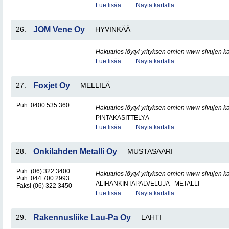
Lue lisää..
Näytä kartalla
26.
JOM Vene Oy
HYVINKÄÄ
Hakutulos löytyi yrityksen omien www-sivujen ka
Lue lisää..
Näytä kartalla
27.
Foxjet Oy
MELLILÄ
Puh. 0400 535 360
Hakutulos löytyi yrityksen omien www-sivujen ka
PINTAKÄSITTELYÄ
Lue lisää..
Näytä kartalla
28.
Onkilahden Metalli Oy
MUSTASAARI
Puh. (06) 322 3400
Hakutulos löytyi yrityksen omien www-sivujen ka
Puh. 044 700 2993
ALIHANKINTAPALVELUJA - METALLI
Faksi (06) 322 3450
Lue lisää..
Näytä kartalla
29.
Rakennusliike Lau-Pa Oy
LAHTI