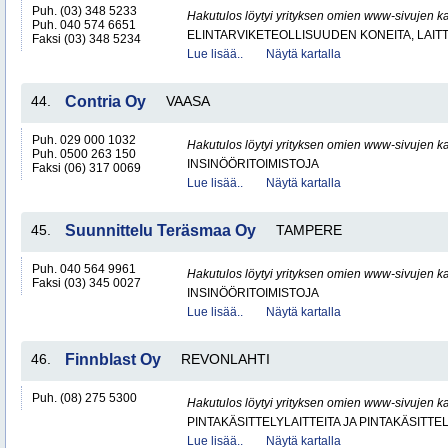
Puh. (03) 348 5233
Hakutulos löytyi yrityksen omien www-sivujen ka
Puh. 040 574 6651
ELINTARVIKETEOLLISUUDEN KONEITA, LAITTE
Faksi (03) 348 5234
Lue lisää..
Näytä kartalla
44.
Contria Oy
VAASA
Puh. 029 000 1032
Hakutulos löytyi yrityksen omien www-sivujen ka
Puh. 0500 263 150
INSINÖÖRITOIMISTOJA
Faksi (06) 317 0069
Lue lisää..
Näytä kartalla
45.
Suunnittelu Teräsmaa Oy
TAMPERE
Puh. 040 564 9961
Hakutulos löytyi yrityksen omien www-sivujen ka
Faksi (03) 345 0027
INSINÖÖRITOIMISTOJA
Lue lisää..
Näytä kartalla
46.
Finnblast Oy
REVONLAHTI
Puh. (08) 275 5300
Hakutulos löytyi yrityksen omien www-sivujen ka
PINTAKÄSITTELYLAITTEITA JA PINTAKÄSITTE
Lue lisää..
Näytä kartalla