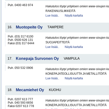
Puh. 0400 463 974
Hakutulos löytyi yrityksen omien www-sivujen ka
RAKENNUSLIIKKEITÄ
Lue lisää..
Näytä kartalla
16.
Muotopeite Oy
TAMPERE
Puh. (03) 317 6100
Hakutulos löytyi yrityksen omien www-sivujen ka
Puh. 0500 626 131
SUOJAPEITTEITÄ
Faksi (03) 317 6444
Lue lisää..
Näytä kartalla
17.
Konepaja Survonen Oy
VAMPULA
Puh. 050 532 0906
Hakutulos löytyi yrityksen omien www-sivujen ka
KONEPAJATEOLLISUUTTA JA METALLITÖITÄ
Lue lisää..
Näytä kartalla
18.
Mecamiehet Oy
KUOHU
Puh. 0207 613 777
Hakutulos löytyi yrityksen omien www-sivujen ka
Puh. 040 593 6656
KONEPAJATEOLLISUUTTA JA METALLITÖITÄ
Faksi 0207 613 778