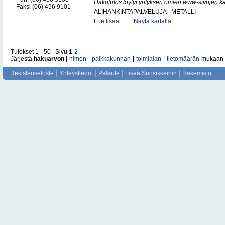
Hakutulos löytyi yrityksen omien www-sivujen ka
Faksi (06) 456 9101
ALIHANKINTAPALVELUJA - METALLI
Lue lisää..
Näytä kartalla
Tulokset 1 - 50 | Sivu
1
2
Järjestä
hakuarvon
|
nimen
|
paikkakunnan
|
toimialan
|
tietomäärän
mukaan
Rekisteriseloste
Yhteystiedot
Palaute
Lisää Suosikkeihin
Hakemisto