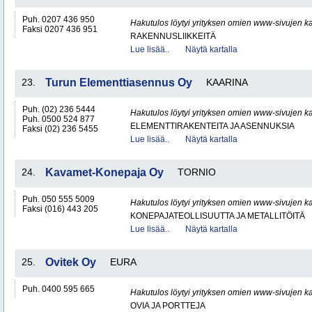
Puh. 0207 436 950
Hakutulos löytyi yrityksen omien www-sivujen ka
Faksi 0207 436 951
RAKENNUSLIIKKEITÄ
Lue lisää..
Näytä kartalla
23.
Turun Elementtiasennus Oy
KAARINA
Puh. (02) 236 5444
Hakutulos löytyi yrityksen omien www-sivujen ka
Puh. 0500 524 877
ELEMENTTIRAKENTEITA JA ASENNUKSIA
Faksi (02) 236 5455
Lue lisää..
Näytä kartalla
24.
Kavamet-Konepaja Oy
TORNIO
Puh. 050 555 5009
Hakutulos löytyi yrityksen omien www-sivujen ka
Faksi (016) 443 205
KONEPAJATEOLLISUUTTA JA METALLITÖITÄ
Lue lisää..
Näytä kartalla
25.
Ovitek Oy
EURA
Puh. 0400 595 665
Hakutulos löytyi yrityksen omien www-sivujen ka
OVIA JA PORTTEJA