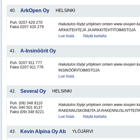
40.
ArkOpen Oy
HELSINKI
Puh. 0207 420 270
Hakutulos löytyi yrityksen omien www-sivujen ka
Faksi 0207 420 279
ARKKITEHTEJÄ JA ARKKITEHTITOIMISTOJA
Lue lisää..
Näytä kartalla
41.
A-Insinöörit Oy
Puh. 0207 911 777
Hakutulos löytyi yrityksen omien www-sivujen ka
Faksi 0207 911 778
INSINÖÖRITOIMISTOJA
Lue lisää..
42.
Several Oy
HELSINKI
Puh. (09) 348 9110
Hakutulos löytyi yrityksen omien www-sivujen ka
Puh. 040 501 9137
RAKENNUSKONEITA JA RAKENNUSLAITTEIT
Faksi (09) 348 9221
Lue lisää..
Näytä kartalla
43.
Kevin Alpina Oy Ab
YLÖJÄRVI