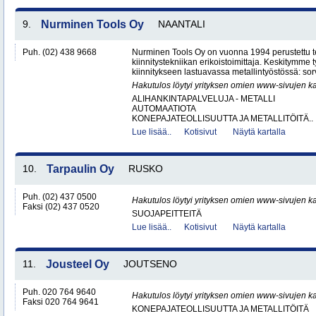
9.
Nurminen Tools Oy
NAANTALI
Puh. (02) 438 9668
Nurminen Tools Oy on vuonna 1994 perustettu 
kiinnitystekniikan erikoistoimittaja. Keskitymme
kiinnitykseen lastuavassa metallintyöstössä: sor
Hakutulos löytyi yrityksen omien www-sivujen ka
ALIHANKINTAPALVELUJA - METALLI
AUTOMAATIOTA
KONEPAJATEOLLISUUTTA JA METALLITÖITÄ..
Lue lisää..
Kotisivut
Näytä kartalla
10.
Tarpaulin Oy
RUSKO
Puh. (02) 437 0500
Hakutulos löytyi yrityksen omien www-sivujen ka
Faksi (02) 437 0520
SUOJAPEITTEITÄ
Lue lisää..
Kotisivut
Näytä kartalla
11.
Jousteel Oy
JOUTSENO
Puh. 020 764 9640
Hakutulos löytyi yrityksen omien www-sivujen ka
Faksi 020 764 9641
KONEPAJATEOLLISUUTTA JA METALLITÖITÄ