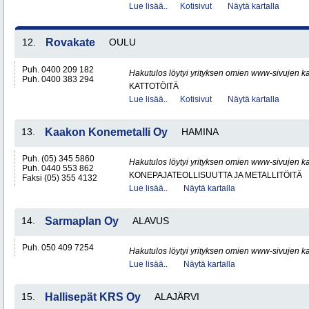
Lue lisää..
Kotisivut
Näytä kartalla
12.
Rovakate
OULU
Puh. 0400 209 182
Hakutulos löytyi yrityksen omien www-sivujen ka
Puh. 0400 383 294
KATTOTÖITÄ
Lue lisää..
Kotisivut
Näytä kartalla
13.
Kaakon Konemetalli Oy
HAMINA
Puh. (05) 345 5860
Hakutulos löytyi yrityksen omien www-sivujen ka
Puh. 0440 553 862
KONEPAJATEOLLISUUTTA JA METALLITÖITÄ
Faksi (05) 355 4132
Lue lisää..
Näytä kartalla
14.
Sarmaplan Oy
ALAVUS
Puh. 050 409 7254
Hakutulos löytyi yrityksen omien www-sivujen ka
Lue lisää..
Näytä kartalla
15.
Hallisepät KRS Oy
ALAJÄRVI