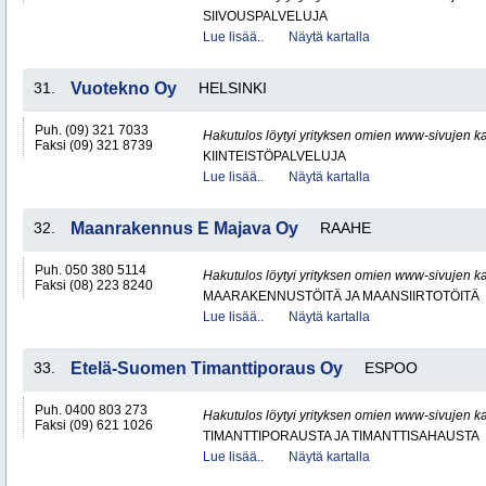
SIIVOUSPALVELUJA
Lue lisää..
Näytä kartalla
31.
Vuotekno Oy
HELSINKI
Puh. (09) 321 7033
Hakutulos löytyi yrityksen omien www-sivujen ka
Faksi (09) 321 8739
KIINTEISTÖPALVELUJA
Lue lisää..
Näytä kartalla
32.
Maanrakennus E Majava Oy
RAAHE
Puh. 050 380 5114
Hakutulos löytyi yrityksen omien www-sivujen ka
Faksi (08) 223 8240
MAARAKENNUSTÖITÄ JA MAANSIIRTOTÖITÄ
Lue lisää..
Näytä kartalla
33.
Etelä-Suomen Timanttiporaus Oy
ESPOO
Puh. 0400 803 273
Hakutulos löytyi yrityksen omien www-sivujen ka
Faksi (09) 621 1026
TIMANTTIPORAUSTA JA TIMANTTISAHAUSTA
Lue lisää..
Näytä kartalla