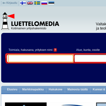
Kirjaudu
Valta
ja te
Kotimainen yrityshakemisto
Toimiala
, hakusana, yrityksen nimi
?
Alue
, kunta, osoite
Etusivu
Markkinapaikka
Hakukone
Mainosta täällä
Kunnat & 