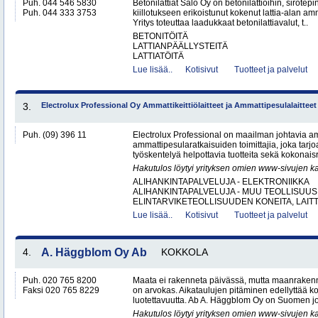
Puh. 044 546 5830
Betonilattiat Salo Oy on betonilattioihin, sirotepin
Puh. 044 333 3753
kiillotukseen erikoistunut kokenut lattia-alan a
Yritys toteuttaa laadukkaat betonilattiavalut, t..
BETONITÖITÄ
LATTIANPÄÄLLYSTEITÄ
LATTIATÖITÄ
Lue lisää..
Kotisivut
Tuotteet ja palvelut
3.
Electrolux Professional Oy Ammattikeittiölaitteet ja Ammattipesulalaitteet
Puh. (09) 396 11
Electrolux Professional on maailman johtavia amm
ammattipesularatkaisuiden toimittajia, joka tarj
työskentelyä helpottavia tuotteita sekä kokonaisr
Hakutulos löytyi yrityksen omien www-sivujen ka
ALIHANKINTAPALVELUJA - ELEKTRONIIKKA
ALIHANKINTAPALVELUJA - MUU TEOLLISUUS
ELINTARVIKETEOLLISUUDEN KONEITA, LAITTE
Lue lisää..
Kotisivut
Tuotteet ja palvelut
4.
A. Häggblom Oy Ab
KOKKOLA
Puh. 020 765 8200
Maata ei rakenneta päivässä, mutta maanrakenn
Faksi 020 765 8229
on arvokas. Aikataulujen pitäminen edellyttää k
luotettavuutta. Ab A. Häggblom Oy on Suomen j
Hakutulos löytyi yrityksen omien www-sivujen ka