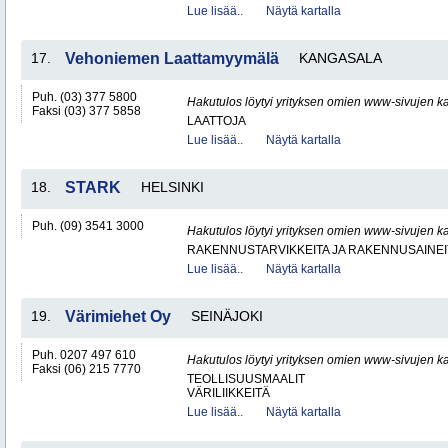
Lue lisää..
Näytä kartalla
17.
Vehoniemen Laattamyymälä
KANGASALA
Puh. (03) 377 5800
Hakutulos löytyi yrityksen omien www-sivujen ka
Faksi (03) 377 5858
LAATTOJA
Lue lisää..
Näytä kartalla
18.
STARK
HELSINKI
Puh. (09) 3541 3000
Hakutulos löytyi yrityksen omien www-sivujen ka
RAKENNUSTARVIKKEITA JA RAKENNUSAINEI
Lue lisää..
Näytä kartalla
19.
Värimiehet Oy
SEINÄJOKI
Puh. 0207 497 610
Hakutulos löytyi yrityksen omien www-sivujen ka
Faksi (06) 215 7770
TEOLLISUUSMAALIT
VÄRILIIKKEITÄ
Lue lisää..
Näytä kartalla