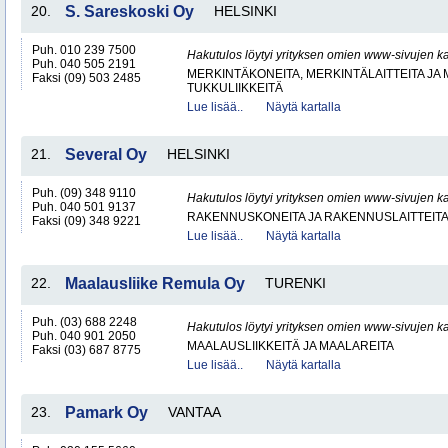
20.
S. Sareskoski Oy
HELSINKI
Puh. 010 239 7500
Hakutulos löytyi yrityksen omien www-sivujen ka
Puh. 040 505 2191
MERKINTÄKONEITA, MERKINTÄLAITTEITA JA
Faksi (09) 503 2485
TUKKULIIKKEITÄ
Lue lisää..
Näytä kartalla
21.
Several Oy
HELSINKI
Puh. (09) 348 9110
Hakutulos löytyi yrityksen omien www-sivujen ka
Puh. 040 501 9137
RAKENNUSKONEITA JA RAKENNUSLAITTEIT
Faksi (09) 348 9221
Lue lisää..
Näytä kartalla
22.
Maalausliike Remula Oy
TURENKI
Puh. (03) 688 2248
Hakutulos löytyi yrityksen omien www-sivujen ka
Puh. 040 901 2050
MAALAUSLIIKKEITÄ JA MAALAREITA
Faksi (03) 687 8775
Lue lisää..
Näytä kartalla
23.
Pamark Oy
VANTAA