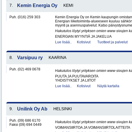
7.
Kemin Energia Oy
KEMI
Puh. (016) 259 303
Kemin Energia Oy on Kemin kaupungin omistam
Energian liiketoiminta-alueeseen kuuluu sähkön
myynti ja asennuspalvelut. Katso päivystysnumero
Hakutulos löytyi yrityksen omien www-sivujen ka
ENERGIAN MYYNTIÄ JA JAKELUA
Lue lisää..
Kotisivut
Tuotteet ja palvelut
8.
Varsipuu ry
KAARINA
Puh. (02) 469 0678
Hakutulos löytyi yrityksen omien www-sivujen ka
PUUTA JA PUUTAVAROITA
YHDISTYKSET JA LIITOT
Lue lisää..
Kotisivut
Näytä kartalla
9.
Unilink Oy Ab
HELSINKI
Puh. (09) 686 6170
Hakutulos löytyi yrityksen omien www-sivujen ka
Faksi (09) 694 0449
VOIMANSIIRTOA JA VOIMANSIIRTOLAITTEITA