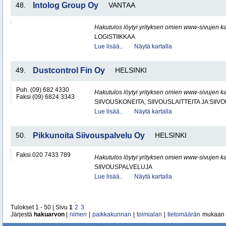
48.
Intolog Group Oy
VANTAA
Hakutulos löytyi yrityksen omien www-sivujen ka
LOGISTIIKKAA
Lue lisää..
Näytä kartalla
49.
Dustcontrol Fin Oy
HELSINKI
Puh. (09) 682 4330
Hakutulos löytyi yrityksen omien www-sivujen ka
Faksi (09) 6824 3343
SIIVOUSKONEITA, SIIVOUSLAITTEITA JA SIIV
Lue lisää..
Näytä kartalla
50.
Pikkunoita Siivouspalvelu Oy
HELSINKI
Faksi 020 7433 789
Hakutulos löytyi yrityksen omien www-sivujen ka
SIIVOUSPALVELUJA
Lue lisää..
Näytä kartalla
Tulokset 1 - 50 | Sivu
1
2
3
Järjestä
hakuarvon
|
nimen
|
paikkakunnan
|
toimialan
|
tietomäärän
mukaan