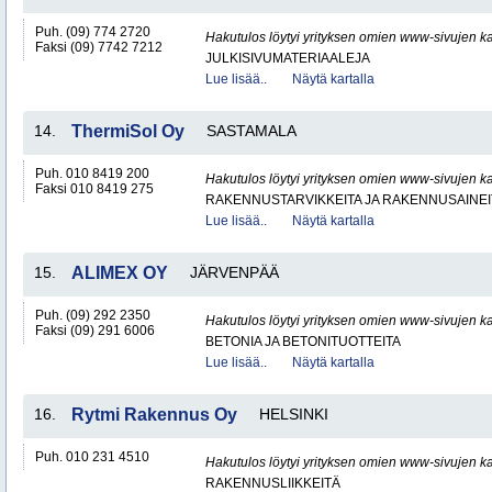
Puh. (09) 774 2720
Hakutulos löytyi yrityksen omien www-sivujen ka
Faksi (09) 7742 7212
JULKISIVUMATERIAALEJA
Lue lisää..
Näytä kartalla
14.
ThermiSol Oy
SASTAMALA
Puh. 010 8419 200
Hakutulos löytyi yrityksen omien www-sivujen ka
Faksi 010 8419 275
RAKENNUSTARVIKKEITA JA RAKENNUSAINEI
Lue lisää..
Näytä kartalla
15.
ALIMEX OY
JÄRVENPÄÄ
Puh. (09) 292 2350
Hakutulos löytyi yrityksen omien www-sivujen ka
Faksi (09) 291 6006
BETONIA JA BETONITUOTTEITA
Lue lisää..
Näytä kartalla
16.
Rytmi Rakennus Oy
HELSINKI
Puh. 010 231 4510
Hakutulos löytyi yrityksen omien www-sivujen ka
RAKENNUSLIIKKEITÄ