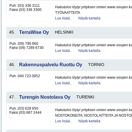
Puh. (03) 336 3111
Hakutulos löytyi yrityksen omien www-sivujen ka
Faksi (03) 336 3300
TYÖVAATTEITA
Lue lisää..
Näytä kartalla
45.
TerraWise Oy
HELSINKI
Puh. (09) 796 860
Hakutulos löytyi yrityksen omien www-sivujen ka
Faksi (09) 7289 6730
Lue lisää..
Näytä kartalla
46.
Rakennuspalvelu Ruottu Oy
TORNIO
Puh. 040 723 0852
Hakutulos löytyi yrityksen omien www-sivujen ka
Lue lisää..
Näytä kartalla
47.
Turengin Nostolava Oy
TURENKI
Puh. (03) 628 650
Hakutulos löytyi yrityksen omien www-sivujen ka
Faksi (03) 687 2444
NOSTOKONEITA, NOSTOLAITTEITA JA NOST
Lue lisää..
Näytä kartalla