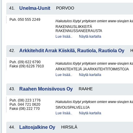
41.
Unelma-Uunit
PORVOO
Puh. 050 555 2249
Hakutulos löytyi yrityksen omien www-sivujen ka
RAKENNUSLIIKKEITÄ
RAKENNUSSANEERAUSTA
Lue lisää..
Näytä kartalla
42.
Arkkitehdit Arrak Kiiskilä, Rautiola, Rautiola Oy
H
Puh. (09) 622 6790
Hakutulos löytyi yrityksen omien www-sivujen ka
Faksi (09) 6226 7910
ARKKITEHTEJÄ JA ARKKITEHTITOIMISTOJA
Lue lisää..
Näytä kartalla
43.
Raahen Monisiivous Oy
RAAHE
Puh. (08) 223 1776
Hakutulos löytyi yrityksen omien www-sivujen ka
Puh. 044 721 0620
SIIVOUSPALVELUJA
Faksi (08) 222 770
Lue lisää..
Näytä kartalla
44.
Laitosjalkine Oy
HIRSILÄ