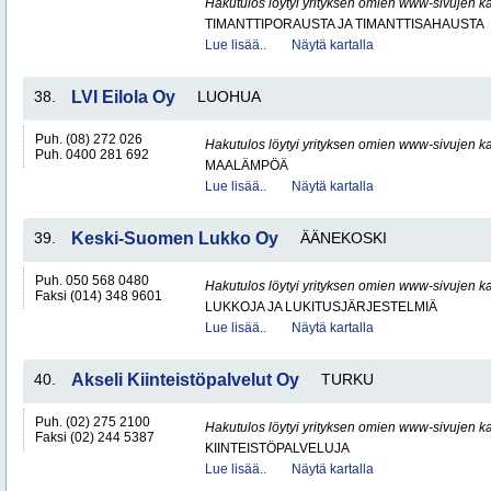
Hakutulos löytyi yrityksen omien www-sivujen ka
TIMANTTIPORAUSTA JA TIMANTTISAHAUSTA
Lue lisää..
Näytä kartalla
38.
LVI Eilola Oy
LUOHUA
Puh. (08) 272 026
Hakutulos löytyi yrityksen omien www-sivujen ka
Puh. 0400 281 692
MAALÄMPÖÄ
Lue lisää..
Näytä kartalla
39.
Keski-Suomen Lukko Oy
ÄÄNEKOSKI
Puh. 050 568 0480
Hakutulos löytyi yrityksen omien www-sivujen ka
Faksi (014) 348 9601
LUKKOJA JA LUKITUSJÄRJESTELMIÄ
Lue lisää..
Näytä kartalla
40.
Akseli Kiinteistöpalvelut Oy
TURKU
Puh. (02) 275 2100
Hakutulos löytyi yrityksen omien www-sivujen ka
Faksi (02) 244 5387
KIINTEISTÖPALVELUJA
Lue lisää..
Näytä kartalla