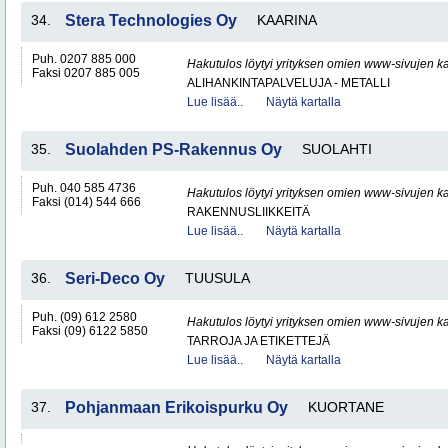
34.
Stera Technologies Oy
KAARINA
Puh. 0207 885 000
Hakutulos löytyi yrityksen omien www-sivujen ka
Faksi 0207 885 005
ALIHANKINTAPALVELUJA - METALLI
Lue lisää..
Näytä kartalla
35.
Suolahden PS-Rakennus Oy
SUOLAHTI
Puh. 040 585 4736
Hakutulos löytyi yrityksen omien www-sivujen ka
Faksi (014) 544 666
RAKENNUSLIIKKEITÄ
Lue lisää..
Näytä kartalla
36.
Seri-Deco Oy
TUUSULA
Puh. (09) 612 2580
Hakutulos löytyi yrityksen omien www-sivujen ka
Faksi (09) 6122 5850
TARROJA JA ETIKETTEJÄ
Lue lisää..
Näytä kartalla
37.
Pohjanmaan Erikoispurku Oy
KUORTANE