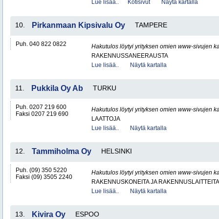
Lue lisää..
Kotisivut
Näytä kartalla
10.
Pirkanmaan Kipsivalu Oy
TAMPERE
Puh. 040 822 0822
Hakutulos löytyi yrityksen omien www-sivujen ka
RAKENNUSSANEERAUSTA
Lue lisää..
Näytä kartalla
11.
Pukkila Oy Ab
TURKU
Puh. 0207 219 600
Hakutulos löytyi yrityksen omien www-sivujen ka
Faksi 0207 219 690
LAATTOJA
Lue lisää..
Näytä kartalla
12.
Tammiholma Oy
HELSINKI
Puh. (09) 350 5220
Hakutulos löytyi yrityksen omien www-sivujen ka
Faksi (09) 3505 2240
RAKENNUSKONEITA JA RAKENNUSLAITTEIT
Lue lisää..
Näytä kartalla
13.
Kivira Oy
ESPOO