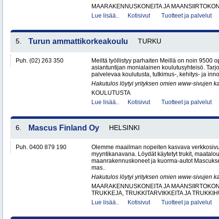
MAARAKENNUSKONEITA JA MAANSIIRTOKONE
Lue lisää..
Kotisivut
Tuotteet ja palvelut
5.
Turun ammattikorkeakoulu
TURKU
Puh. (02) 263 350
Meiltä työllistyy parhaiten Meillä on noin 9500 o
asiantuntijan monialainen koulutusyhteisö. Ta
palvelevaa koulutusta, tutkimus-, kehitys- ja inno
Hakutulos löytyi yrityksen omien www-sivujen ka
KOULUTUSTA
Lue lisää..
Kotisivut
Tuotteet ja palvelut
6.
Mascus Finland Oy
HELSINKI
Puh. 0400 879 190
Olemme maailman nopeiten kasvava verkkosivu
myyntikanavana. Löydät käytetyt trukit, maatal
maanrakennuskoneet ja kuorma-autot Mascuks
mas..
Hakutulos löytyi yrityksen omien www-sivujen ka
MAARAKENNUSKONEITA JA MAANSIIRTOKONE
TRUKKEJA, TRUKKITARVIKKEITA JA TRUKKI
Lue lisää..
Kotisivut
Tuotteet ja palvelut