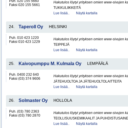
Puh. 020 155 5660
Hakutulos löytyi yrityksen omien www-sivujen ka
Faksi 020 155 5661
TUKKULIIKKEITÄ
Lue lisää..
Näytä kartalla
24.
Taperoll Oy
HELSINKI
Puh. 010 423 1220
Hakutulos löytyi yrityksen omien www-sivujen ka
Faksi 010 423 1229
TEIPPEJÄ
Lue lisää..
Näytä kartalla
25.
Kaivopumppu M. Kulmala Oy
LEMPÄÄLÄ
Puh. 0400 232 640
Hakutulos löytyi yrityksen omien www-sivujen ka
Faksi (03) 374 9606
JÄTEHUOLTOA JA JÄTEHUOLTOLAITTEITA
Lue lisää..
Näytä kartalla
26.
Solmaster Oy
HOLLOLA
Puh. (03) 780 2363
Hakutulos löytyi yrityksen omien www-sivujen ka
Faksi (03) 780 2870
TEOLLISUUSKEMIKAALIT JA PUHDISTUSAIN
Lue lisää..
Näytä kartalla