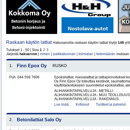
Raskaan käytön lattiat
Hakusanoilla raskaan käytön lattiat löytyi
149
yrit
Tulokset 1 - 50 | Sivu
1
2
3
Järjestä
hakuarvon
|
nimen
|
paikkakunnan
|
toimialan
|
tietomäärän
mukaan
1.
Finn Epox Oy
RUSKO
Puh. 044 558 7606
Epoksilattiat, massalattiat ja lattiapinnoitukse
Oy Finn Epox Oy toteuttaa kestävät, saumattoma
käyttötarkoitukseen suunnitellut epoksilattiat, akryy
ALIHANKINTAPALVELUJA - METALLI
ALIHANKINTAPALVELUJA - MUU TEOLLISUUS
ALIHANKINTAPALVELUJA - RAKENNUS..
Lue lisää..
Kotisivut
Tuotteet ja palvelut
2.
Betonilattiat Salo Oy