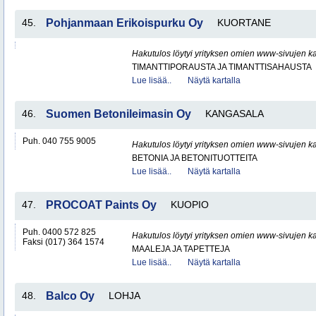
45.
Pohjanmaan Erikoispurku Oy
KUORTANE
Hakutulos löytyi yrityksen omien www-sivujen ka
TIMANTTIPORAUSTA JA TIMANTTISAHAUSTA
Lue lisää..
Näytä kartalla
46.
Suomen Betonileimasin Oy
KANGASALA
Puh. 040 755 9005
Hakutulos löytyi yrityksen omien www-sivujen ka
BETONIA JA BETONITUOTTEITA
Lue lisää..
Näytä kartalla
47.
PROCOAT Paints Oy
KUOPIO
Puh. 0400 572 825
Hakutulos löytyi yrityksen omien www-sivujen ka
Faksi (017) 364 1574
MAALEJA JA TAPETTEJA
Lue lisää..
Näytä kartalla
48.
Balco Oy
LOHJA