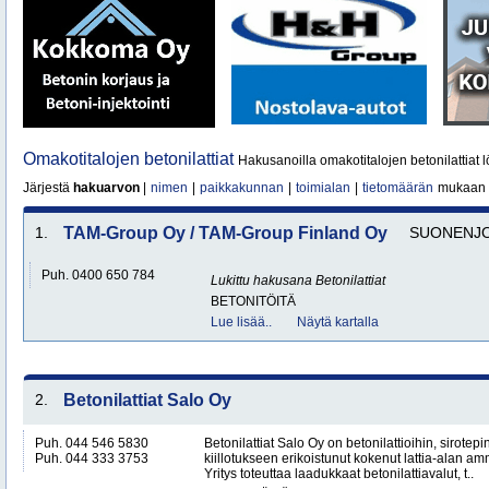
Omakotitalojen betonilattiat
Hakusanoilla omakotitalojen betonilattiat l
Järjestä
hakuarvon
|
nimen
|
paikkakunnan
|
toimialan
|
tietomäärän
mukaan
1.
TAM-Group Oy / TAM-Group Finland Oy
SUONENJO
Puh. 0400 650 784
Lukittu hakusana
Betonilattiat
BETONITÖITÄ
Lue lisää..
Näytä kartalla
2.
Betonilattiat Salo Oy
Puh. 044 546 5830
Betonilattiat Salo Oy on betonilattioihin, sirotepin
Puh. 044 333 3753
kiillotukseen erikoistunut kokenut lattia-alan a
Yritys toteuttaa laadukkaat betonilattiavalut, t..