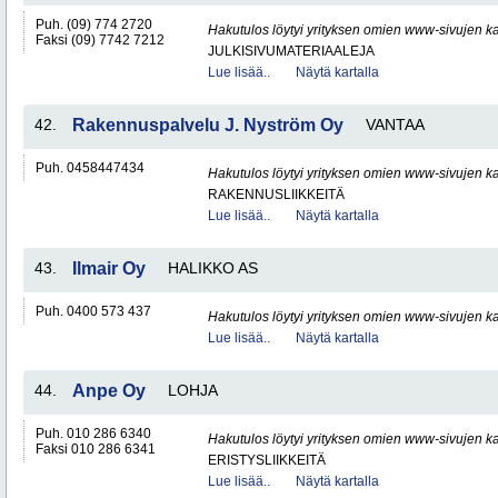
Puh. (09) 774 2720
Hakutulos löytyi yrityksen omien www-sivujen ka
Faksi (09) 7742 7212
JULKISIVUMATERIAALEJA
Lue lisää..
Näytä kartalla
42.
Rakennuspalvelu J. Nyström Oy
VANTAA
Puh. 0458447434
Hakutulos löytyi yrityksen omien www-sivujen ka
RAKENNUSLIIKKEITÄ
Lue lisää..
Näytä kartalla
43.
Ilmair Oy
HALIKKO AS
Puh. 0400 573 437
Hakutulos löytyi yrityksen omien www-sivujen ka
Lue lisää..
Näytä kartalla
44.
Anpe Oy
LOHJA
Puh. 010 286 6340
Hakutulos löytyi yrityksen omien www-sivujen ka
Faksi 010 286 6341
ERISTYSLIIKKEITÄ
Lue lisää..
Näytä kartalla