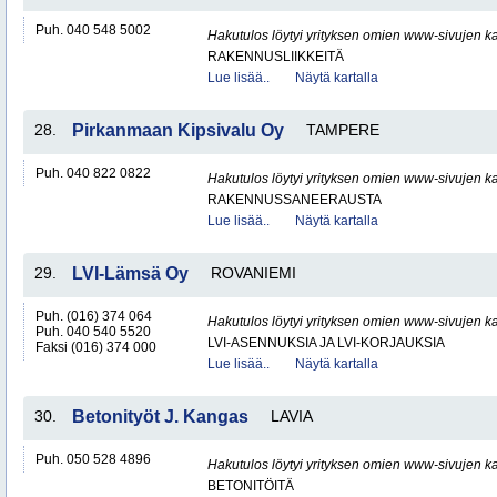
Puh. 040 548 5002
Hakutulos löytyi yrityksen omien www-sivujen ka
RAKENNUSLIIKKEITÄ
Lue lisää..
Näytä kartalla
28.
Pirkanmaan Kipsivalu Oy
TAMPERE
Puh. 040 822 0822
Hakutulos löytyi yrityksen omien www-sivujen ka
RAKENNUSSANEERAUSTA
Lue lisää..
Näytä kartalla
29.
LVI-Lämsä Oy
ROVANIEMI
Puh. (016) 374 064
Hakutulos löytyi yrityksen omien www-sivujen ka
Puh. 040 540 5520
LVI-ASENNUKSIA JA LVI-KORJAUKSIA
Faksi (016) 374 000
Lue lisää..
Näytä kartalla
30.
Betonityöt J. Kangas
LAVIA
Puh. 050 528 4896
Hakutulos löytyi yrityksen omien www-sivujen ka
BETONITÖITÄ