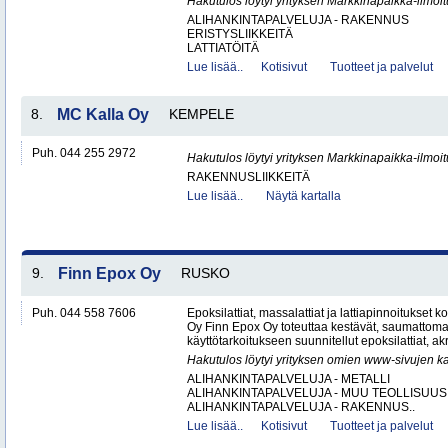
Hakutulos löytyi yrityksen Markkinapaikka-ilmoi
ALIHANKINTAPALVELUJA - RAKENNUS
ERISTYSLIIKKEITÄ
LATTIATÖITÄ
Lue lisää..
Kotisivut
Tuotteet ja palvelut
8.
MC Kalla Oy
KEMPELE
Puh. 044 255 2972
Hakutulos löytyi yrityksen Markkinapaikka-ilmoi
RAKENNUSLIIKKEITÄ
Lue lisää..
Näytä kartalla
9.
Finn Epox Oy
RUSKO
Puh. 044 558 7606
Epoksilattiat, massalattiat ja lattiapinnoitukse
Oy Finn Epox Oy toteuttaa kestävät, saumattoma
käyttötarkoitukseen suunnitellut epoksilattiat, akryy
Hakutulos löytyi yrityksen omien www-sivujen ka
ALIHANKINTAPALVELUJA - METALLI
ALIHANKINTAPALVELUJA - MUU TEOLLISUUS
ALIHANKINTAPALVELUJA - RAKENNUS..
Lue lisää..
Kotisivut
Tuotteet ja palvelut