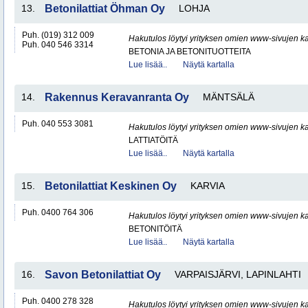
13.
Betonilattiat Öhman Oy
LOHJA
Puh. (019) 312 009
Hakutulos löytyi yrityksen omien www-sivujen ka
Puh. 040 546 3314
BETONIA JA BETONITUOTTEITA
Lue lisää..
Näytä kartalla
14.
Rakennus Keravanranta Oy
MÄNTSÄLÄ
Puh. 040 553 3081
Hakutulos löytyi yrityksen omien www-sivujen ka
LATTIATÖITÄ
Lue lisää..
Näytä kartalla
15.
Betonilattiat Keskinen Oy
KARVIA
Puh. 0400 764 306
Hakutulos löytyi yrityksen omien www-sivujen ka
BETONITÖITÄ
Lue lisää..
Näytä kartalla
16.
Savon Betonilattiat Oy
VARPAISJÄRVI, LAPINLAHTI
Puh. 0400 278 328
Hakutulos löytyi yrityksen omien www-sivujen ka