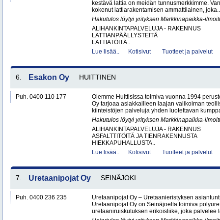
kestävä lattia on meidän tunnusmerkkimme. Vanta
kokenut lattiarakentamisen ammattilainen, joka..
Hakutulos löytyi yrityksen Markkinapaikka-ilmoi
ALIHANKINTAPALVELUJA - RAKENNUS
LATTIANPÄÄLLYSTEITÄ
LATTIATÖITÄ..
Lue lisää..
Kotisivut
Tuotteet ja palvelut
6.
Esakon Oy
HUITTINEN
Puh. 0400 110 177
Olemme Huittisissa toimiva vuonna 1994 peruste
Oy tarjoaa asiakkailleen laajan valikoiman teol
kiinteistöjen palveluja yhden luotettavan kumppa
Hakutulos löytyi yrityksen Markkinapaikka-ilmoi
ALIHANKINTAPALVELUJA - RAKENNUS
ASFALTTITÖITÄ JA TIENRAKENNUSTA
HIEKKAPUHALLUSTA..
Lue lisää..
Kotisivut
Tuotteet ja palvelut
7.
Uretaanipojat Oy
SEINÄJOKI
Puh. 0400 236 235
Uretaanipojat Oy – Uretaanieristyksen asiantun
Uretaanipojat Oy on Seinäjoelta toimiva polyure
uretaaniruiskutuksen erikoisliike, joka palvelee teo