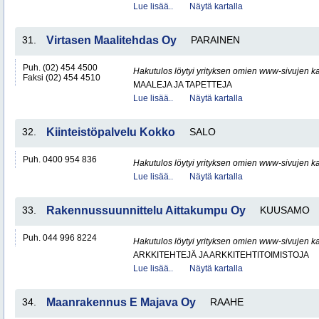
Lue lisää..
Näytä kartalla
31.
Virtasen Maalitehdas Oy
PARAINEN
Puh. (02) 454 4500
Hakutulos löytyi yrityksen omien www-sivujen ka
Faksi (02) 454 4510
MAALEJA JA TAPETTEJA
Lue lisää..
Näytä kartalla
32.
Kiinteistöpalvelu Kokko
SALO
Puh. 0400 954 836
Hakutulos löytyi yrityksen omien www-sivujen ka
Lue lisää..
Näytä kartalla
33.
Rakennussuunnittelu Aittakumpu Oy
KUUSAMO
Puh. 044 996 8224
Hakutulos löytyi yrityksen omien www-sivujen ka
ARKKITEHTEJÄ JA ARKKITEHTITOIMISTOJA
Lue lisää..
Näytä kartalla
34.
Maanrakennus E Majava Oy
RAAHE