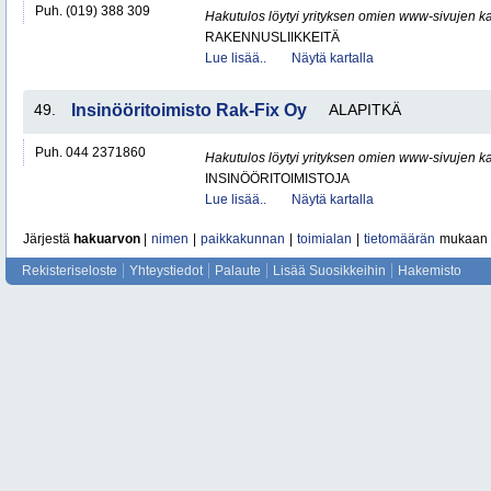
Puh. (019) 388 309
Hakutulos löytyi yrityksen omien www-sivujen ka
RAKENNUSLIIKKEITÄ
Lue lisää..
Näytä kartalla
49.
Insinööritoimisto Rak-Fix Oy
ALAPITKÄ
Puh. 044 2371860
Hakutulos löytyi yrityksen omien www-sivujen ka
INSINÖÖRITOIMISTOJA
Lue lisää..
Näytä kartalla
Järjestä
hakuarvon
|
nimen
|
paikkakunnan
|
toimialan
|
tietomäärän
mukaan
Rekisteriseloste
Yhteystiedot
Palaute
Lisää Suosikkeihin
Hakemisto