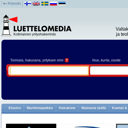
Kirjaudu
Valta
ja te
Kotimainen yrityshakemisto
Toimiala
, hakusana, yrityksen nimi
?
Alue
, kunta, osoite
Etusivu
Markkinapaikka
Hakukone
Mainosta täällä
Kunnat & 