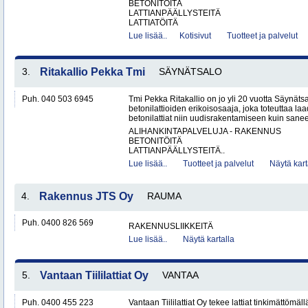
BETONITÖITÄ
LATTIANPÄÄLLYSTEITÄ
LATTIATÖITÄ
Lue lisää..
Kotisivut
Tuotteet ja palvelut
3.
Ritakallio Pekka Tmi
SÄYNÄTSALO
Puh. 040 503 6945
Tmi Pekka Ritakallio on jo yli 20 vuotta Säynäts
betonilattioiden erikoisosaaja, joka toteuttaa la
betonilattiat niin uudisrakentamiseen kuin saneer
ALIHANKINTAPALVELUJA - RAKENNUS
BETONITÖITÄ
LATTIANPÄÄLLYSTEITÄ..
Lue lisää..
Tuotteet ja palvelut
Näytä kart
4.
Rakennus JTS Oy
RAUMA
Puh. 0400 826 569
RAKENNUSLIIKKEITÄ
Lue lisää..
Näytä kartalla
5.
Vantaan Tiililattiat Oy
VANTAA
Puh. 0400 455 223
Vantaan Tiililattiat Oy tekee lattiat tinkimättömäl