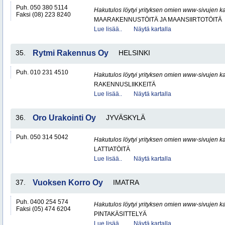
Puh. 050 380 5114
Hakutulos löytyi yrityksen omien www-sivujen ka
Faksi (08) 223 8240
MAARAKENNUSTÖITÄ JA MAANSIIRTOTÖITÄ
Lue lisää..
Näytä kartalla
35.
Rytmi Rakennus Oy
HELSINKI
Puh. 010 231 4510
Hakutulos löytyi yrityksen omien www-sivujen ka
RAKENNUSLIIKKEITÄ
Lue lisää..
Näytä kartalla
36.
Oro Urakointi Oy
JYVÄSKYLÄ
Puh. 050 314 5042
Hakutulos löytyi yrityksen omien www-sivujen ka
LATTIATÖITÄ
Lue lisää..
Näytä kartalla
37.
Vuoksen Korro Oy
IMATRA
Puh. 0400 254 574
Hakutulos löytyi yrityksen omien www-sivujen ka
Faksi (05) 474 6204
PINTAKÄSITTELYÄ
Lue lisää..
Näytä kartalla