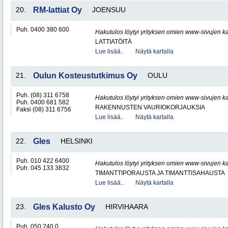
20.
RM-lattiat Oy
JOENSUU
Puh. 0400 380 600
Hakutulos löytyi yrityksen omien www-sivujen ka
LATTIATÖITÄ
Lue lisää..
Näytä kartalla
21.
Oulun Kosteustutkimus Oy
OULU
Puh. (08) 311 6758
Hakutulos löytyi yrityksen omien www-sivujen ka
Puh. 0400 681 582
RAKENNUSTEN VAURIOKORJAUKSIA
Faksi (08) 311 6756
Lue lisää..
Näytä kartalla
22.
Gles
HELSINKI
Puh. 010 422 6400
Hakutulos löytyi yrityksen omien www-sivujen ka
Puh. 045 133 3832
TIMANTTIPORAUSTA JA TIMANTTISAHAUSTA
Lue lisää..
Näytä kartalla
23.
Gles Kalusto Oy
HIRVIHAARA
Puh. 050 240 0