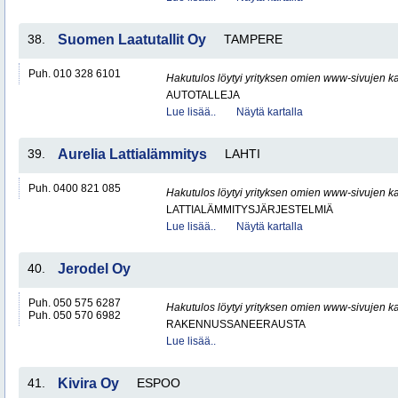
38.
Suomen Laatutallit Oy
TAMPERE
Puh. 010 328 6101
Hakutulos löytyi yrityksen omien www-sivujen ka
AUTOTALLEJA
Lue lisää..
Näytä kartalla
39.
Aurelia Lattialämmitys
LAHTI
Puh. 0400 821 085
Hakutulos löytyi yrityksen omien www-sivujen ka
LATTIALÄMMITYSJÄRJESTELMIÄ
Lue lisää..
Näytä kartalla
40.
Jerodel Oy
Puh. 050 575 6287
Hakutulos löytyi yrityksen omien www-sivujen ka
Puh. 050 570 6982
RAKENNUSSANEERAUSTA
Lue lisää..
41.
Kivira Oy
ESPOO