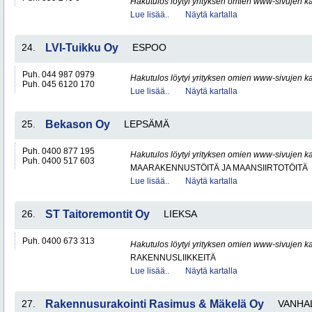
Hakutulos löytyi yrityksen omien www-sivujen ka
Lue lisää..
Näytä kartalla
24.
LVI-Tuikku Oy
ESPOO
Puh. 044 987 0979
Hakutulos löytyi yrityksen omien www-sivujen ka
Puh. 045 6120 170
Lue lisää..
Näytä kartalla
25.
Bekason Oy
LEPSÄMÄ
Puh. 0400 877 195
Hakutulos löytyi yrityksen omien www-sivujen ka
Puh. 0400 517 603
MAARAKENNUSTÖITÄ JA MAANSIIRTOTÖITÄ
Lue lisää..
Näytä kartalla
26.
ST Taitoremontit Oy
LIEKSA
Puh. 0400 673 313
Hakutulos löytyi yrityksen omien www-sivujen ka
RAKENNUSLIIKKEITÄ
Lue lisää..
Näytä kartalla
27.
Rakennusurakointi Rasimus & Mäkelä Oy
VANHA