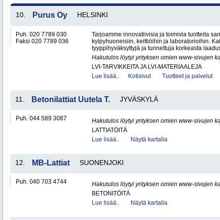
10.
Purus Oy
HELSINKI
Puh. 020 7789 030
Tarjoamme innovatiivisia ja toimivia tuotteita sanit
Faksi 020 7789 036
kylpyhuoneisiin, keittiöihin ja laboratorioihin. K
tyyppihyväksyttyjä ja tunnettuja korkeasta laadus
Hakutulos löytyi yrityksen omien www-sivujen ka
LVI-TARVIKKEITA JA LVI-MATERIAALEJA
Lue lisää..
Kotisivut
Tuotteet ja palvelut
11.
Betonilattiat Uutela T.
JYVÄSKYLÄ
Puh. 044 589 3087
Hakutulos löytyi yrityksen omien www-sivujen ka
LATTIATÖITÄ
Lue lisää..
Näytä kartalla
12.
MB-Lattiat
SUONENJOKI
Puh. 040 703 4744
Hakutulos löytyi yrityksen omien www-sivujen ka
BETONITÖITÄ
Lue lisää..
Näytä kartalla