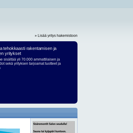
» Lisää yritys hakemistoon
ja tehokkaasti rakentamisen ja
en yritykset
 sisältää yli 70.000 ammattilaisen ja
dot sekä yrityksen tarjoamat tuotteet ja
ä