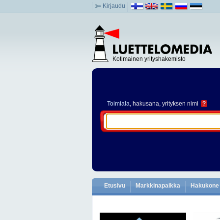
Kirjaudu
Kotimainen yrityshakemisto
Toimiala
, hakusana, yrityksen nimi
?
Etusivu
Markkinapaikka
Hakukone