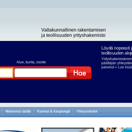
Valtakunnallinen rakentamisen
ja teollisuuden yrityshakemisto
Löydä nopeasti 
teollisuuden aloj
Yrityshakemistomme
Alue
, kunta, osoite
päättäjän yhteystie
palvelut
» Lue lisä
Hae
Mainosta täällä
Kunnat & kaupungit
Yhteystiedot