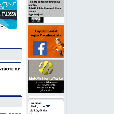
Lue lisää
(
1
/245)
sähkötyökalut