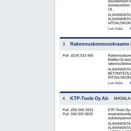
sisustamisen 
monipuolinen 
18..
ALIHANKINTA
ALIHANKINTA
HITSAUSKONE
Lue lisää..
3.
Rakennuskonevuokraamo Ka
Puh. (019) 533 490
Rakennuskone
Mattila Oy tar
rakennusteline
ALIHANKINTA
BETONITEOLL
HITSAUSKONE
Lue lisää..
4.
KTP-Tools Oy Ab
MASALA
Puh. (09) 566 3933
KTP-Tools Oy 
Puh. 040 505 8835
maahantuontiyr
autokorjaamoid
ALIHANKINTA
ALIHANKINTA