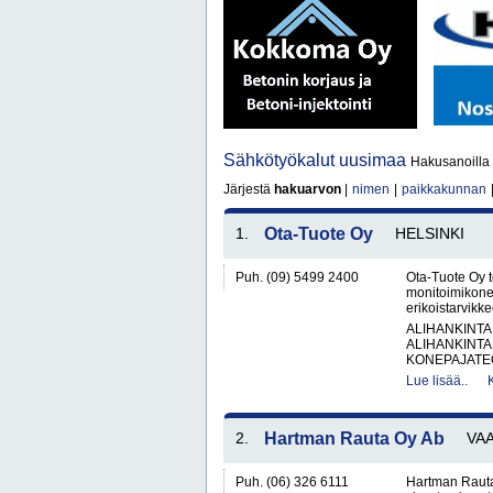
Sähkötyökalut uusimaa
Hakusanoilla 
Järjestä
hakuarvon
|
nimen
|
paikkakunnan
1.
Ota-Tuote Oy
HELSINKI
Puh. (09) 5499 2400
Ota-Tuote Oy t
monitoimikonee
erikoistarvikke
ALIHANKINTA
ALIHANKINTA
KONEPAJATEO
Lue lisää..
2.
Hartman Rauta Oy Ab
VA
Puh. (06) 326 6111
Hartman Rauta