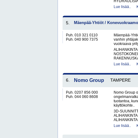
HYDRAULISIA 
Lue lisää..
5.
Mäenpää-Yhtiöt / Konevuokraamo 
Puh. 010 321 0110
Mäenpää-Yhtiö
Puh. 040 900 7375
vanhin yhtäjak
vuokraava yrit
ALIHANKINTA
NOSTOKONEIT
RAKENNUSKA
Lue lisää..
6.
Nomo Group
TAMPERE
Puh. 0207 856 000
Nomo Group on
Puh. 044 060 8608
ongelmanratka
tuotantoa, kun
käyttökohte..
3D-SUUNNIT
ALIHANKINTA
ALIHANKINTA
Lue lisää..