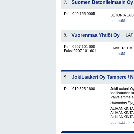
7.
Suomen Betonileimasin Oy
Puh. 040 755 9005
BETONIA JA 
Lue lisää..
8.
Vuorenmaa Yhtiöt Oy
LAP
Puh. 0207 101 600
LAAKEREITA
Faksi 0207 101 601
Lue lisää..
9.
JokiLaakeri Oy Tampere /
Puh. 010 525 1600
JokiLaakeri O
teollisuuden 
Palvelemme alu
Hakutulos löyt
ALIHANKINTA
ALIHANKINTA
ALIHANKINTA
Lue lisää..