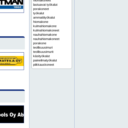
hiomakoneet
lastuavat työkalut
porakoneet
työkalut
ammattityökalut
hiomakone
kulmahiomakone
kulmahiomakoneet
nauhahiomakone
nauhahiomakoneet
porakone
teollisuusimuri
teollisuusimurit
käsityökalut
paineilmatyökalut
piikkauskoneet
voiteluaineet
työkaluvuokraus
kymenlaakso
pirkanmaa
pohjanmaa
satakunta
uusimaa
varsinais-suomi
akkuporakoneet
akkuruuvinvääntimet
akkutyökalut
ammattityökalu
jyrsimet
jyrsin