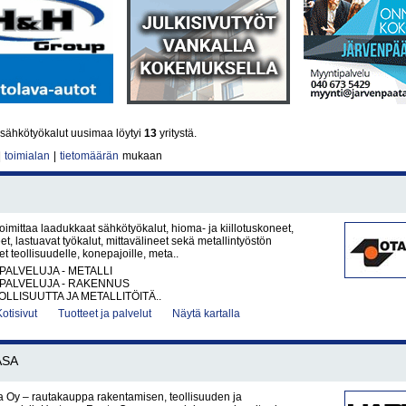
sähkötyökalut uusimaa löytyi
13
yritystä.
|
toimialan
|
tietomäärän
mukaan
oimittaa laadukkaat sähkötyökalut, hioma- ja kiillotuskoneet,
t, lastuavat työkalut, mittavälineet sekä metallintyöstön
et teollisuudelle, konepajoille, meta..
PALVELUJA - METALLI
PALVELUJA - RAKENNUS
LLISUUTTA JA METALLITÖITÄ..
Kotisivut
Tuotteet ja palvelut
Näytä kartalla
ASA
 Oy – rautakauppa rakentamisen, teollisuuden ja