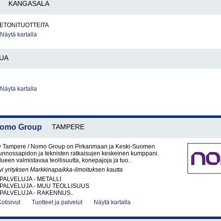
KANGASALA
BETONITUOTTEITA
Näytä kartalla
UA
Näytä kartalla
 Nomo Group
TAMPERE
y Tampere / Nomo Group on Pirkanmaan ja Keski-Suomen
kunnossapidon ja teknisten ratkaisujen keskeinen kumppani.
een valmistavaa teollisuutta, konepajoja ja tuo..
yi yrityksen Markkinapaikka-ilmoituksen kautta
PALVELUJA - METALLI
PALVELUJA - MUU TEOLLISUUS
PALVELUJA - RAKENNUS..
Kotisivut
Tuotteet ja palvelut
Näytä kartalla