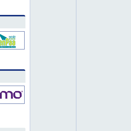
konepajateollisuus
konetyökalut
kunnossapidon työkalut
magneettiporakone
magneettiporakoneet
mittakello
mittakellot
monitoimityökalut
mutterinvääntimet
märkäkuivaimurit
ruuvinvääntimet
sähkötyökalu
teollisuuden työkalut
työkalujen maahantuonti
työkalujen tukkumyynti
viistekoneet
asahi
epäkeskohiomakoneet
haravat
hitsauskoneet
kaasuhitsaustarvikkeet
ketjut
kompressorit
käsisahat
laattaleikkurit
lattianhoitokoneet
maalauslaitteet
momenttiavaimet
mutterit
pihdit