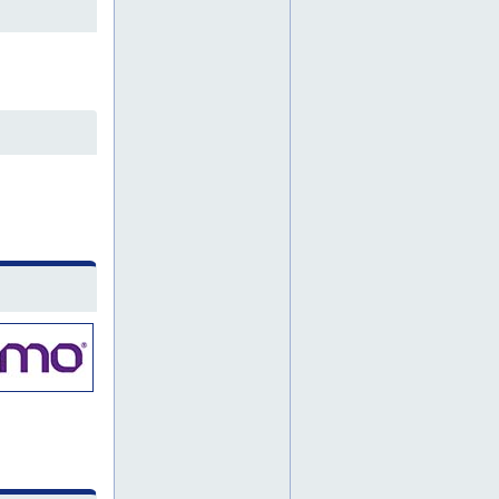
poranterät
puhdistusaineet
pultit
rakennusimurit
rasvanpoistoaineet
ruuvit
sahat
teollisuustyökalut
tiivisteet
timanttilaikat
treston
työjalkineet
työkalut teollisuudelle
työvaatteet
vasarat
alumiiniteline
alumiinitelineet
betonimylly
betonirouhin
epäkeskohiomakone
harava
henkilönostimet
henkilönostin
henkilönostin vuokralle
hitsauskone
hydrauliikkaletkut
hydrauliikkaliittimet
konevuokraamo
koriauto
kosteudenerotin