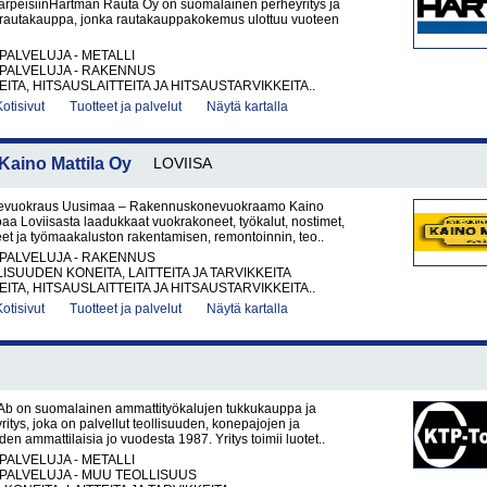
tarpeisiinHartman Rauta Oy on suomalainen perheyritys ja
rautakauppa, jonka rautakauppakokemus ulottuu vuoteen
PALVELUJA - METALLI
PALVELUJA - RAKENNUS
ITA, HITSAUSLAITTEITA JA HITSAUSTARVIKKEITA..
Kotisivut
Tuotteet ja palvelut
Näytä kartalla
ino Mattila Oy
LOVIISA
vuokraus Uusimaa – Rakennuskonevuokraamo Kaino
joaa Loviisasta laadukkaat vuokrakoneet, työkalut, nostimet,
et ja työmaakaluston rakentamisen, remontoinnin, teo..
PALVELUJA - RAKENNUS
ISUUDEN KONEITA, LAITTEITA JA TARVIKKEITA
ITA, HITSAUSLAITTEITA JA HITSAUSTARVIKKEITA..
Kotisivut
Tuotteet ja palvelut
Näytä kartalla
Ab on suomalainen ammattityökalujen tukkukauppa ja
itys, joka on palvellut teollisuuden, konepajojen ja
en ammattilaisia jo vuodesta 1987. Yritys toimii luotet..
PALVELUJA - METALLI
PALVELUJA - MUU TEOLLISUUS