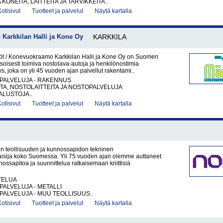
KONEITA, LAITTEITA JA TARVIKKEITA..
Kotisivut
Tuotteet ja palvelut
Näytä kartalla
Karkkilan Halli ja Kone Oy
KARKKILA
t / Konevuokraamo Karkkilan Halli ja Kone Oy on Suomen
soisesti toimiva nostolava-autoja ja henkilönostimia
ys, joka on yli 45 vuoden ajan palvellut rakentami..
PALVELUJA - RAKENNUS
A, NOSTOLAITTEITA JA NOSTOPALVELUJA
LUSTOJA..
Kotisivut
Tuotteet ja palvelut
Näytä kartalla
 teollisuuden ja kunnossapidon tekninen
isija koko Suomessa. Yli 75 vuoden ajan olemme auttaneet
nossapitoa ja suunnittelua ratkaisemaan kriittisiä
TELUA
PALVELUJA - METALLI
PALVELUJA - MUU TEOLLISUUS..
Kotisivut
Tuotteet ja palvelut
Näytä kartalla