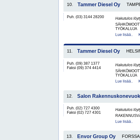
10.
Tammer Diesel Oy
TAMP
Puh. (03) 3144 28200
Hakutulos löyt
SÄHKÖMOOTT
TYÖKALUJA
Lue lisää..
11.
Tammer Diesel Oy
HELSI
Puh. (09) 387 1377
Hakutulos löyt
Faksi (09) 374 4414
SÄHKÖMOOTT
TYÖKALUJA
Lue lisää..
12.
Salon Rakennuskonevuo
Puh. (02) 727 4300
Hakutulos löyt
Faksi (02) 727 4301
RAKENNUSV
Lue lisää..
13.
Envor Group Oy
FORSSA