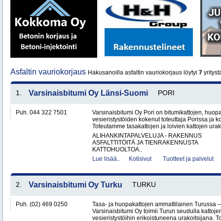
Asfaltin vauriokorjaus
Hakusanoilla asfaltin vauriokorjaus löytyi
7
yrityst
1.
Varsinaisbitumi Oy Länsi-Suomi
PORI
Puh. 044 322 7501
Varsinaisbitumi Oy Pori on bitumikattojen, huopa
vesieristystöiden kokenut toteuttaja Porissa ja 
Toteutamme tasakattojen ja loivien kattojen urako
ALIHANKINTAPALVELUJA - RAKENNUS
ASFALTTITÖITÄ JA TIENRAKENNUSTA
KATTOHUOLTOA..
Lue lisää..
Kotisivut
Tuotteet ja palvelut
2.
Varsinaisbitumi Oy Turku
TURKU
Puh. (02) 469 0250
Tasa- ja huopakattojen ammattilainen Turussa –
Varsinaisbitumi Oy toimii Turun seudulla kattoje
vesieristystöihin erikoistuneena urakoitsijana. 