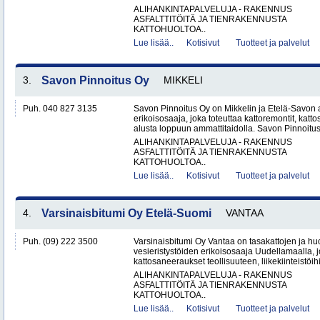
ALIHANKINTAPALVELUJA - RAKENNUS
ASFALTTITÖITÄ JA TIENRAKENNUSTA
KATTOHUOLTOA..
Lue lisää..
Kotisivut
Tuotteet ja palvelut
3.
Savon Pinnoitus Oy
MIKKELI
Puh. 040 827 3135
Savon Pinnoitus Oy on Mikkelin ja Etelä-Savon 
erikoisosaaja, joka toteuttaa kattoremontit, katt
alusta loppuun ammattitaidolla. Savon Pinnoitus
ALIHANKINTAPALVELUJA - RAKENNUS
ASFALTTITÖITÄ JA TIENRAKENNUSTA
KATTOHUOLTOA..
Lue lisää..
Kotisivut
Tuotteet ja palvelut
4.
Varsinaisbitumi Oy Etelä-Suomi
VANTAA
Puh. (09) 222 3500
Varsinaisbitumi Oy Vantaa on tasakattojen ja hu
vesieristystöiden erikoisosaaja Uudellamaalla, j
kattosaneeraukset teollisuuteen, liikekiinteistöihin
ALIHANKINTAPALVELUJA - RAKENNUS
ASFALTTITÖITÄ JA TIENRAKENNUSTA
KATTOHUOLTOA..
Lue lisää..
Kotisivut
Tuotteet ja palvelut