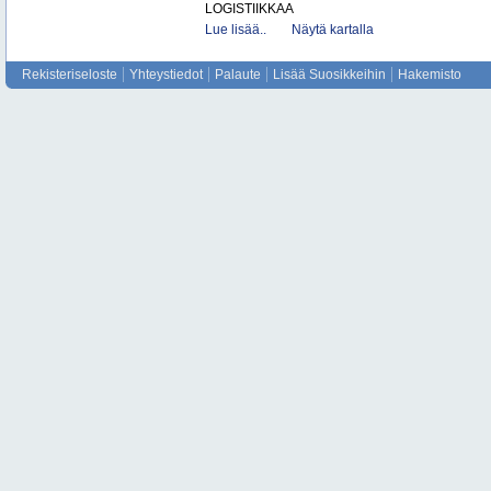
LOGISTIIKKAA
Lue lisää..
Näytä kartalla
Rekisteriseloste
Yhteystiedot
Palaute
Lisää Suosikkeihin
Hakemisto