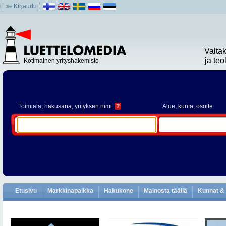
Kirjaudu
Valta
ja te
Kotimainen yrityshakemisto
Toimiala
, hakusana, yrityksen nimi
?
Alue
, kunta, osoite
Etusivu
Markkinapaikka
Hakukone
Mainosta täällä
Kunnat & 