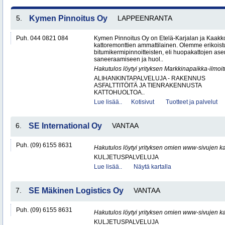
5.
Kymen Pinnoitus Oy
LAPPEENRANTA
Puh. 044 0821 084
Kymen Pinnoitus Oy on Etelä-Karjalan ja Kaak
kattoremonttien ammattilainen. Olemme erikoist
bitumikermipinnoitteisten, eli huopakattojen as
saneeraamiseen ja huol..
Hakutulos löytyi yrityksen Markkinapaikka-ilmoi
ALIHANKINTAPALVELUJA - RAKENNUS
ASFALTTITÖITÄ JA TIENRAKENNUSTA
KATTOHUOLTOA..
Lue lisää..
Kotisivut
Tuotteet ja palvelut
6.
SE International Oy
VANTAA
Puh. (09) 6155 8631
Hakutulos löytyi yrityksen omien www-sivujen ka
KULJETUSPALVELUJA
Lue lisää..
Näytä kartalla
7.
SE Mäkinen Logistics Oy
VANTAA
Puh. (09) 6155 8631
Hakutulos löytyi yrityksen omien www-sivujen ka
KULJETUSPALVELUJA