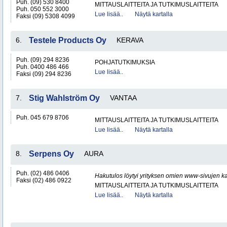
Puh. (09) 530 8400
MITTAUSLAITTEITA JA TUTKIMUSLAITTEITA
Puh. 050 552 3000
Lue lisää..
Näytä kartalla
Faksi (09) 5308 4099
6.
Testele Products Oy
KERAVA
Puh. (09) 294 8236
POHJATUTKIMUKSIA
Puh. 0400 486 466
Lue lisää..
Faksi (09) 294 8236
7.
Stig Wahlström Oy
VANTAA
Puh. 045 679 8706
MITTAUSLAITTEITA JA TUTKIMUSLAITTEITA
Lue lisää..
Näytä kartalla
8.
Serpens Oy
AURA
Puh. (02) 486 0406
Hakutulos löytyi yrityksen omien www-sivujen ka
Faksi (02) 486 0922
MITTAUSLAITTEITA JA TUTKIMUSLAITTEITA
Lue lisää..
Näytä kartalla