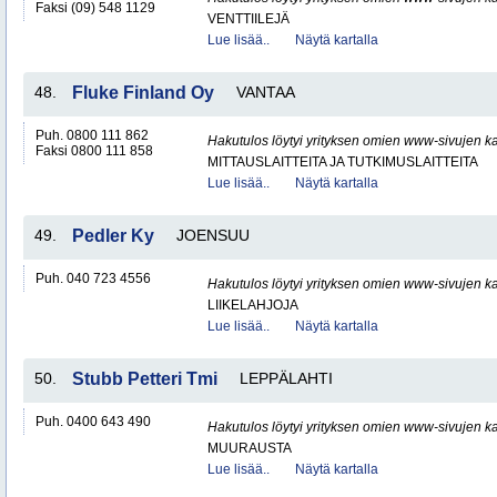
Faksi (09) 548 1129
VENTTIILEJÄ
Lue lisää..
Näytä kartalla
48.
Fluke Finland Oy
VANTAA
Puh. 0800 111 862
Hakutulos löytyi yrityksen omien www-sivujen ka
Faksi 0800 111 858
MITTAUSLAITTEITA JA TUTKIMUSLAITTEITA
Lue lisää..
Näytä kartalla
49.
Pedler Ky
JOENSUU
Puh. 040 723 4556
Hakutulos löytyi yrityksen omien www-sivujen ka
LIIKELAHJOJA
Lue lisää..
Näytä kartalla
50.
Stubb Petteri Tmi
LEPPÄLAHTI
Puh. 0400 643 490
Hakutulos löytyi yrityksen omien www-sivujen ka
MUURAUSTA
Lue lisää..
Näytä kartalla