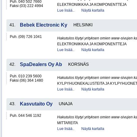
Puh. 040 502 7660
ELEKTRONIIKKAA JA KOMPONENTTEJA
Faksi (03) 222 4994
Lue lisää..
Näytä kartalla
41.
Bebek Electronic Ky
HELSINKI
Puh. (09) 726 1041
Hakutulos löytyi yrityksen omien www-sivujen ka
ELEKTRONIIKKAA JA KOMPONENTTEJA
Lue lisää..
Näytä kartalla
42.
SpaDealers Oy Ab
KORSNÄS
Puh. 010 239 5600
Hakutulos löytyi yrityksen omien www-sivujen ka
Faksi (06) 364 1480
KYLPYHUONEKALUSTEITA JA KYLPYHUONET
Lue lisää..
Näytä kartalla
43.
Kasvutaito Oy
UNAJA
Puh. 044 546 1192
Hakutulos löytyi yrityksen omien www-sivujen ka
MITTAREITA
Lue lisää..
Näytä kartalla