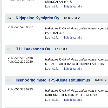
SÄHKÖALAN TÖITÄ
Lue lisää..
Näytä kartalla
34.
Kirjapaino Kymiprint Oy
KOUVOLA
Puh. 040 540 9867
Hakutulos löytyi yrityksen omien www-sivujen ka
PAINOTALOJA
Lue lisää..
Näytä kartalla
35.
J.H. Laaksonen Oy
ESPOO
Puh. 040 580 4436
Hakutulos löytyi yrityksen omien www-sivujen ka
Puh. 010 219 2020
MITTAUSLAITTEITA JA TUTKIMUSLAITTEITA
Lue lisää..
Näytä kartalla
36.
Insinööritoimisto HPS-Kiinteistötutkimus
KANGA
Puh. 050 373 0733
Hakutulos löytyi yrityksen omien www-sivujen ka
RAKENNUSTEN KUNTOTUTKIMUKSIA
Lue lisää..
Näytä kartalla