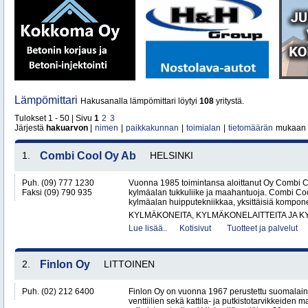
Lämpömittari
Hakusanalla lämpömittari löytyi
108
yritystä.
Tulokset 1 - 50 | Sivu
1
2
3
Järjestä
hakuarvon
|
nimen
|
paikkakunnan
|
toimialan
|
tietomäärän
mukaan
1.
Combi Cool Oy Ab
HELSINKI
Puh. (09) 777 1230
Vuonna 1985 toimintansa aloittanut Oy Combi 
Faksi (09) 790 935
kylmäalan tukkuliike ja maahantuoja. Combi Cool
kylmäalan huipputekniikkaa, yksittäisiä kompone
KYLMÄKONEITA, KYLMÄKONELAITTEITA JA
Lue lisää..
Kotisivut
Tuotteet ja palvelut
2.
Finlon Oy
LITTOINEN
Puh. (02) 212 6400
Finlon Oy on vuonna 1967 perustettu suomalainen
venttiilien sekä kattila- ja putkistotarvikkeiden 