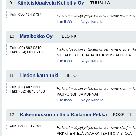
9.
Kiinteistöpalvelu Kotipiha Oy
TUUSULA
Puh. 050 464 3737
Hakutulos löytyi yrityksen omien www-sivujen ka
Lue lisää..
Näytä kartalla
10.
Mattikokko Oy
HELSINKI
Puh. (09) 682 0810
Hakutulos löytyi yrityksen omien www-sivujen ka
Faksi (09) 682 0710
MITTAUSLAITTEITA JA TUTKIMUSLAITTEITA
Lue lisää..
Näytä kartalla
11.
Liedon kaupunki
LIETO
Puh. (02) 487 3300
Hakutulos löytyi yrityksen omien www-sivujen ka
Faksi (02) 4873 3453
KAUPUNGIT JA KUNNAT
Lue lisää..
Näytä kartalla
12.
Rakennussuunnittelu Raitanen Pekka
KOSKI TL
Puh. 0400 386 792
Hakutulos löytyi yrityksen omien www-sivujen ka
ARKKITEHTEJÄ JA ARKKITEHTITOIMISTOJA