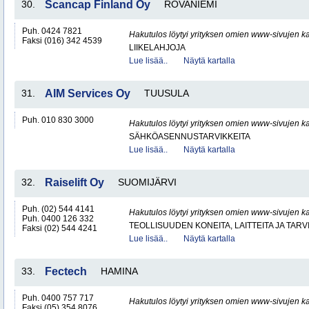
30.
Scancap Finland Oy
ROVANIEMI
Puh. 0424 7821
Hakutulos löytyi yrityksen omien www-sivujen ka
Faksi (016) 342 4539
LIIKELAHJOJA
Lue lisää..
Näytä kartalla
31.
AIM Services Oy
TUUSULA
Puh. 010 830 3000
Hakutulos löytyi yrityksen omien www-sivujen ka
SÄHKÖASENNUSTARVIKKEITA
Lue lisää..
Näytä kartalla
32.
Raiselift Oy
SUOMIJÄRVI
Puh. (02) 544 4141
Hakutulos löytyi yrityksen omien www-sivujen ka
Puh. 0400 126 332
TEOLLISUUDEN KONEITA, LAITTEITA JA TARV
Faksi (02) 544 4241
Lue lisää..
Näytä kartalla
33.
Fectech
HAMINA
Puh. 0400 757 717
Hakutulos löytyi yrityksen omien www-sivujen ka
Faksi (05) 354 8076