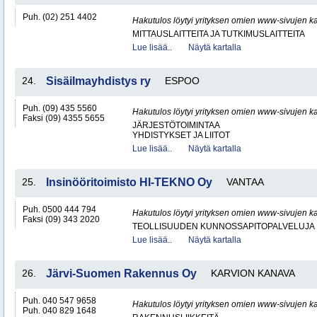
Puh. (02) 251 4402
Hakutulos löytyi yrityksen omien www-sivujen ka
MITTAUSLAITTEITA JA TUTKIMUSLAITTEITA
Lue lisää..
Näytä kartalla
24.
Sisäilmayhdistys ry
ESPOO
Puh. (09) 435 5560
Hakutulos löytyi yrityksen omien www-sivujen ka
Faksi (09) 4355 5655
JÄRJESTÖTOIMINTAA
YHDISTYKSET JA LIITOT
Lue lisää..
Näytä kartalla
25.
Insinööritoimisto HI-TEKNO Oy
VANTAA
Puh. 0500 444 794
Hakutulos löytyi yrityksen omien www-sivujen ka
Faksi (09) 343 2020
TEOLLISUUDEN KUNNOSSAPITOPALVELUJA
Lue lisää..
Näytä kartalla
26.
Järvi-Suomen Rakennus Oy
KARVION KANAVA
Puh. 040 547 9658
Hakutulos löytyi yrityksen omien www-sivujen ka
Puh. 040 829 1648