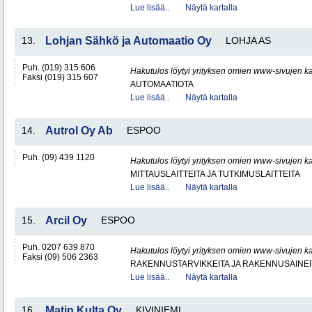
Lue lisää..
Näytä kartalla
13.
Lohjan Sähkö ja Automaatio Oy
LOHJA AS
Puh. (019) 315 606
Hakutulos löytyi yrityksen omien www-sivujen ka
Faksi (019) 315 607
AUTOMAATIOTA
Lue lisää..
Näytä kartalla
14.
Autrol Oy Ab
ESPOO
Puh. (09) 439 1120
Hakutulos löytyi yrityksen omien www-sivujen ka
MITTAUSLAITTEITA JA TUTKIMUSLAITTEITA
Lue lisää..
Näytä kartalla
15.
Arcil Oy
ESPOO
Puh. 0207 639 870
Hakutulos löytyi yrityksen omien www-sivujen ka
Faksi (09) 506 2363
RAKENNUSTARVIKKEITA JA RAKENNUSAINEI
Lue lisää..
Näytä kartalla
16.
Matin Kulta Oy
KIVINIEMI