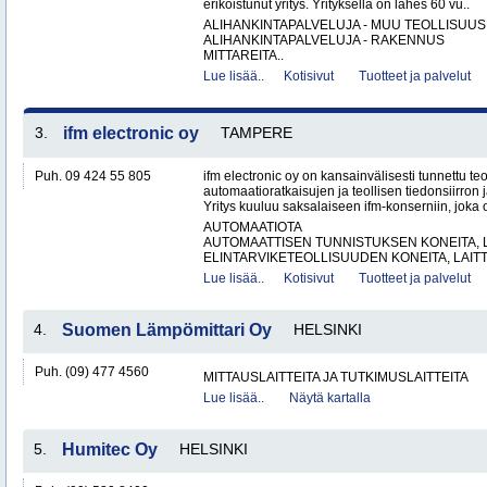
erikoistunut yritys. Yrityksellä on lähes 60 vu..
ALIHANKINTAPALVELUJA - MUU TEOLLISUUS
ALIHANKINTAPALVELUJA - RAKENNUS
MITTAREITA..
Lue lisää..
Kotisivut
Tuotteet ja palvelut
3.
ifm electronic oy
TAMPERE
Puh. 09 424 55 805
ifm electronic oy on kansainvälisesti tunnettu te
automaatioratkaisujen ja teollisen tiedonsiirron 
Yritys kuuluu saksalaiseen ifm-konserniin, joka o
AUTOMAATIOTA
AUTOMAATTISEN TUNNISTUKSEN KONEITA, LA
ELINTARVIKETEOLLISUUDEN KONEITA, LAITTE
Lue lisää..
Kotisivut
Tuotteet ja palvelut
4.
Suomen Lämpömittari Oy
HELSINKI
Puh. (09) 477 4560
MITTAUSLAITTEITA JA TUTKIMUSLAITTEITA
Lue lisää..
Näytä kartalla
5.
Humitec Oy
HELSINKI