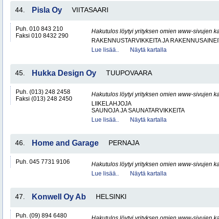
44.
Pisla Oy
VIITASAARI
Puh. 010 843 210
Hakutulos löytyi yrityksen omien www-sivujen ka
Faksi 010 8432 290
RAKENNUSTARVIKKEITA JA RAKENNUSAINEI
Lue lisää..
Näytä kartalla
45.
Hukka Design Oy
TUUPOVAARA
Puh. (013) 248 2458
Hakutulos löytyi yrityksen omien www-sivujen ka
Faksi (013) 248 2450
LIIKELAHJOJA
SAUNOJA JA SAUNATARVIKKEITA
Lue lisää..
Näytä kartalla
46.
Home and Garage
PERNAJA
Puh. 045 7731 9106
Hakutulos löytyi yrityksen omien www-sivujen ka
Lue lisää..
Näytä kartalla
47.
Konwell Oy Ab
HELSINKI
Puh. (09) 894 6480
Hakutulos löytyi yrityksen omien www-sivujen ka