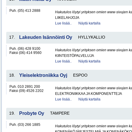
Puh. (05) 413 2888
Hakutulos löytyi yrityksen omien www-sivujen ka
LIIKELAHJOJA
Lue lisää..
Näytä kartalla
17.
Lakeuden Isännöinti Oy
HYLLYKALLIO
Puh. (06) 428 9100
Hakutulos löytyi yrityksen omien www-sivujen ka
Faksi (06) 414 9560
KIINTEISTÖPALVELUJA
Lue lisää..
Näytä kartalla
18.
Yleiselektroniikka Oyj
ESPOO
Puh. 010 2891 200
Hakutulos löytyi yrityksen omien www-sivujen ka
Faksi (09) 4526 2202
ELEKTRONIIKKAA JA KOMPONENTTEJA
Lue lisää..
Näytä kartalla
19.
Probyte Oy
TAMPERE
Puh. (03) 266 1885
Hakutulos löytyi yrityksen omien www-sivujen ka
KONENÄKÖJÄRJESTELMIÄ JA KONENÄKÖK