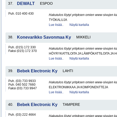
37.
DEWALT
ESPOO
Puh. 010 400 430
Hakutulos löytyi yrityksen omien www-sivujen ka
TYÖKALUJA
Lue lisää..
Näytä kartalla
38.
Konevarikko Savonmaa Ky
MIKKELI
Puh. (015) 172 330
Hakutulos löytyi yrityksen omien www-sivujen ka
Faksi (015) 172 370
HÖYRYKATTILOITA JA LÄMPÖKATTILOITA JA
Lue lisää..
Näytä kartalla
39.
Bebek Electronic Ky
LAHTI
Puh. (03) 733 9933
Hakutulos löytyi yrityksen omien www-sivujen ka
Puh. 040 502 7660
ELEKTRONIIKKAA JA KOMPONENTTEJA
Faksi (03) 733 9947
Lue lisää..
Näytä kartalla
40.
Bebek Electronic Ky
TAMPERE
Puh. (03) 222 4664
Hakutulos löytyi yrityksen omien www-sivujen ka