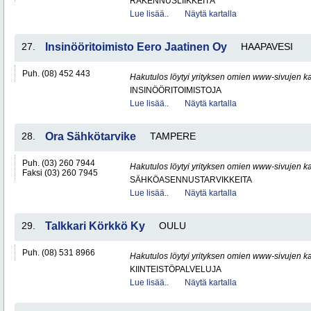
RAKENNUSLIIKKEITÄ
Lue lisää..
Näytä kartalla
27.
Insinööritoimisto Eero Jaatinen Oy
HAAPAVESI
Puh. (08) 452 443
Hakutulos löytyi yrityksen omien www-sivujen ka
INSINÖÖRITOIMISTOJA
Lue lisää..
Näytä kartalla
28.
Ora Sähkötarvike
TAMPERE
Puh. (03) 260 7944
Hakutulos löytyi yrityksen omien www-sivujen ka
Faksi (03) 260 7945
SÄHKÖASENNUSTARVIKKEITA
Lue lisää..
Näytä kartalla
29.
Talkkari Körkkö Ky
OULU
Puh. (08) 531 8966
Hakutulos löytyi yrityksen omien www-sivujen ka
KIINTEISTÖPALVELUJA
Lue lisää..
Näytä kartalla