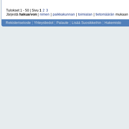
Tulokset 1 - 50 | Sivu
1
2
3
Järjestä
hakuarvon
|
nimen
|
paikkakunnan
|
toimialan
|
tietomäärän
mukaan
Rekisteriseloste
Yhteystiedot
Palaute
Lisää Suosikkeihin
Hakemisto