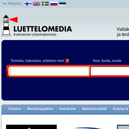
Kirjaudu
Valta
ja te
Kotimainen yrityshakemisto
Toimiala
, hakusana, yrityksen nimi
?
Alue
, kunta, osoite
Etusivu
Markkinapaikka
Hakukone
Mainosta täällä
Kunnat & 