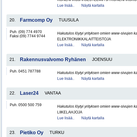
Lue lisää..
Näytä kartalla
20.
Farmcomp Oy
TUUSULA
Puh. (09) 774 4970
Hakutulos löytyi yrityksen omien www-sivujen ka
Faksi (09) 7744 9744
ELEKTRONIIKKALAITTEISTOJA
Lue lisää..
Näytä kartalla
21.
Rakennusvalvomo Ryhänen
JOENSUU
Puh. 0451 787788
Hakutulos löytyi yrityksen omien www-sivujen ka
Lue lisää..
Näytä kartalla
22.
Laser24
VANTAA
Puh. 0500 500 759
Hakutulos löytyi yrityksen omien www-sivujen ka
LIIKELAHJOJA
Lue lisää..
Näytä kartalla
23.
Pietiko Oy
TURKU