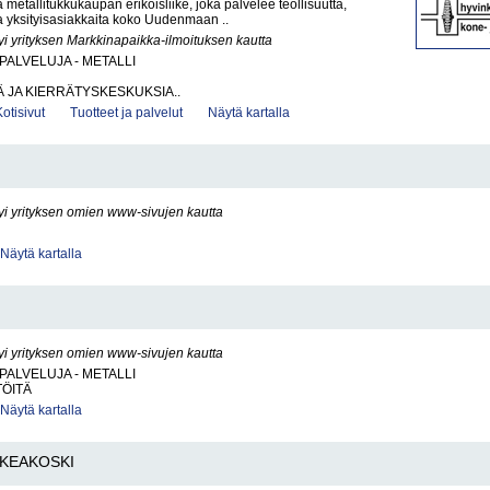
 metallitukkukaupan erikoisliike, joka palvelee teollisuutta,
 ja yksityisasiakkaita koko Uudenmaan ..
yi yrityksen Markkinapaikka-ilmoituksen kautta
PALVELUJA - METALLI
 JA KIERRÄTYSKESKUKSIA..
Kotisivut
Tuotteet ja palvelut
Näytä kartalla
yi yrityksen omien www-sivujen kautta
Näytä kartalla
yi yrityksen omien www-sivujen kautta
PALVELUJA - METALLI
TÖITÄ
Näytä kartalla
KEAKOSKI