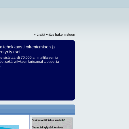
» Lisää yritys hakemistoon
ja tehokkaasti rakentamisen ja
en yritykset
 sisältää yli 70.000 ammattilaisen ja
dot sekä yrityksen tarjoamat tuotteet ja
ä