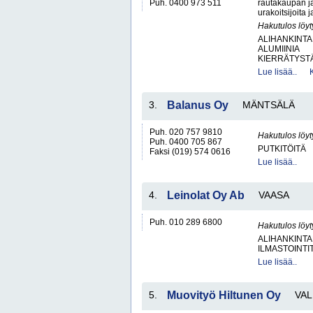
Puh. 0400 973 511
rautakaupan ja
urakoitsijoita
Hakutulos löyt
ALIHANKINTA
ALUMIINIA
KIERRÄTYSTÄ
Lue lisää..
3.
Balanus Oy
MÄNTSÄLÄ
Puh. 020 757 9810
Hakutulos löyt
Puh. 0400 705 867
PUTKITÖITÄ
Faksi (019) 574 0616
Lue lisää..
4.
Leinolat Oy Ab
VAASA
Puh. 010 289 6800
Hakutulos löyt
ALIHANKINTA
ILMASTOINTI
Lue lisää..
5.
Muovityö Hiltunen Oy
VAL