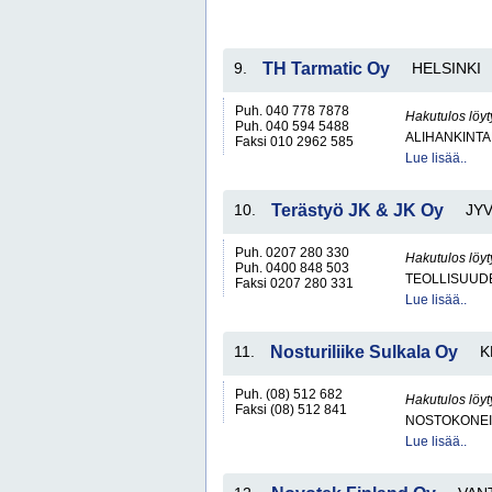
9.
TH Tarmatic Oy
HELSINKI
Puh. 040 778 7878
Hakutulos löyt
Puh. 040 594 5488
ALIHANKINTA
Faksi 010 2962 585
Lue lisää..
10.
Terästyö JK & JK Oy
JY
Puh. 0207 280 330
Hakutulos löyt
Puh. 0400 848 503
TEOLLISUUD
Faksi 0207 280 331
Lue lisää..
11.
Nosturiliike Sulkala Oy
K
Puh. (08) 512 682
Hakutulos löyt
Faksi (08) 512 841
NOSTOKONEIT
Lue lisää..