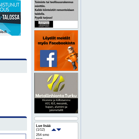
Lue lisää
(
1
/12)
254 smo