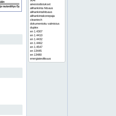
904l
ainestodistukset
alihankinta hitsaus
alihankintahitsaus
alihankintakonepaja
cleantech
dokumentoitu valmistus
duplex
en 1.4307
en 1.4410
en 1.4432
en 1.4462
en 1.4547
en 13445
en 13480
energiateollisuus
erikoismateriaalien hitsaus
erikoismateriaalien käsittely
esivalmiste
esivalmisteet
esivalmisteet prosessiteollisuuteen
esivalmisteet teollisuuteen
etelä-savo
etelä-suomi
haponkestävien terästen hitsaus
haponkestävä
haponkestävä hitsaus
haponkestävä putkisto
haponkestävä teräs
haponkestävän teräksen hitsaus