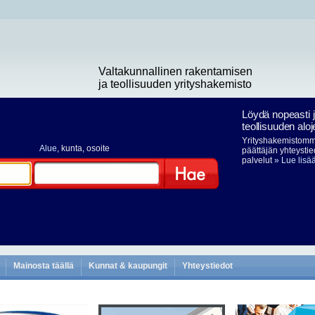
Valtakunnallinen rakentamisen
ja teollisuuden yrityshakemisto
Löydä nopeasti 
teollisuuden aloj
Yrityshakemistomme
Alue
, kunta, osoite
päättäjän yhteystie
palvelut
» Lue lisä
Hae
Mainosta täällä
Kunnat & kaupungit
Yhteystiedot