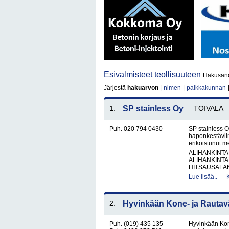
Esivalmisteet teollisuuteen
Hakusanoi
Järjestä
hakuarvon
|
nimen
|
paikkakunnan
1.
SP stainless Oy
TOIVALA
Puh. 020 794 0430
SP stainless O
haponkestäviin
erikoistunut me
ALIHANKINTA
ALIHANKINTA
HITSAUSALAN
Lue lisää..
2.
Hyvinkään Kone- ja Rautavä
Puh. (019) 435 135
Hyvinkään Kon