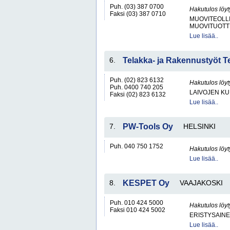
Puh. (03) 387 0700
Hakutulos löyt
Faksi (03) 387 0710
MUOVITEOLL
MUOVITUOTT
Lue lisää..
6.
Telakka- ja Rakennustyöt T
Puh. (02) 823 6132
Hakutulos löyt
Puh. 0400 740 205
LAIVOJEN K
Faksi (02) 823 6132
Lue lisää..
7.
PW-Tools Oy
HELSINKI
Puh. 040 750 1752
Hakutulos löyt
Lue lisää..
8.
KESPET Oy
VAAJAKOSKI
Puh. 010 424 5000
Hakutulos löyt
Faksi 010 424 5002
ERISTYSAINE
Lue lisää..