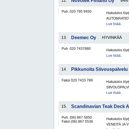
12.
Novotek Finland Oy
VAN
Puh. 020 795 9450
Hakutulos löyt
AUTOMAATIO
Lue lisää..
13.
Deemec Oy
HYVINKÄÄ
Puh. 020 7437880
Hakutulos löyt
Lue lisää..
14.
Pikkunoita Siivouspalvelu
Faksi 020 7433 789
Hakutulos löyt
SIIVOUSPAL
Lue lisää..
15.
Scandinavian Teak Deck 
Puh. (06) 867 5850
Hakutulos löyt
Faksi (06) 867 5536
VENEITÄ JA 