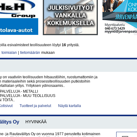
lla esivalmisteet teollisuuteen löytyi
16
yritystä.
|
toimialan
|
tietomäärän
mukaan
y on vaativiin teollisuuden hitsaustöihin, ruostumattomiin ja
 materiaaleihin sekä prosessiteollisuuden putkistoihin
tallialan yritys. Yrityksen ydinosaamis..
PALVELUJA - METALLI
PALVELUJA - MUU TEOLLISUUS
 TÖITÄ..
Kotisivut
Tuotteet ja palvelut
Näytä kartalla
litys Oy
HYVINKÄÄ
e- ja Rautavälitys Oy on vuonna 1977 perustettu kotimainen