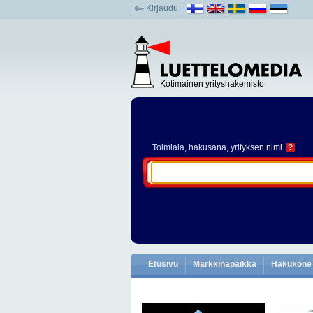
Kirjaudu
Kotimainen yrityshakemisto
Toimiala
, hakusana, yrityksen nimi
?
Etusivu
Markkinapaikka
Hakukone