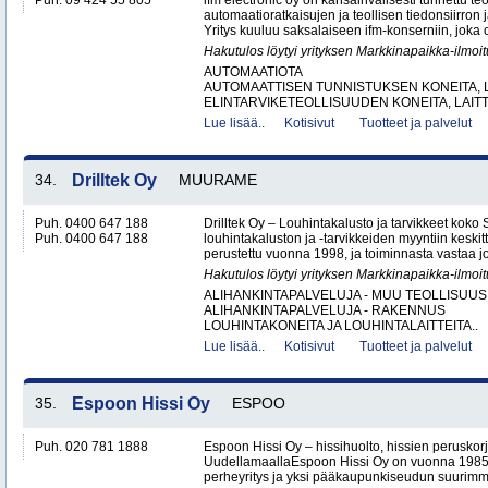
Puh. 09 424 55 805
ifm electronic oy on kansainvälisesti tunnettu te
automaatioratkaisujen ja teollisen tiedonsiirron 
Yritys kuuluu saksalaiseen ifm-konserniin, joka o
Hakutulos löytyi yrityksen Markkinapaikka-ilmoi
AUTOMAATIOTA
AUTOMAATTISEN TUNNISTUKSEN KONEITA, LA
ELINTARVIKETEOLLISUUDEN KONEITA, LAITTE
Lue lisää..
Kotisivut
Tuotteet ja palvelut
34.
Drilltek Oy
MUURAME
Puh. 0400 647 188
Drilltek Oy – Louhintakalusto ja tarvikkeet koko
Puh. 0400 647 188
louhintakaluston ja -tarvikkeiden myyntiin keskitt
perustettu vuonna 1998, ja toiminnasta vastaa jo
Hakutulos löytyi yrityksen Markkinapaikka-ilmoi
ALIHANKINTAPALVELUJA - MUU TEOLLISUUS
ALIHANKINTAPALVELUJA - RAKENNUS
LOUHINTAKONEITA JA LOUHINTALAITTEITA..
Lue lisää..
Kotisivut
Tuotteet ja palvelut
35.
Espoon Hissi Oy
ESPOO
Puh. 020 781 1888
Espoon Hissi Oy – hissihuolto, hissien peruskorj
UudellamaallaEspoon Hissi Oy on vuonna 1985 
perheyritys ja yksi pääkaupunkiseudun suurimmis