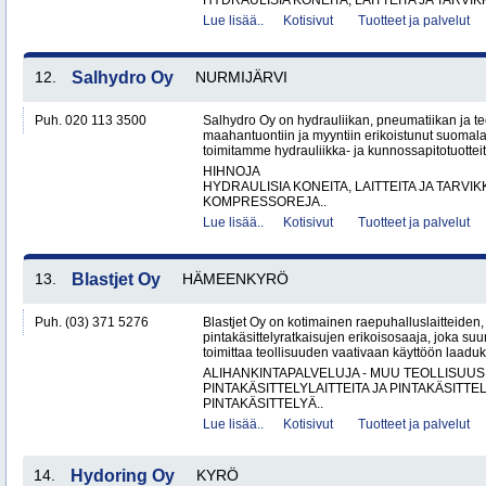
HYDRAULISIA KONEITA, LAITTEITA JA TARVIKK
Lue lisää..
Kotisivut
Tuotteet ja palvelut
12.
Salhydro Oy
NURMIJÄRVI
Puh. 020 113 3500
Salhydro Oy on hydrauliikan, pneumatiikan ja te
maahantuontiin ja myyntiin erikoistunut suomal
toimitamme hydrauliikka- ja kunnossapitotuotteita
HIHNOJA
HYDRAULISIA KONEITA, LAITTEITA JA TARVIK
KOMPRESSOREJA..
Lue lisää..
Kotisivut
Tuotteet ja palvelut
13.
Blastjet Oy
HÄMEENKYRÖ
Puh. (03) 371 5276
Blastjet Oy on kotimainen raepuhalluslaitteiden
pintakäsittelyratkaisujen erikoisosaaja, joka suu
toimittaa teollisuuden vaativaan käyttöön laaduk
ALIHANKINTAPALVELUJA - MUU TEOLLISUUS
PINTAKÄSITTELYLAITTEITA JA PINTAKÄSITTE
PINTAKÄSITTELYÄ..
Lue lisää..
Kotisivut
Tuotteet ja palvelut
14.
Hydoring Oy
KYRÖ