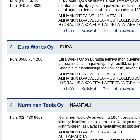
Puh. (09) 566 3933
KTP-Tools Oy Ab on suomalainen ammattityökal
Puh. 040 505 8835
maahantuontiyritys, joka on palvellut teollisuud
autokorjaamoiden ammattilaisia jo vuodesta 1987. 
ALIHANKINTAPALVELUJA - METALLI
ALIHANKINTAPALVELUJA - MUU TEOLLISUUS
HYDRAULISIA KONEITA, LAITTEITA JA TARVIKK
Lue lisää..
Kotisivut
Tuotteet ja palvelut
3.
Eura Works Oy
EURA
Puh. 0500 784 260
Eura Works Oy on Eurassa toimiva monipuolinen
tarjoaa metallialan palveluja, hydrauliikkaa, pn
Siroc-hiekoitusratkaisuja teollisuudelle, rakennus
ALIHANKINTAPALVELUJA - METALLI
ALIHANKINTAPALVELUJA - MUU TEOLLISUUS
HYDRAULISIA KONEITA, LAITTEITA JA TARVIKK
Lue lisää..
Kotisivut
Tuotteet ja palvelut
4.
Nurminen Tools Oy
NAANTALI
Puh. (02) 438 9668
Nurminen Tools Oy on vuonna 1994 perustettu 
kiinnitystekniikan erikoistoimittaja. Keskitymme
kiinnitykseen lastuavassa metallintyöstössä: sor
ALIHANKINTAPALVELUJA - METALLI
AUTOMAATIOTA