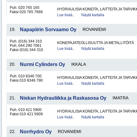
Puh. 020 765 165
HYDRAULISIA KONEITA, LAITTEITA JA TARVIK
Faksi 020 765 7666
Lue lisää..
Näytä kartalla
19.
Napapiirin Sorvaamo Oy
ROVANIEMI
Puh. (016) 344 310
KONEPAJATEOLLISUUTTA JA METALLITÖITÄ
Puh. 044 290 7061
Lue lisää..
Näytä kartalla
Faksi (016) 344 310
20.
Nurmi Cylinders Oy
IKKALA
Puh. 010 8346 700
HYDRAULISIA KONEITA, LAITTEITA JA TARVIK
Faksi 010 8346 790
Lue lisää..
Näytä kartalla
21.
Niskan Hydrauliikka ja Raskasosa Oy
IMATRA
Puh. 010 421 5900
HYDRAULISIA KONEITA, LAITTEITA JA TARVIK
Faksi 010 421 5909
Lue lisää..
Näytä kartalla
22.
Norrhydro Oy
ROVANIEMI