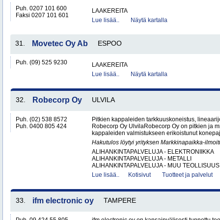
Puh. 0207 101 600
LAAKEREITA
Faksi 0207 101 601
Lue lisää..
Näytä kartalla
31.
Movetec Oy Ab
ESPOO
Puh. (09) 525 9230
LAAKEREITA
Lue lisää..
Näytä kartalla
32.
Robecorp Oy
ULVILA
Puh. (02) 538 8572
Pitkien kappaleiden tarkkuuskoneistus, lineaarijo
Puh. 0400 805 424
Robecorp Oy UlvilaRobecorp Oy on pitkien ja mit
kappaleiden valmistukseen erikoistunut konepaj
Hakutulos löytyi yrityksen Markkinapaikka-ilmoi
ALIHANKINTAPALVELUJA - ELEKTRONIIKKA
ALIHANKINTAPALVELUJA - METALLI
ALIHANKINTAPALVELUJA - MUU TEOLLISUUS.
Lue lisää..
Kotisivut
Tuotteet ja palvelut
33.
ifm electronic oy
TAMPERE