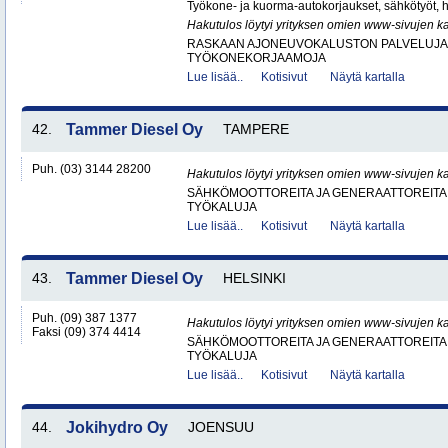
Työkone- ja kuorma-autokorjaukset, sähkötyöt, hi
Hakutulos löytyi yrityksen omien www-sivujen ka
RASKAAN AJONEUVOKALUSTON PALVELUJA
TYÖKONEKORJAAMOJA
Lue lisää..
Kotisivut
Näytä kartalla
42.
Tammer Diesel Oy
TAMPERE
Puh. (03) 3144 28200
Hakutulos löytyi yrityksen omien www-sivujen ka
SÄHKÖMOOTTOREITA JA GENERAATTOREITA
TYÖKALUJA
Lue lisää..
Kotisivut
Näytä kartalla
43.
Tammer Diesel Oy
HELSINKI
Puh. (09) 387 1377
Hakutulos löytyi yrityksen omien www-sivujen ka
Faksi (09) 374 4414
SÄHKÖMOOTTOREITA JA GENERAATTOREITA
TYÖKALUJA
Lue lisää..
Kotisivut
Näytä kartalla
44.
Jokihydro Oy
JOENSUU