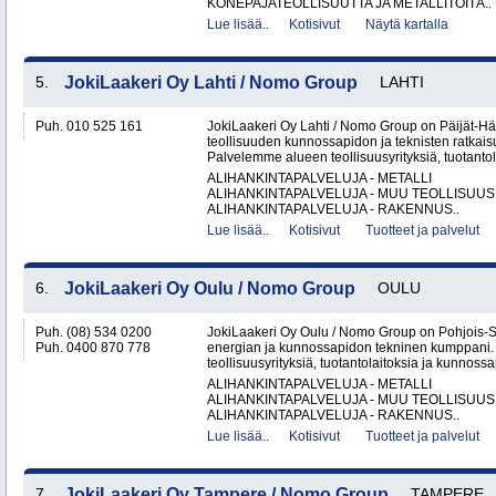
KONEPAJATEOLLISUUTTA JA METALLITÖITÄ..
Lue lisää..
Kotisivut
Näytä kartalla
5.
JokiLaakeri Oy Lahti / Nomo Group
LAHTI
Puh. 010 525 161
JokiLaakeri Oy Lahti / Nomo Group on Päijät-
teollisuuden kunnossapidon ja teknisten ratkaisu
Palvelemme alueen teollisuusyrityksiä, tuotantola
ALIHANKINTAPALVELUJA - METALLI
ALIHANKINTAPALVELUJA - MUU TEOLLISUUS
ALIHANKINTAPALVELUJA - RAKENNUS..
Lue lisää..
Kotisivut
Tuotteet ja palvelut
6.
JokiLaakeri Oy Oulu / Nomo Group
OULU
Puh. (08) 534 0200
JokiLaakeri Oy Oulu / Nomo Group on Pohjois-
Puh. 0400 870 778
energian ja kunnossapidon tekninen kumppani
teollisuusyrityksiä, tuotantolaitoksia ja kunnossa
ALIHANKINTAPALVELUJA - METALLI
ALIHANKINTAPALVELUJA - MUU TEOLLISUUS
ALIHANKINTAPALVELUJA - RAKENNUS..
Lue lisää..
Kotisivut
Tuotteet ja palvelut
7.
JokiLaakeri Oy Tampere / Nomo Group
TAMPERE