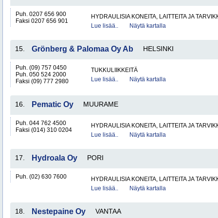
Puh. 0207 656 900
HYDRAULISIA KONEITA, LAITTEITA JA TARVIK
Faksi 0207 656 901
Lue lisää..
Näytä kartalla
15.
Grönberg & Palomaa Oy Ab
HELSINKI
Puh. (09) 757 0450
TUKKULIIKKEITÄ
Puh. 050 524 2000
Lue lisää..
Näytä kartalla
Faksi (09) 777 2980
16.
Pematic Oy
MUURAME
Puh. 044 762 4500
HYDRAULISIA KONEITA, LAITTEITA JA TARVIK
Faksi (014) 310 0204
Lue lisää..
Näytä kartalla
17.
Hydroala Oy
PORI
Puh. (02) 630 7600
HYDRAULISIA KONEITA, LAITTEITA JA TARVIK
Lue lisää..
Näytä kartalla
18.
Nestepaine Oy
VANTAA