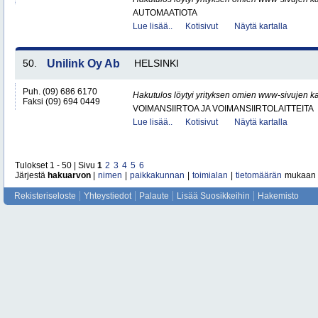
AUTOMAATIOTA
Lue lisää..
Kotisivut
Näytä kartalla
50.
Unilink Oy Ab
HELSINKI
Puh. (09) 686 6170
Hakutulos löytyi yrityksen omien www-sivujen ka
Faksi (09) 694 0449
VOIMANSIIRTOA JA VOIMANSIIRTOLAITTEITA
Lue lisää..
Kotisivut
Näytä kartalla
Tulokset 1 - 50 | Sivu
1
2
3
4
5
6
Järjestä
hakuarvon
|
nimen
|
paikkakunnan
|
toimialan
|
tietomäärän
mukaan
Rekisteriseloste
Yhteystiedot
Palaute
Lisää Suosikkeihin
Hakemisto