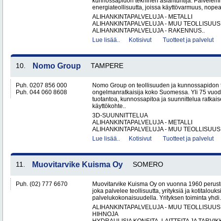
kunnossapidon tekninen asiantuntija. Palvelemme
energiateollisuutta, joissa käyttövarmuus, nopea
ALIHANKINTAPALVELUJA - METALLI
ALIHANKINTAPALVELUJA - MUU TEOLLISUUS
ALIHANKINTAPALVELUJA - RAKENNUS..
Lue lisää..
Kotisivut
Tuotteet ja palvelut
10.
Nomo Group
TAMPERE
Puh. 0207 856 000
Nomo Group on teollisuuden ja kunnossapidon 
Puh. 044 060 8608
ongelmanratkaisija koko Suomessa. Yli 75 vuo
tuotantoa, kunnossapitoa ja suunnittelua ratkais
käyttökohte..
3D-SUUNNITTELUA
ALIHANKINTAPALVELUJA - METALLI
ALIHANKINTAPALVELUJA - MUU TEOLLISUUS.
Lue lisää..
Kotisivut
Tuotteet ja palvelut
11.
Muovitarvike Kuisma Oy
SOMERO
Puh. (02) 777 6670
Muovitarvike Kuisma Oy on vuonna 1960 peruste
joka palvelee teollisuutta, yrityksiä ja kotitalouks
palvelukokonaisuudella. Yrityksen toiminta yhdi.
ALIHANKINTAPALVELUJA - MUU TEOLLISUUS
HIHNOJA