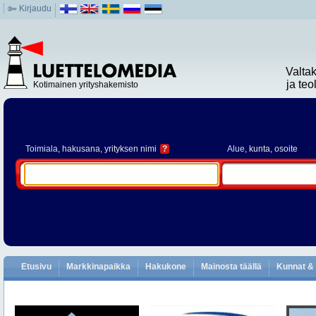
Kirjaudu
Valta
ja te
Kotimainen yrityshakemisto
Toimiala
, hakusana, yrityksen nimi
?
Alue
, kunta, osoite
Etusivu
Markkinapaikka
Hakukone
Mainosta täällä
Kunnat & 