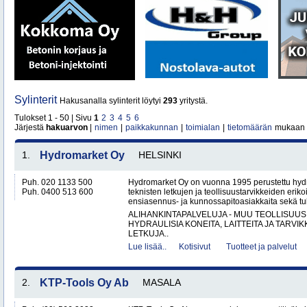
Sylinterit
Hakusanalla sylinterit löytyi
293
yritystä.
Tulokset 1 - 50 | Sivu
1
2
3
4
5
6
Järjestä
hakuarvon
|
nimen
|
paikkakunnan
|
toimialan
|
tietomäärän
mukaan
1.
Hydromarket Oy
HELSINKI
Puh. 020 1133 500
Hydromarket Oy on vuonna 1995 perustettu hydr
Puh. 0400 513 600
teknisten letkujen ja teollisuustarvikkeiden erik
ensiasennus- ja kunnossapitoasiakkaita sekä tuk
ALIHANKINTAPALVELUJA - MUU TEOLLISUUS
HYDRAULISIA KONEITA, LAITTEITA JA TARVIK
LETKUJA..
Lue lisää..
Kotisivut
Tuotteet ja palvelut
2.
KTP-Tools Oy Ab
MASALA