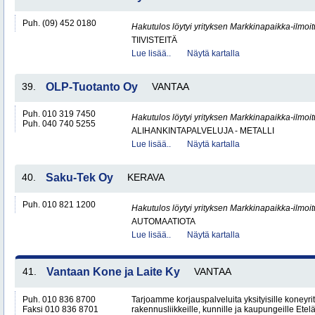
Puh. (09) 452 0180
Hakutulos löytyi yrityksen Markkinapaikka-ilmoi
TIIVISTEITÄ
Lue lisää..
Näytä kartalla
39.
OLP-Tuotanto Oy
VANTAA
Puh. 010 319 7450
Hakutulos löytyi yrityksen Markkinapaikka-ilmoi
Puh. 040 740 5255
ALIHANKINTAPALVELUJA - METALLI
Lue lisää..
Näytä kartalla
40.
Saku-Tek Oy
KERAVA
Puh. 010 821 1200
Hakutulos löytyi yrityksen Markkinapaikka-ilmoi
AUTOMAATIOTA
Lue lisää..
Näytä kartalla
41.
Vantaan Kone ja Laite Ky
VANTAA
Puh. 010 836 8700
Tarjoamme korjauspalveluita yksityisille koneyrittä
Faksi 010 836 8701
rakennusliikkeille, kunnille ja kaupungeille Ete