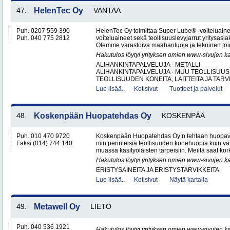
47.
HelenTec Oy
VANTAA
Puh. 0207 559 390
HelenTec Oy toimittaa Super Lube® -voiteluaine
Puh. 040 775 2812
voiteluaineet sekä teollisuuslevyjarrut yritysas
Olemme varastoiva maahantuoja ja tekninen toimi
Hakutulos löytyi yrityksen omien www-sivujen ka
ALIHANKINTAPALVELUJA - METALLI
ALIHANKINTAPALVELUJA - MUU TEOLLISUUS
TEOLLISUUDEN KONEITA, LAITTEITA JA TARVI
Lue lisää..
Kotisivut
Tuotteet ja palvelut
48.
Koskenpään Huopatehdas Oy
KOSKENPÄÄ
Puh. 010 470 9720
Koskenpään Huopatehdas Oy:n tehtaan huopaval
Faksi (014) 744 140
niin perinteisiä teollisuuden konehuopia kuin vä
muassa käsityöläisten tarpeisiin. Meiltä saat kor
Hakutulos löytyi yrityksen omien www-sivujen ka
ERISTYSAINEITA JA ERISTYSTARVIKKEITA
Lue lisää..
Kotisivut
Näytä kartalla
49.
Metawell Oy
LIETO
Puh. 040 536 1921
Hakutulos löytyi yrityksen omien www-sivujen ka