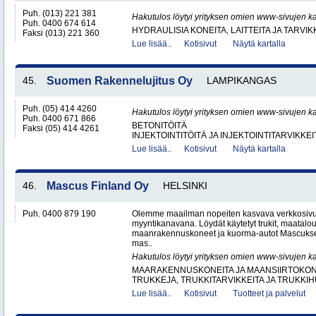
Puh. (013) 221 381
Hakutulos löytyi yrityksen omien www-sivujen ka
Puh. 0400 674 614
HYDRAULISIA KONEITA, LAITTEITA JA TARVIK
Faksi (013) 221 360
Lue lisää..
Kotisivut
Näytä kartalla
45.
Suomen Rakennelujitus Oy
LAMPIKANGAS
Puh. (05) 414 4260
Hakutulos löytyi yrityksen omien www-sivujen ka
Puh. 0400 671 866
BETONITÖITÄ
Faksi (05) 414 4261
INJEKTOINTITÖITÄ JA INJEKTOINTITARVIKKEI
Lue lisää..
Kotisivut
Näytä kartalla
46.
Mascus Finland Oy
HELSINKI
Puh. 0400 879 190
Olemme maailman nopeiten kasvava verkkosivu
myyntikanavana. Löydät käytetyt trukit, maatal
maanrakennuskoneet ja kuorma-autot Mascuks
mas..
Hakutulos löytyi yrityksen omien www-sivujen ka
MAARAKENNUSKONEITA JA MAANSIIRTOKONE
TRUKKEJA, TRUKKITARVIKKEITA JA TRUKKI
Lue lisää..
Kotisivut
Tuotteet ja palvelut