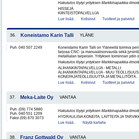
Hakutulos löytyi yrityksen Markkinapaikka-ilmoi
HISSEJÄ
KIINTEISTÖPALVELUJA
Lue lisää..
Kotisivut
Tuotteet ja palvelut
36.
Koneistamo Karin Talli
YLÄNE
Puh. 040 507 2249
Koneistamo Karin Talli on Yläneellä toimiva per
tarjoaa CNC- ja manuaalisorvausta sekä jyrsintä
metallialan tarpeisiin. Yrityksen toiminnan ydin o
Hakutulos löytyi yrityksen Markkinapaikka-ilmoi
ALIHANKINTAPALVELUJA - METALLI
ALIHANKINTAPALVELUJA - MUU TEOLLISUUS
KONEPAJATEOLLISUUTTA JA METALLITÖITÄ..
Lue lisää..
Kotisivut
Tuotteet ja palvelut
37.
Meka-Laite Oy
VANTAA
Puh. (09) 774 5880
Hakutulos löytyi yrityksen Markkinapaikka-ilmoi
Puh. 040 551 1209
HYDRAULISIA KONEITA, LAITTEITA JA TARVIK
Faksi (09) 870 3073
Lue lisää..
Näytä kartalla
38.
Franz Gottwald Oy
VANTAA