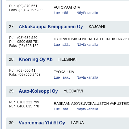
Puh. (09) 870 651
AUTOMAATIOTA
Faksi (09) 8706 5200
Lue lisää..
Näytä kartalla
27.
Akkukauppa Kemppainen Oy
KAJAANI
Puh. (08) 632 520
HYDRAULISIA KONEITA, LAITTEITA JA TARVIK
Puh. 0500 685 751
Lue lisää..
Näytä kartalla
Faksi (08) 623 132
28.
Knorring Oy Ab
HELSINKI
Puh. (09) 560 41
TYÖKALUJA
Faksi (09) 565 2463
Lue lisää..
Näytä kartalla
29.
Auto-Kolsoppi Oy
YLÖJÄRVI
Puh. 0103 222 799
RASKAAN AJONEUVOKALUSTON VARUSTEITA 
Puh. 0400 635 778
Lue lisää..
Näytä kartalla
30.
Vuorenmaa Yhtiöt Oy
LAPUA