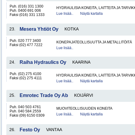
Puh. (016) 331 1300
HYDRAULISIA KONEITA, LAITTEITA JA TARVIK
Puh. 0400 691 006
Lue lisää..
Näytä kartalla
Faksi (016) 331 1333
23.
Mesera Yhtiöt Oy
KOTKA
Puh. 020 777 3400
KONEPAJATEOLLISUUTTA JA METALLITÖITÄ
Faksi (02) 477 7222
Lue lisää..
24.
Raiha Hydraulics Oy
KAARINA
Puh. (02) 275 4100
HYDRAULISIA KONEITA, LAITTEITA JA TARVIK
Faksi (02) 275 4111
Lue lisää..
Näytä kartalla
25.
Emrotec Trade Oy Ab
KOIJÄRVI
Puh. 040 503 4761
MUOVITEOLLISUUDEN KONEITA
Puh. 040 584 2559
Lue lisää..
Näytä kartalla
Faksi (09) 6150 0309
26.
Festo Oy
VANTAA