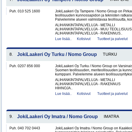
Puh. 010 525 1600
JokiLaakeri Oy Tampere / Nomo Group on Pirk
teollisuuden kunnossapidon ja teknisten ratkai
Palvelemme alueen valmistavaa teollisuutta, kon
ALIHANKINTAPALVELUJA - METALLI
ALIHANKINTAPALVELUJA - MUU TEOLLISUUS
ALIHANKINTAPALVELUJA - RAKENNUS..
Lue lisää..
Kotisivut
Tuotteet ja palvelut
8.
JokiLaakeri Oy Turku / Nomo Group
TURKU
Puh. 0207 856 000
JokiLaakeri Oy Turku / Nomo Group on Varsina
Suomen teollisuuden, meriteollisuuden ja kunn
kumppani. Palvelemme alueen teollisuusyrityksiä,
ALIHANKINTAPALVELUJA - METALLI
ALIHANKINTAPALVELUJA - RAKENNUS
HIHNOJA..
Lue lisää..
Kotisivut
Tuotteet ja palvelut
9.
JokiLaakeri Oy Imatra / Nomo Group
IMATRA
Puh. 040 702 0443
JokiLaakeri Oy Imatra / Nomo Group on Kaakkoi