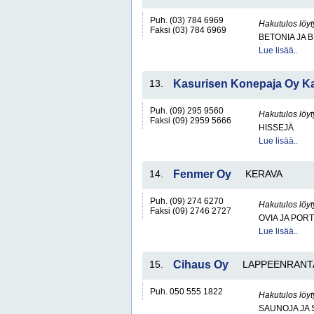
Puh. (03) 784 6969
Hakutulos löyt
Faksi (03) 784 6969
BETONIA JA 
Lue lisää..
13.
Kasurisen Konepaja Oy K
Puh. (09) 295 9560
Hakutulos löyt
Faksi (09) 2959 5666
HISSEJÄ
Lue lisää..
14.
Fenmer Oy
KERAVA
Puh. (09) 274 6270
Hakutulos löyt
Faksi (09) 2746 2727
OVIA JA POR
Lue lisää..
15.
Cihaus Oy
LAPPEENRANT
Puh. 050 555 1822
Hakutulos löyt
SAUNOJA JA 