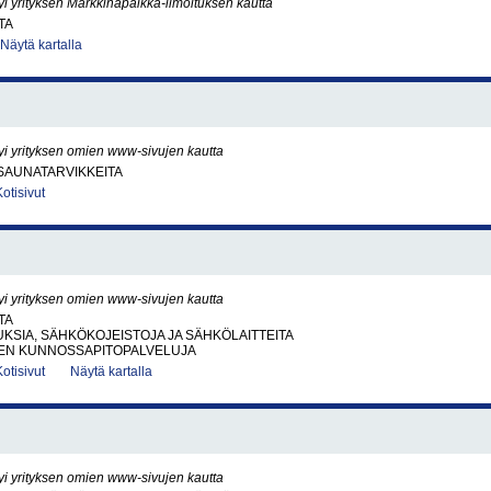
yi yrityksen Markkinapaikka-ilmoituksen kautta
TA
Näytä kartalla
yi yrityksen omien www-sivujen kautta
SAUNATARVIKKEITA
Kotisivut
yi yrityksen omien www-sivujen kautta
TA
SIA, SÄHKÖKOJEISTOJA JA SÄHKÖLAITTEITA
EN KUNNOSSAPITOPALVELUJA
Kotisivut
Näytä kartalla
yi yrityksen omien www-sivujen kautta