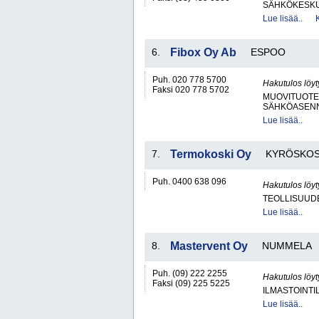
SÄHKÖKESKUK
Lue lisää..
6.
Fibox Oy Ab
ESPOO
Puh. 020 778 5700
Hakutulos löyt
Faksi 020 778 5702
MUOVITUOTE
SÄHKÖASENN
Lue lisää..
7.
Termokoski Oy
KYRÖSKOS
Puh. 0400 638 096
Hakutulos löyt
TEOLLISUUD
Lue lisää..
8.
Mastervent Oy
NUMMELA
Puh. (09) 222 2255
Hakutulos löyt
Faksi (09) 225 5225
ILMASTOINTIL
Lue lisää..