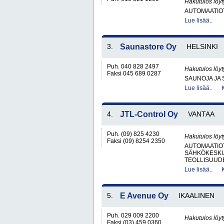
Hakutulos löyt
AUTOMAATIO
Lue lisää..
3.
Saunastore Oy
HELSINKI
Puh. 040 828 2497
Hakutulos löyt
Faksi 045 689 0287
SAUNOJA JA 
Lue lisää..
4.
JTL-Control Oy
VANTAA
Puh. (09) 825 4230
Hakutulos löyt
Faksi (09) 8254 2350
AUTOMAATIO
SÄHKÖKESKUK
TEOLLISUUD
Lue lisää..
5.
E Avenue Oy
IKAALINEN
Puh. 029 009 2200
Hakutulos löyt
Faksi (03) 459 0360