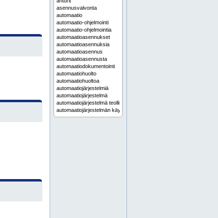
anturit
asennusvalvonta
automaatio
automaatio-ohjelmointi
automaatio-ohjelmointia
automaatioasennukset
automaatioasennuksia
automaatioasennus
automaatioasennusta
automaatiodokumentointi
automaatiohuolto
automaatiohuoltoa
automaatiojärjestelmiä
automaatiojärjestelmä
automaatiojärjestelmä teollisuus
automaatiojärjestelmän käyttöönotto
automaatiojärjestelmän modernisointi
automaatiojärjestelmän päivitys
automaatiojärjestelmän suunnittelu
automaatiojärjestelmät
automaatiojärjestelmät teollisuuteen
automaatiojärjestelmää
automaatiokaapit
automaatiokaappi
automaatiokeskuksen valmistus
automaatiokeskukset
automaatiokeskuksia
automaatiokeskus
automaatiokeskus valmistus
automaatiokeskusten valmistus