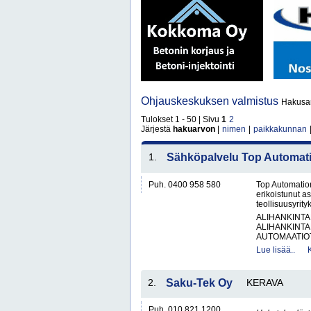
Ohjauskeskuksen valmistus
Hakusan
Tulokset 1 - 50 | Sivu
1
2
Järjestä
hakuarvon
|
nimen
|
paikkakunnan
1.
Sähköpalvelu Top Automat
Puh. 0400 958 580
Top Automation
erikoistunut as
teollisuusyrity
ALIHANKINTA
ALIHANKINTA
AUTOMAATIOT
Lue lisää..
2.
Saku-Tek Oy
KERAVA
Puh. 010 821 1200