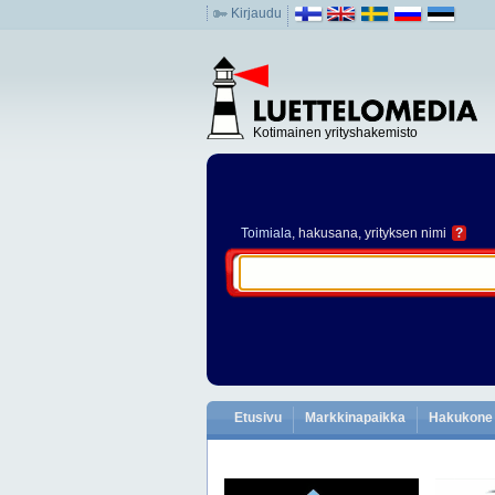
Kirjaudu
Kotimainen yrityshakemisto
Toimiala
, hakusana, yrityksen nimi
?
Etusivu
Markkinapaikka
Hakukone