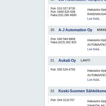
Puh. 010 327 8730
Hakutulos löyt
Puh. 0400 625 508
RAKENNUSA
Faksi (03) 266 4600
Lue lisää..
20.
A-J Automation Oy
MIKK
Puh. 040 584 8908
Hakutulos löyt
Faksi (015) 362 925
AUTOMAATIO
Lue lisää..
21.
Aukati Oy
LAHTI
Puh. 050 529 4755
Hakutulos löyt
AUTOMAATIO
Lue lisää..
22.
Keski-Suomen Sähkökone
Puh. 044 3131707
Hakutulos löyt
SÄHKÖALAN 