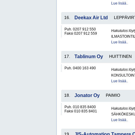
Lue lisää..
16.
Deekax Air Ltd
LEPPÄVIR
Puh. 0207 912 550
Hakutulos löyt
Faksi 0207 912 559
ILMASTOINTIL
Lue lisää..
17.
Tablinum Oy
HUITTINEN
Puh. 0400 163 490
Hakutulos löyt
KONSULTOIN
Lue lisää..
18.
Jonator Oy
PAIMIO
Puh. 010 835 8400
Hakutulos löyt
Faksi 010 835 8401
SÄHKÖKESKUK
Lue lisää..
19.
JIS-Automation Tampere 