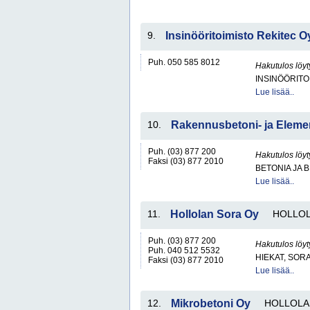
9.
Insinööritoimisto Rekitec O
Puh. 050 585 8012
Hakutulos löyt
INSINÖÖRITO
Lue lisää..
10.
Rakennusbetoni- ja Elemen
Puh. (03) 877 200
Hakutulos löyt
Faksi (03) 877 2010
BETONIA JA 
Lue lisää..
11.
Hollolan Sora Oy
HOLLO
Puh. (03) 877 200
Hakutulos löyt
Puh. 040 512 5532
HIEKAT, SOR
Faksi (03) 877 2010
Lue lisää..
12.
Mikrobetoni Oy
HOLLOLA