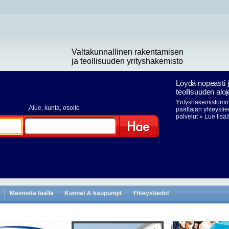
Valtakunnallinen rakentamisen
ja teollisuuden yrityshakemisto
Löydä nopeasti 
teollisuuden aloj
Yrityshakemistomme
Alue
, kunta, osoite
päättäjän yhteystie
palvelut
» Lue lisä
Hae
Mainosta täällä
Kunnat & kaupungit
Yhteystiedot