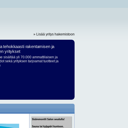
» Lisää yritys hakemistoon
ja tehokkaasti rakentamisen ja
en yritykset
 sisältää yli 70.000 ammattilaisen ja
dot sekä yrityksen tarjoamat tuotteet ja
ä