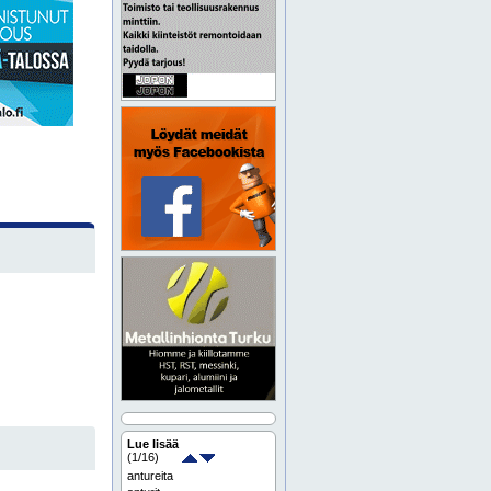
Lue lisää
(
1
/16)
antureita