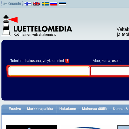
Kirjaudu
Valta
ja te
Kotimainen yrityshakemisto
Toimiala
, hakusana, yrityksen nimi
?
Alue
, kunta, osoite
Etusivu
Markkinapaikka
Hakukone
Mainosta täällä
Kunnat & 