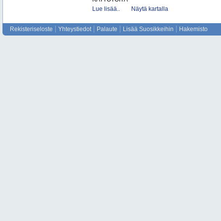
Lue lisää..
Näytä kartalla
Rekisteriseloste
Yhteystiedot
Palaute
Lisää Suosikkeihin
Hakemisto