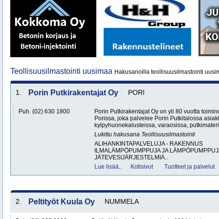
Teollisuusilmastointi uusimaa
Hakusanoilla teollisuusilmastointi uusi
1.
Porin Putkirakentajat Oy
PORI
Puh. (02) 630 1800
Porin Putkirakentajat Oy on yli 80 vuotta toiminu
Porissa, joka palvelee Porin Putkitalossa asiakk
kylpyhuonekalusteissa, varaosissa, putkimateri
Lukittu hakusana
Teollisuusilmastointi
ALIHANKINTAPALVELUJA - RAKENNUS
ILMALÄMPÖPUMPPUJA JA LÄMPÖPUMPPUJ
JÄTEVESIJÄRJESTELMIÄ..
Lue lisää..
Kotisivut
Tuotteet ja palvelut
2.
Peltityöt Kuula Oy
NUMMELA