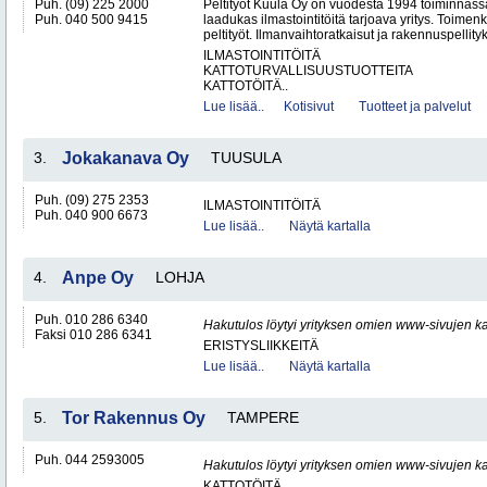
Puh. (09) 225 2000
Peltityöt Kuula Oy on vuodesta 1994 toiminnassa
Puh. 040 500 9415
laadukas ilmastointitöitä tarjoava yritys. Toi
peltityöt. Ilmanvaihtoratkaisut ja rakennuspellityk
ILMASTOINTITÖITÄ
KATTOTURVALLISUUSTUOTTEITA
KATTOTÖITÄ..
Lue lisää..
Kotisivut
Tuotteet ja palvelut
3.
Jokakanava Oy
TUUSULA
Puh. (09) 275 2353
ILMASTOINTITÖITÄ
Puh. 040 900 6673
Lue lisää..
Näytä kartalla
4.
Anpe Oy
LOHJA
Puh. 010 286 6340
Hakutulos löytyi yrityksen omien www-sivujen ka
Faksi 010 286 6341
ERISTYSLIIKKEITÄ
Lue lisää..
Näytä kartalla
5.
Tor Rakennus Oy
TAMPERE
Puh. 044 2593005
Hakutulos löytyi yrityksen omien www-sivujen ka
KATTOTÖITÄ