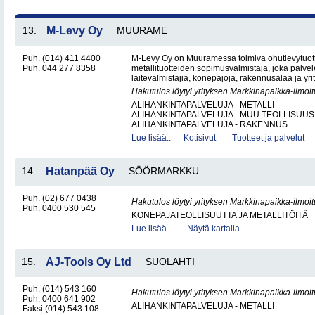
13.
M-Levy Oy
MUURAME
Puh. (014) 411 4400
M-Levy Oy on Muuramessa toimiva ohutlevytuotte
Puh. 044 277 8358
metallituotteiden sopimusvalmistaja, joka palvele
laitevalmistajia, konepajoja, rakennusalaa ja yri
Hakutulos löytyi yrityksen Markkinapaikka-ilmoi
ALIHANKINTAPALVELUJA - METALLI
ALIHANKINTAPALVELUJA - MUU TEOLLISUUS
ALIHANKINTAPALVELUJA - RAKENNUS..
Lue lisää..
Kotisivut
Tuotteet ja palvelut
14.
Hatanpää Oy
SÖÖRMARKKU
Puh. (02) 677 0438
Hakutulos löytyi yrityksen Markkinapaikka-ilmoi
Puh. 0400 530 545
KONEPAJATEOLLISUUTTA JA METALLITÖITÄ
Lue lisää..
Näytä kartalla
15.
AJ-Tools Oy Ltd
SUOLAHTI
Puh. (014) 543 160
Hakutulos löytyi yrityksen Markkinapaikka-ilmoi
Puh. 0400 641 902
ALIHANKINTAPALVELUJA - METALLI
Faksi (014) 543 108