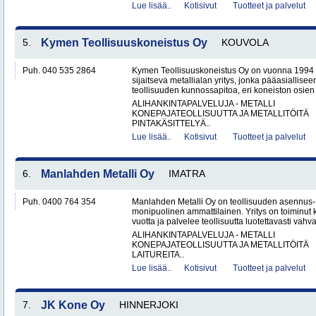
Lue lisää..
Kotisivut
Tuotteet ja palvelut
5.
Kymen Teollisuuskoneistus Oy
KOUVOLA
Puh. 040 535 2864
Kymen Teollisuuskoneistus Oy on vuonna 1994 
sijaitseva metallialan yritys, jonka pääasiallise
teollisuuden kunnossapitoa, eri koneiston osien 
ALIHANKINTAPALVELUJA - METALLI
KONEPAJATEOLLISUUTTA JA METALLITÖITÄ
PINTAKÄSITTELYÄ..
Lue lisää..
Kotisivut
Tuotteet ja palvelut
6.
Manlahden Metalli Oy
IMATRA
Puh. 0400 764 354
Manlahden Metalli Oy on teollisuuden asennus-, 
monipuolinen ammattilainen. Yritys on toiminut k
vuotta ja palvelee teollisuutta luotettavasti vahval
ALIHANKINTAPALVELUJA - METALLI
KONEPAJATEOLLISUUTTA JA METALLITÖITÄ
LAITUREITA..
Lue lisää..
Kotisivut
Tuotteet ja palvelut
7.
JK Kone Oy
HINNERJOKI