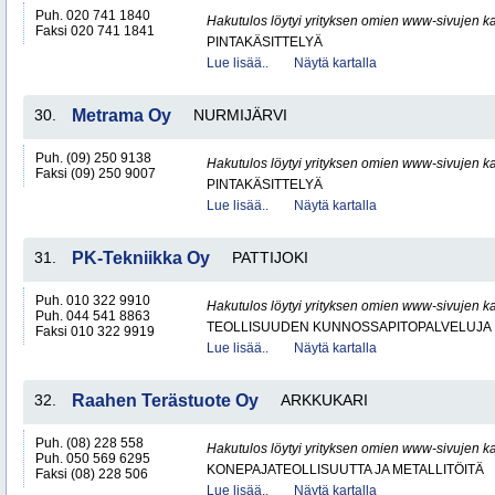
Puh. 020 741 1840
Hakutulos löytyi yrityksen omien www-sivujen ka
Faksi 020 741 1841
PINTAKÄSITTELYÄ
Lue lisää..
Näytä kartalla
30.
Metrama Oy
NURMIJÄRVI
Puh. (09) 250 9138
Hakutulos löytyi yrityksen omien www-sivujen ka
Faksi (09) 250 9007
PINTAKÄSITTELYÄ
Lue lisää..
Näytä kartalla
31.
PK-Tekniikka Oy
PATTIJOKI
Puh. 010 322 9910
Hakutulos löytyi yrityksen omien www-sivujen ka
Puh. 044 541 8863
TEOLLISUUDEN KUNNOSSAPITOPALVELUJA
Faksi 010 322 9919
Lue lisää..
Näytä kartalla
32.
Raahen Terästuote Oy
ARKKUKARI
Puh. (08) 228 558
Hakutulos löytyi yrityksen omien www-sivujen ka
Puh. 050 569 6295
KONEPAJATEOLLISUUTTA JA METALLITÖITÄ
Faksi (08) 228 506
Lue lisää..
Näytä kartalla