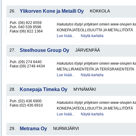
26.
Ylikorven Kone ja Metalli Oy
KOKKOLA
Puh. (06) 822 6559
Hakutulos löytyi yrityksen omien www-sivujen ka
Puh. 040 539 9596
KONEPAJATEOLLISUUTTA JA METALLITÖITÄ
Faksi (06) 822 1364
Lue lisää..
Näytä kartalla
27.
Steelhouse Group Oy
JÄRVENPÄÄ
Puh. (09) 274 6440
Hakutulos löytyi yrityksen omien www-sivujen ka
Faksi (09) 2746 4434
METALLIRAKENTEITA JA TERÄSRAKENTEITA
Lue lisää..
Näytä kartalla
28.
Konepaja Timeka Oy
MYNÄMÄKI
Puh. (02) 436 6900
Hakutulos löytyi yrityksen omien www-sivujen ka
Faksi (02) 436 6910
KONEPAJATEOLLISUUTTA JA METALLITÖITÄ
Lue lisää..
Näytä kartalla
29.
Metrama Oy
NURMIJÄRVI