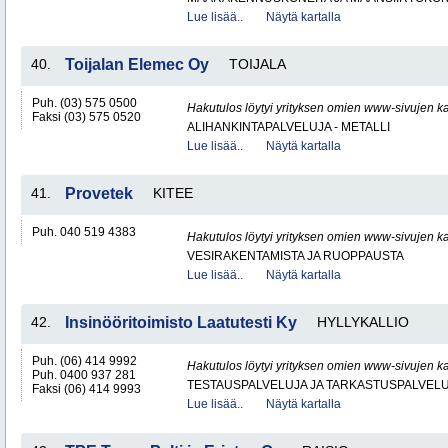
Lue lisää..
Näytä kartalla
40.
Toijalan Elemec Oy
TOIJALA
Puh. (03) 575 0500
Hakutulos löytyi yrityksen omien www-sivujen ka
Faksi (03) 575 0520
ALIHANKINTAPALVELUJA - METALLI
Lue lisää..
Näytä kartalla
41.
Provetek
KITEE
Puh. 040 519 4383
Hakutulos löytyi yrityksen omien www-sivujen ka
VESIRAKENTAMISTA JA RUOPPAUSTA
Lue lisää..
Näytä kartalla
42.
Insinööritoimisto Laatutesti Ky
HYLLYKALLIO
Puh. (06) 414 9992
Hakutulos löytyi yrityksen omien www-sivujen ka
Puh. 0400 937 281
TESTAUSPALVELUJA JA TARKASTUSPALVEL
Faksi (06) 414 9993
Lue lisää..
Näytä kartalla