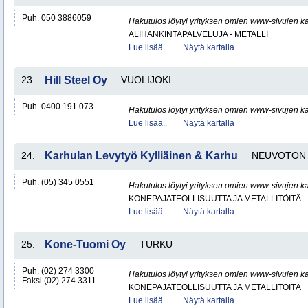
Puh. 050 3886059
Hakutulos löytyi yrityksen omien www-sivujen ka
ALIHANKINTAPALVELUJA - METALLI
Lue lisää..
Näytä kartalla
23.
Hill Steel Oy
VUOLIJOKI
Puh. 0400 191 073
Hakutulos löytyi yrityksen omien www-sivujen ka
Lue lisää..
Näytä kartalla
24.
Karhulan Levytyö Kylliäinen & Karhu
NEUVOTON
Puh. (05) 345 0551
Hakutulos löytyi yrityksen omien www-sivujen ka
KONEPAJATEOLLISUUTTA JA METALLITÖITÄ
Lue lisää..
Näytä kartalla
25.
Kone-Tuomi Oy
TURKU
Puh. (02) 274 3300
Hakutulos löytyi yrityksen omien www-sivujen ka
Faksi (02) 274 3311
KONEPAJATEOLLISUUTTA JA METALLITÖITÄ
Lue lisää..
Näytä kartalla