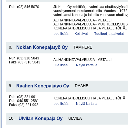
Puh. (02) 846 5070
JK Kone Oy kehittää ja valmistaa ohutlevytyöst
vuosikymmenten kokemuksella. Vuodesta 1972 lä
valmistanut koneita ja laitteita vaativaan ohutlevy
ALIHANKINTAPALVELUJA - METALLI
ALIHANKINTAPALVELUJA - MUU TEOLLISUUS
KONEPAJATEOLLISUUTTA JA METALLITÖITÄ..
Lue lisää..
Kotisivut
Tuotteet ja palvelut
8.
Nokian Konepajatyö Oy
TAMPERE
Puh. (03) 318 5843
ALIHANKINTAPALVELUJA - METALLI
Faksi (03) 318 5843
Lue lisää..
Näytä kartalla
9.
Raahen Konepajatyö Oy
RAAHE
Puh. (08) 221 991
KONEPAJATEOLLISUUTTA JA METALLITÖITÄ
Puh. 040 551 2581
Lue lisää..
Näytä kartalla
Faksi (08) 221 992
10.
Ulvilan Konepaja Oy
ULVILA