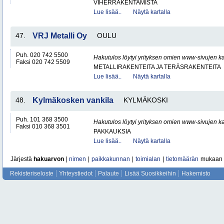
VIHERRAKENTAMISTA
Lue lisää..
Näytä kartalla
47.
VRJ Metalli Oy
OULU
Puh. 020 742 5500
Hakutulos löytyi yrityksen omien www-sivujen ka
Faksi 020 742 5509
METALLIRAKENTEITA JA TERÄSRAKENTEITA
Lue lisää..
Näytä kartalla
48.
Kylmäkosken vankila
KYLMÄKOSKI
Puh. 101 368 3500
Hakutulos löytyi yrityksen omien www-sivujen ka
Faksi 010 368 3501
PAKKAUKSIA
Lue lisää..
Näytä kartalla
Järjestä
hakuarvon
|
nimen
|
paikkakunnan
|
toimialan
|
tietomäärän
mukaan
Rekisteriseloste
Yhteystiedot
Palaute
Lisää Suosikkeihin
Hakemisto