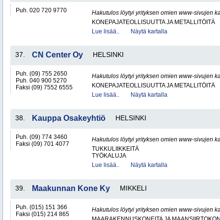
Puh. 020 720 9770
Hakutulos löytyi yrityksen omien www-sivujen ka
KONEPAJATEOLLISUUTTA JA METALLITÖITÄ
Lue lisää..
Näytä kartalla
37.
CN Center Oy
HELSINKI
Puh. (09) 755 2650
Hakutulos löytyi yrityksen omien www-sivujen ka
Puh. 040 900 5270
KONEPAJATEOLLISUUTTA JA METALLITÖITÄ
Faksi (09) 7552 6555
Lue lisää..
Näytä kartalla
38.
Kauppa Osakeyhtiö
HELSINKI
Puh. (09) 774 3460
Hakutulos löytyi yrityksen omien www-sivujen ka
Faksi (09) 701 4077
TUKKULIIKKEITÄ
TYÖKALUJA
Lue lisää..
Näytä kartalla
39.
Maakunnan Kone Ky
MIKKELI
Puh. (015) 151 366
Hakutulos löytyi yrityksen omien www-sivujen ka
Faksi (015) 214 865
MAARAKENNUSKONEITA JA MAANSIIRTOKONE