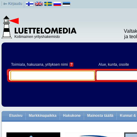
Kirjaudu
Valta
ja te
Kotimainen yrityshakemisto
Toimiala
, hakusana, yrityksen nimi
?
Alue
, kunta, osoite
Etusivu
Markkinapaikka
Hakukone
Mainosta täällä
Kunnat & 