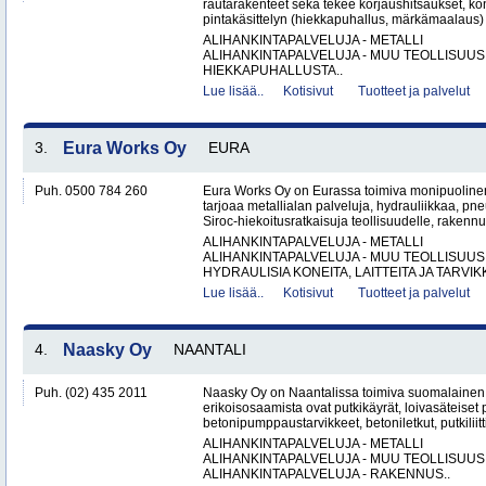
rautarakenteet sekä tekee korjaushitsaukset, ko
pintakäsittelyn (hiekkapuhallus, märkämaalaus) v
ALIHANKINTAPALVELUJA - METALLI
ALIHANKINTAPALVELUJA - MUU TEOLLISUUS
HIEKKAPUHALLUSTA..
Lue lisää..
Kotisivut
Tuotteet ja palvelut
3.
Eura Works Oy
EURA
Puh. 0500 784 260
Eura Works Oy on Eurassa toimiva monipuolinen
tarjoaa metallialan palveluja, hydrauliikkaa, pn
Siroc-hiekoitusratkaisuja teollisuudelle, rakennus
ALIHANKINTAPALVELUJA - METALLI
ALIHANKINTAPALVELUJA - MUU TEOLLISUUS
HYDRAULISIA KONEITA, LAITTEITA JA TARVIKK
Lue lisää..
Kotisivut
Tuotteet ja palvelut
4.
Naasky Oy
NAANTALI
Puh. (02) 435 2011
Naasky Oy on Naantalissa toimiva suomalainen 
erikoisosaamista ovat putkikäyrät, loivasäteiset 
betonipumppaustarvikkeet, betoniletkut, putkiliitti
ALIHANKINTAPALVELUJA - METALLI
ALIHANKINTAPALVELUJA - MUU TEOLLISUUS
ALIHANKINTAPALVELUJA - RAKENNUS..