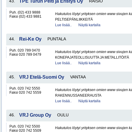
43.
TPE Turun Pelti ja Eristys Oy
RAISIO
Puh. (02) 433 9888
Hakutulos löytyi yrityksen omien www-sivujen ka
Faksi (02) 433 9881
PELTISEPÄNLIIKKEITÄ
Lue lisää..
Näytä kartalla
44.
Rei-Ke Oy
PUNTALA
Puh. 020 789 0470
Hakutulos löytyi yrityksen omien www-sivujen ka
Faksi 020 789 0479
KONEPAJATEOLLISUUTTA JA METALLITÖITÄ
Lue lisää..
Näytä kartalla
45.
VRJ Etelä-Suomi Oy
VANTAA
Puh. 020 742 5550
Hakutulos löytyi yrityksen omien www-sivujen ka
Faksi 020 742 5559
RAKENNUSSANEERAUSTA
Lue lisää..
Näytä kartalla
46.
VRJ Group Oy
OULU
Puh. 020 742 5500
Hakutulos löytyi yrityksen omien www-sivujen ka
Faksi 020 742 5509