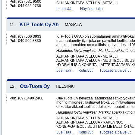
Puh. (02) 531 9500
ALIHANKINTAPALVELUJA - METALLI
Puh. 044 055 9736
Lue lisää..
Näytä kartalla
11.
KTP-Tools Oy Ab
MASALA
Puh. (09) 566 3933
KTP-Tools Oy Ab on suomalainen ammattityökal
Puh. 040 505 8835
maahantuontiyritys, joka on palvellut teollisuud
autokorjaamoiden ammattilaisia jo vuodesta 1987. 
Hakutulos löytyi yrityksen Markkinapaikka-ilmoi
ALIHANKINTAPALVELUJA - METALLI
ALIHANKINTAPALVELUJA - MUU TEOLLISUUS
HYDRAULISIA KONEITA, LAITTEITA JA TARVIKK
Lue lisää..
Kotisivut
Tuotteet ja palvelut
12.
Ota-Tuote Oy
HELSINKI
Puh. (09) 5499 2400
Ota-Tuote Oy toimittaa laadukkaat sähkötyökalut,
monitoimikoneet, lastuavat työkalut, mittaväline
erikoistarvikkeet teollisuudelle, konepajoille, met
Hakutulos löytyi yrityksen Markkinapaikka-ilmoi
ALIHANKINTAPALVELUJA - METALLI
ALIHANKINTAPALVELUJA - RAKENNUS
KONEPAJATEOLLISUUTTA JA METALLITÖITÄ..
Lue lisää..
Kotisivut
Tuotteet ja palvelut