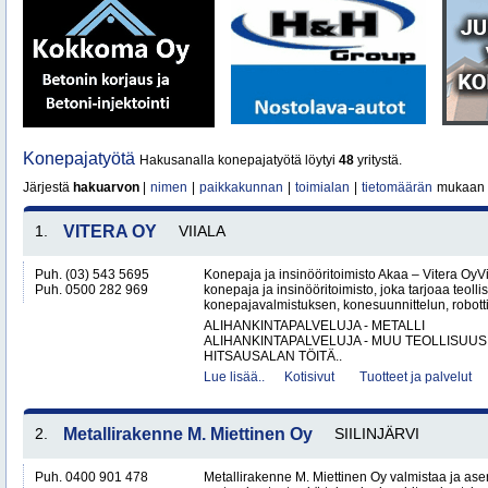
Konepajatyötä
Hakusanalla konepajatyötä löytyi
48
yritystä.
Järjestä
hakuarvon
|
nimen
|
paikkakunnan
|
toimialan
|
tietomäärän
mukaan
1.
VITERA OY
VIIALA
Puh. (03) 543 5695
Konepaja ja insinööritoimisto Akaa – Vitera OyV
Puh. 0500 282 969
konepaja ja insinööritoimisto, joka tarjoaa teolli
konepajavalmistuksen, konesuunnittelun, robotti
ALIHANKINTAPALVELUJA - METALLI
ALIHANKINTAPALVELUJA - MUU TEOLLISUUS
HITSAUSALAN TÖITÄ..
Lue lisää..
Kotisivut
Tuotteet ja palvelut
2.
Metallirakenne M. Miettinen Oy
SIILINJÄRVI
Puh. 0400 901 478
Metallirakenne M. Miettinen Oy valmistaa ja ase