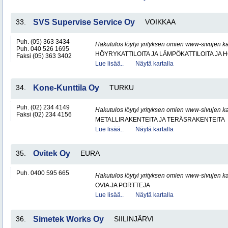
33.
SVS Supervise Service Oy
VOIKKAA
Puh. (05) 363 3434
Hakutulos löytyi yrityksen omien www-sivujen ka
Puh. 040 526 1695
HÖYRYKATTILOITA JA LÄMPÖKATTILOITA JA
Faksi (05) 363 3402
Lue lisää..
Näytä kartalla
34.
Kone-Kunttila Oy
TURKU
Puh. (02) 234 4149
Hakutulos löytyi yrityksen omien www-sivujen ka
Faksi (02) 234 4156
METALLIRAKENTEITA JA TERÄSRAKENTEITA
Lue lisää..
Näytä kartalla
35.
Ovitek Oy
EURA
Puh. 0400 595 665
Hakutulos löytyi yrityksen omien www-sivujen ka
OVIA JA PORTTEJA
Lue lisää..
Näytä kartalla
36.
Simetek Works Oy
SIILINJÄRVI