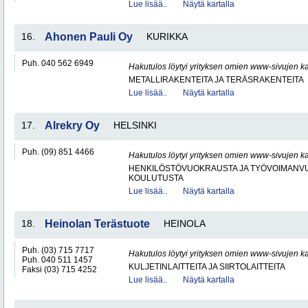
Lue lisää..
Näytä kartalla
16.
Ahonen Pauli Oy
KURIKKA
Puh. 040 562 6949
Hakutulos löytyi yrityksen omien www-sivujen ka
METALLIRAKENTEITA JA TERÄSRAKENTEITA
Lue lisää..
Näytä kartalla
17.
Alrekry Oy
HELSINKI
Puh. (09) 851 4466
Hakutulos löytyi yrityksen omien www-sivujen ka
HENKILÖSTÖVUOKRAUSTA JA TYÖVOIMANV
KOULUTUSTA
Lue lisää..
Näytä kartalla
18.
Heinolan Terästuote
HEINOLA
Puh. (03) 715 7717
Hakutulos löytyi yrityksen omien www-sivujen ka
Puh. 040 511 1457
KULJETINLAITTEITA JA SIIRTOLAITTEITA
Faksi (03) 715 4252
Lue lisää..
Näytä kartalla