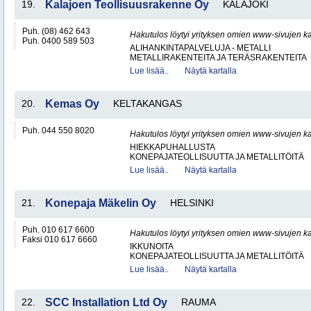
19.
Kalajoen Teollisuusrakenne Oy
KALAJOKI
Puh. (08) 462 643
Hakutulos löytyi yrityksen omien www-sivujen ka
Puh. 0400 589 503
ALIHANKINTAPALVELUJA - METALLI
METALLIRAKENTEITA JA TERÄSRAKENTEITA
Lue lisää..
Näytä kartalla
20.
Kemas Oy
KELTAKANGAS
Puh. 044 550 8020
Hakutulos löytyi yrityksen omien www-sivujen ka
HIEKKAPUHALLUSTA
KONEPAJATEOLLISUUTTA JA METALLITÖITÄ
Lue lisää..
Näytä kartalla
21.
Konepaja Mäkelin Oy
HELSINKI
Puh. 010 617 6600
Hakutulos löytyi yrityksen omien www-sivujen ka
Faksi 010 617 6660
IKKUNOITA
KONEPAJATEOLLISUUTTA JA METALLITÖITÄ
Lue lisää..
Näytä kartalla
22.
SCC Installation Ltd Oy
RAUMA