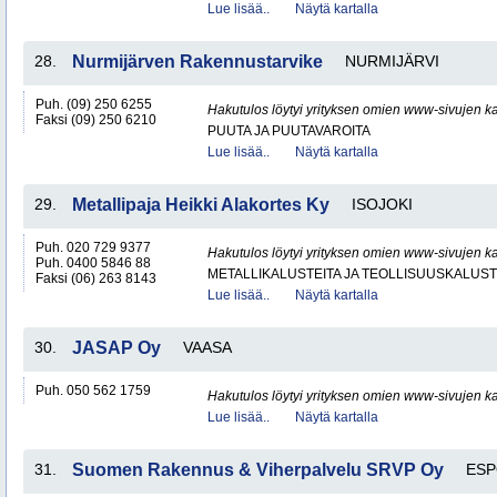
Lue lisää..
Näytä kartalla
28.
Nurmijärven Rakennustarvike
NURMIJÄRVI
Puh. (09) 250 6255
Hakutulos löytyi yrityksen omien www-sivujen ka
Faksi (09) 250 6210
PUUTA JA PUUTAVAROITA
Lue lisää..
Näytä kartalla
29.
Metallipaja Heikki Alakortes Ky
ISOJOKI
Puh. 020 729 9377
Hakutulos löytyi yrityksen omien www-sivujen ka
Puh. 0400 5846 88
METALLIKALUSTEITA JA TEOLLISUUSKALUST
Faksi (06) 263 8143
Lue lisää..
Näytä kartalla
30.
JASAP Oy
VAASA
Puh. 050 562 1759
Hakutulos löytyi yrityksen omien www-sivujen ka
Lue lisää..
Näytä kartalla
31.
Suomen Rakennus & Viherpalvelu SRVP Oy
ES