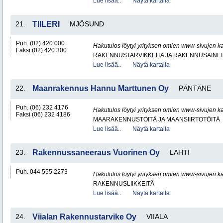
Lue lisää..
Näytä kartalla
21.
TIILERI
MJÖSUND
Puh. (02) 420 000
Hakutulos löytyi yrityksen omien www-sivujen ka
Faksi (02) 420 300
RAKENNUSTARVIKKEITA JA RAKENNUSAINEI
Lue lisää..
Näytä kartalla
22.
Maanrakennus Hannu Marttunen Oy
PÄNTÄNE
Puh. (06) 232 4176
Hakutulos löytyi yrityksen omien www-sivujen ka
Faksi (06) 232 4186
MAARAKENNUSTÖITÄ JA MAANSIIRTOTÖITÄ
Lue lisää..
Näytä kartalla
23.
Rakennussaneeraus Vuorinen Oy
LAHTI
Puh. 044 555 2273
Hakutulos löytyi yrityksen omien www-sivujen ka
RAKENNUSLIIKKEITÄ
Lue lisää..
Näytä kartalla
24.
Viialan Rakennustarvike Oy
VIIALA