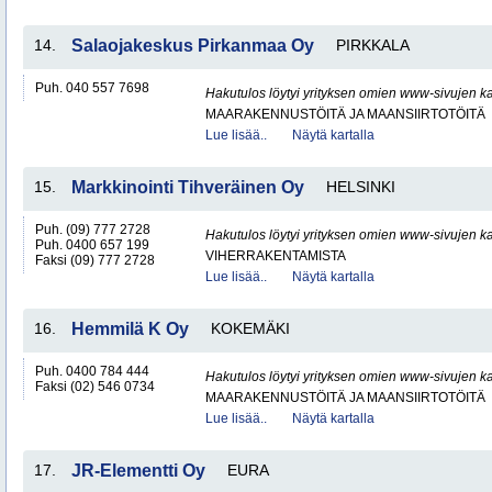
14.
Salaojakeskus Pirkanmaa Oy
PIRKKALA
Puh. 040 557 7698
Hakutulos löytyi yrityksen omien www-sivujen ka
MAARAKENNUSTÖITÄ JA MAANSIIRTOTÖITÄ
Lue lisää..
Näytä kartalla
15.
Markkinointi Tihveräinen Oy
HELSINKI
Puh. (09) 777 2728
Hakutulos löytyi yrityksen omien www-sivujen ka
Puh. 0400 657 199
VIHERRAKENTAMISTA
Faksi (09) 777 2728
Lue lisää..
Näytä kartalla
16.
Hemmilä K Oy
KOKEMÄKI
Puh. 0400 784 444
Hakutulos löytyi yrityksen omien www-sivujen ka
Faksi (02) 546 0734
MAARAKENNUSTÖITÄ JA MAANSIIRTOTÖITÄ
Lue lisää..
Näytä kartalla
17.
JR-Elementti Oy
EURA