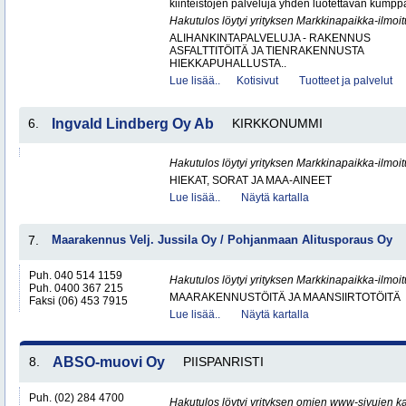
kiinteistöjen palveluja yhden luotettavan kumppa
Hakutulos löytyi yrityksen Markkinapaikka-ilmoi
ALIHANKINTAPALVELUJA - RAKENNUS
ASFALTTITÖITÄ JA TIENRAKENNUSTA
HIEKKAPUHALLUSTA..
Lue lisää..
Kotisivut
Tuotteet ja palvelut
6.
Ingvald Lindberg Oy Ab
KIRKKONUMMI
Hakutulos löytyi yrityksen Markkinapaikka-ilmoi
HIEKAT, SORAT JA MAA-AINEET
Lue lisää..
Näytä kartalla
7.
Maarakennus Velj. Jussila Oy / Pohjanmaan Alitusporaus Oy
Puh. 040 514 1159
Hakutulos löytyi yrityksen Markkinapaikka-ilmoi
Puh. 0400 367 215
MAARAKENNUSTÖITÄ JA MAANSIIRTOTÖITÄ
Faksi (06) 453 7915
Lue lisää..
Näytä kartalla
8.
ABSO-muovi Oy
PIISPANRISTI
Puh. (02) 284 4700
Hakutulos löytyi yrityksen omien www-sivujen ka