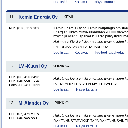
Lue lisää..
Kotisivut
Näytä kartalla
11.
Kemin Energia Oy
KEMI
Puh. (016) 259 303
Kemin Energia Oy on Kemin kaupungin omistam
Energian liiketoiminta-alueeseen kuuluu sähkön
myynti ja asennuspalvelut. Katso päivystysnumero
Hakutulos löytyi yrityksen omien www-sivujen ka
ENERGIAN MYYNTIÄ JA JAKELUA
Lue lisää..
Kotisivut
Tuotteet ja palvelut
12.
LVI-Kuusi Oy
KURIKKA
Puh. (06) 450 2492
Hakutulos löytyi yrityksen omien www-sivujen ka
Puh. 040 558 1564
LVI-TARVIKKEITA JA LVI-MATERIAALEJA
Faksi (06) 450 1099
Lue lisää..
Näytä kartalla
13.
M. Alander Oy
PIIKKIÖ
Puh. (02) 479 5115
Hakutulos löytyi yrityksen omien www-sivujen ka
Puh. 040 545 5601
RAKENNUSTARVIKKEITA JA RAKENNUSAINEI
Lue lisää..
Näytä kartalla