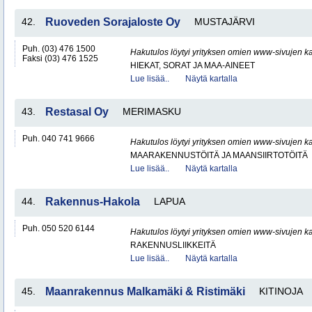
42.
Ruoveden Sorajaloste Oy
MUSTAJÄRVI
Puh. (03) 476 1500
Hakutulos löytyi yrityksen omien www-sivujen ka
Faksi (03) 476 1525
HIEKAT, SORAT JA MAA-AINEET
Lue lisää..
Näytä kartalla
43.
Restasal Oy
MERIMASKU
Puh. 040 741 9666
Hakutulos löytyi yrityksen omien www-sivujen ka
MAARAKENNUSTÖITÄ JA MAANSIIRTOTÖITÄ
Lue lisää..
Näytä kartalla
44.
Rakennus-Hakola
LAPUA
Puh. 050 520 6144
Hakutulos löytyi yrityksen omien www-sivujen ka
RAKENNUSLIIKKEITÄ
Lue lisää..
Näytä kartalla
45.
Maanrakennus Malkamäki & Ristimäki
KITINOJA