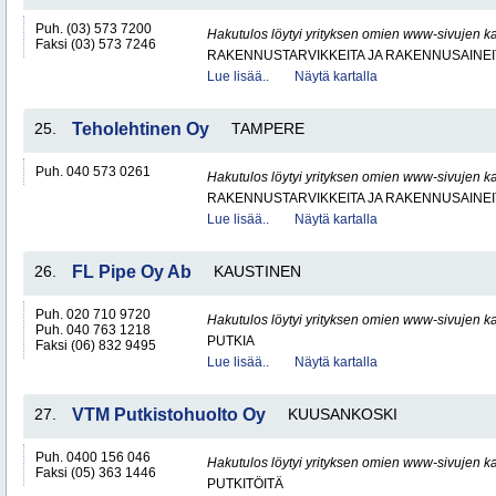
Puh. (03) 573 7200
Hakutulos löytyi yrityksen omien www-sivujen ka
Faksi (03) 573 7246
RAKENNUSTARVIKKEITA JA RAKENNUSAINEI
Lue lisää..
Näytä kartalla
25.
Teholehtinen Oy
TAMPERE
Puh. 040 573 0261
Hakutulos löytyi yrityksen omien www-sivujen ka
RAKENNUSTARVIKKEITA JA RAKENNUSAINEI
Lue lisää..
Näytä kartalla
26.
FL Pipe Oy Ab
KAUSTINEN
Puh. 020 710 9720
Hakutulos löytyi yrityksen omien www-sivujen ka
Puh. 040 763 1218
PUTKIA
Faksi (06) 832 9495
Lue lisää..
Näytä kartalla
27.
VTM Putkistohuolto Oy
KUUSANKOSKI
Puh. 0400 156 046
Hakutulos löytyi yrityksen omien www-sivujen ka
Faksi (05) 363 1446
PUTKITÖITÄ