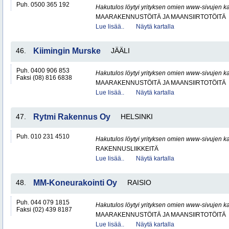
Puh. 0500 365 192
Hakutulos löytyi yrityksen omien www-sivujen ka
MAARAKENNUSTÖITÄ JA MAANSIIRTOTÖITÄ
Lue lisää..
Näytä kartalla
46.
Kiimingin Murske
JÄÄLI
Puh. 0400 906 853
Hakutulos löytyi yrityksen omien www-sivujen ka
Faksi (08) 816 6838
MAARAKENNUSTÖITÄ JA MAANSIIRTOTÖITÄ
Lue lisää..
Näytä kartalla
47.
Rytmi Rakennus Oy
HELSINKI
Puh. 010 231 4510
Hakutulos löytyi yrityksen omien www-sivujen ka
RAKENNUSLIIKKEITÄ
Lue lisää..
Näytä kartalla
48.
MM-Koneurakointi Oy
RAISIO
Puh. 044 079 1815
Hakutulos löytyi yrityksen omien www-sivujen ka
Faksi (02) 439 8187
MAARAKENNUSTÖITÄ JA MAANSIIRTOTÖITÄ
Lue lisää..
Näytä kartalla