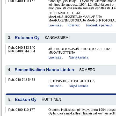
Puh. 0400 110 177
"Moni työ, yksi tekijä – ESAKON" Olemme monialay
toimineet jo vuodesta 1994. Lähtökohtaisesti on
monipuolista osaamista samasta osoitteesta. Lat
HIEKKAPUHALLUSTA
MAALAUSLIIKKEITÄ JA MAALAREITA
MAARAKENNUSTÖITÄ JA MAANSIIRTOTÖITÄ..
Lue lisää..
Kotisivut
Tuotteet ja palvelut
3.
Rotomon Oy
KANGASNIEMI
Puh. 0440 343 340
JÄTEHUOLTOA JA JÄTEHUOLTOLAITTEITA
Puh. 0400 544 084
MUOVITUOTTEITA
Lue lisää..
Näytä kartalla
4.
Sementtivalimo Hannu Linden
SOMERO
Puh. 040 748 5433
BETONIA JA BETONITUOTTEITA
Lue lisää..
Näytä kartalla
5.
Esakon Oy
HUITTINEN
Puh. 0400 110 177
Olemme Huittisissa toimiva vuonna 1994 peruste
Oy tarjoaa asiakkailleen laajan valikoiman teol