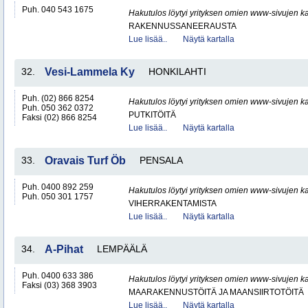
Puh. 040 543 1675
Hakutulos löytyi yrityksen omien www-sivujen ka
RAKENNUSSANEERAUSTA
Lue lisää..
Näytä kartalla
32.
Vesi-Lammela Ky
HONKILAHTI
Puh. (02) 866 8254
Hakutulos löytyi yrityksen omien www-sivujen ka
Puh. 050 362 0372
PUTKITÖITÄ
Faksi (02) 866 8254
Lue lisää..
Näytä kartalla
33.
Oravais Turf Öb
PENSALA
Puh. 0400 892 259
Hakutulos löytyi yrityksen omien www-sivujen ka
Puh. 050 301 1757
VIHERRAKENTAMISTA
Lue lisää..
Näytä kartalla
34.
A-Pihat
LEMPÄÄLÄ
Puh. 0400 633 386
Hakutulos löytyi yrityksen omien www-sivujen ka
Faksi (03) 368 3903
MAARAKENNUSTÖITÄ JA MAANSIIRTOTÖITÄ
Lue lisää..
Näytä kartalla