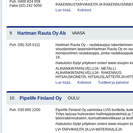
Puh. 0400 824 058
RAKENNUSTARVIKKEITA JA RAKENNUSAINEI
Faksi (02) 242 5050
Lue lisää..
Kotisivut
9.
Hartman Rauta Oy Ab
VAASA
Puh. (06) 326 6111
Hartman Rauta Oy – rautakauppa rakentamisen, 
sisustamisen tarpeisiinHartman Rauta Oy on su
monipuolinen rautakauppa, jonka rautakauppak
18..
Hakutulos löytyi yrityksen omien www-sivujen ka
ALIHANKINTAPALVELUJA - METALLI
ALIHANKINTAPALVELUJA - RAKENNUS
HITSAUSKONEITA, HITSAUSLAITTEITA JA HIT
Lue lisää..
Kotisivut
Tuotteet ja palvelut
10.
Pipelife Finland Oy
OULU
Puh. 030 600 2200
Pipelife Finland Oy valmistaa LVIS-tuotteita, kuten
Yritys tarjoaa hulevesien hallintajärjestelmiä j
talonrakennukseen, kunnallistekniikkaan ja teoll
Hakutulos löytyi yrityksen omien www-sivujen ka
LVI-TARVIKKEITA JA LVI-MATERIAALEJA