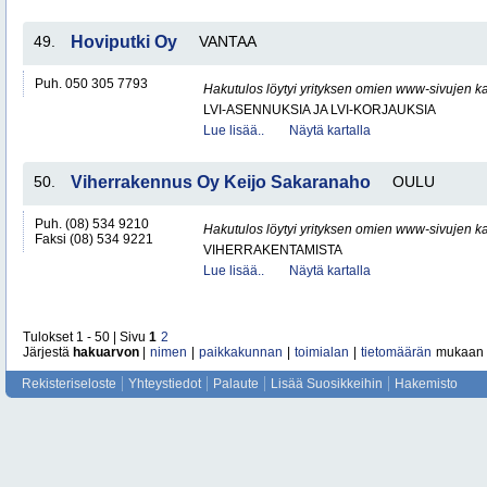
49.
Hoviputki Oy
VANTAA
Puh. 050 305 7793
Hakutulos löytyi yrityksen omien www-sivujen ka
LVI-ASENNUKSIA JA LVI-KORJAUKSIA
Lue lisää..
Näytä kartalla
50.
Viherrakennus Oy Keijo Sakaranaho
OULU
Puh. (08) 534 9210
Hakutulos löytyi yrityksen omien www-sivujen ka
Faksi (08) 534 9221
VIHERRAKENTAMISTA
Lue lisää..
Näytä kartalla
Tulokset 1 - 50 | Sivu
1
2
Järjestä
hakuarvon
|
nimen
|
paikkakunnan
|
toimialan
|
tietomäärän
mukaan
Rekisteriseloste
Yhteystiedot
Palaute
Lisää Suosikkeihin
Hakemisto