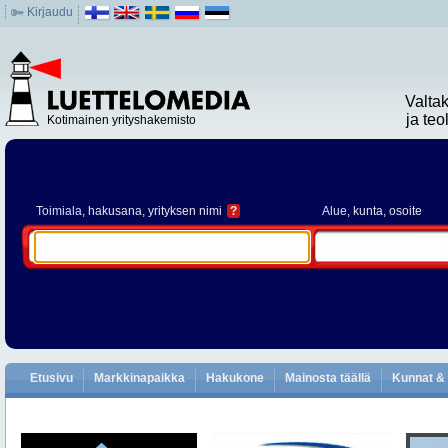
Kirjaudu
Valta
ja te
Kotimainen yrityshakemisto
Toimiala
, hakusana, yrityksen nimi
?
Alue
, kunta, osoite
Etusivu
Markkinapaikka
Hakukone
Mainosta täällä
Kunnat & 