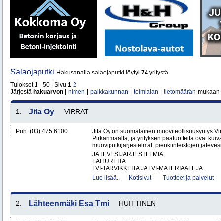
Salaojaputki
Hakusanalla salaojaputki löytyi
74
yritystä.
Tulokset 1 - 50 | Sivu
1
2
Järjestä
hakuarvon
|
nimen
|
paikkakunnan
|
toimialan
|
tietomäärän
mukaan
1.
Jita Oy
VIRRAT
Puh. (03) 475 6100
Jita Oy on suomalainen muoviteollisuusyritys Virr
Pirkanmaalta, ja yrityksen päätuotteita ovat kuiv
muoviputkijärjestelmät, pienkiinteistöjen jätevesi
JÄTEVESIJÄRJESTELMIÄ
LAITUREITA
LVI-TARVIKKEITA JA LVI-MATERIAALEJA..
Lue lisää..
Kotisivut
Tuotteet ja palvelut
2.
Lähteenmäki Esa Tmi
HUITTINEN