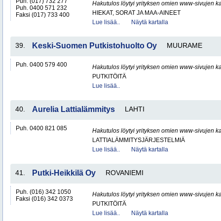
Puh. (017) 732 277
Hakutulos löytyi yrityksen omien www-sivujen ka
Puh. 0400 571 232
HIEKAT, SORAT JA MAA-AINEET
Faksi (017) 733 400
Lue lisää..
Näytä kartalla
39.
Keski-Suomen Putkistohuolto Oy
MUURAME
Puh. 0400 579 400
Hakutulos löytyi yrityksen omien www-sivujen ka
PUTKITÖITÄ
Lue lisää..
40.
Aurelia Lattialämmitys
LAHTI
Puh. 0400 821 085
Hakutulos löytyi yrityksen omien www-sivujen ka
LATTIALÄMMITYSJÄRJESTELMIÄ
Lue lisää..
Näytä kartalla
41.
Putki-Heikkilä Oy
ROVANIEMI
Puh. (016) 342 1050
Hakutulos löytyi yrityksen omien www-sivujen ka
Faksi (016) 342 0373
PUTKITÖITÄ
Lue lisää..
Näytä kartalla