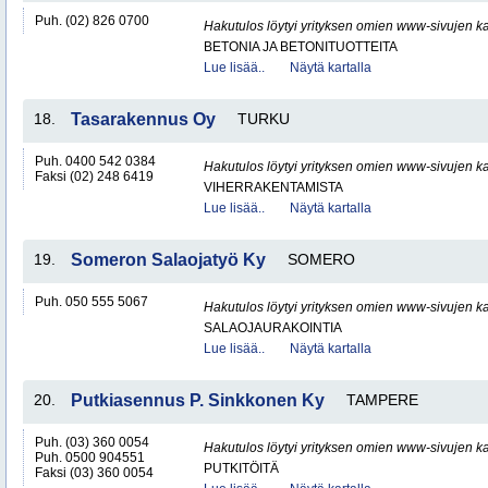
Puh. (02) 826 0700
Hakutulos löytyi yrityksen omien www-sivujen ka
BETONIA JA BETONITUOTTEITA
Lue lisää..
Näytä kartalla
18.
Tasarakennus Oy
TURKU
Puh. 0400 542 0384
Hakutulos löytyi yrityksen omien www-sivujen ka
Faksi (02) 248 6419
VIHERRAKENTAMISTA
Lue lisää..
Näytä kartalla
19.
Someron Salaojatyö Ky
SOMERO
Puh. 050 555 5067
Hakutulos löytyi yrityksen omien www-sivujen ka
SALAOJAURAKOINTIA
Lue lisää..
Näytä kartalla
20.
Putkiasennus P. Sinkkonen Ky
TAMPERE
Puh. (03) 360 0054
Hakutulos löytyi yrityksen omien www-sivujen ka
Puh. 0500 904551
PUTKITÖITÄ
Faksi (03) 360 0054