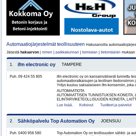
Automaatiojärjestelmät teollisuuteen
Hakusanoilla automaatiojärjest
Järjestä
hakuarvon
|
nimen
|
paikkakunnan
|
toimialan
|
tietomäärän
mukaan
1.
ifm electronic oy
TAMPERE
Puh. 09 424 55 805
ifm electronic oy on kansainvälisesti tunnettu te
automaatioratkaisujen ja teollisen tiedonsiirron 
Yritys kuuluu saksalaiseen ifm-konserniin, joka o
AUTOMAATIOTA
AUTOMAATTISEN TUNNISTUKSEN KONEITA, LA
ELINTARVIKETEOLLISUUDEN KONEITA, LAITTE
Lue lisää..
Kotisivut
Tuotteet ja palvelut
2.
Sähköpalvelu Top Automation Oy
JOENSUU
Puh. 0400 958 580
Top Automation Oy on teollisuuden sähkö- ja au