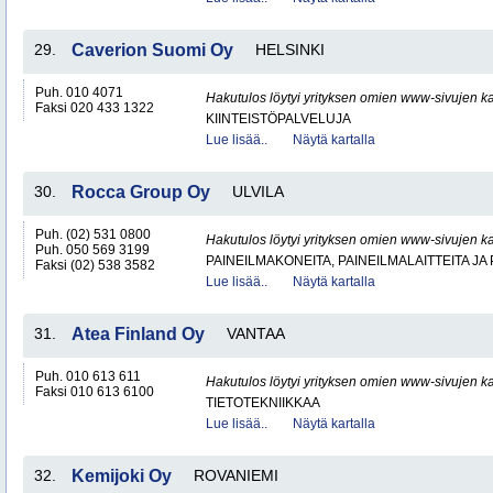
29.
Caverion Suomi Oy
HELSINKI
Puh. 010 4071
Hakutulos löytyi yrityksen omien www-sivujen ka
Faksi 020 433 1322
KIINTEISTÖPALVELUJA
Lue lisää..
Näytä kartalla
30.
Rocca Group Oy
ULVILA
Puh. (02) 531 0800
Hakutulos löytyi yrityksen omien www-sivujen ka
Puh. 050 569 3199
PAINEILMAKONEITA, PAINEILMALAITTEITA JA
Faksi (02) 538 3582
Lue lisää..
Näytä kartalla
31.
Atea Finland Oy
VANTAA
Puh. 010 613 611
Hakutulos löytyi yrityksen omien www-sivujen ka
Faksi 010 613 6100
TIETOTEKNIIKKAA
Lue lisää..
Näytä kartalla
32.
Kemijoki Oy
ROVANIEMI