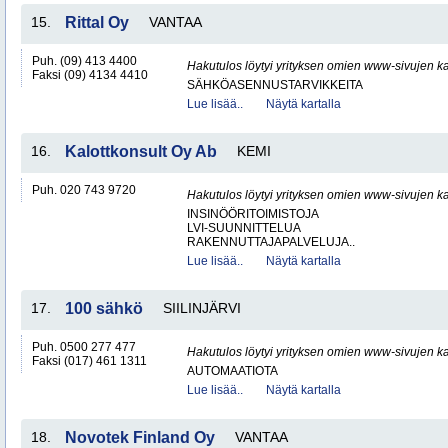
15.
Rittal Oy
VANTAA
Puh. (09) 413 4400
Hakutulos löytyi yrityksen omien www-sivujen ka
Faksi (09) 4134 4410
SÄHKÖASENNUSTARVIKKEITA
Lue lisää..
Näytä kartalla
16.
Kalottkonsult Oy Ab
KEMI
Puh. 020 743 9720
Hakutulos löytyi yrityksen omien www-sivujen ka
INSINÖÖRITOIMISTOJA
LVI-SUUNNITTELUA
RAKENNUTTAJAPALVELUJA..
Lue lisää..
Näytä kartalla
17.
100 sähkö
SIILINJÄRVI
Puh. 0500 277 477
Hakutulos löytyi yrityksen omien www-sivujen ka
Faksi (017) 461 1311
AUTOMAATIOTA
Lue lisää..
Näytä kartalla
18.
Novotek Finland Oy
VANTAA