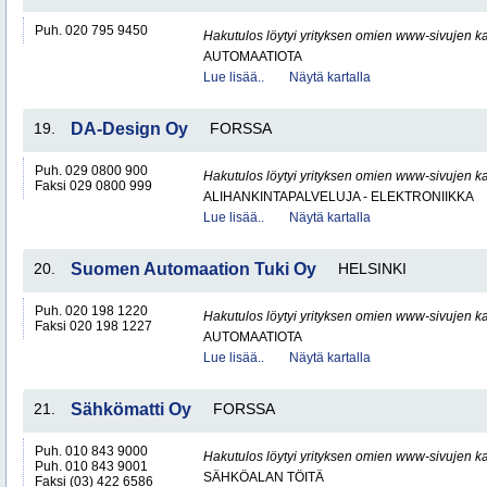
Puh. 020 795 9450
Hakutulos löytyi yrityksen omien www-sivujen ka
AUTOMAATIOTA
Lue lisää..
Näytä kartalla
19.
DA-Design Oy
FORSSA
Puh. 029 0800 900
Hakutulos löytyi yrityksen omien www-sivujen ka
Faksi 029 0800 999
ALIHANKINTAPALVELUJA - ELEKTRONIIKKA
Lue lisää..
Näytä kartalla
20.
Suomen Automaation Tuki Oy
HELSINKI
Puh. 020 198 1220
Hakutulos löytyi yrityksen omien www-sivujen ka
Faksi 020 198 1227
AUTOMAATIOTA
Lue lisää..
Näytä kartalla
21.
Sähkömatti Oy
FORSSA
Puh. 010 843 9000
Hakutulos löytyi yrityksen omien www-sivujen ka
Puh. 010 843 9001
SÄHKÖALAN TÖITÄ
Faksi (03) 422 6586