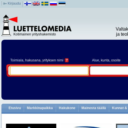
Kirjaudu
Valta
ja te
Kotimainen yrityshakemisto
Toimiala
, hakusana, yrityksen nimi
?
Alue
, kunta, osoite
Etusivu
Markkinapaikka
Hakukone
Mainosta täällä
Kunnat & 