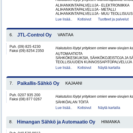
ALIHANKINTAPALVELUJA - ELEKTRONIIKKA
ALIHANKINTAPALVELUJA - METALLI
ALIHANKINTAPALVELUJA - MUU TEOLLISUUS.
Lue lisää..
Kotisivut
Tuotteet ja palvelut
6.
JTL-Control Oy
VANTAA
Puh. (09) 825 4230
Hakutulos löytyi yrityksen omien www-sivujen ka
Faksi (09) 8254 2350
AUTOMAATIOTA
SÄHKÖKESKUKSIA, SÄHKÖKOJEISTOJA JA S
TEOLLISUUDEN KUNNOSSAPITOPALVELUJA
Lue lisää..
Kotisivut
Näytä kartalla
7.
Paikallis-Sähkö Oy
KAJAANI
Puh. 0207 935 200
Hakutulos löytyi yrityksen omien www-sivujen ka
Faksi (08) 877 0267
SÄHKÖALAN TÖITÄ
Lue lisää..
Kotisivut
Näytä kartalla
8.
Himangan Sähkö ja Automaatio Oy
HIMANKA