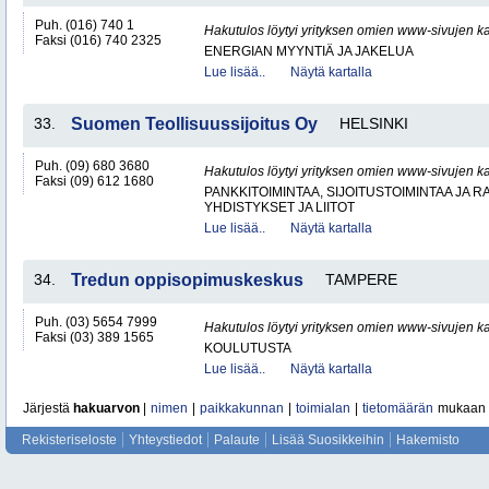
Puh. (016) 740 1
Hakutulos löytyi yrityksen omien www-sivujen ka
Faksi (016) 740 2325
ENERGIAN MYYNTIÄ JA JAKELUA
Lue lisää..
Näytä kartalla
33.
Suomen Teollisuussijoitus Oy
HELSINKI
Puh. (09) 680 3680
Hakutulos löytyi yrityksen omien www-sivujen ka
Faksi (09) 612 1680
PANKKITOIMINTAA, SIJOITUSTOIMINTAA JA 
YHDISTYKSET JA LIITOT
Lue lisää..
Näytä kartalla
34.
Tredun oppisopimuskeskus
TAMPERE
Puh. (03) 5654 7999
Hakutulos löytyi yrityksen omien www-sivujen ka
Faksi (03) 389 1565
KOULUTUSTA
Lue lisää..
Näytä kartalla
Järjestä
hakuarvon
|
nimen
|
paikkakunnan
|
toimialan
|
tietomäärän
mukaan
Rekisteriseloste
Yhteystiedot
Palaute
Lisää Suosikkeihin
Hakemisto