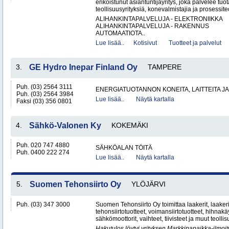
erikoistunut asiantuntijayritys, joka palvelee tuot
teollisuusyrityksiä, konevalmistajia ja prosessite
ALIHANKINTAPALVELUJA - ELEKTRONIIKKA
ALIHANKINTAPALVELUJA - RAKENNUS
AUTOMAATIOTA..
Lue lisää..
Kotisivut
Tuotteet ja palvelut
3.
GE Hydro Inepar Finland Oy
TAMPERE
Puh. (03) 2564 3111
ENERGIATUOTANNON KONEITA, LAITTEITA JA
Puh. (03) 2564 3984
Lue lisää..
Näytä kartalla
Faksi (03) 356 0801
4.
Sähkö-Valonen Ky
KOKEMÄKI
Puh. 020 747 4880
SÄHKÖALAN TÖITÄ
Puh. 0400 222 274
Lue lisää..
Näytä kartalla
5.
Suomen Tehonsiirto Oy
YLÖJÄRVI
Puh. (03) 347 3000
Suomen Tehonsiirto Oy toimittaa laakerit, laakeri
tehonsiirtotuotteet, voimansiirtotuotteet, hihnakäy
sähkömoottorit, vaihteet, tiivisteet ja muut teollis
Hakutulos löytyi yrityksen Markkinapaikka-ilmoi