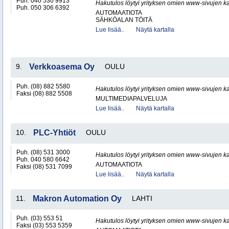
Puh. 040 530 9913
Hakutulos löytyi yrityksen omien www-sivujen ka
Puh. 050 306 6392
AUTOMAATIOTA
SÄHKÖALAN TÖITÄ
Lue lisää..
Näytä kartalla
9.
Verkkoasema Oy
OULU
Puh. (08) 882 5580
Hakutulos löytyi yrityksen omien www-sivujen ka
Faksi (08) 882 5508
MULTIMEDIAPALVELUJA
Lue lisää..
Näytä kartalla
10.
PLC-Yhtiöt
OULU
Puh. (08) 531 3000
Hakutulos löytyi yrityksen omien www-sivujen ka
Puh. 040 580 6642
AUTOMAATIOTA
Faksi (08) 531 7099
Lue lisää..
Näytä kartalla
11.
Makron Automation Oy
LAHTI
Puh. (03) 553 51
Hakutulos löytyi yrityksen omien www-sivujen ka
Faksi (03) 553 5359