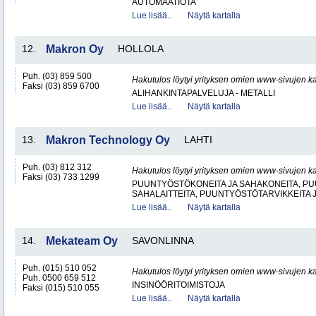
AUTOMAATIOTA
Lue lisää..
Näytä kartalla
12.
Makron Oy
HOLLOLA
Puh. (03) 859 500
Hakutulos löytyi yrityksen omien www-sivujen ka
Faksi (03) 859 6700
ALIHANKINTAPALVELUJA - METALLI
Lue lisää..
Näytä kartalla
13.
Makron Technology Oy
LAHTI
Puh. (03) 812 312
Hakutulos löytyi yrityksen omien www-sivujen ka
Faksi (03) 733 1299
PUUNTYÖSTÖKONEITA JA SAHAKONEITA, PU
SAHALAITTEITA, PUUNTYÖSTÖTARVIKKEITA 
Lue lisää..
Näytä kartalla
14.
Mekateam Oy
SAVONLINNA
Puh. (015) 510 052
Hakutulos löytyi yrityksen omien www-sivujen ka
Puh. 0500 659 512
INSINÖÖRITOIMISTOJA
Faksi (015) 510 055
Lue lisää..
Näytä kartalla