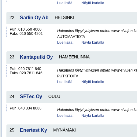
Lue lisää..
Näytä kartalla
22.
Sarlin Oy Ab
HELSINKI
Puh. 010 550 4000
Hakutulos löytyi yrityksen omien www-sivujen ka
Faksi 010 550 4201
AUTOMAATIOTA
Lue lisää..
Näytä kartalla
23.
Kantaputki Oy
HÄMEENLINNA
Puh. 020 7811 840
Hakutulos löytyi yrityksen omien www-sivujen ka
Faksi 020 7811 846
PUTKITÖITÄ
Lue lisää..
Näytä kartalla
24.
SFTec Oy
OULU
Puh. 040 834 8088
Hakutulos löytyi yrityksen omien www-sivujen ka
Lue lisää..
Näytä kartalla
25.
Enertest Ky
MYNÄMÄKI