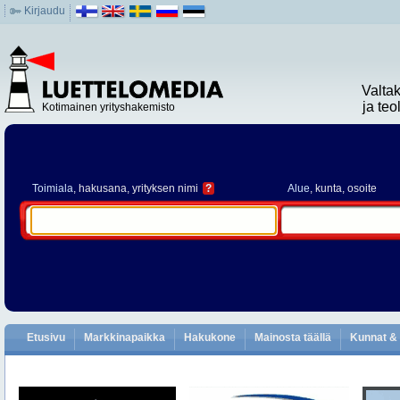
Kirjaudu
Valta
ja te
Kotimainen yrityshakemisto
Toimiala
, hakusana, yrityksen nimi
?
Alue
, kunta, osoite
Etusivu
Markkinapaikka
Hakukone
Mainosta täällä
Kunnat & 