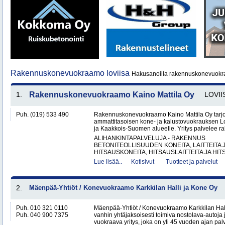
Rakennuskonevuokraamo loviisa
Hakusanoilla rakennuskonevuokra
1.
Rakennuskonevuokraamo Kaino Mattila Oy
LOVII
Puh. (019) 533 490
Rakennuskonevuokraamo Kaino Mattila Oy tarjo
ammattitasoisen kone- ja kalustovuokrauksen 
ja Kaakkois-Suomen alueelle. Yritys palvelee rake
ALIHANKINTAPALVELUJA - RAKENNUS
BETONITEOLLISUUDEN KONEITA, LAITTEITA J
HITSAUSKONEITA, HITSAUSLAITTEITA JA HIT
Lue lisää..
Kotisivut
Tuotteet ja palvelut
2.
Mäenpää-Yhtiöt / Konevuokraamo Karkkilan Halli ja Kone Oy
Puh. 010 321 0110
Mäenpää-Yhtiöt / Konevuokraamo Karkkilan Hal
Puh. 040 900 7375
vanhin yhtäjaksoisesti toimiva nostolava-autoja 
vuokraava yritys, joka on yli 45 vuoden ajan palv