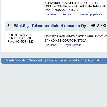
ALIHANKINTAPALVELUJA - RAKENNUS
NOSTOKONEITA, NOSTOLAITTEITA JA NOST
RAKENNUSKALUSTOJA..
Lue lisää..
Kotisivut
Tuotteet ja palvelut
3.
Sähkö- ja Telesuunnittelu Himmanen Oy
HELSINKI
Puh. (09) 507 2411
Hakutulos löytyi yrityksen omien www-sivujen ka
Puh. 0500 421 309
SÄHKÖINSINÖÖRITOIMISTOJA
Faksi (09) 507 4320
Lue lisää..
Näytä kartalla
Rekisteriseloste
Yhteystiedot
Palaute
Lisää Suosikkeihin
Hakemisto