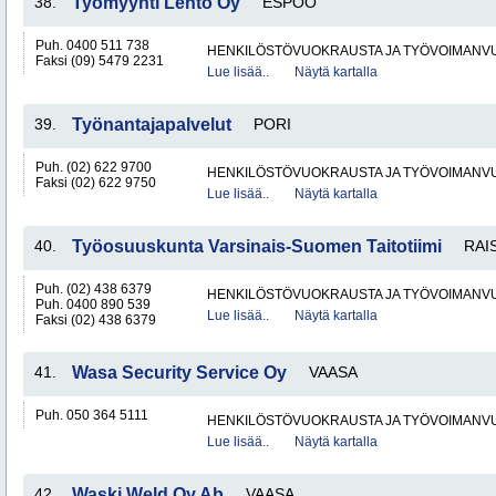
38.
Työmyynti Lehto Oy
ESPOO
Puh. 0400 511 738
HENKILÖSTÖVUOKRAUSTA JA TYÖVOIMANV
Faksi (09) 5479 2231
Lue lisää..
Näytä kartalla
39.
Työnantajapalvelut
PORI
Puh. (02) 622 9700
HENKILÖSTÖVUOKRAUSTA JA TYÖVOIMANV
Faksi (02) 622 9750
Lue lisää..
Näytä kartalla
40.
Työosuuskunta Varsinais-Suomen Taitotiimi
RAI
Puh. (02) 438 6379
HENKILÖSTÖVUOKRAUSTA JA TYÖVOIMANV
Puh. 0400 890 539
Lue lisää..
Näytä kartalla
Faksi (02) 438 6379
41.
Wasa Security Service Oy
VAASA
Puh. 050 364 5111
HENKILÖSTÖVUOKRAUSTA JA TYÖVOIMANV
Lue lisää..
Näytä kartalla
42.
Waski Weld Oy Ab
VAASA