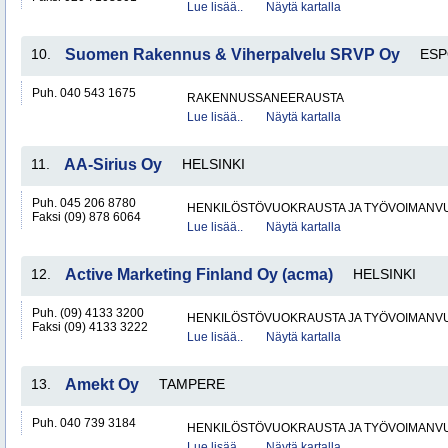
Lue lisää..
Näytä kartalla
10.
Suomen Rakennus & Viherpalvelu SRVP Oy
ES
Puh. 040 543 1675
RAKENNUSSANEERAUSTA
Lue lisää..
Näytä kartalla
11.
AA-Sirius Oy
HELSINKI
Puh. 045 206 8780
HENKILÖSTÖVUOKRAUSTA JA TYÖVOIMANV
Faksi (09) 878 6064
Lue lisää..
Näytä kartalla
12.
Active Marketing Finland Oy (acma)
HELSINKI
Puh. (09) 4133 3200
HENKILÖSTÖVUOKRAUSTA JA TYÖVOIMANV
Faksi (09) 4133 3222
Lue lisää..
Näytä kartalla
13.
Amekt Oy
TAMPERE
Puh. 040 739 3184
HENKILÖSTÖVUOKRAUSTA JA TYÖVOIMANV
Lue lisää..
Näytä kartalla