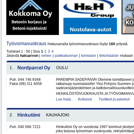
Työvoimavuokraus
Hakusanalla työvoimavuokraus löytyi
160
yritystä.
Tulokset 1 - 50 | Sivu
1
2
3
4
Järjestä
hakuarvon
|
nimen
|
paikkakunnan
|
toimialan
|
tietomäärän
mukaan
1.
Nordparcel Oy
OULU
Puh. 044 746 9348
PAREMPIA SADEPÄIVIÄ! Olemme toimittaneet yli
Faksi (08) 311 4058
ratkaisuja suomalaisille! Yksi Pohjois-Suomen j
sadevesijärjestelmien ja kattoturvallisuustuotteide
HENKILÖSTÖVUOKRAUSTA JA TYÖVOIMANV
Lue lisää..
Kotisivut
Tuotteet ja palvelut
2.
Hinkutiimi
KAUHAJOKI
Puh. 040 566 7221
Hinkutiimi Oy on vuodesta 1997 toiminut yksityin
joka tarjoaa työvoiman vuokrausta, rekrytointipa