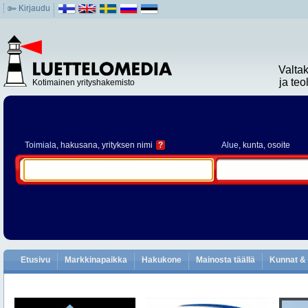
Kirjaudu
Valta
ja te
Kotimainen yrityshakemisto
Toimiala
, hakusana, yrityksen nimi
?
Alue
, kunta, osoite
Etusivu
Markkinapaikka
Hakukone
Mainosta täällä
Kunnat & 