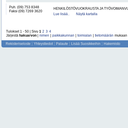
Puh. (09) 753 8348
HENKILÖSTÖVUOKRAUSTA JA TYÖVOIMANV
Faksi (09) 7269 3620
Lue lisää..
Näytä kartalla
Tulokset 1 - 50 | Sivu
1
2
3
4
Järjestä
hakuarvon
|
nimen
|
paikkakunnan
|
toimialan
|
tietomäärän
mukaan
Rekisteriseloste
Yhteystiedot
Palaute
Lisää Suosikkeihin
Hakemisto