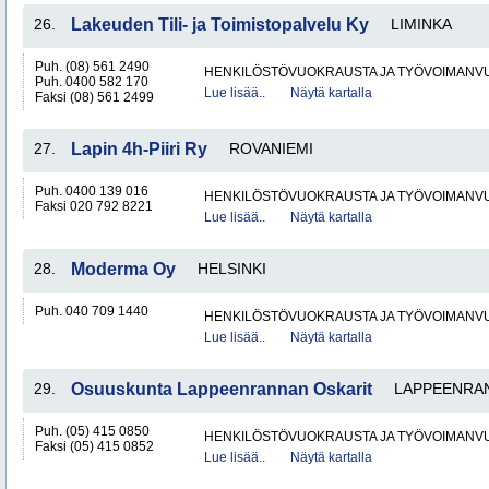
26.
Lakeuden Tili- ja Toimistopalvelu Ky
LIMINKA
Puh. (08) 561 2490
HENKILÖSTÖVUOKRAUSTA JA TYÖVOIMANV
Puh. 0400 582 170
Lue lisää..
Näytä kartalla
Faksi (08) 561 2499
27.
Lapin 4h-Piiri Ry
ROVANIEMI
Puh. 0400 139 016
HENKILÖSTÖVUOKRAUSTA JA TYÖVOIMANV
Faksi 020 792 8221
Lue lisää..
Näytä kartalla
28.
Moderma Oy
HELSINKI
Puh. 040 709 1440
HENKILÖSTÖVUOKRAUSTA JA TYÖVOIMANV
Lue lisää..
Näytä kartalla
29.
Osuuskunta Lappeenrannan Oskarit
LAPPEENRA
Puh. (05) 415 0850
HENKILÖSTÖVUOKRAUSTA JA TYÖVOIMANV
Faksi (05) 415 0852
Lue lisää..
Näytä kartalla