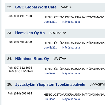
22.
GWC Global Work Care
VAASA
Puh. 050 490 7520
HENKILÖSTÖVUOKRAUSTA JA TYÖVOIMANV
Lue lisää..
Näytä kartalla
23.
Hemviken Oy Ab
BROMARV
Puh. 040 596 3099
HENKILÖSTÖVUOKRAUSTA JA TYÖVOIMANV
Lue lisää..
Näytä kartalla
24.
Hänninen Bros. Oy
VANTAA
Puh. (09) 612 3675
HENKILÖSTÖVUOKRAUSTA JA TYÖVOIMANV
Faksi (09) 612 3675
Lue lisää..
Näytä kartalla
25.
Jyväskylän Yliopiston Työelämäpalvelu
JYVÄSKY
Puh. (014) 601 084
HENKILÖSTÖVUOKRAUSTA JA TYÖVOIMANV
Lue lisää..
Näytä kartalla