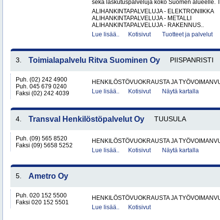
sekä laskutuspalveluja koko Suomen alueelle. To
ALIHANKINTAPALVELUJA - ELEKTRONIIKKA
ALIHANKINTAPALVELUJA - METALLI
ALIHANKINTAPALVELUJA - RAKENNUS..
Lue lisää..
Kotisivut
Tuotteet ja palvelut
3.
Toimialapalvelu Ritva Suominen Oy
PIISPANRISTI
Puh. (02) 242 4900
HENKILÖSTÖVUOKRAUSTA JA TYÖVOIMANV
Puh. 045 679 0240
Lue lisää..
Kotisivut
Näytä kartalla
Faksi (02) 242 4039
4.
Transval Henkilöstöpalvelut Oy
TUUSULA
Puh. (09) 565 8520
HENKILÖSTÖVUOKRAUSTA JA TYÖVOIMANV
Faksi (09) 5658 5252
Lue lisää..
Kotisivut
Näytä kartalla
5.
Ametro Oy
Puh. 020 152 5500
HENKILÖSTÖVUOKRAUSTA JA TYÖVOIMANV
Faksi 020 152 5501
Lue lisää..
Kotisivut