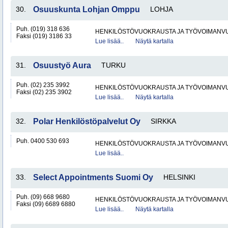
30.
Osuuskunta Lohjan Omppu
LOHJA
Puh. (019) 318 636
HENKILÖSTÖVUOKRAUSTA JA TYÖVOIMANV
Faksi (019) 3186 33
Lue lisää..
Näytä kartalla
31.
Osuustyö Aura
TURKU
Puh. (02) 235 3992
HENKILÖSTÖVUOKRAUSTA JA TYÖVOIMANV
Faksi (02) 235 3902
Lue lisää..
Näytä kartalla
32.
Polar Henkilöstöpalvelut Oy
SIRKKA
Puh. 0400 530 693
HENKILÖSTÖVUOKRAUSTA JA TYÖVOIMANV
Lue lisää..
33.
Select Appointments Suomi Oy
HELSINKI
Puh. (09) 668 9680
HENKILÖSTÖVUOKRAUSTA JA TYÖVOIMANV
Faksi (09) 6689 6880
Lue lisää..
Näytä kartalla