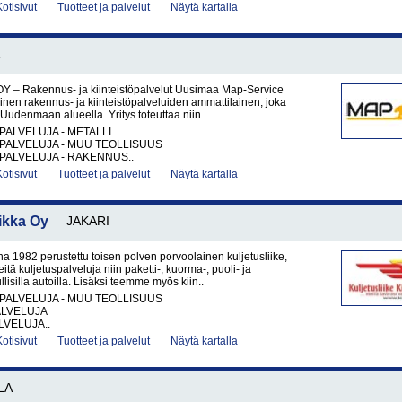
Kotisivut
Tuotteet ja palvelut
Näytä kartalla
Y – Rakennus- ja kiinteistöpalvelut Uusimaa Map-Service
nen rakennus- ja kiinteistöpalveluiden ammattilainen, joka
Uudenmaan alueella. Yritys toteuttaa niin ..
PALVELUJA - METALLI
PALVELUJA - MUU TEOLLISUUS
PALVELUJA - RAKENNUS..
Kotisivut
Tuotteet ja palvelut
Näytä kartalla
ikka Oy
JAKARI
1982 perustettu toisen polven porvoolainen kuljetusliike,
eitä kuljetuspalveluja niin paketti-, kuorma-, puoli- ja
lisilla autoilla. Lisäksi teemme myös kiin..
PALVELUJA - MUU TEOLLISUUS
ALVELUJA
VELUJA..
Kotisivut
Tuotteet ja palvelut
Näytä kartalla
LA