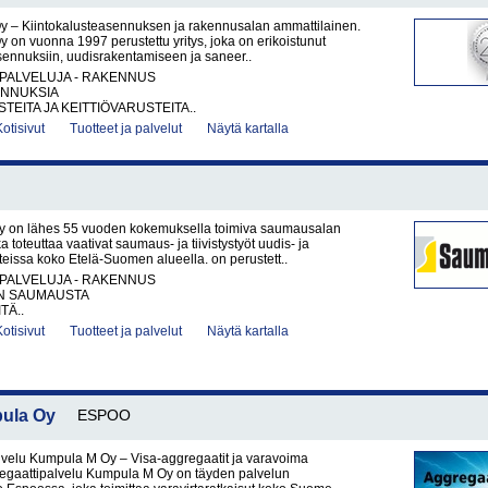
y – Kiintokalusteasennuksen ja rakennusalan ammattilainen.
 on vuonna 1997 perustettu yritys, joka on erikoistunut
sennuksiin, uudisrakentamiseen ja saneer..
PALVELUJA - RAKENNUS
NNUKSIA
TEITA JA KEITTIÖVARUSTEITA..
Kotisivut
Tuotteet ja palvelut
Näytä kartalla
 on lähes 55 vuoden kokemuksella toimiva saumausalan
oka toteuttaa vaativat saumaus- ja tiivistystyöt uudis- ja
issa koko Etelä-Suomen alueella. on perustett..
PALVELUJA - RAKENNUS
N SAUMAUSTA
TÄ..
Kotisivut
Tuotteet ja palvelut
Näytä kartalla
pula Oy
ESPOO
lvelu Kumpula M Oy – Visa-aggregaatit ja varavoima
gregaattipalvelu Kumpula M Oy on täyden palvelun