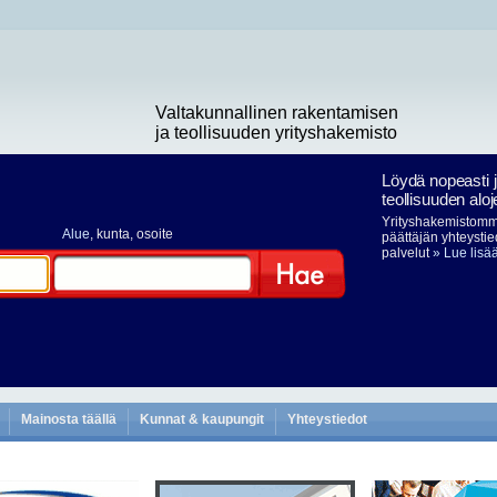
Valtakunnallinen rakentamisen
ja teollisuuden yrityshakemisto
Löydä nopeasti 
teollisuuden aloj
Yrityshakemistomme
Alue
, kunta, osoite
päättäjän yhteystie
palvelut
» Lue lisä
Hae
Mainosta täällä
Kunnat & kaupungit
Yhteystiedot