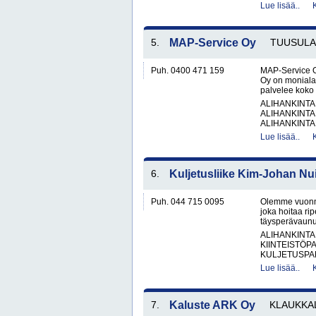
Lue lisää..
5.
MAP-Service Oy
TUUSULA
Puh. 0400 471 159
MAP-Service O
Oy on monialai
palvelee koko 
ALIHANKINTA
ALIHANKINTA
ALIHANKINTA
Lue lisää..
6.
Kuljetusliike Kim-Johan Nu
Puh. 044 715 0095
Olemme vuonna 
joka hoitaa rip
täysperävaunul
ALIHANKINTA
KIINTEISTÖP
KULJETUSPAL
Lue lisää..
7.
Kaluste ARK Oy
KLAUKKA