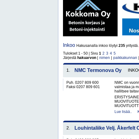
Inkoo
Hakusanalla inkoo löytyi
235
yritystä.
Tulokset 1 - 50 | Sivu
1
2
3
4
5
Järjestä
hakuarvon
|
nimen
|
paikkakunnan
1.
NMC Termonova Oy
INKO
Puh. 0207 809 600
NMC on vuonna 
Faksi 0207 809 601
valmistaa ja m
hallitsee taita
ERISTYSAINE
MUOVITUOTE
MUOVITUOTT
Lue lisää..
2.
Louhintaliike Velj. Åkerfelt 