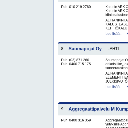
Puh. 010 219 2760
Kaluste ARK O
Kaluste ARK Oy
kiintokalustea
ALIHANKINTA
KALUSTEASE
KEITTIÖKALUS
Lue lisää..
8.
Saumapojat Oy
LAHTI
Puh. (03) 871 260
Saumapojat Oy
Puh. 0400 715 175
erikoisliike, j
saneerauskohte
ALIHANKINTA
ELEMENTTIE
JULKISIVUTÖI
Lue lisää..
9.
Aggregaattipalvelu M Kum
Puh. 0400 316 359
Aggregaattipa
yrityksille Ag