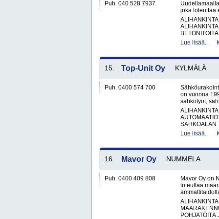
Puh. 040 528 7937
Uudellamaalla
joka toteuttaa
ALIHANKINTA
ALIHANKINTA
BETONITÖITÄ.
Lue lisää..
15.
Top-Unit Oy
KYLMÄLÄ
Puh. 0400 574 700
Sähköurakoint
on vuonna 1992
sähkötyöt, säh
ALIHANKINTA
AUTOMAATIO
SÄHKÖALAN 
Lue lisää..
16.
Mavor Oy
NUMMELA
Puh. 0400 409 808
Mavor Oy on N
toteuttaa maar
ammattitaidol
ALIHANKINTA
MAARAKENNU
POHJATÖITÄ 