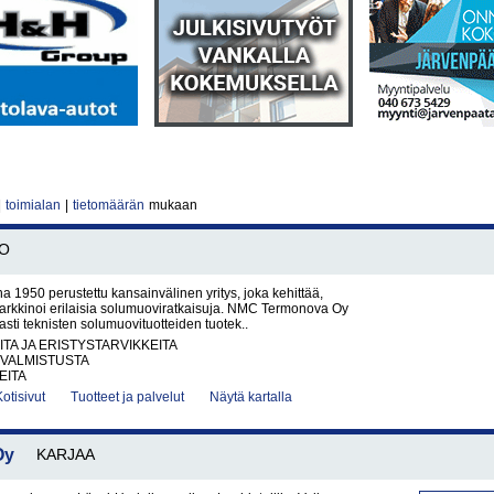
|
toimialan
|
tietomäärän
mukaan
O
1950 perustettu kansainvälinen yritys, joka kehittää,
arkkinoi erilaisia solumuoviratkaisuja. NMC Termonova Oy
vasti teknisten solumuovituotteiden tuotek..
ITA JA ERISTYSTARVIKKEITA
VALMISTUSTA
EITA
Kotisivut
Tuotteet ja palvelut
Näytä kartalla
Oy
KARJAA