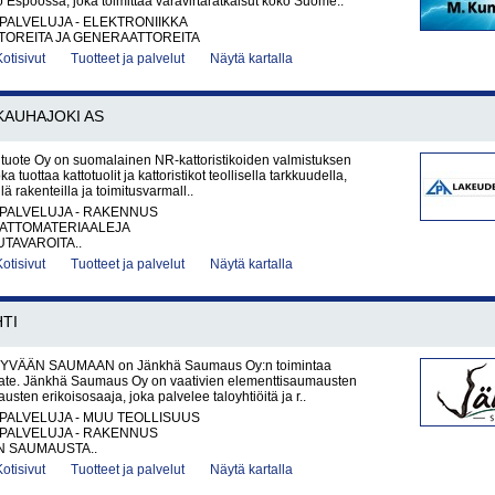
o Espoossa, joka toimittaa varavirtaratkaisut koko Suome..
PALVELUJA - ELEKTRONIIKKA
OREITA JA GENERAATTOREITA
Kotisivut
Tuotteet ja palvelut
Näytä kartalla
KAUHAJOKI AS
uote Oy on suomalainen NR-kattoristikoiden valmistuksen
oka tuottaa kattotuolit ja kattoristikot teollisella tarkkuudella,
ä rakenteilla ja toimitusvarmall..
PALVELUJA - RAKENNUS
KATTOMATERIAALEJA
UTAVAROITA..
Kotisivut
Tuotteet ja palvelut
Näytä kartalla
TI
YVÄÄN SAUMAAN on Jänkhä Saumaus Oy:n toimintaa
ate. Jänkhä Saumaus Oy on vaativien elementtisaumausten
jausten erikoisosaaja, joka palvelee taloyhtiöitä ja r..
PALVELUJA - MUU TEOLLISUUS
PALVELUJA - RAKENNUS
N SAUMAUSTA..
Kotisivut
Tuotteet ja palvelut
Näytä kartalla