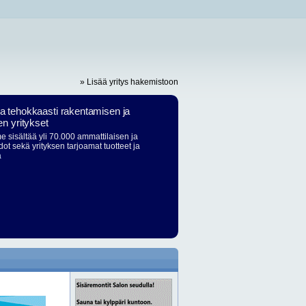
» Lisää yritys hakemistoon
ja tehokkaasti rakentamisen ja
en yritykset
 sisältää yli 70.000 ammattilaisen ja
dot sekä yrityksen tarjoamat tuotteet ja
ä