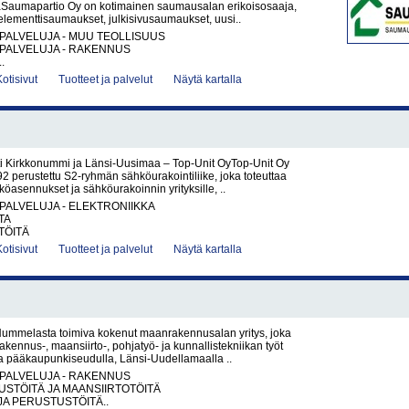
Saumapartio Oy on kotimainen saumausalan erikoisosaaja,
 elementtisaumaukset, julkisivusaumaukset, uusi..
PALVELUJA - MUU TEOLLISUUS
PALVELUJA - RAKENNUS
.
Kotisivut
Tuotteet ja palvelut
Näytä kartalla
i Kirkkonummi ja Länsi-Uusimaa – Top-Unit OyTop-Unit Oy
 perustettu S2-ryhmän sähköurakointiliike, joka toteuttaa
köasennukset ja sähköurakoinnin yrityksille, ..
PALVELUJA - ELEKTRONIIKKA
TA
TÖITÄ
Kotisivut
Tuotteet ja palvelut
Näytä kartalla
ummelasta toimiva kokenut maanrakennusalan yritys, joka
akennus-, maansiirto-, pohjatyö- ja kunnallistekniikan työt
la pääkaupunkiseudulla, Länsi-Uudellamaalla ..
PALVELUJA - RAKENNUS
STÖITÄ JA MAANSIIRTOTÖITÄ
JA PERUSTUSTÖITÄ..