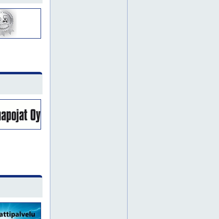
vallila
vartiokylä
hanko
mäntsälä
nurmijärvi
pornainen
hamina
kymenlaakso
pohjois-suomi
alppila
hermanni
lehtisaari
marjaniemi
metsälä
pajamäki
paloheinä
pukinmäki
tammisalo
tapaninvainio
vanhakaupunki
askola
etelä-suomi
pukkila
kotka
pirkanmaa
pohjanmaa
varsinais-suomi
eiranranta
munkkisaari
pihlajisto