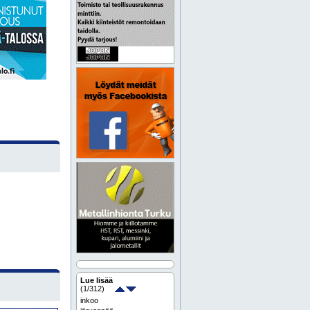
Lue lisää
(
1
/312)
inkoo