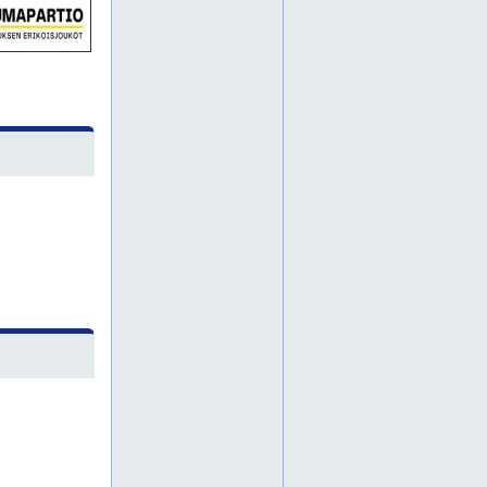
julkisivusaumaukset
julkisivusaumaus
liikuntasaumaukset
ontelosaumaukset
palokatkosaumaukset
saumaus
saumaustyöt
silikonisaumaus
tiivistystyöt
uretaanisaumaus
uretaanivaahdotukset
uusintasaumaukset
uusintasaumaus
itä-suomi
jyväskylä
länsi-suomi
riihimäki
suomi
kaivinkonetyöt
kalliolouhinta
louhinta
louhintatyöt
maanrakennus espoo
maanrakennus hanko
maanrakennus helsinki
maanrakennus inkoo
maanrakennus karjaa
maanrakennus kauniainen
maanrakennus kirkkonummi
maanrakennus lohja