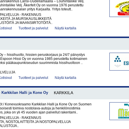
anrakennus Länsi-Uudellamaalla – Louhintaliike Velj.
uhintaliike Velj. Åkerfelt Oy on vuonna 1976 perustettu
anrakennusalan yritys Karjaalta. Yritys toteutt..
PALVELUJA - RAKENNUS
KKEITÄ JA MURSKAUSLIIKKEITÄ
TÖITÄ JA MAANSIIRTOTÖITÄ..
Kotisivut
Tuotteet ja palvelut
Näytä kartalla
y – hissihuolto, hissien peruskorjaus ja 24/7 päivystys
Espoon Hissi Oy on vuonna 1985 perustettu kotimainen
 yksi pääkaupunkiseudun suurimmista hissihuoltoon ..
ALVELUJA
Kotisivut
Tuotteet ja palvelut
Näytä kartalla
Karkkilan Halli ja Kone Oy
KARKKILA
t / Konevuokraamo Karkkilan Halli ja Kone Oy on Suomen
soisesti toimiva nostolava-autoja ja henkilönostimia
ys, joka on yli 45 vuoden ajan palvellut rakentami..
PALVELUJA - RAKENNUS
A, NOSTOLAITTEITA JA NOSTOPALVELUJA
LUSTOJA..