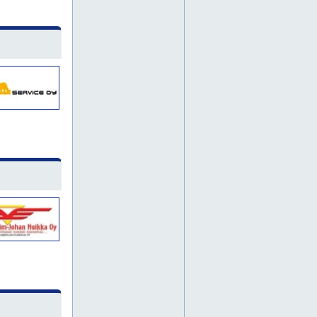
eira
herttoniemi
jakomäki
jätkäsaari
kaarela
kallio
katajanokka
kontula
koskela
kruununhaka
kulosaari
kumpula
käpylä
laajasalo
malmi
malminkartano
maunula
mellunmäki
myllypuro
oulunkylä
pakila
pasila
pihlajamäki
pohjois-haaga
puistola
punavuori
puotila
roihuvuori
suutarila
tapanila