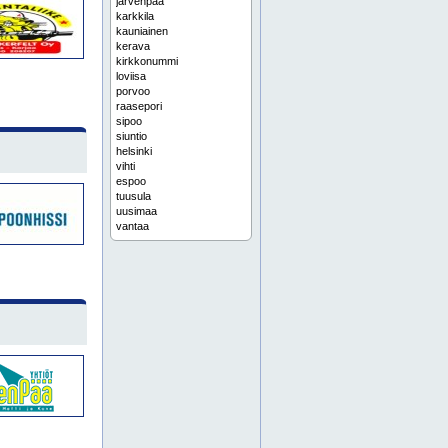
järvenpää
karkkila
kauniainen
kerava
kirkkonummi
loviisa
porvoo
raasepori
sipoo
siuntio
helsinki
vihti
espoo
tuusula
uusimaa
vantaa
pääkaupunkiseutu
lohja
etelä-haaga
kannelmäki
konala
lauttasaari
meilahti
pitäjänmäki
ruskeasuo
töölö
hyvinkää
keski-suomi
arabianranta
aurinkolahti