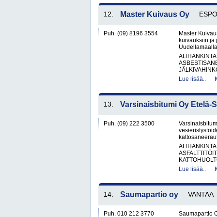
12.
Master Kuivaus Oy
ESP
Puh. (09) 8196 3554
Master Kuivaus
kuivauksiin ja 
Uudellamaalla.
ALIHANKINTA
ASBESTISAN
JÄLKIVAHINK
Lue lisää..
13.
Varsinaisbitumi Oy Etelä-
Puh. (09) 222 3500
Varsinaisbitum
vesieristystöi
kattosaneerauks
ALIHANKINTA
ASFALTTITÖI
KATTOHUOLT
Lue lisää..
14.
Saumapartio oy
VANTAA
Puh. 010 212 3770
Saumapartio O