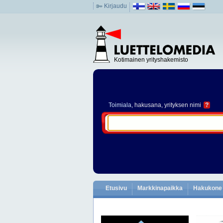
Kirjaudu
Kotimainen yrityshakemisto
Toimiala
, hakusana, yrityksen nimi
?
Etusivu
Markkinapaikka
Hakukone