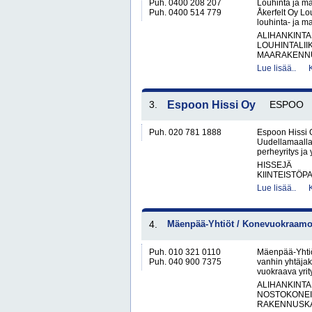
Puh. 0400 208 207
Louhinta ja ma
Puh. 0400 514 779
Åkerfelt Oy Lo
louhinta- ja ma
ALIHANKINTA
LOUHINTALII
MAARAKENNUS
Lue lisää..
3.
Espoon Hissi Oy
ESPOO
Puh. 020 781 1888
Espoon Hissi O
Uudellamaalla
perheyritys ja
HISSEJÄ
KIINTEISTÖP
Lue lisää..
4.
Mäenpää-Yhtiöt / Konevuokraamo 
Puh. 010 321 0110
Mäenpää-Yhtiö
Puh. 040 900 7375
vanhin yhtäjak
vuokraava yrit
ALIHANKINTA
NOSTOKONEIT
RAKENNUSKA