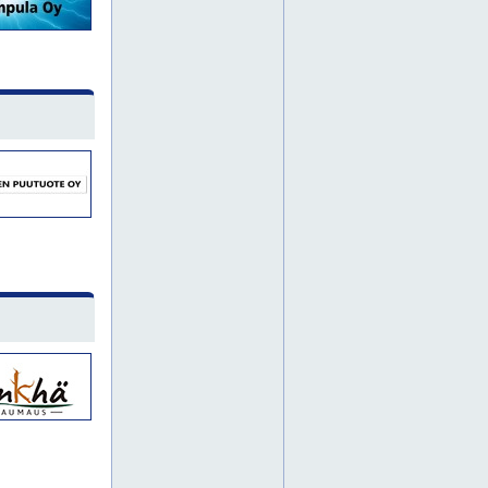
pikku huopalahti
pirkkola
puu-vallila
savela
siltamäki
tapulikaupunki
vartiosaari
lapinjärvi
myrskylä
häme
artova
kanta-helsinki
karhusaari
kurkimäki
munkinseutu
santahamina
suomenlinna
suurmetsä
torpparinmäki
toukola
töyrynummi
lahti
lappi
julkisivutyöt
karjala
nummela
satakunta
savo
korjausrakentaminen
päijät-häme