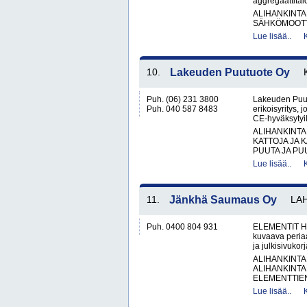
aggregaattital
ALIHANKINTA
SÄHKÖMOOTT
Lue lisää..
10.
Lakeuden Puutuote Oy
Puh. (06) 231 3800
Lakeuden Puut
Puh. 040 587 8483
erikoisyritys, j
CE-hyväksytyill
ALIHANKINTA
KATTOJA JA 
PUUTA JA PU
Lue lisää..
11.
Jänkhä Saumaus Oy
LAH
Puh. 0400 804 931
ELEMENTIT H
kuvaava peria
ja julkisivukor
ALIHANKINTA
ALIHANKINTA
ELEMENTTIE
Lue lisää..