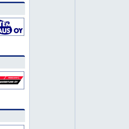
kaivuutyöt
maanrakennus
maanrakennuspalvelut
maanrakennustyöt
maansiirtotyöt
maarakennus
kuljetuspalvelut
munkkiniemi
uudenmaan alue
akryylisaumaukset
betonielementtien saumaukset
betonielementtien saumaus
elastinen saumaus
elastiset saumaukset
elementtikorjaukset
elementtisaumaukset
elementtisaumaus
elementtisaumausta
elementtisaumausten korjaussuunnittelu
elementtisaumausten kuntoarvio
elementtisaumausten kuntoarviot
elementtisaumausten kuntotutkimus
elementtisaumaustyöt
elementtivauriokorjaukset
huoltomaalaukset
huoltomaalaus
julkisivukorjaukset
julkisivukorjaus
julkisivukunnostukset
julkisivusaneeraukset