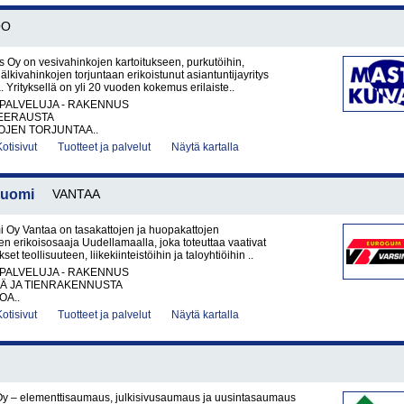
OO
 Oy on vesivahinkojen kartoitukseen, purkutöihin,
jälkivahinkojen torjuntaan erikoistunut asiantuntijayritys
 Yrityksellä on yli 20 vuoden kokemus erilaiste..
PALVELUJA - RAKENNUS
EERAUSTA
OJEN TORJUNTAA..
Kotisivut
Tuotteet ja palvelut
Näytä kartalla
Suomi
VANTAA
i Oy Vantaa on tasakattojen ja huopakattojen
den erikoisosaaja Uudellamaalla, joka toteuttaa vaativat
et teollisuuteen, liikekiinteistöihin ja taloyhtiöihin ..
PALVELUJA - RAKENNUS
TÄ JA TIENRAKENNUSTA
OA..
Kotisivut
Tuotteet ja palvelut
Näytä kartalla
y – elementtisaumaus, julkisivusaumaus ja uusintasaumaus