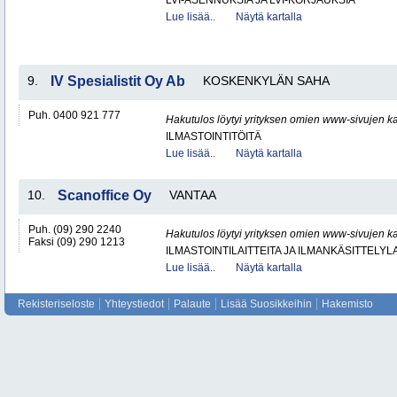
LVI-ASENNUKSIA JA LVI-KORJAUKSIA
Lue lisää..
Näytä kartalla
9.
IV Spesialistit Oy Ab
KOSKENKYLÄN SAHA
Puh. 0400 921 777
Hakutulos löytyi yrityksen omien www-sivujen ka
ILMASTOINTITÖITÄ
Lue lisää..
Näytä kartalla
10.
Scanoffice Oy
VANTAA
Puh. (09) 290 2240
Hakutulos löytyi yrityksen omien www-sivujen ka
Faksi (09) 290 1213
ILMASTOINTILAITTEITA JA ILMANKÄSITTELYLA
Lue lisää..
Näytä kartalla
Rekisteriseloste
Yhteystiedot
Palaute
Lisää Suosikkeihin
Hakemisto