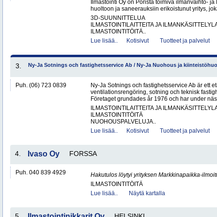
Ilmastointi Oy on Porista toimiva ilmanvaihto- ja 
huoltoon ja saneerauksiin erikoistunut yritys, jok
3D-SUUNNITTELUA
ILMASTOINTILAITTEITA JA ILMANKÄSITTELYLA
ILMASTOINTITÖITÄ..
Lue lisää..
Kotisivut
Tuotteet ja palvelut
3.
Ny-Ja Sotnings och fastighetsservice Ab / Ny-Ja Nuohous ja kiinteistöhu
Puh. (06) 723 0839
Ny-Ja Sotnings och fastighetsservice Ab är ett e
ventilationsrengöring, sotning och teknisk fastig
Företaget grundades år 1976 och har under näs
ILMASTOINTILAITTEITA JA ILMANKÄSITTELYLA
ILMASTOINTITÖITÄ
NUOHOUSPALVELUJA..
Lue lisää..
Kotisivut
Tuotteet ja palvelut
4.
Ivaso Oy
FORSSA
Puh. 040 839 4929
Hakutulos löytyi yrityksen Markkinapaikka-ilmoi
ILMASTOINTITÖITÄ
Lue lisää..
Näytä kartalla
5.
Ilmastointinikkarit Oy
HELSINKI