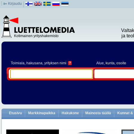
Kirjaudu
Valta
ja te
Kotimainen yrityshakemisto
Toimiala
, hakusana, yrityksen nimi
?
Alue
, kunta, osoite
Etusivu
Markkinapaikka
Hakukone
Mainosta täällä
Kunnat & 