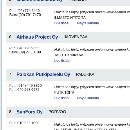
Puh. (09) 774 5440
Hakutulos löytyi yrityksen omien www-sivujen ka
Faksi (09) 701 7470
ILMASTOINTITÖITÄ
Lue lisää..
Näytä kartalla
6.
Airhaus Project Oy
JÄRVENPÄÄ
Puh. 040 720 9355
Hakutulos löytyi yrityksen omien www-sivujen ka
Faksi (09) 271 3188
TALOTEKNIIKKAA
Lue lisää..
7.
Palokan Putkipalvelu Oy
PALOKKA
Puh. (014) 449 8810
Hakutulos löytyi yrityksen omien www-sivujen ka
Puh. 040 558 6972
PUTKITÖITÄ
Lue lisää..
Näytä kartalla
8.
SanFors Oy
PORVOO
Puh. 010 322 1090
Hakutulos löytyi yrityksen omien www-sivujen ka