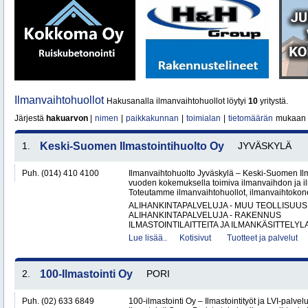
Ilmanvaihtohuollot
Hakusanalla ilmanvaihtohuollot löytyi
10
yritystä.
Järjestä
hakuarvon
|
nimen
|
paikkakunnan
|
toimialan
|
tietomäärän
mukaan
1.
Keski-Suomen Ilmastointihuolto Oy
JYVÄSKYLÄ
Puh. (014) 410 4100
Ilmanvaihtohuolto Jyväskylä – Keski-Suomen Ilma
vuoden kokemuksella toimiva ilmanvaihdon ja ilm
Toteutamme ilmanvaihtohuollot, ilmanvaihtokone
ALIHANKINTAPALVELUJA - MUU TEOLLISUUS
ALIHANKINTAPALVELUJA - RAKENNUS
ILMASTOINTILAITTEITA JA ILMANKÄSITTELYLA
Lue lisää..
Kotisivut
Tuotteet ja palvelut
2.
100-Ilmastointi Oy
PORI
Puh. (02) 633 6849
100-ilmastointi Oy – Ilmastointityöt ja LVI-palvel