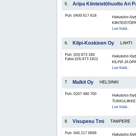
5.
Aripa Kiinteistöhuolto Ari Pa
Puh. 0400 617 618
Hakutulos löyt
KIINTEISTÖP
Lue lisää..
6.
Kilpi-Koskinen Oy
LAHTI
Puh. (03) 873 180
Hakutulos löyt
Faksi (03) 873 1822
KILPIÄ JA OP
Lue lisää..
7.
Malkit Oy
HELSINKI
Puh. 0207 480 700
Hakutulos löyt
TUKKULIIKKE
Lue lisää..
8.
Visupesu Tmi
TAMPERE
Puh. 040 217 0699
Hakutulos löyt