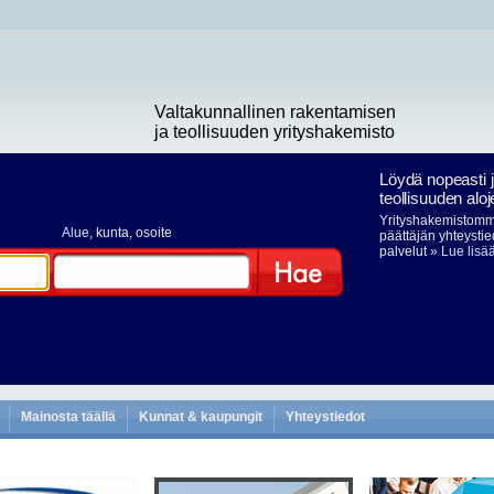
Valtakunnallinen rakentamisen
ja teollisuuden yrityshakemisto
Löydä nopeasti 
teollisuuden aloj
Yrityshakemistomme
Alue
, kunta, osoite
päättäjän yhteystie
palvelut
» Lue lisä
Hae
Mainosta täällä
Kunnat & kaupungit
Yhteystiedot