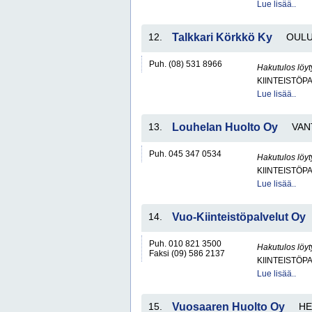
Lue lisää..
12.
Talkkari Körkkö Ky
OUL
Puh. (08) 531 8966
Hakutulos löyt
KIINTEISTÖP
Lue lisää..
13.
Louhelan Huolto Oy
VAN
Puh. 045 347 0534
Hakutulos löyt
KIINTEISTÖP
Lue lisää..
14.
Vuo-Kiinteistöpalvelut Oy
Puh. 010 821 3500
Hakutulos löyt
Faksi (09) 586 2137
KIINTEISTÖP
Lue lisää..
15.
Vuosaaren Huolto Oy
HE