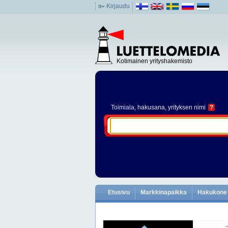
Kirjaudu
Kotimainen yrityshakemisto
Toimiala
, hakusana, yrityksen nimi
?
Etusivu
Markkinapaikka
Hakukone