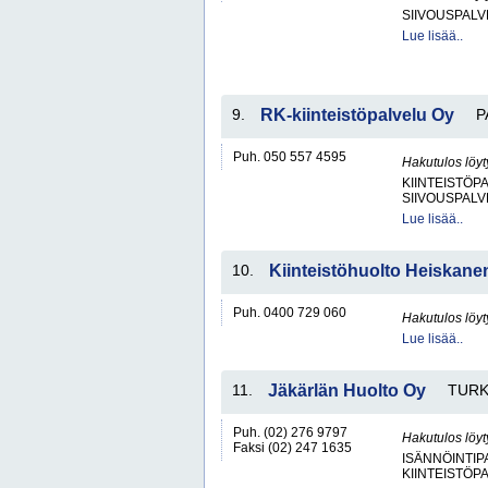
SIIVOUSPAL
Lue lisää..
9.
RK-kiinteistöpalvelu Oy
P
Puh. 050 557 4595
Hakutulos löyt
KIINTEISTÖP
SIIVOUSPAL
Lue lisää..
10.
Kiinteistöhuolto Heiskane
Puh. 0400 729 060
Hakutulos löyt
Lue lisää..
11.
Jäkärlän Huolto Oy
TUR
Puh. (02) 276 9797
Hakutulos löyt
Faksi (02) 247 1635
ISÄNNÖINTIP
KIINTEISTÖP