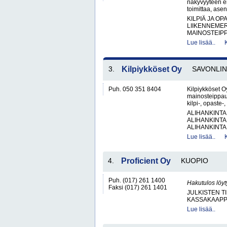
näkyvyyteen er
toimittaa, ase
KILPIÄ JA OP
LIIKENNEME
MAINOSTEIPP
Lue lisää..
3.
Kilpiykköset Oy
SAVONLI
Puh. 050 351 8404
Kilpiykköset Oy
mainosteippau
kilpi-, opaste-
ALIHANKINTA
ALIHANKINTA
ALIHANKINTA
Lue lisää..
4.
Proficient Oy
KUOPIO
Puh. (017) 261 1400
Hakutulos löyt
Faksi (017) 261 1401
JULKISTEN T
KASSAKAAPP
Lue lisää..