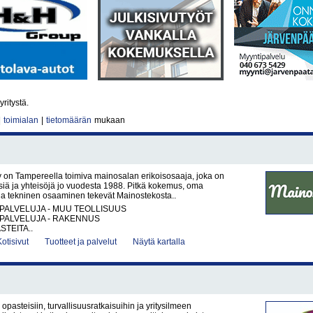
yritystä.
|
toimialan
|
tietomäärän
mukaan
 on Tampereella toimiva mainosalan erikoisosaaja, joka on
yksiä ja yhteisöjä jo vuodesta 1988. Pitkä kokemus, oma
aja tekninen osaaminen tekevät Mainostekosta..
PALVELUJA - MUU TEOLLISUUS
PALVELUJA - RAKENNUS
STEITA..
Kotisivut
Tuotteet ja palvelut
Näytä kartalla
opasteisiin, turvallisuusratkaisuihin ja yritysilmeen