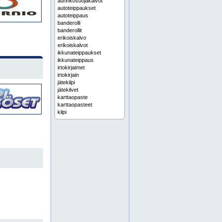
aurinkosuojakalvot
autoteippaukset
autoteippaus
banderolli
banderollit
erikoiskalvo
erikoiskalvot
ikkunateippaukset
ikkunateippaus
irtokirjaimet
irtokirjain
jätekilpi
jätekilvet
karttaopaste
karttaopasteet
kilpi
kilpiä
kilvet
kyltit
kylttejä
kyltti
laserkaiverrukset
laserkaiverrus
lasermerkinnät
lasermerkintä
lattiamerkinnät
lattiamerkintä
liikennemerkit
liikennemerkki
logokilpi