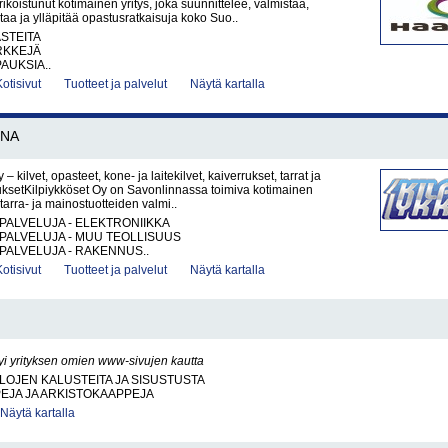
ikoistunut kotimainen yritys, joka suunnittelee, valmistaa,
ntaa ja ylläpitää opastusratkaisuja koko Suo..
ASTEITA
RKKEJÄ
AUKSIA..
Kotisivut
Tuotteet ja palvelut
Näytä kartalla
NNA
 – kilvet, opasteet, kone- ja laitekilvet, kaiverrukset, tarrat ja
ksetKilpiykköset Oy on Savonlinnassa toimiva kotimainen
, tarra- ja mainostuotteiden valmi..
PALVELUJA - ELEKTRONIIKKA
PALVELUJA - MUU TEOLLISUUS
PALVELUJA - RAKENNUS..
Kotisivut
Tuotteet ja palvelut
Näytä kartalla
yi yrityksen omien www-sivujen kautta
ILOJEN KALUSTEITA JA SISUSTUSTA
EJA JA ARKISTOKAAPPEJA
Näytä kartalla