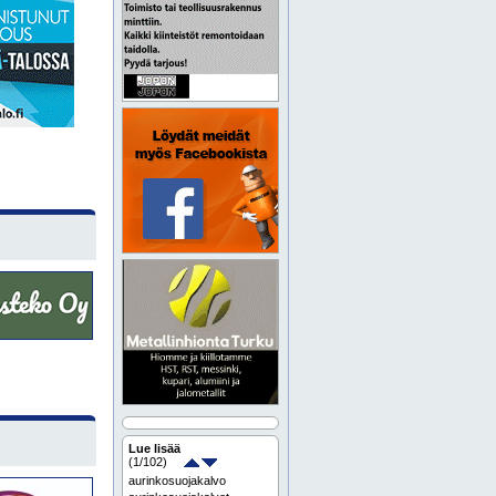
Lue lisää
(
1
/102)
aurinkosuojakalvo