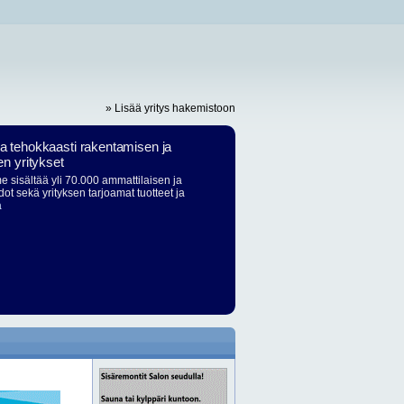
» Lisää yritys hakemistoon
ja tehokkaasti rakentamisen ja
en yritykset
 sisältää yli 70.000 ammattilaisen ja
dot sekä yrityksen tarjoamat tuotteet ja
ä