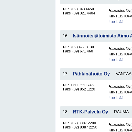
Puh. (09) 343 4450
Hakutulos löyt
Faksi (09) 321 4404
KIINTEISTÖP
Lue lisää..
16.
Isännöitsijätoimisto Aimo 
Puh. (09) 477 8130
Hakutulos löyt
Faksi (09) 671 460
KIINTEISTÖP
Lue lisää..
17.
Pähkinähoito Oy
VANTAA
Puh. 0600 550 745
Hakutulos löyt
Faksi (09) 852 1220
KIINTEISTÖP
Lue lisää..
18.
RTK-Palvelu Oy
RAUMA
Puh. (02) 8387 2200
Hakutulos löyt
Faksi (02) 8387 2250
KIINTEISTÖP