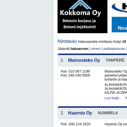
Nimitaulu
Hakusanalla nimitaulu löytyi
19
Järjestä
hakuarvon
|
nimen
|
paikkakunnan
1.
Mainosteko Oy
TAMPERE
Puh. 010 567 1199
Mainosteko Oy
Puh. 040 540 5850
palvellut yrit
tuotanto ja la
ALIHANKINTA
ALIHANKINTA
KILPIÄ JA OPA
Lue lisää..
2.
Haarnio Oy
NUMMELA
Puh. (09) 224 2820
Haarnio Oy on 