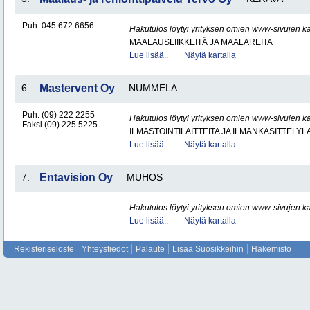
Puh. 045 672 6656
Hakutulos löytyi yrityksen omien www-sivujen ka
MAALAUSLIIKKEITÄ JA MAALAREITA
Lue lisää..
Näytä kartalla
6.
Mastervent Oy
NUMMELA
Puh. (09) 222 2255
Hakutulos löytyi yrityksen omien www-sivujen ka
Faksi (09) 225 5225
ILMASTOINTILAITTEITA JA ILMANKÄSITTELYLA
Lue lisää..
Näytä kartalla
7.
Entavision Oy
MUHOS
Hakutulos löytyi yrityksen omien www-sivujen ka
Lue lisää..
Näytä kartalla
Rekisteriseloste
Yhteystiedot
Palaute
Lisää Suosikkeihin
Hakemisto