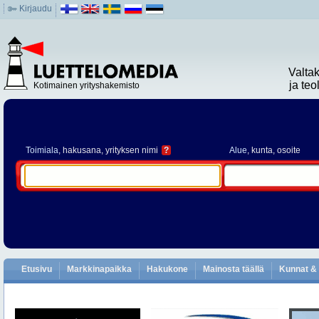
Kirjaudu
Valta
ja te
Kotimainen yrityshakemisto
Toimiala
, hakusana, yrityksen nimi
?
Alue
, kunta, osoite
Etusivu
Markkinapaikka
Hakukone
Mainosta täällä
Kunnat & 