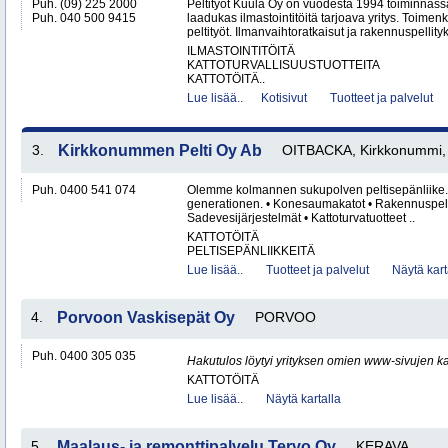
Puh. (09) 225 2000
Peltityöt Kuula Oy on vuodesta 1994 toiminnassa
Puh. 040 500 9415
laadukas ilmastointitöitä tarjoava yritys. Toi
peltityöt. Ilmanvaihtoratkaisut ja rakennuspellityk
ILMASTOINTITÖITÄ
KATTOTURVALLISUUSTUOTTEITA
KATTOTÖITÄ..
Lue lisää..
Kotisivut
Tuotteet ja palvelut
3.
Kirkkonummen Pelti Oy Ab
OITBACKA, Kirkkonummi, 
Puh. 0400 541 074
Olemme kolmannen sukupolven peltisepänliike. Vi 
generationen. • Konesaumakatot • Rakennuspelti
Sadevesijärjestelmät • Kattoturvatuotteet ..
KATTOTÖITÄ
PELTISEPÄNLIIKKEITÄ
Lue lisää..
Tuotteet ja palvelut
Näytä kart
4.
Porvoon Vaskisepät Oy
PORVOO
Puh. 0400 305 035
Hakutulos löytyi yrityksen omien www-sivujen ka
KATTOTÖITÄ
Lue lisää..
Näytä kartalla
5.
Maalaus- ja remonttipalvelu Tervo Oy
KERAVA