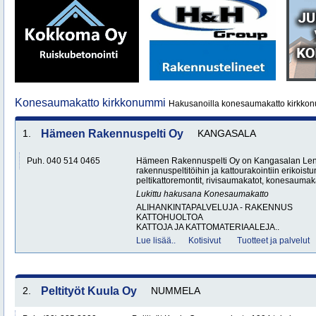
Konesaumakatto kirkkonummi
Hakusanoilla konesaumakatto kirkkon
1.
Hämeen Rakennuspelti Oy
KANGASALA
Puh. 040 514 0465
Hämeen Rakennuspelti Oy on Kangasalan Lent
rakennuspeltitöihin ja kattourakointiin erikoist
peltikattoremontit, rivisaumakatot, konesaumakat
Lukittu hakusana
Konesaumakatto
ALIHANKINTAPALVELUJA - RAKENNUS
KATTOHUOLTOA
KATTOJA JA KATTOMATERIAALEJA..
Lue lisää..
Kotisivut
Tuotteet ja palvelut
2.
Peltityöt Kuula Oy
NUMMELA