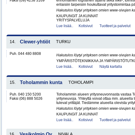
Faksi (09) 4258 3169
erinomainen logistinen sijainti sekä liike-, toimist
erilaisiin tarpeisiin houkuttavat yritystoimintaa p
Hakutulos löytyi yrityksen omien www-sivujen ka
KAUPUNGIT JA KUNNAT
YRITYSPALVELUJA
Lue lisää..
Kotisivut
Tuotteet ja palvelut
14.
Clewer-yhtiöt
TURKU
Puh. 044 480 8808
Hakutulos löytyi yrityksen omien www-sivujen ka
YMPÄRISTÖTEKNIIKKAA JA YMPÄRISTÖTUTK
Lue lisää..
Kotisivut
Näytä kartalla
15.
Toholammin kunta
TOHOLAMPI
Puh. 040 150 5200
Toholammin alueen yritysneuvonnasta vastaa T
Faksi (06) 888 5026
yrityneuvoja. Yhteyttä voivat ottaa mm. alueella to
tulevat yrittäjät. Tiedämme alueella olevista yrityk
Hakutulos löytyi yrityksen omien www-sivujen ka
KAUPUNGIT JA KUNNAT
Lue lisää..
Kotisivut
Tuotteet ja palvelut
16.
Vesikolmio Oy
NIVALA