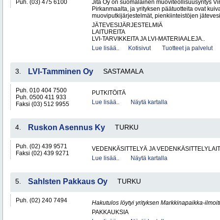
Puh. (03) 475 6100
Jita Oy on suomalainen muoviteollisuusyritys Virr
Pirkanmaalta, ja yrityksen päätuotteita ovat kuiv
muoviputkijärjestelmät, pienkiinteistöjen jätevesi
JÄTEVESIJÄRJESTELMIÄ
LAITUREITA
LVI-TARVIKKEITA JA LVI-MATERIAALEJA..
Lue lisää..
Kotisivut
Tuotteet ja palvelut
3.
LVI-Tamminen Oy
SASTAMALA
Puh. 010 404 7500
PUTKITÖITÄ
Puh. 0500 411 933
Lue lisää..
Näytä kartalla
Faksi (03) 512 9955
4.
Ruskon Asennus Ky
TURKU
Puh. (02) 439 9571
VEDENKÄSITTELYÄ JA VEDENKÄSITTELYLAIT
Faksi (02) 439 9271
Lue lisää..
Näytä kartalla
5.
Sahlsten Pakkaus Oy
TURKU
Puh. (02) 240 7494
Hakutulos löytyi yrityksen Markkinapaikka-ilmoi
PAKKAUKSIA