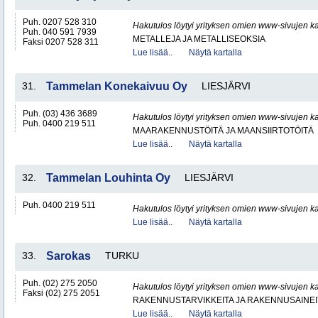
Puh. 0207 528 310
Hakutulos löytyi yrityksen omien www-sivujen ka
Puh. 040 591 7939
METALLEJA JA METALLISEOKSIA
Faksi 0207 528 311
Lue lisää..
Näytä kartalla
31.
Tammelan Konekaivuu Oy
LIESJÄRVI
Puh. (03) 436 3689
Hakutulos löytyi yrityksen omien www-sivujen ka
Puh. 0400 219 511
MAARAKENNUSTÖITÄ JA MAANSIIRTOTÖITÄ
Lue lisää..
Näytä kartalla
32.
Tammelan Louhinta Oy
LIESJÄRVI
Puh. 0400 219 511
Hakutulos löytyi yrityksen omien www-sivujen ka
Lue lisää..
Näytä kartalla
33.
Sarokas
TURKU
Puh. (02) 275 2050
Hakutulos löytyi yrityksen omien www-sivujen ka
Faksi (02) 275 2051
RAKENNUSTARVIKKEITA JA RAKENNUSAINEI
Lue lisää..
Näytä kartalla