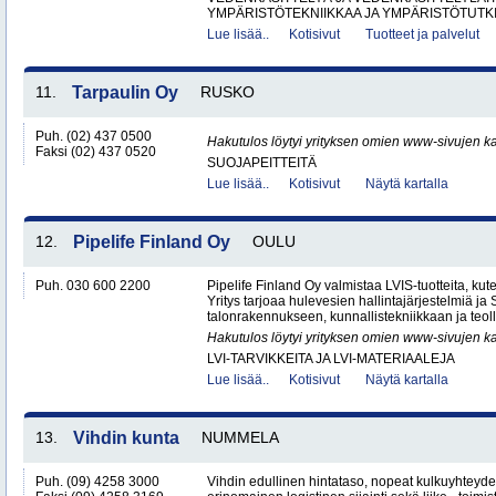
YMPÄRISTÖTEKNIIKKAA JA YMPÄRISTÖTUTK
Lue lisää..
Kotisivut
Tuotteet ja palvelut
11.
Tarpaulin Oy
RUSKO
Puh. (02) 437 0500
Hakutulos löytyi yrityksen omien www-sivujen ka
Faksi (02) 437 0520
SUOJAPEITTEITÄ
Lue lisää..
Kotisivut
Näytä kartalla
12.
Pipelife Finland Oy
OULU
Puh. 030 600 2200
Pipelife Finland Oy valmistaa LVIS-tuotteita, kuten
Yritys tarjoaa hulevesien hallintajärjestelmiä j
talonrakennukseen, kunnallistekniikkaan ja teoll
Hakutulos löytyi yrityksen omien www-sivujen ka
LVI-TARVIKKEITA JA LVI-MATERIAALEJA
Lue lisää..
Kotisivut
Näytä kartalla
13.
Vihdin kunta
NUMMELA
Puh. (09) 4258 3000
Vihdin edullinen hintataso, nopeat kulkuyhteyd