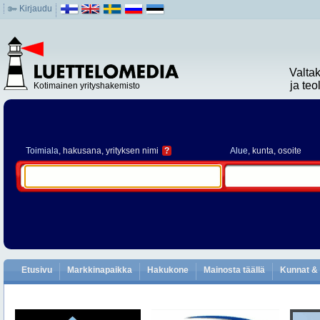
Kirjaudu
Valta
ja te
Kotimainen yrityshakemisto
Toimiala
, hakusana, yrityksen nimi
?
Alue
, kunta, osoite
Etusivu
Markkinapaikka
Hakukone
Mainosta täällä
Kunnat & 