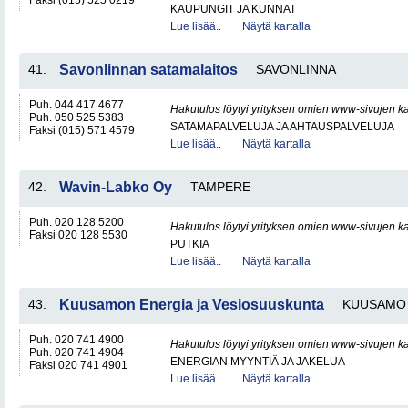
Faksi (015) 525 0219
KAUPUNGIT JA KUNNAT
Lue lisää..
Näytä kartalla
41.
Savonlinnan satamalaitos
SAVONLINNA
Puh. 044 417 4677
Hakutulos löytyi yrityksen omien www-sivujen ka
Puh. 050 525 5383
SATAMAPALVELUJA JA AHTAUSPALVELUJA
Faksi (015) 571 4579
Lue lisää..
Näytä kartalla
42.
Wavin-Labko Oy
TAMPERE
Puh. 020 128 5200
Hakutulos löytyi yrityksen omien www-sivujen ka
Faksi 020 128 5530
PUTKIA
Lue lisää..
Näytä kartalla
43.
Kuusamon Energia ja Vesiosuuskunta
KUUSAMO
Puh. 020 741 4900
Hakutulos löytyi yrityksen omien www-sivujen ka
Puh. 020 741 4904
ENERGIAN MYYNTIÄ JA JAKELUA
Faksi 020 741 4901
Lue lisää..
Näytä kartalla