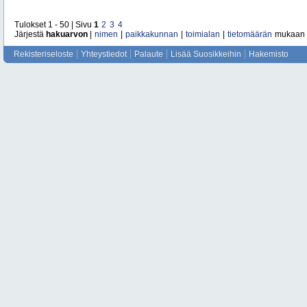
Tulokset 1 - 50 | Sivu
1
2
3
4
Järjestä
hakuarvon
|
nimen
|
paikkakunnan
|
toimialan
|
tietomäärän
mukaan
Rekisteriseloste
Yhteystiedot
Palaute
Lisää Suosikkeihin
Hakemisto