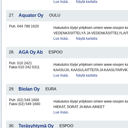
Lue lisää..
Näytä kartalla
27.
Aquator Oy
OULU
Puh. 044 788 1620
Hakutulos löytyi yrityksen omien www-sivujen ka
VEDENKÄSITTELYÄ JA VEDENKÄSITTELYLAIT
Lue lisää..
Näytä kartalla
28.
AGA Oy Ab
ESPOO
Puh. 010 2421
Hakutulos löytyi yrityksen omien www-sivujen ka
Faksi 010 242 0311
KAASUJA, KAASULAITTEITA JA KAASUTARVIK
Lue lisää..
Näytä kartalla
29.
Biolan Oy
EURA
Puh. (02) 549 1600
Hakutulos löytyi yrityksen omien www-sivujen ka
Faksi (02) 549 1660
HIEKAT, SORAT JA MAA-AINEET
Lue lisää..
30.
Teräsyhtymä Oy
ESPOO