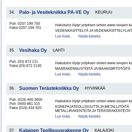
34.
Palo- ja Vesitekniikka PA-VE Oy
KEURUU
Puh. 0207 199 700
Hakutulos löytyi yrityksen omien www-sivujen ka
Faksi 0207 199 701
VEDENKÄSITTELYÄ JA VEDENKÄSITTELYLAIT
Lue lisää..
Näytä kartalla
35.
Vesihaka Oy
LAHTI
Puh. (03) 872 211
Hakutulos löytyi yrityksen omien www-sivujen ka
Faksi (03) 872 2130
MAARAKENNUSTÖITÄ JA MAANSIIRTOTÖITÄ
Lue lisää..
Näytä kartalla
36.
Suomen Terästekniikka Oy
HYVINKÄÄ
Puh. (019) 460 3600
Hakutulos löytyi yrityksen omien www-sivujen ka
Puh. 0400 881 315
KONEPAJATEOLLISUUTTA JA METALLITÖITÄ
Faksi (019) 434 920
METALLIRAKENTEITA JA TERÄSRAKENTEITA
Lue lisää..
Näytä kartalla
37.
Kalajoen Teollisuusrakenne Oy
KALAJOKI