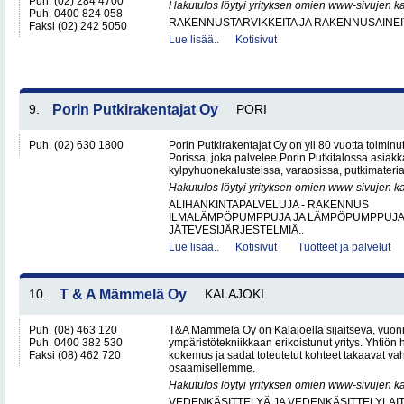
Puh. (02) 284 4700
Hakutulos löytyi yrityksen omien www-sivujen ka
Puh. 0400 824 058
RAKENNUSTARVIKKEITA JA RAKENNUSAINEI
Faksi (02) 242 5050
Lue lisää..
Kotisivut
9.
Porin Putkirakentajat Oy
PORI
Puh. (02) 630 1800
Porin Putkirakentajat Oy on yli 80 vuotta toiminut
Porissa, joka palvelee Porin Putkitalossa asiakka
kylpyhuonekalusteissa, varaosissa, putkimateria
Hakutulos löytyi yrityksen omien www-sivujen ka
ALIHANKINTAPALVELUJA - RAKENNUS
ILMALÄMPÖPUMPPUJA JA LÄMPÖPUMPPUJ
JÄTEVESIJÄRJESTELMIÄ..
Lue lisää..
Kotisivut
Tuotteet ja palvelut
10.
T & A Mämmelä Oy
KALAJOKI
Puh. (08) 463 120
T&A Mämmelä Oy on Kalajoella sijaitseva, vuon
Puh. 0400 382 530
ympäristötekniikkaan erikoistunut yritys. Yhtiö
Faksi (08) 462 720
kokemus ja sadat toteutetut kohteet takaavat v
osaamisellemme.
Hakutulos löytyi yrityksen omien www-sivujen ka
VEDENKÄSITTELYÄ JA VEDENKÄSITTELYLAIT