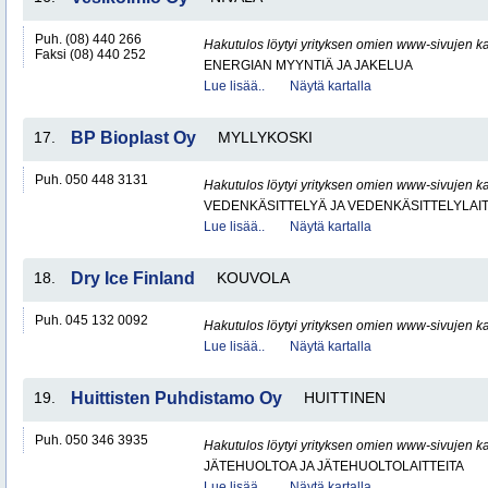
Puh. (08) 440 266
Hakutulos löytyi yrityksen omien www-sivujen ka
Faksi (08) 440 252
ENERGIAN MYYNTIÄ JA JAKELUA
Lue lisää..
Näytä kartalla
17.
BP Bioplast Oy
MYLLYKOSKI
Puh. 050 448 3131
Hakutulos löytyi yrityksen omien www-sivujen ka
VEDENKÄSITTELYÄ JA VEDENKÄSITTELYLAIT
Lue lisää..
Näytä kartalla
18.
Dry Ice Finland
KOUVOLA
Puh. 045 132 0092
Hakutulos löytyi yrityksen omien www-sivujen ka
Lue lisää..
Näytä kartalla
19.
Huittisten Puhdistamo Oy
HUITTINEN
Puh. 050 346 3935
Hakutulos löytyi yrityksen omien www-sivujen ka
JÄTEHUOLTOA JA JÄTEHUOLTOLAITTEITA
Lue lisää..
Näytä kartalla