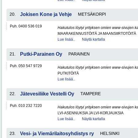
20.
Jokisen Kone ja Vehje
METSÄKORPI
Puh. 0400 536 019
Hakutulos löytyi yrityksen omien www-sivujen ka
MAARAKENNUSTÖITÄ JA MAANSIIRTOTÖITÄ
Lue lisää..
Näytä kartalla
21.
Putki-Parainen Oy
PARAINEN
Puh. 050 547 9729
Hakutulos löytyi yrityksen omien www-sivujen ka
PUTKITÖITÄ
Lue lisää..
22.
Jätevesiliike Vestelli Oy
TAMPERE
Puh. 010 232 7220
Hakutulos löytyi yrityksen omien www-sivujen ka
LVI-ASENNUKSIA JA LVI-KORJAUKSIA
Lue lisää..
Näytä kartalla
23.
Vesi- ja Viemärilaitosyhdistys ry
HELSINKI