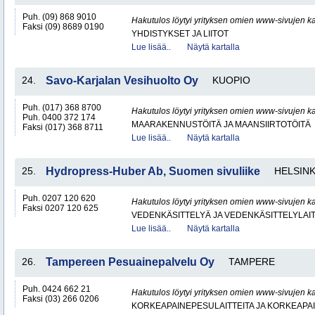
Puh. (09) 868 9010
Hakutulos löytyi yrityksen omien www-sivujen ka
Faksi (09) 8689 0190
YHDISTYKSET JA LIITOT
Lue lisää..
Näytä kartalla
24.
Savo-Karjalan Vesihuolto Oy
KUOPIO
Puh. (017) 368 8700
Hakutulos löytyi yrityksen omien www-sivujen ka
Puh. 0400 372 174
MAARAKENNUSTÖITÄ JA MAANSIIRTOTÖITÄ
Faksi (017) 368 8711
Lue lisää..
Näytä kartalla
25.
Hydropress-Huber Ab, Suomen sivuliike
HELSINK
Puh. 0207 120 620
Hakutulos löytyi yrityksen omien www-sivujen ka
Faksi 0207 120 625
VEDENKÄSITTELYÄ JA VEDENKÄSITTELYLAIT
Lue lisää..
Näytä kartalla
26.
Tampereen Pesuainepalvelu Oy
TAMPERE
Puh. 0424 662 21
Hakutulos löytyi yrityksen omien www-sivujen ka
Faksi (03) 266 0206
KORKEAPAINEPESULAITTEITA JA KORKEAPA