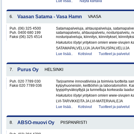
Lue lisää..
Näytä kartalla
6.
Vaasan Satama - Vasa Hamn
VAASA
Puh. (06) 325 4500
Satamapalveluja, ahtauspalveluja, satamapalvel
Puh. 0400 680 199
satamapalvelu, ahtauspalvelu, nosturipalvelu, no
Faksi (06) 325 4514
nosturipalveluja, kiinnitys, kiinnitykset, kiinnityk
Hakutulos löytyi yrityksen omien www-sivujen ka
SATAMAPALVELUJA JA AHTAUSPALVELUJA
Lue lisää..
Kotisivut
Tuotteet ja palvelut
7.
Purus Oy
HELSINKI
Puh. 020 7789 030
Tarjoamme innovatiivisia ja toimivia tuotteita sanit
Faksi 020 7789 036
kylpyhuoneisiin, keittiöihin ja laboratorioihin. K
tyyppihyväksyttyjä ja tunnettuja korkeasta laadus
Hakutulos löytyi yrityksen omien www-sivujen ka
LVI-TARVIKKEITA JA LVI-MATERIAALEJA
Lue lisää..
Kotisivut
Tuotteet ja palvelut
8.
ABSO-muovi Oy
PIISPANRISTI