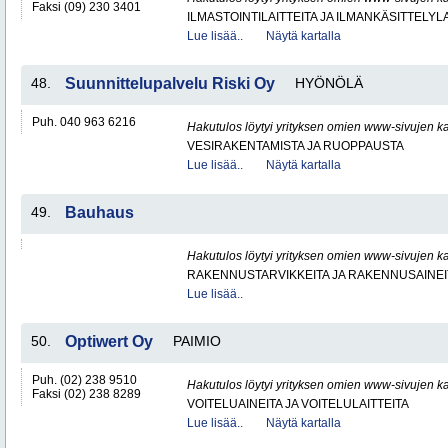
Faksi (09) 230 3401
ILMASTOINTILAITTEITA JA ILMANKÄSITTELYLA
Lue lisää..
Näytä kartalla
48.
Suunnittelupalvelu Riski Oy
HYÖNÖLÄ
Puh. 040 963 6216
Hakutulos löytyi yrityksen omien www-sivujen ka
VESIRAKENTAMISTA JA RUOPPAUSTA
Lue lisää..
Näytä kartalla
49.
Bauhaus
Hakutulos löytyi yrityksen omien www-sivujen ka
RAKENNUSTARVIKKEITA JA RAKENNUSAINEI
Lue lisää..
50.
Optiwert Oy
PAIMIO
Puh. (02) 238 9510
Hakutulos löytyi yrityksen omien www-sivujen ka
Faksi (02) 238 8289
VOITELUAINEITA JA VOITELULAITTEITA
Lue lisää..
Näytä kartalla