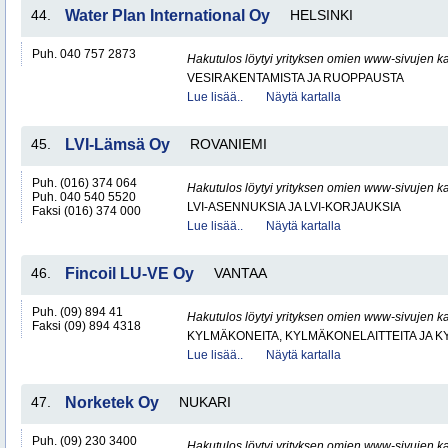
44.
Water Plan International Oy
HELSINKI
Puh. 040 757 2873
Hakutulos löytyi yrityksen omien www-sivujen ka
VESIRAKENTAMISTA JA RUOPPAUSTA
Lue lisää..
Näytä kartalla
45.
LVI-Lämsä Oy
ROVANIEMI
Puh. (016) 374 064
Hakutulos löytyi yrityksen omien www-sivujen ka
Puh. 040 540 5520
LVI-ASENNUKSIA JA LVI-KORJAUKSIA
Faksi (016) 374 000
Lue lisää..
Näytä kartalla
46.
Fincoil LU-VE Oy
VANTAA
Puh. (09) 894 41
Hakutulos löytyi yrityksen omien www-sivujen ka
Faksi (09) 894 4318
KYLMÄKONEITA, KYLMÄKONELAITTEITA JA
Lue lisää..
Näytä kartalla
47.
Norketek Oy
NUKARI
Puh. (09) 230 3400
Hakutulos löytyi yrityksen omien www-sivujen ka