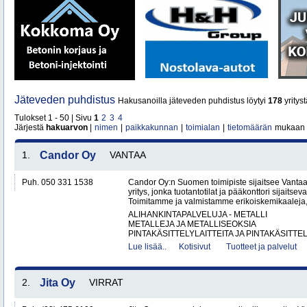
Jäteveden puhdistus
Hakusanoilla jäteveden puhdistus löytyi
178
yrityst
Tulokset 1 - 50 | Sivu
1
2
3
4
Järjestä
hakuarvon
|
nimen
|
paikkakunnan
|
toimialan
|
tietomäärän
mukaan
1.
Candor Oy
VANTAA
Puh. 050 331 1538
Candor Oy:n Suomen toimipiste sijaitsee Vantaa
yritys, jonka tuotantotilat ja pääkonttori sijaits
Toimitamme ja valmistamme erikoiskemikaaleja,
ALIHANKINTAPALVELUJA - METALLI
METALLEJA JA METALLISEOKSIA
PINTAKÄSITTELYLAITTEITA JA PINTAKÄSITTEL
Lue lisää..
Kotisivut
Tuotteet ja palvelut
2.
Jita Oy
VIRRAT