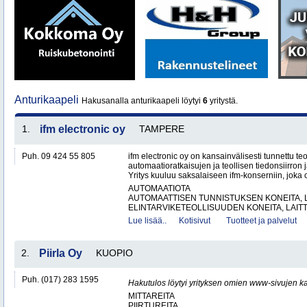
Anturikaapeli
Hakusanalla anturikaapeli löytyi
6
yritystä.
1.
ifm electronic oy
TAMPERE
Puh. 09 424 55 805
ifm electronic oy on kansainvälisesti tunnettu te
automaatioratkaisujen ja teollisen tiedonsiirron 
Yritys kuuluu saksalaiseen ifm-konserniin, joka o
AUTOMAATIOTA
AUTOMAATTISEN TUNNISTUKSEN KONEITA, LA
ELINTARVIKETEOLLISUUDEN KONEITA, LAITTE
Lue lisää..
Kotisivut
Tuotteet ja palvelut
2.
Piirla Oy
KUOPIO
Puh. (017) 283 1595
Hakutulos löytyi yrityksen omien www-sivujen ka
MITTAREITA
PIIRTUREITA