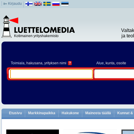
Kirjaudu
Valta
ja te
Kotimainen yrityshakemisto
Toimiala
, hakusana, yrityksen nimi
?
Alue
, kunta, osoite
Etusivu
Markkinapaikka
Hakukone
Mainosta täällä
Kunnat & 