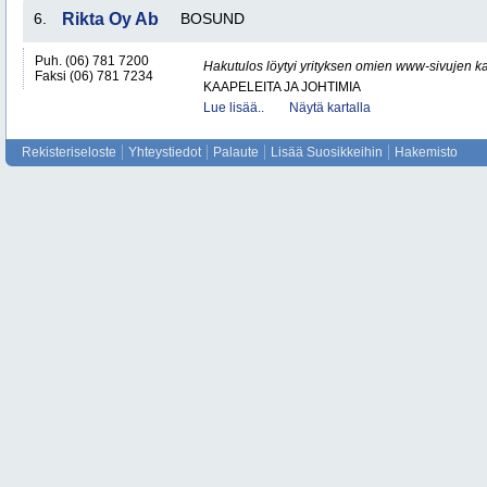
6.
Rikta Oy Ab
BOSUND
Puh. (06) 781 7200
Hakutulos löytyi yrityksen omien www-sivujen ka
Faksi (06) 781 7234
KAAPELEITA JA JOHTIMIA
Lue lisää..
Näytä kartalla
Rekisteriseloste
Yhteystiedot
Palaute
Lisää Suosikkeihin
Hakemisto