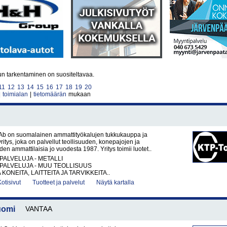
un tarkentaminen on suositeltavaa.
11
12
13
14
15
16
17
18
19
20
|
toimialan
|
tietomäärän
mukaan
Ab on suomalainen ammattityökalujen tukkukauppa ja
itys, joka on palvellut teollisuuden, konepajojen ja
en ammattilaisia jo vuodesta 1987. Yritys toimii luotet..
PALVELUJA - METALLI
PALVELUJA - MUU TEOLLISUUS
KONEITA, LAITTEITA JA TARVIKKEITA..
Kotisivut
Tuotteet ja palvelut
Näytä kartalla
uomi
VANTAA