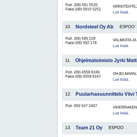
Puh. (09) 591 5520
ARKKITEHTEJ
Faksi (09) 5915 5252
Lue lisää..
10.
Nordsteel Oy Ab
ESPOO
Puh. (09) 595 229
VALIMOITA J
Faksi (09) 592 179
Lue lisää..
11.
Ohjelmatoimisto Jyrki Matt
Puh. (09) 4559 9166
OHJELMAPAL
Faksi (09) 4559 9167
Lue lisää..
12.
Puutarhasuunnittelu Viivi
Puh. 050 547 2407
VIHERRAKEN
Lue lisää..
13.
Team 21 Oy
ESPOO