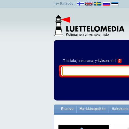
Kirjaudu
Kotimainen yrityshakemisto
Toimiala
, hakusana, yrityksen nimi
?
Etusivu
Markkinapaikka
Hakukone