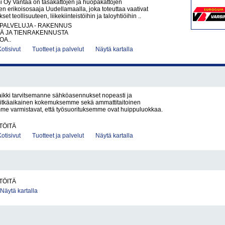
i Oy Vantaa on tasakattojen ja huopakattojen
den erikoisosaaja Uudellamaalla, joka toteuttaa vaativat
et teollisuuteen, liikekiinteistöihin ja taloyhtiöihin ..
PALVELUJA - RAKENNUS
TÄ JA TIENRAKENNUSTA
OA..
Kotisivut
Tuotteet ja palvelut
Näytä kartalla
ikki tarvitsemanne sähköasennukset nopeasti ja
. Pitkäaikainen kokemuksemme sekä ammattitaitoinen
me varmistavat, että työsuorituksemme ovat huippuluokkaa.
TÖITÄ
Kotisivut
Tuotteet ja palvelut
Näytä kartalla
TÖITÄ
Näytä kartalla