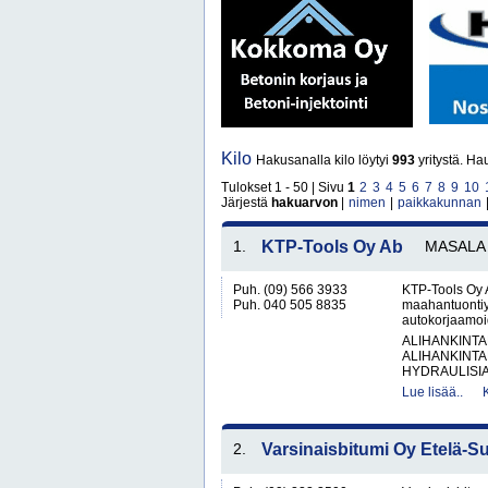
Kilo
Hakusanalla kilo löytyi
993
yritystä. Ha
Tulokset 1 - 50 | Sivu
1
2
3
4
5
6
7
8
9
10
Järjestä
hakuarvon
|
nimen
|
paikkakunnan
1.
KTP-Tools Oy Ab
MASALA
Puh. (09) 566 3933
KTP-Tools Oy 
Puh. 040 505 8835
maahantuontiyr
autokorjaamoid
ALIHANKINTA
ALIHANKINTA
HYDRAULISIA 
Lue lisää..
2.
Varsinaisbitumi Oy Etelä-S