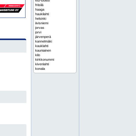
etu-töölöö
friisilä
haaga
haukilahti
helsinki
iivisniemi
jorvas
jorvi
järvenperä
kannelmäki
kauklahti
kauniainen
kilo
kirkkonummi
kivenlahti
konala
käpylä huopalahti
laaksolahti
lassila
latokaski
lauttasaari
leppävaara
lintuvaara
luoma
mankkaa
martinlaakso
masala
matinkylä
meilahti
munkkiniemi