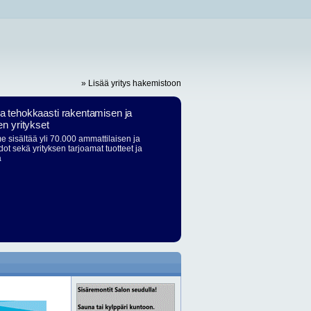
» Lisää yritys hakemistoon
ja tehokkaasti rakentamisen ja
en yritykset
 sisältää yli 70.000 ammattilaisen ja
dot sekä yrityksen tarjoamat tuotteet ja
ä