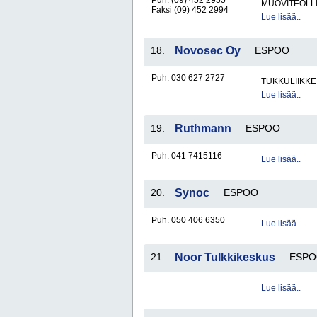
Puh. (09) 452 2955
MUOVITEOLL
Faksi (09) 452 2994
Lue lisää..
18.
Novosec Oy
ESPOO
Puh. 030 627 2727
TUKKULIIKKE
Lue lisää..
19.
Ruthmann
ESPOO
Puh. 041 7415116
Lue lisää..
20.
Synoc
ESPOO
Puh. 050 406 6350
Lue lisää..
21.
Noor Tulkkikeskus
ESP
Lue lisää..