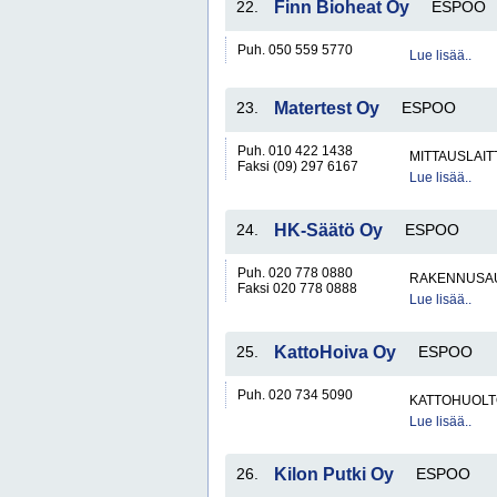
22.
Finn Bioheat Oy
ESPOO
Puh. 050 559 5770
Lue lisää..
23.
Matertest Oy
ESPOO
Puh. 010 422 1438
MITTAUSLAIT
Faksi (09) 297 6167
Lue lisää..
24.
HK-Säätö Oy
ESPOO
Puh. 020 778 0880
RAKENNUSA
Faksi 020 778 0888
Lue lisää..
25.
KattoHoiva Oy
ESPOO
Puh. 020 734 5090
KATTOHUOL
Lue lisää..
26.
Kilon Putki Oy
ESPOO