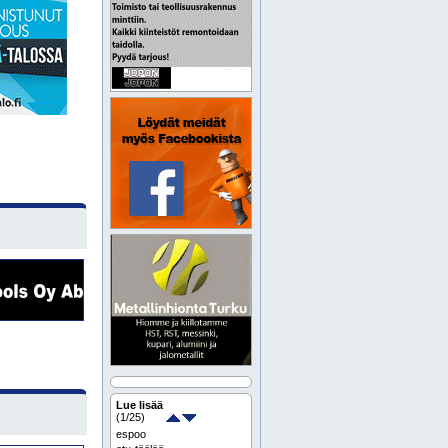
Lue lisää
(
1
/25)
espoo