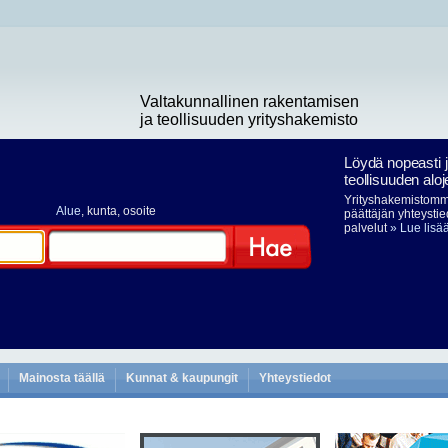
Valtakunnallinen rakentamisen
ja teollisuuden yrityshakemisto
Löydä nopeasti 
teollisuuden aloj
Yrityshakemistomme
Alue
, kunta, osoite
päättäjän yhteystie
palvelut
» Lue lisä
Hae
Mainosta täällä
Kunnat & kaupungit
Yhteystiedot