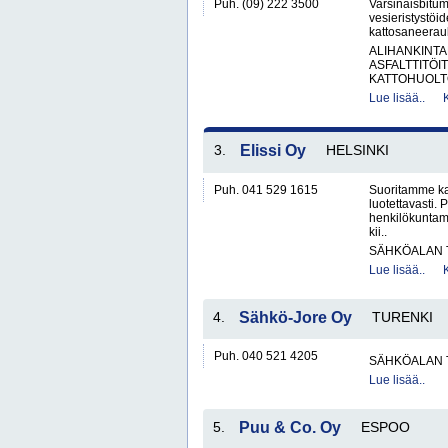
Puh. (09) 222 3500
Varsinaisbitum
vesieristystöi
kattosaneerauks
ALIHANKINTA
ASFALTTITÖI
KATTOHUOLT
Lue lisää..
3.
Elissi Oy
HELSINKI
Puh. 041 529 1615
Suoritamme ka
luotettavasti
henkilökuntam
kii..
SÄHKÖALAN 
Lue lisää..
4.
Sähkö-Jore Oy
TURENKI
Puh. 040 521 4205
SÄHKÖALAN 
Lue lisää..
5.
Puu & Co. Oy
ESPOO