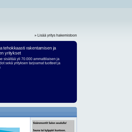
» Lisää yritys hakemistoon
ja tehokkaasti rakentamisen ja
en yritykset
 sisältää yli 70.000 ammattilaisen ja
dot sekä yrityksen tarjoamat tuotteet ja
ä