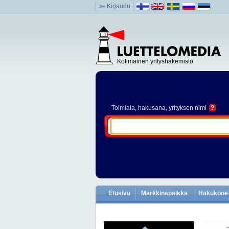
Kirjaudu
Kotimainen yrityshakemisto
Toimiala
, hakusana, yrityksen nimi
?
Etusivu
Markkinapaikka
Hakukone