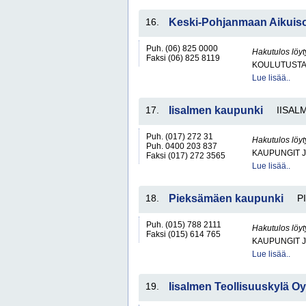
16.
Keski-Pohjanmaan Aikuis
Puh. (06) 825 0000
Hakutulos löyt
Faksi (06) 825 8119
KOULUTUST
Lue lisää..
17.
Iisalmen kaupunki
IISALM
Puh. (017) 272 31
Hakutulos löyt
Puh. 0400 203 837
KAUPUNGIT 
Faksi (017) 272 3565
Lue lisää..
18.
Pieksämäen kaupunki
P
Puh. (015) 788 2111
Hakutulos löyt
Faksi (015) 614 765
KAUPUNGIT 
Lue lisää..
19.
Iisalmen Teollisuuskylä Oy