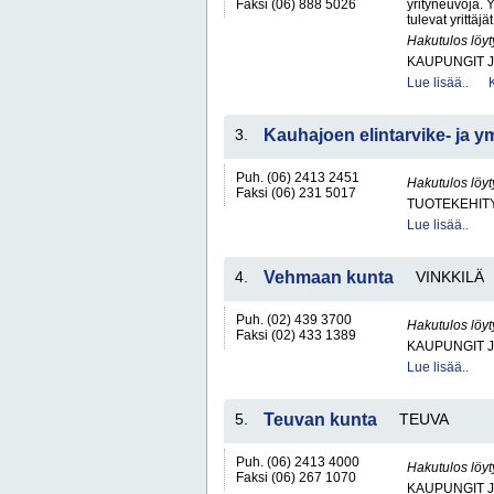
Faksi (06) 888 5026
yrityneuvoja. Y
tulevat yrittäj
Hakutulos löyt
KAUPUNGIT 
Lue lisää..
3.
Kauhajoen elintarvike- ja y
Puh. (06) 2413 2451
Hakutulos löyt
Faksi (06) 231 5017
TUOTEKEHITY
Lue lisää..
4.
Vehmaan kunta
VINKKILÄ
Puh. (02) 439 3700
Hakutulos löyt
Faksi (02) 433 1389
KAUPUNGIT 
Lue lisää..
5.
Teuvan kunta
TEUVA
Puh. (06) 2413 4000
Hakutulos löyt
Faksi (06) 267 1070
KAUPUNGIT 