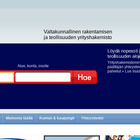
Valtakunnallinen rakentamisen
ja teollisuuden yrityshakemisto
Löydä nopeasti 
teollisuuden aloj
Yrityshakemistomme
Alue
, kunta, osoite
päättäjän yhteystie
palvelut
» Lue lisä
Hae
Mainosta täällä
Kunnat & kaupungit
Yhteystiedot