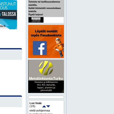
Lue lisää
(
1
/5)
etelä-pohjanmaa