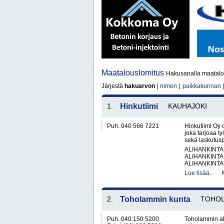
Maatalouslomitus
Hakusanalla maatalou
Järjestä
hakuarvon
|
nimen
|
paikkakunnan
1.
Hinkutiimi
KAUHAJOKI
Puh. 040 566 7221
Hinkutiimi Oy 
joka tarjoaa t
sekä laskutusp
ALIHANKINTA
ALIHANKINTA
ALIHANKINTA
Lue lisää..
2.
Toholammin kunta
TOHOL
Puh. 040 150 5200
Toholammin al