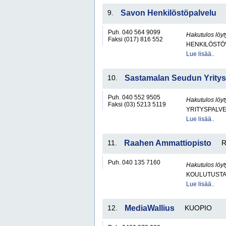
9.
Savon Henkilöstöpalvelu
Puh. 040 564 9099
Hakutulos löyt
Faksi (017) 816 552
HENKILÖSTÖ
Lue lisää..
10.
Sastamalan Seudun Yritys
Puh. 040 552 9505
Hakutulos löyt
Faksi (03) 5213 5119
YRITYSPALV
Lue lisää..
11.
Raahen Ammattiopisto
Puh. 040 135 7160
Hakutulos löyt
KOULUTUST
Lue lisää..
12.
MediaWallius
KUOPIO