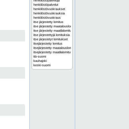
henkilöstöpalveluja
henkilöstöpalvelut
henkilöstövuokraukset
henkilöstövuokrauksia
henkilöstövuokraus
itse järjestetty lomitus
itse järjestetty maatalouslomitus
itse järjestetty maatilalomitus
itse järjestettyjä lomituksia
itse järjestetyt lomitukset
itsejärjestetty lomitus
itsejärjestetty maatalouslomitus
itsejärjestetty maatilalomitus
itä-suomi
kauhajoki
keski-suomi
kevytyrittäjyyksiä
kevytyrittäjyys
koko suomi
lappi
laskutuspalvelu
laskutuspalveluja
laskutuspalvelut
lomituspalveluja
lomituspalvelut
maatalouslomitukset
maatalouslomituksia
maatalouslomitus
pirkanmaa
pohjanmaa