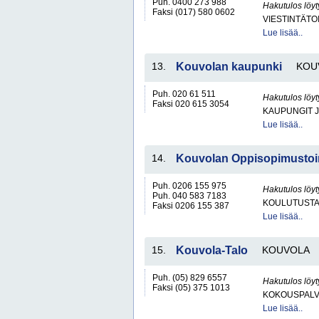
Puh. 0400 273 988
Hakutulos löyt
Faksi (017) 580 0602
VIESTINTÄTO
Lue lisää..
13.
Kouvolan kaupunki
KOU
Puh. 020 61 511
Hakutulos löyt
Faksi 020 615 3054
KAUPUNGIT 
Lue lisää..
14.
Kouvolan Oppisopimustoi
Puh. 0206 155 975
Hakutulos löyt
Puh. 040 583 7183
KOULUTUST
Faksi 0206 155 387
Lue lisää..
15.
Kouvola-Talo
KOUVOLA
Puh. (05) 829 6557
Hakutulos löyt
Faksi (05) 375 1013
KOKOUSPALVE
Lue lisää..