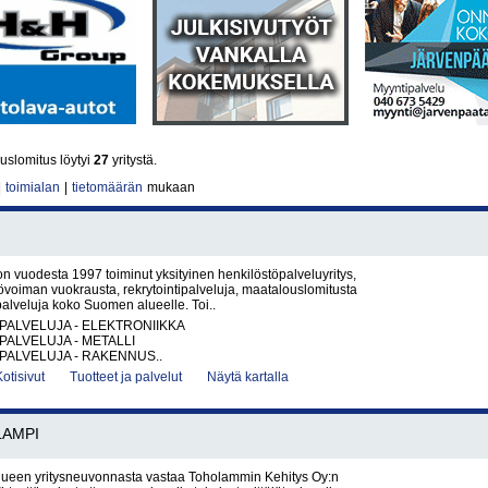
slomitus löytyi
27
yritystä.
|
toimialan
|
tietomäärän
mukaan
on vuodesta 1997 toiminut yksityinen henkilöstöpalveluyritys,
yövoiman vuokrausta, rekrytointipalveluja, maatalouslomitusta
alveluja koko Suomen alueelle. Toi..
PALVELUJA - ELEKTRONIIKKA
PALVELUJA - METALLI
PALVELUJA - RAKENNUS..
Kotisivut
Tuotteet ja palvelut
Näytä kartalla
AMPI
ueen yritysneuvonnasta vastaa Toholammin Kehitys Oy:n