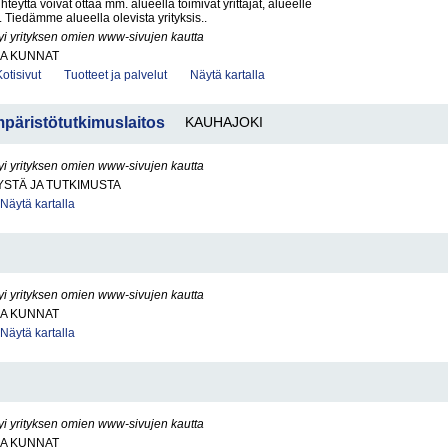
hteyttä voivat ottaa mm. alueella toimivat yrittäjät, alueelle
ät. Tiedämme alueella olevista yrityksis..
yi yrityksen omien www-sivujen kautta
JA KUNNAT
Kotisivut
Tuotteet ja palvelut
Näytä kartalla
mpäristötutkimuslaitos
KAUHAJOKI
yi yrityksen omien www-sivujen kautta
STÄ JA TUTKIMUSTA
Näytä kartalla
yi yrityksen omien www-sivujen kautta
JA KUNNAT
Näytä kartalla
yi yrityksen omien www-sivujen kautta
JA KUNNAT