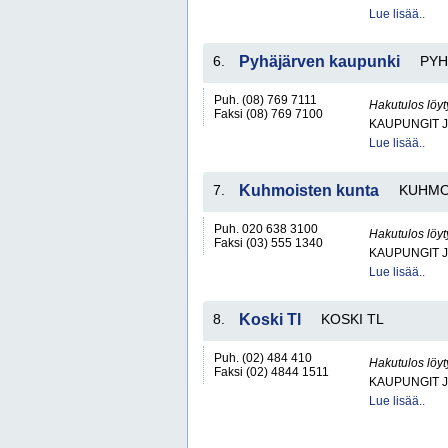
Lue lisää..
6.
Pyhäjärven kaupunki
PYH
Puh. (08) 769 7111
Hakutulos löyt
Faksi (08) 769 7100
KAUPUNGIT 
Lue lisää..
7.
Kuhmoisten kunta
KUHMO
Puh. 020 638 3100
Hakutulos löyt
Faksi (03) 555 1340
KAUPUNGIT 
Lue lisää..
8.
Koski Tl
KOSKI TL
Puh. (02) 484 410
Hakutulos löyt
Faksi (02) 4844 1511
KAUPUNGIT 
Lue lisää..