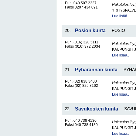
Puh. 040 507 2227
Hakutulos löyt
Faksi 0207 434 091
YRITYSPALV
Lue lisää..
20.
Posion kunta
POSIO
Puh. (016) 320 5111
Hakutulos löyt
Faksi (016) 372 2034
KAUPUNGIT 
Lue lisää..
21.
Pyhärannan kunta
PYHÄ
Puh. (02) 838 3400
Hakutulos löyt
Faksi (02) 825 8162
KAUPUNGIT 
Lue lisää..
22.
Savukosken kunta
SAVU
Puh. 040 738 4130
Hakutulos löyt
Faksi 040 738 4130
KAUPUNGIT 
Lue lisää..