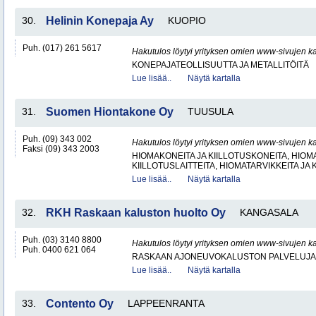
30.
Helinin Konepaja Ay
KUOPIO
Puh. (017) 261 5617
Hakutulos löytyi yrityksen omien www-sivujen ka
KONEPAJATEOLLISUUTTA JA METALLITÖITÄ
Lue lisää..
Näytä kartalla
31.
Suomen Hiontakone Oy
TUUSULA
Puh. (09) 343 002
Hakutulos löytyi yrityksen omien www-sivujen ka
Faksi (09) 343 2003
HIOMAKONEITA JA KIILLOTUSKONEITA, HIOMA
KIILLOTUSLAITTEITA, HIOMATARVIKKEITA JA 
Lue lisää..
Näytä kartalla
32.
RKH Raskaan kaluston huolto Oy
KANGASALA
Puh. (03) 3140 8800
Hakutulos löytyi yrityksen omien www-sivujen ka
Puh. 0400 621 064
RASKAAN AJONEUVOKALUSTON PALVELUJA
Lue lisää..
Näytä kartalla
33.
Contento Oy
LAPPEENRANTA