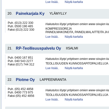
Lue lisää..
Näytä kartalla
20.
Painekarjala Ky
YLÄMYLLY
Puh. (013) 222 330
Hakutulos löytyi yrityksen omien www-sivujen ka
Puh. 0500 190 465
KOMPRESSOREJA
Faksi (013) 222 330
PAINEILMAKONEITA, PAINEILMALAITTEITA JA
Lue lisää..
Näytä kartalla
21.
RP-Teollisuuspalvelu Oy
IISALMI
Puh. 0400 167 851
Hakutulos löytyi yrityksen omien www-sivujen ka
Puh. 040 543 2277
TEOLLISUUDEN KUNNOSSAPITOPALVELUJA
Faksi (017) 744 312
Lue lisää..
Näytä kartalla
22.
Plotme Oy
LAPPEENRANTA
Puh. (05) 452 4858
Hakutulos löytyi yrityksen omien www-sivujen ka
Puh. 0400 773 975
TEOLLISUUDEN KUNNOSSAPITOPALVELUJA
Faksi (05) 452 4856
Lue lisää..
Näytä kartalla