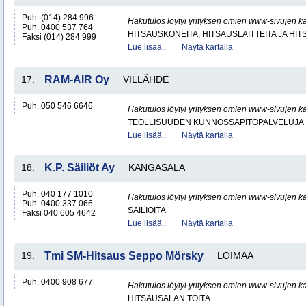
Puh. (014) 284 996
Hakutulos löytyi yrityksen omien www-sivujen ka
Puh. 0400 537 764
HITSAUSKONEITA, HITSAUSLAITTEITA JA HI
Faksi (014) 284 999
Lue lisää..
Näytä kartalla
17.
RAM-AIR Oy
VILLÄHDE
Puh. 050 546 6646
Hakutulos löytyi yrityksen omien www-sivujen ka
TEOLLISUUDEN KUNNOSSAPITOPALVELUJA
Lue lisää..
Näytä kartalla
18.
K.P. Säiliöt Ay
KANGASALA
Puh. 040 177 1010
Hakutulos löytyi yrityksen omien www-sivujen ka
Puh. 0400 337 066
SÄILIÖITÄ
Faksi 040 605 4642
Lue lisää..
Näytä kartalla
19.
Tmi SM-Hitsaus Seppo Mörsky
LOIMAA
Puh. 0400 908 677
Hakutulos löytyi yrityksen omien www-sivujen ka
HITSAUSALAN TÖITÄ