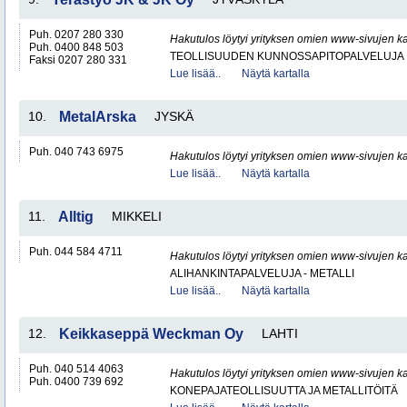
Puh. 0207 280 330
Hakutulos löytyi yrityksen omien www-sivujen ka
Puh. 0400 848 503
TEOLLISUUDEN KUNNOSSAPITOPALVELUJA
Faksi 0207 280 331
Lue lisää..
Näytä kartalla
10.
MetalArska
JYSKÄ
Puh. 040 743 6975
Hakutulos löytyi yrityksen omien www-sivujen ka
Lue lisää..
Näytä kartalla
11.
Alltig
MIKKELI
Puh. 044 584 4711
Hakutulos löytyi yrityksen omien www-sivujen ka
ALIHANKINTAPALVELUJA - METALLI
Lue lisää..
Näytä kartalla
12.
Keikkaseppä Weckman Oy
LAHTI
Puh. 040 514 4063
Hakutulos löytyi yrityksen omien www-sivujen ka
Puh. 0400 739 692
KONEPAJATEOLLISUUTTA JA METALLITÖITÄ