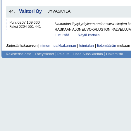
44.
Valttori Oy
JYVÄSKYLÄ
Puh. 0207 109 660
Hakutulos löytyi yrityksen omien www-sivujen ka
Faksi 0204 551 441
RASKAAN AJONEUVOKALUSTON PALVELUJA
Lue lisää..
Näytä kartalla
Järjestä
hakuarvon
|
nimen
|
paikkakunnan
|
toimialan
|
tietomäärän
mukaan
Rekisteriseloste
Yhteystiedot
Palaute
Lisää Suosikkeihin
Hakemisto