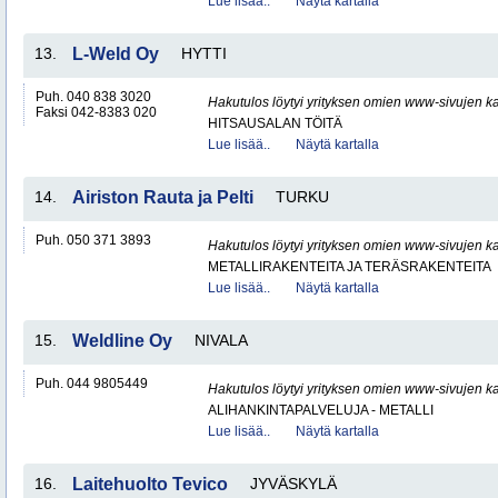
Lue lisää..
Näytä kartalla
13.
L-Weld Oy
HYTTI
Puh. 040 838 3020
Hakutulos löytyi yrityksen omien www-sivujen ka
Faksi 042-8383 020
HITSAUSALAN TÖITÄ
Lue lisää..
Näytä kartalla
14.
Airiston Rauta ja Pelti
TURKU
Puh. 050 371 3893
Hakutulos löytyi yrityksen omien www-sivujen ka
METALLIRAKENTEITA JA TERÄSRAKENTEITA
Lue lisää..
Näytä kartalla
15.
Weldline Oy
NIVALA
Puh. 044 9805449
Hakutulos löytyi yrityksen omien www-sivujen ka
ALIHANKINTAPALVELUJA - METALLI
Lue lisää..
Näytä kartalla
16.
Laitehuolto Tevico
JYVÄSKYLÄ