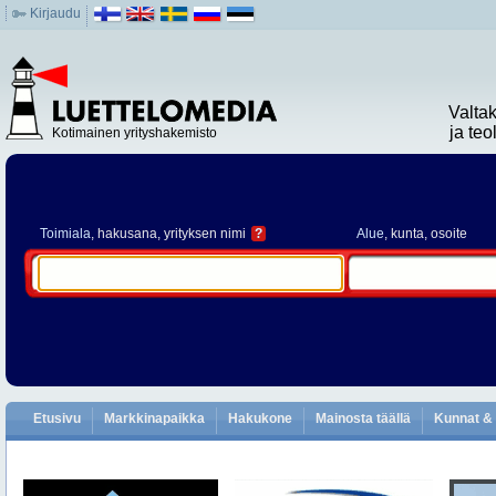
Kirjaudu
Valta
ja te
Kotimainen yrityshakemisto
Toimiala
, hakusana, yrityksen nimi
?
Alue
, kunta, osoite
Etusivu
Markkinapaikka
Hakukone
Mainosta täällä
Kunnat & 