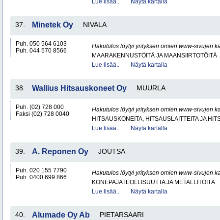
Lue lisää..
Näytä kartalla
37.
Minetek Oy
NIVALA
Puh. 050 564 6103
Hakutulos löytyi yrityksen omien www-sivujen ka
Puh. 044 570 8566
MAARAKENNUSTÖITÄ JA MAANSIIRTOTÖITÄ
Lue lisää..
Näytä kartalla
38.
Wallius Hitsauskoneet Oy
MUURLA
Puh. (02) 728 000
Hakutulos löytyi yrityksen omien www-sivujen ka
Faksi (02) 728 0040
HITSAUSKONEITA, HITSAUSLAITTEITA JA HI
Lue lisää..
Näytä kartalla
39.
A. Reponen Oy
JOUTSA
Puh. 020 155 7790
Hakutulos löytyi yrityksen omien www-sivujen ka
Puh. 0400 699 866
KONEPAJATEOLLISUUTTA JA METALLITÖITÄ
Lue lisää..
Näytä kartalla
40.
Alumade Oy Ab
PIETARSAARI