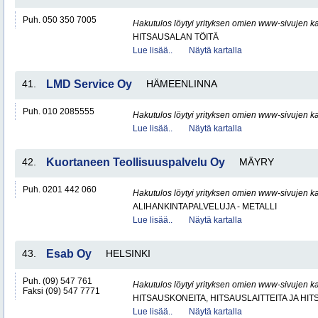
Puh. 050 350 7005
Hakutulos löytyi yrityksen omien www-sivujen ka
HITSAUSALAN TÖITÄ
Lue lisää..
Näytä kartalla
41.
LMD Service Oy
HÄMEENLINNA
Puh. 010 2085555
Hakutulos löytyi yrityksen omien www-sivujen ka
Lue lisää..
Näytä kartalla
42.
Kuortaneen Teollisuuspalvelu Oy
MÄYRY
Puh. 0201 442 060
Hakutulos löytyi yrityksen omien www-sivujen ka
ALIHANKINTAPALVELUJA - METALLI
Lue lisää..
Näytä kartalla
43.
Esab Oy
HELSINKI
Puh. (09) 547 761
Hakutulos löytyi yrityksen omien www-sivujen ka
Faksi (09) 547 7771
HITSAUSKONEITA, HITSAUSLAITTEITA JA HI
Lue lisää..
Näytä kartalla