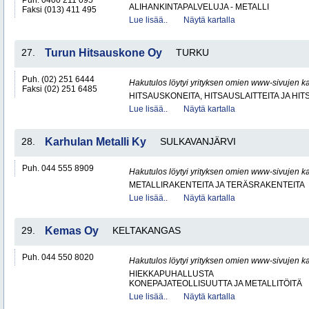
Puh. 0400 211 095
ALIHANKINTAPALVELUJA - METALLI
Faksi (013) 411 495
Lue lisää..
Näytä kartalla
27.
Turun Hitsauskone Oy
TURKU
Puh. (02) 251 6444
Hakutulos löytyi yrityksen omien www-sivujen ka
Faksi (02) 251 6485
HITSAUSKONEITA, HITSAUSLAITTEITA JA HI
Lue lisää..
Näytä kartalla
28.
Karhulan Metalli Ky
SULKAVANJÄRVI
Puh. 044 555 8909
Hakutulos löytyi yrityksen omien www-sivujen ka
METALLIRAKENTEITA JA TERÄSRAKENTEITA
Lue lisää..
Näytä kartalla
29.
Kemas Oy
KELTAKANGAS
Puh. 044 550 8020
Hakutulos löytyi yrityksen omien www-sivujen ka
HIEKKAPUHALLUSTA
KONEPAJATEOLLISUUTTA JA METALLITÖITÄ
Lue lisää..
Näytä kartalla