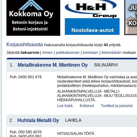
Korjaushitsausta
Hakusanalla korjaushitsausta löytyi
44
yritystä.
Järjestä
hakuarvon
|
nimen
|
paikkakunnan
|
toimialan
|
tietomäärän
mukaan
1.
Metallirakenne M. Miettinen Oy
SIILINJÄRVI
Puh. 0400 901 478
Metallirakenne M. Miettinen Oy valmistaa ja ase
rautarakenteet sekä tekee korjaushitsaukset, ko
pintakäsittelyn (hiekkapuhallus, märkämaalaus) v
ALIHANKINTAPALVELUJA - METALLI
ALIHANKINTAPALVELUJA - MUU TEOLLISUUS
HIEKKAPUHALLUSTA..
Lue lisää..
Kotisivut
Tuotteet ja palvelut
2.
Huhtala Metalli Oy
LAHELA
Puh. 050 585 4076
HITSAUSALAN TÖITÄ
Puh. 0400 450 892