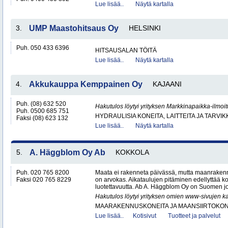
Lue lisää..
Näytä kartalla
3.
UMP Maastohitsaus Oy
HELSINKI
Puh. 050 433 6396
HITSAUSALAN TÖITÄ
Lue lisää..
Näytä kartalla
4.
Akkukauppa Kemppainen Oy
KAJAANI
Puh. (08) 632 520
Hakutulos löytyi yrityksen Markkinapaikka-ilmoi
Puh. 0500 685 751
HYDRAULISIA KONEITA, LAITTEITA JA TARVIK
Faksi (08) 623 132
Lue lisää..
Näytä kartalla
5.
A. Häggblom Oy Ab
KOKKOLA
Puh. 020 765 8200
Maata ei rakenneta päivässä, mutta maanrakenn
Faksi 020 765 8229
on arvokas. Aikataulujen pitäminen edellyttää k
luotettavuutta. Ab A. Häggblom Oy on Suomen j
Hakutulos löytyi yrityksen omien www-sivujen ka
MAARAKENNUSKONEITA JA MAANSIIRTOKONE
Lue lisää..
Kotisivut
Tuotteet ja palvelut