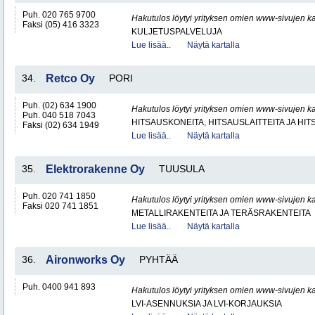
Puh. 020 765 9700
Hakutulos löytyi yrityksen omien www-sivujen ka
Faksi (05) 416 3323
KULJETUSPALVELUJA
Lue lisää..
Näytä kartalla
34.
Retco Oy
PORI
Puh. (02) 634 1900
Hakutulos löytyi yrityksen omien www-sivujen ka
Puh. 040 518 7043
HITSAUSKONEITA, HITSAUSLAITTEITA JA HI
Faksi (02) 634 1949
Lue lisää..
Näytä kartalla
35.
Elektrorakenne Oy
TUUSULA
Puh. 020 741 1850
Hakutulos löytyi yrityksen omien www-sivujen ka
Faksi 020 741 1851
METALLIRAKENTEITA JA TERÄSRAKENTEITA
Lue lisää..
Näytä kartalla
36.
Aironworks Oy
PYHTÄÄ
Puh. 0400 941 893
Hakutulos löytyi yrityksen omien www-sivujen ka
LVI-ASENNUKSIA JA LVI-KORJAUKSIA