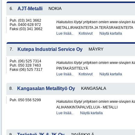
6.
AJT-Metalli
NOKIA
Puh. (03) 341 3662
Hakutulos löytyi yrityksen omien www-sivujen ka
Puh. 0400 628 972
METALLIRAKENTEITA JA TERÄSRAKENTEITA
Faksi (03) 341 3662
Lue lisää..
Kotisivut
Näytä kartalla
7.
Kutepa Industrial Service Oy
MÄYRY
Puh. (06) 525 7314
Hakutulos löytyi yrityksen omien www-sivujen ka
Puh. 050 328 7463
PINTAKÄSITTELYÄ
Faksi (06) 525 7317
Lue lisää..
Kotisivut
Näytä kartalla
8.
Kangasalan Metallityö Oy
KANGASALA
Puh. 050 556 5299
Hakutulos löytyi yrityksen omien www-sivujen ka
ALIHANKINTAPALVELUJA - METALLI
Lue lisää..
Näytä kartalla
9.
Terästyö JK & JK Oy
JYVÄSKYLÄ