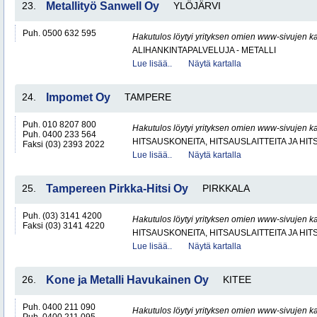
23.
Metallityö Sanwell Oy
YLÖJÄRVI
Puh. 0500 632 595
Hakutulos löytyi yrityksen omien www-sivujen ka
ALIHANKINTAPALVELUJA - METALLI
Lue lisää..
Näytä kartalla
24.
Impomet Oy
TAMPERE
Puh. 010 8207 800
Hakutulos löytyi yrityksen omien www-sivujen ka
Puh. 0400 233 564
HITSAUSKONEITA, HITSAUSLAITTEITA JA HI
Faksi (03) 2393 2022
Lue lisää..
Näytä kartalla
25.
Tampereen Pirkka-Hitsi Oy
PIRKKALA
Puh. (03) 3141 4200
Hakutulos löytyi yrityksen omien www-sivujen ka
Faksi (03) 3141 4220
HITSAUSKONEITA, HITSAUSLAITTEITA JA HI
Lue lisää..
Näytä kartalla
26.
Kone ja Metalli Havukainen Oy
KITEE
Puh. 0400 211 090
Hakutulos löytyi yrityksen omien www-sivujen ka