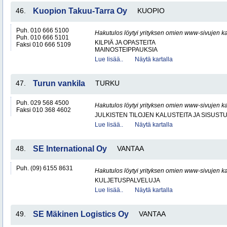
46.
Kuopion Takuu-Tarra Oy
KUOPIO
Puh. 010 666 5100
Hakutulos löytyi yrityksen omien www-sivujen ka
Puh. 010 666 5101
KILPIÄ JA OPASTEITA
Faksi 010 666 5109
MAINOSTEIPPAUKSIA
Lue lisää..
Näytä kartalla
47.
Turun vankila
TURKU
Puh. 029 568 4500
Hakutulos löytyi yrityksen omien www-sivujen ka
Faksi 010 368 4602
JULKISTEN TILOJEN KALUSTEITA JA SISUST
Lue lisää..
Näytä kartalla
48.
SE International Oy
VANTAA
Puh. (09) 6155 8631
Hakutulos löytyi yrityksen omien www-sivujen ka
KULJETUSPALVELUJA
Lue lisää..
Näytä kartalla
49.
SE Mäkinen Logistics Oy
VANTAA