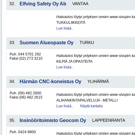
32.
Elfving Safety Oy Ab
VANTAA
Hakutulos löytyi yrityksen omien www-sivujen ka
TUKKULIIKKEITÄ
Lue lisää..
33.
Suomen Alueopaste Oy
TURKU
Puh. 044 5701 292
Hakutulos löytyi yrityksen omien www-sivujen ka
Faksi (02) 273 3210
KILPIÄ JA OPASTEITA
Lue lisää..
34.
Härmän CNC-koneistus Oy
YLIHÄRMÄ
Puh. (06) 482 2600
Hakutulos löytyi yrityksen omien www-sivujen ka
Faksi (06) 482 2615
ALIHANKINTAPALVELUJA - METALLI
Lue lisää..
Näytä kartalla
35.
Insinööritoimisto Geocom Oy
LAPPEENRANTA
Puh. 0424 9800
Hakutulos löytyi yrityksen omien www-sivujen ka