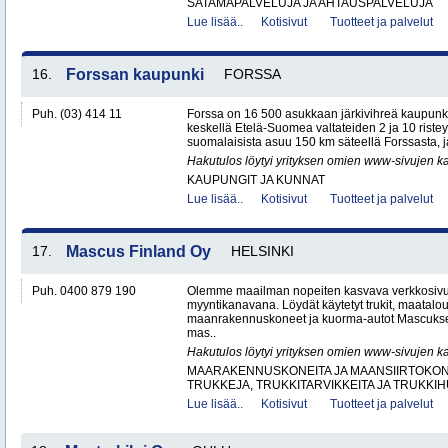
SATAMAPALVELUJA JA AHTAUSPALVELUJA
Lue lisää..
Kotisivut
Tuotteet ja palvelut
16.
Forssan kaupunki
FORSSA
Puh. (03) 414 11
Forssa on 16 500 asukkaan järkivihreä kaupun
keskellä Etelä-Suomea valtateiden 2 ja 10 ristey
suomalaisista asuu 150 km säteellä Forssasta,
Hakutulos löytyi yrityksen omien www-sivujen ka
KAUPUNGIT JA KUNNAT
Lue lisää..
Kotisivut
Tuotteet ja palvelut
17.
Mascus Finland Oy
HELSINKI
Puh. 0400 879 190
Olemme maailman nopeiten kasvava verkkosivu
myyntikanavana. Löydät käytetyt trukit, maatal
maanrakennuskoneet ja kuorma-autot Mascuks
mas..
Hakutulos löytyi yrityksen omien www-sivujen ka
MAARAKENNUSKONEITA JA MAANSIIRTOKONE
TRUKKEJA, TRUKKITARVIKKEITA JA TRUKKI
Lue lisää..
Kotisivut
Tuotteet ja palvelut