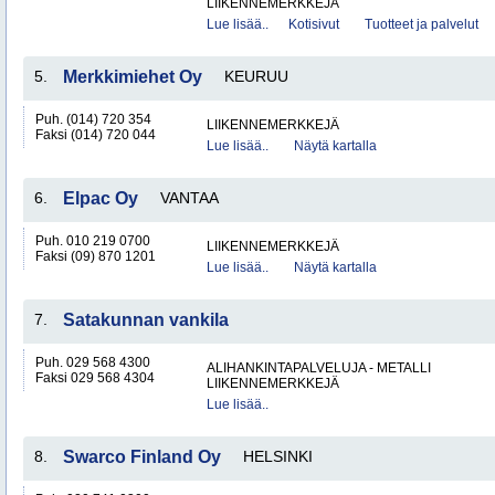
LIIKENNEMERKKEJÄ
Lue lisää..
Kotisivut
Tuotteet ja palvelut
5.
Merkkimiehet Oy
KEURUU
Puh. (014) 720 354
LIIKENNEMERKKEJÄ
Faksi (014) 720 044
Lue lisää..
Näytä kartalla
6.
Elpac Oy
VANTAA
Puh. 010 219 0700
LIIKENNEMERKKEJÄ
Faksi (09) 870 1201
Lue lisää..
Näytä kartalla
7.
Satakunnan vankila
Puh. 029 568 4300
ALIHANKINTAPALVELUJA - METALLI
Faksi 029 568 4304
LIIKENNEMERKKEJÄ
Lue lisää..
8.
Swarco Finland Oy
HELSINKI