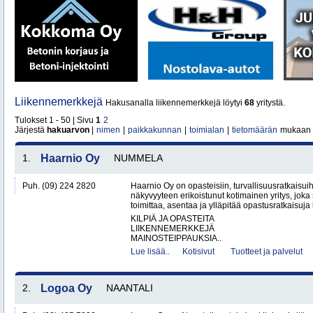
Liikennemerkkejä
Hakusanalla liikennemerkkejä löytyi
68
yritystä.
Tulokset 1 - 50 | Sivu
1
2
Järjestä
hakuarvon
|
nimen
|
paikkakunnan
|
toimialan
|
tietomäärän
mukaan
1.
Haarnio Oy
NUMMELA
Puh. (09) 224 2820
Haarnio Oy on opasteisiin, turvallisuusratkaisuih
näkyvyyteen erikoistunut kotimainen yritys, joka 
toimittaa, asentaa ja ylläpitää opastusratkaisuja
KILPIÄ JA OPASTEITA
LIIKENNEMERKKEJÄ
MAINOSTEIPPAUKSIA..
Lue lisää..
Kotisivut
Tuotteet ja palvelut
2.
Logoa Oy
NAANTALI