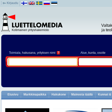
Kirjaudu
Valta
ja te
Kotimainen yrityshakemisto
Toimiala
, hakusana, yrityksen nimi
?
Alue
, kunta, osoite
Etusivu
Markkinapaikka
Hakukone
Mainosta täällä
Kunnat & 