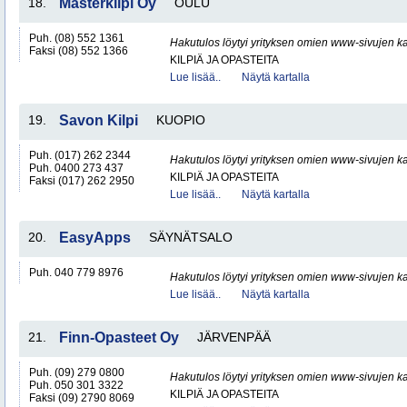
18.
Masterkilpi Oy
OULU
Puh. (08) 552 1361
Hakutulos löytyi yrityksen omien www-sivujen ka
Faksi (08) 552 1366
KILPIÄ JA OPASTEITA
Lue lisää..
Näytä kartalla
19.
Savon Kilpi
KUOPIO
Puh. (017) 262 2344
Hakutulos löytyi yrityksen omien www-sivujen ka
Puh. 0400 273 437
KILPIÄ JA OPASTEITA
Faksi (017) 262 2950
Lue lisää..
Näytä kartalla
20.
EasyApps
SÄYNÄTSALO
Puh. 040 779 8976
Hakutulos löytyi yrityksen omien www-sivujen ka
Lue lisää..
Näytä kartalla
21.
Finn-Opasteet Oy
JÄRVENPÄÄ
Puh. (09) 279 0800
Hakutulos löytyi yrityksen omien www-sivujen ka
Puh. 050 301 3322
KILPIÄ JA OPASTEITA
Faksi (09) 2790 8069