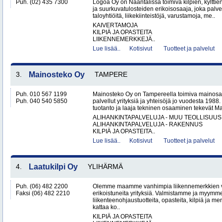
Puh. (02) 435 7300
Logoa Oy on Naantalissa toimiva kilpien, kylttie
ja suurkuvatulosteiden erikoisosaaja, joka palvele
taloyhtiöitä, liikekiinteistöjä, varustamoja, me..
KAIVERTAMOJA
KILPIÄ JA OPASTEITA
LIIKENNEMERKKEJÄ..
Lue lisää..
Kotisivut
Tuotteet ja palvelut
3.
Mainosteko Oy
TAMPERE
Puh. 010 567 1199
Mainosteko Oy on Tampereella toimiva mainosal
Puh. 040 540 5850
palvellut yrityksiä ja yhteisöjä jo vuodesta 198
tuotanto ja laaja tekninen osaaminen tekevät Ma
ALIHANKINTAPALVELUJA - MUU TEOLLISUUS
ALIHANKINTAPALVELUJA - RAKENNUS
KILPIÄ JA OPASTEITA..
Lue lisää..
Kotisivut
Tuotteet ja palvelut
4.
Laatukilpi Oy
YLIHÄRMÄ
Puh. (06) 482 2200
Olemme maamme vanhimpia liikennemerkkien 
Faksi (06) 482 2210
erikoistuneita yrityksiä. Valmistamme ja myymm
liikenteenohjaustuotteita, opasteita, kilpiä ja 
kattaa ko..
KILPIÄ JA OPASTEITA