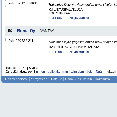
Puh. (09) 6155 8631
Hakutulos löytyi yrityksen omien www-sivujen ka
KULJETUSPALVELUJA
LOGISTIIKKAA
Lue lisää..
Näytä kartalla
50.
Renta Oy
VANTAA
Puh. 020 332 211
Hakutulos löytyi yrityksen omien www-sivujen ka
RAKENNUSVÄLINEVUOKRAUSTA
Lue lisää..
Näytä kartalla
Tulokset 1 - 50 | Sivu
1
2
Järjestä
hakuarvon
|
nimen
|
paikkakunnan
|
toimialan
|
tietomäärän
mukaan
Rekisteriseloste
Yhteystiedot
Palaute
Lisää Suosikkeihin
Hakemisto