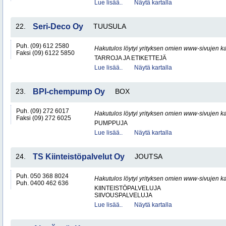
Lue lisää..
Näytä kartalla
22.
Seri-Deco Oy
TUUSULA
Puh. (09) 612 2580
Hakutulos löytyi yrityksen omien www-sivujen ka
Faksi (09) 6122 5850
TARROJA JA ETIKETTEJÄ
Lue lisää..
Näytä kartalla
23.
BPI-chempump Oy
BOX
Puh. (09) 272 6017
Hakutulos löytyi yrityksen omien www-sivujen ka
Faksi (09) 272 6025
PUMPPUJA
Lue lisää..
Näytä kartalla
24.
TS Kiinteistöpalvelut Oy
JOUTSA
Puh. 050 368 8024
Hakutulos löytyi yrityksen omien www-sivujen ka
Puh. 0400 462 636
KIINTEISTÖPALVELUJA
SIIVOUSPALVELUJA
Lue lisää..
Näytä kartalla