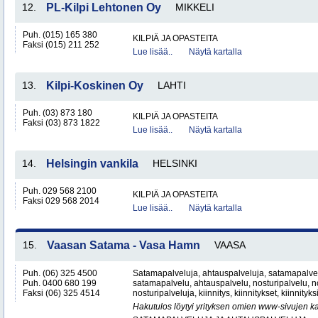
12.
PL-Kilpi Lehtonen Oy
MIKKELI
Puh. (015) 165 380
KILPIÄ JA OPASTEITA
Faksi (015) 211 252
Lue lisää..
Näytä kartalla
13.
Kilpi-Koskinen Oy
LAHTI
Puh. (03) 873 180
KILPIÄ JA OPASTEITA
Faksi (03) 873 1822
Lue lisää..
Näytä kartalla
14.
Helsingin vankila
HELSINKI
Puh. 029 568 2100
KILPIÄ JA OPASTEITA
Faksi 029 568 2014
Lue lisää..
Näytä kartalla
15.
Vaasan Satama - Vasa Hamn
VAASA
Puh. (06) 325 4500
Satamapalveluja, ahtauspalveluja, satamapalvel
Puh. 0400 680 199
satamapalvelu, ahtauspalvelu, nosturipalvelu, no
Faksi (06) 325 4514
nosturipalveluja, kiinnitys, kiinnitykset, kiinnityk
Hakutulos löytyi yrityksen omien www-sivujen ka