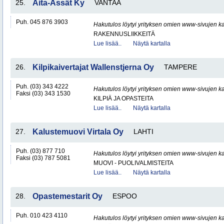
25.
Aita-Ässät Ky
VANTAA
Puh. 045 876 3903
Hakutulos löytyi yrityksen omien www-sivujen ka
RAKENNUSLIIKKEITÄ
Lue lisää..
Näytä kartalla
26.
Kilpikaivertajat Wallenstjerna Oy
TAMPERE
Puh. (03) 343 4222
Hakutulos löytyi yrityksen omien www-sivujen ka
Faksi (03) 343 1530
KILPIÄ JA OPASTEITA
Lue lisää..
Näytä kartalla
27.
Kalustemuovi Virtala Oy
LAHTI
Puh. (03) 877 710
Hakutulos löytyi yrityksen omien www-sivujen ka
Faksi (03) 787 5081
MUOVI - PUOLIVALMISTEITA
Lue lisää..
Näytä kartalla
28.
Opastemestarit Oy
ESPOO
Puh. 010 423 4110
Hakutulos löytyi yrityksen omien www-sivujen ka