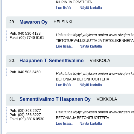
KILPIÄ JA OPASTEITA
Lue lisää..
Näytä kartalla
29.
Mawaron Oy
HELSINKI
Puh. 040 530 4123
Hakutulos löytyi yrityksen omien www-sivujen ka
Faksi (09) 7740 6161
TIETOTURVALLISUUTTA JA TIETOLIIKENNEP
Lue lisää..
Näytä kartalla
30.
Haapanen T. Sementtivalimo
VEIKKOLA
Puh. 040 503 3450
Hakutulos löytyi yrityksen omien www-sivujen ka
BETONIA JA BETONITUOTTEITA
Lue lisää..
Näytä kartalla
31.
Sementtivalimo T Haapanen Oy
VEIKKOLA
Puh. (09) 863 2977
Hakutulos löytyi yrityksen omien www-sivujen ka
Puh. (09) 256 8227
BETONIA JA BETONITUOTTEITA
Faksi (09) 8816 0530
Lue lisää..
Näytä kartalla