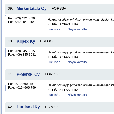
39.
Merkintätalo Oy
FORSSA
Puh. (03) 422 6820
Hakutulos löytyi yrityksen omien www-sivujen ka
Puh. 0400 840 155
KILPIÄ JA OPASTEITA
Lue lisää..
Näytä kartalla
40.
Kilpex Ky
ESPOO
Puh. (09) 345 3615
Hakutulos löytyi yrityksen omien www-sivujen ka
Faksi (09) 345 3631
KILPIÄ JA OPASTEITA
Lue lisää..
Näytä kartalla
41.
P-Merkki Oy
PORVOO
Puh. (019) 666 757
Hakutulos löytyi yrityksen omien www-sivujen ka
Faksi (019) 666 759
KILPIÄ JA OPASTEITA
Lue lisää..
Näytä kartalla
42.
Huulaaki Ky
ESPOO