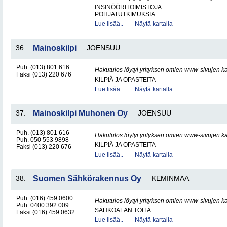
INSINÖÖRITOIMISTOJA
POHJATUTKIMUKSIA
Lue lisää..
Näytä kartalla
36.
Mainoskilpi
JOENSUU
Puh. (013) 801 616
Hakutulos löytyi yrityksen omien www-sivujen ka
Faksi (013) 220 676
KILPIÄ JA OPASTEITA
Lue lisää..
Näytä kartalla
37.
Mainoskilpi Muhonen Oy
JOENSUU
Puh. (013) 801 616
Hakutulos löytyi yrityksen omien www-sivujen ka
Puh. 050 553 9898
KILPIÄ JA OPASTEITA
Faksi (013) 220 676
Lue lisää..
Näytä kartalla
38.
Suomen Sähkörakennus Oy
KEMINMAA
Puh. (016) 459 0600
Hakutulos löytyi yrityksen omien www-sivujen ka
Puh. 0400 392 009
SÄHKÖALAN TÖITÄ
Faksi (016) 459 0632
Lue lisää..
Näytä kartalla