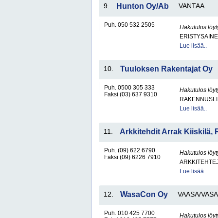
9.
Hunton Oy/Ab
VANTAA
Puh. 050 532 2505
Hakutulos löyt
ERISTYSAINE
Lue lisää..
10.
Tuuloksen Rakentajat Oy
Puh. 0500 305 333
Hakutulos löyt
Faksi (03) 637 9310
RAKENNUSLI
Lue lisää..
11.
Arkkitehdit Arrak Kiiskilä,
Puh. (09) 622 6790
Hakutulos löyt
Faksi (09) 6226 7910
ARKKITEHTEJ
Lue lisää..
12.
WasaCon Oy
VAASA/VASA
Puh. 010 425 7700
Hakutulos löyt