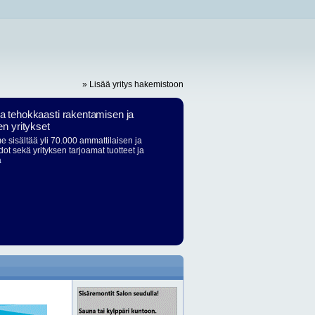
» Lisää yritys hakemistoon
ja tehokkaasti rakentamisen ja
en yritykset
 sisältää yli 70.000 ammattilaisen ja
dot sekä yrityksen tarjoamat tuotteet ja
ä