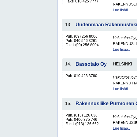
Faksi 010 425 7777
RAKENNUSLI
Lue lisää..
13.
Uudenmaan Rakennustekn
Puh. (09) 256 8006
Hakutulos löyt
Puh. 040 546 3261
RAKENNUSLI
Faksi (09) 256 8004
Lue lisää..
14.
Bassotalo Oy
HELSINKI
Puh. 010 423 3780
Hakutulos löyt
RAKENNUTTA
Lue lisää..
15.
Rakennusliike Purmonen 
Puh. (013) 126 636
Hakutulos löyt
Puh. 0400 375 746
RAKENNUSS
Faksi (013) 126 662
Lue lisää..