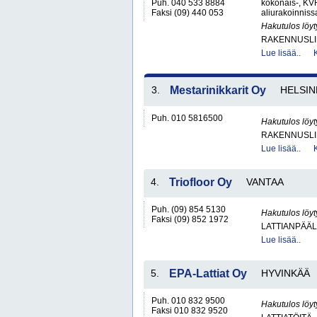
Puh. 040 533 8884
kokonais-, KVR
Faksi (09) 440 053
aliurakoinniss
Hakutulos löyt
RAKENNUSLI
Lue lisää..
3.
Mestarinikkarit Oy
HELSIN
Puh. 010 5816500
Hakutulos löyt
RAKENNUSLI
Lue lisää..
4.
Triofloor Oy
VANTAA
Puh. (09) 854 5130
Hakutulos löyt
Faksi (09) 852 1972
LATTIANPÄÄL
Lue lisää..
5.
EPA-Lattiat Oy
HYVINKÄÄ
Puh. 010 832 9500
Hakutulos löyt
Faksi 010 832 9520