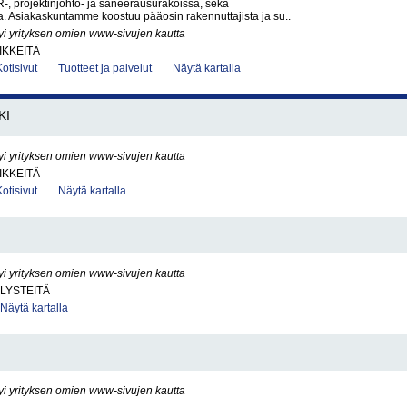
-, projektinjohto- ja saneerausurakoissa, sekä
a. Asiakaskuntamme koostuu pääosin rakennuttajista ja su..
yi yrityksen omien www-sivujen kautta
IKKEITÄ
Kotisivut
Tuotteet ja palvelut
Näytä kartalla
KI
yi yrityksen omien www-sivujen kautta
IKKEITÄ
Kotisivut
Näytä kartalla
yi yrityksen omien www-sivujen kautta
LYSTEITÄ
Näytä kartalla
yi yrityksen omien www-sivujen kautta