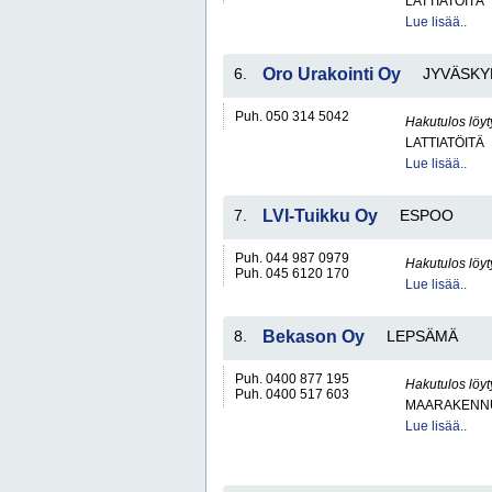
LATTIATÖITÄ
Lue lisää..
6.
Oro Urakointi Oy
JYVÄSKY
Puh. 050 314 5042
Hakutulos löyt
LATTIATÖITÄ
Lue lisää..
7.
LVI-Tuikku Oy
ESPOO
Puh. 044 987 0979
Hakutulos löyt
Puh. 045 6120 170
Lue lisää..
8.
Bekason Oy
LEPSÄMÄ
Puh. 0400 877 195
Hakutulos löyt
Puh. 0400 517 603
MAARAKENNU
Lue lisää..