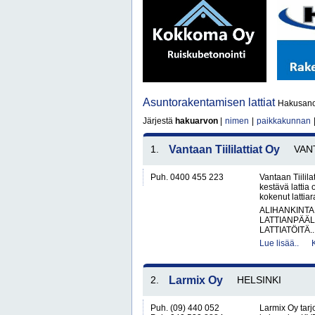
Asuntorakentamisen lattiat
Hakusanoi
Järjestä
hakuarvon
|
nimen
|
paikkakunnan
1.
Vantaan Tiililattiat Oy
VAN
Puh. 0400 455 223
Vantaan Tiilila
kestävä lattia
kokenut lattia
ALIHANKINTA
LATTIANPÄÄL
LATTIATÖITÄ..
Lue lisää..
2.
Larmix Oy
HELSINKI
Puh. (09) 440 052
Larmix Oy tarj