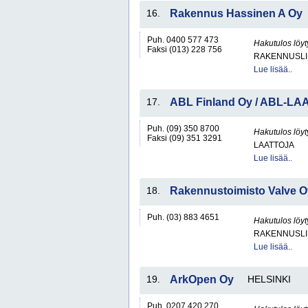
16.
Rakennus Hassinen A Oy
Puh. 0400 577 473
Hakutulos löyt
Faksi (013) 228 756
RAKENNUSLI
Lue lisää..
17.
ABL Finland Oy / ABL-LA
Puh. (09) 350 8700
Hakutulos löyt
Faksi (09) 351 3291
LAATTOJA
Lue lisää..
18.
Rakennustoimisto Valve O
Puh. (03) 883 4651
Hakutulos löyt
RAKENNUSLI
Lue lisää..
19.
ArkOpen Oy
HELSINKI
Puh. 0207 420 270