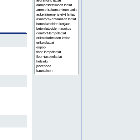
aliurakointi lattiat
ammattikeittiöiden lattiat
ammattirakentaminen lattiat
askelääneneristetyt lattiat
asuntorakentamisen lattiat
betonilattioiden korjaus
betonilattioiden tasoitus
comfort-lämpölattiat
erikoiskohteiden lattiat
erikoislattiat
espoo
floor-lämpölattiat
floor-tasoitelattiat
helsinki
järvenpää
kauniainen
kerava
kerrostalojen lattiat
kirkkonummi
korjausrakentamisen lattiat
kotitalouksien lattiat
käsitasoitteet
lattialämmityksen tasoitteet
lattiaratkaisut
lattiat urakointina
lattiatasoite
lattiatasoitteet
lattiatasoitukset
lattiatasoitus
lattiatyö