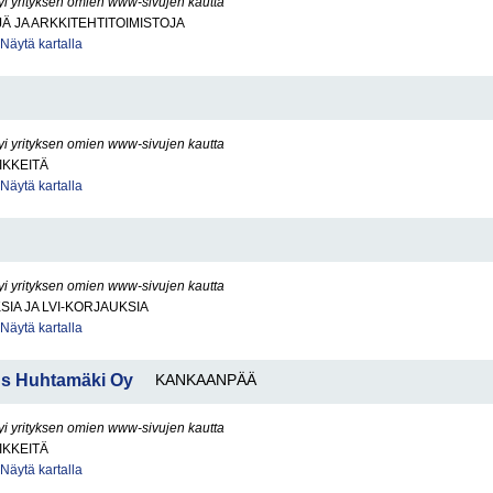
yi yrityksen omien www-sivujen kautta
Ä JA ARKKITEHTITOIMISTOJA
Näytä kartalla
yi yrityksen omien www-sivujen kautta
IKKEITÄ
Näytä kartalla
yi yrityksen omien www-sivujen kautta
SIA JA LVI-KORJAUKSIA
Näytä kartalla
us Huhtamäki Oy
KANKAANPÄÄ
yi yrityksen omien www-sivujen kautta
IKKEITÄ
Näytä kartalla