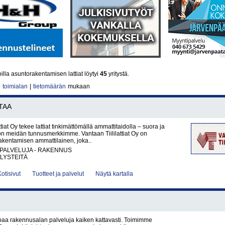
lla asuntorakentamisen lattiat löytyi
45
yritystä.
|
toimialan
|
tietomäärän
mukaan
TAA
ttiat Oy tekee lattiat tinkimättömällä ammattitaidolla – suora ja
 on meidän tunnusmerkkimme. Vantaan Tiililattiat Oy on
rakentamisen ammattilainen, joka..
PALVELUJA - RAKENNUS
LYSTEITÄ
Kotisivut
Tuotteet ja palvelut
Näytä kartalla
oaa rakennusalan palveluja kaiken kattavasti. Toimimme