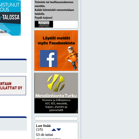
Lue lisää
(
1
/5)
53 db lattiat