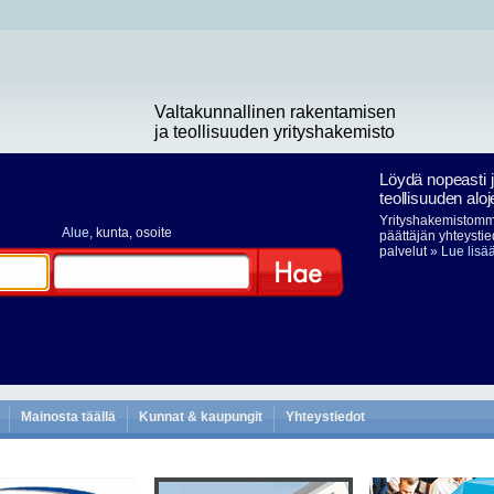
Valtakunnallinen rakentamisen
ja teollisuuden yrityshakemisto
Löydä nopeasti 
teollisuuden aloj
Yrityshakemistomme
Alue
, kunta, osoite
päättäjän yhteystie
palvelut
» Lue lisä
Hae
Mainosta täällä
Kunnat & kaupungit
Yhteystiedot