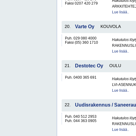
Hakutulos löyt
Faksi 0207 420 279
ARKKITEHTEJ
Lue lisää..
20.
Varte Oy
KOUVOLA
Puh. 029 080 4000
Hakutulos löyt
Faksi (05) 360 1710
RAKENNUSLI
Lue lisää..
21.
Destotec Oy
OULU
Puh. 0400 365 691
Hakutulos löyt
LVI-ASENNUK
Lue lisää..
22.
Uudisrakennus / Saneera
Puh. 040 512 2953
Hakutulos löyt
Puh. 044 363 0905
RAKENNUSLI
Lue lisää..