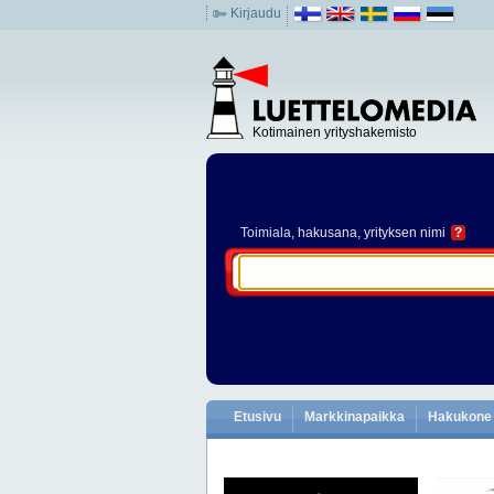
Kirjaudu
Kotimainen yrityshakemisto
Toimiala
, hakusana, yrityksen nimi
?
Etusivu
Markkinapaikka
Hakukone