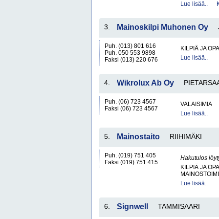
Lue lisää..
3.
Mainoskilpi Muhonen Oy
Puh. (013) 801 616
KILPIÄ JA OP
Puh. 050 553 9898
Lue lisää..
Faksi (013) 220 676
4.
Wikrolux Ab Oy
PIETARSA
Puh. (06) 723 4567
VALAISIMIA
Faksi (06) 723 4567
Lue lisää..
5.
Mainostaito
RIIHIMÄKI
Puh. (019) 751 405
Hakutulos löyt
Faksi (019) 751 415
KILPIÄ JA OP
MAINOSTOIM
Lue lisää..
6.
Signwell
TAMMISAARI