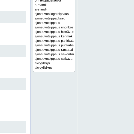
3m teippauskalvot
a-standi
a-standit
ajoneuvon logoteippaus
ajoneuvoteippaukset
ajoneuvoteippaus
ajoneuvoteippaus enonkoski
ajoneuvoteippaus heinävesi
ajoneuvoteippaus kerimäki
ajoneuvoteippaus parikkala
ajoneuvoteippaus punkaharju
ajoneuvoteippaus rantasalmi
ajoneuvoteippaus savonlinna
ajoneuvoteippaus sulkava
akryylikilpi
akryylikilvet
akryylikyltit
akryylikyltti
alihankinta-asennukset
alihankinta-asennus
aluekartat
aluekartta
alueopaste
alueopasteet
alumiinikilpi
alumiinikilvet
alumiinikomposiittikilpi
alumiinikomposiittikilvet
alumiinikomposiittikyltit
alumiinikomposiittikyltti