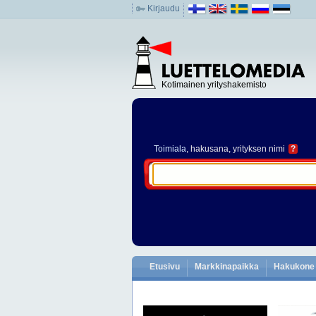
Kirjaudu
Kotimainen yrityshakemisto
Toimiala
, hakusana, yrityksen nimi
?
Etusivu
Markkinapaikka
Hakukone