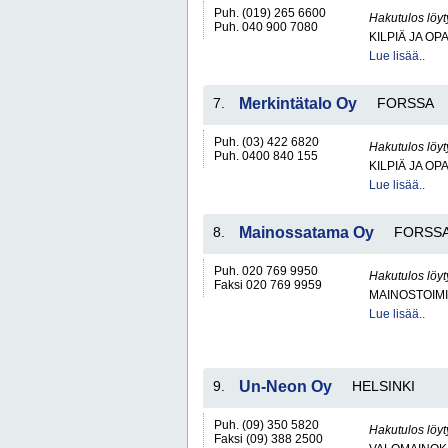
Puh. (019) 265 6600
Hakutulos löyt
Puh. 040 900 7080
KILPIÄ JA OP
Lue lisää..
7.
Merkintätalo Oy
FORSSA
Puh. (03) 422 6820
Hakutulos löyt
Puh. 0400 840 155
KILPIÄ JA OP
Lue lisää..
8.
Mainossatama Oy
FORSS
Puh. 020 769 9950
Hakutulos löyt
Faksi 020 769 9959
MAINOSTOIM
Lue lisää..
9.
Un-Neon Oy
HELSINKI
Puh. (09) 350 5820
Hakutulos löyt
Faksi (09) 388 2500