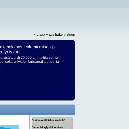
» Lisää yritys hakemistoon
ja tehokkaasti rakentamisen ja
en yritykset
 sisältää yli 70.000 ammattilaisen ja
dot sekä yrityksen tarjoamat tuotteet ja
ä