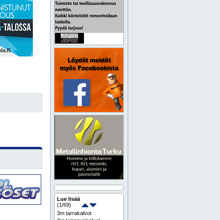
Lue lisää
(
1
/69)
3m tarrakalvot