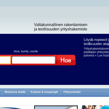
Valtakunnallinen rakentamisen
ja teollisuuden yrityshakemisto
Löydä nopeasti 
teollisuuden aloj
Yrityshakemistomme
Alue
, kunta, osoite
päättäjän yhteystie
palvelut
» Lue lisä
Hae
Mainosta täällä
Kunnat & kaupungit
Yhteystiedot