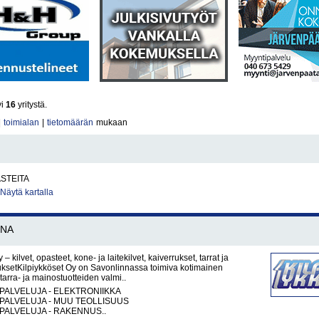
yi
16
yritystä.
|
toimialan
|
tietomäärän
mukaan
ASTEITA
Näytä kartalla
NNA
 – kilvet, opasteet, kone- ja laitekilvet, kaiverrukset, tarrat ja
ksetKilpiykköset Oy on Savonlinnassa toimiva kotimainen
, tarra- ja mainostuotteiden valmi..
PALVELUJA - ELEKTRONIIKKA
PALVELUJA - MUU TEOLLISUUS
PALVELUJA - RAKENNUS..