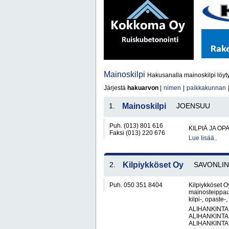
Mainoskilpi
Hakusanalla mainoskilpi löyt
Järjestä
hakuarvon
|
nimen
|
paikkakunnan
1.
Mainoskilpi
JOENSUU
Puh. (013) 801 616
KILPIÄ JA OP
Faksi (013) 220 676
Lue lisää..
2.
Kilpiykköset Oy
SAVONLI
Puh. 050 351 8404
Kilpiykköset Oy
mainosteippau
kilpi-, opaste-
ALIHANKINTA
ALIHANKINTA
ALIHANKINTA