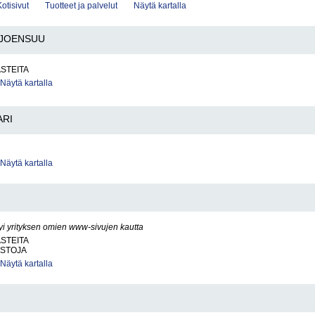
Kotisivut
Tuotteet ja palvelut
Näytä kartalla
JOENSUU
ASTEITA
Näytä kartalla
ARI
Näytä kartalla
yi yrityksen omien www-sivujen kautta
ASTEITA
ISTOJA
Näytä kartalla