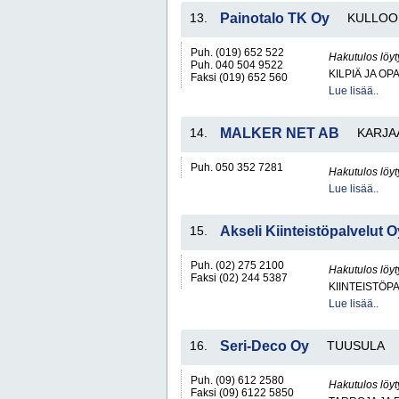
13.
Painotalo TK Oy
KULLOO
Puh. (019) 652 522
Hakutulos löyt
Puh. 040 504 9522
KILPIÄ JA OP
Faksi (019) 652 560
Lue lisää..
14.
MALKER NET AB
KARJA
Puh. 050 352 7281
Hakutulos löyt
Lue lisää..
15.
Akseli Kiinteistöpalvelut O
Puh. (02) 275 2100
Hakutulos löyt
Faksi (02) 244 5387
KIINTEISTÖP
Lue lisää..
16.
Seri-Deco Oy
TUUSULA
Puh. (09) 612 2580
Hakutulos löyt
Faksi (09) 6122 5850