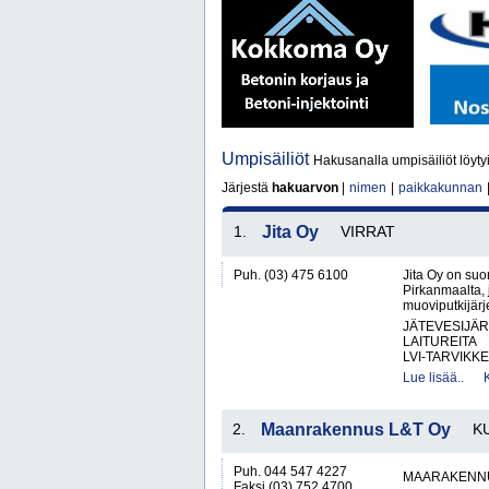
Umpisäiliöt
Hakusanalla umpisäiliöt löyty
Järjestä
hakuarvon
|
nimen
|
paikkakunnan
1.
Jita Oy
VIRRAT
Puh. (03) 475 6100
Jita Oy on suo
Pirkanmaalta, 
muoviputkijärje
JÄTEVESIJÄ
LAITUREITA
LVI-TARVIKKE
Lue lisää..
2.
Maanrakennus L&T Oy
K
Puh. 044 547 4227
MAARAKENNU
Faksi (03) 752 4700