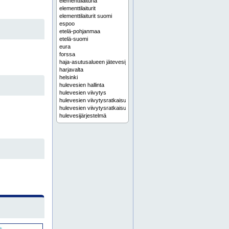
elementtilaituria
elementtilaiturit
elementtilaiturit suomi
espoo
etelä-pohjanmaa
etelä-suomi
eura
forssa
haja-asutusalueen jätevesijärjestelmä
harjavalta
helsinki
hulevesien hallinta
hulevesien viivytys
hulevesien viivytysratkaisu
hulevesien viivytysratkaisut
hulevesijärjestelmä
hulevesijärjestelmät
hulevesiratkaisu
hulevesiratkaisut
hyvinkää
häme
hämeenlinna
ikaalinen
infra kaivot
infra putket
infra tuotteet
infrakaivot
infraputket
infrarakentaminen
infrarakentamisen tuotteet