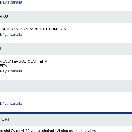
Näytä kartalla
RKU
EKNIIKKAA JA YMPÄRISTÖTUTKIMUSTA
Näytä kartalla
I
 JA JÄTEHUOLTOLAITTEITA
EITA
Näytä kartalla
E
Näytä kartalla
PORI
ntajat Oy on yli 80 vuotta toiminut LVI-alan asiantuntijayritys