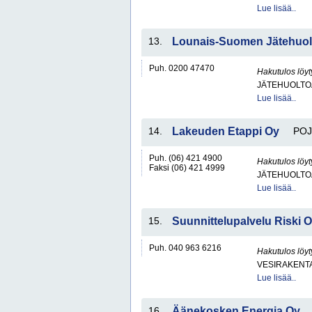
Lue lisää..
13.
Lounais-Suomen Jätehuol
Puh. 0200 47470
Hakutulos löyt
JÄTEHUOLTOA
Lue lisää..
14.
Lakeuden Etappi Oy
PO
Puh. (06) 421 4900
Hakutulos löyt
Faksi (06) 421 4999
JÄTEHUOLTOA
Lue lisää..
15.
Suunnittelupalvelu Riski 
Puh. 040 963 6216
Hakutulos löyt
VESIRAKENT
Lue lisää..
16.
Äänekosken Energia Oy