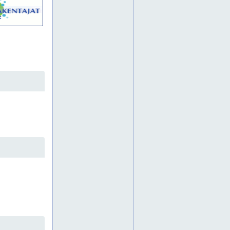
infratuotteet
itä-suomi
jita
jita oy
jita pirkanmaa
jita suomi
jita virrat
joensuu
jyväskylä
jämsä
järvenpää
jäteveden käsittely
jäteveden käsittelyjärjestelmä
jäteveden puhdistus
jätevesien käsittely
jätevesien käsittelyjärjestelmä
jätevesien käsittelyjärjestelmät
jätevesijärjestelmiä
jätevesijärjestelmä
jätevesijärjestelmät
jätevesijärjestelmät suomi
jätevesiratkaisu
jätevesiratkaisut
kaapelinsuojaputket
kaapelinsuojaputket suomi
kaapelinsuojaputki
kaapelinsuojaputkia
kaapelirakentaminen
kaapelisuojaputket
kaapelisuojaputki