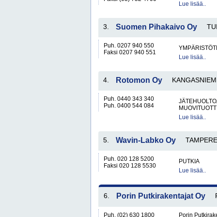
Lue lisää..
3.
Suomen Pihakaivo Oy
TU
Puh. 0207 940 550
YMPÄRISTÖT
Faksi 0207 940 551
Lue lisää..
4.
Rotomon Oy
KANGASNIEM
Puh. 0440 343 340
JÄTEHUOLTOA
Puh. 0400 544 084
MUOVITUOTT
Lue lisää..
5.
Wavin-Labko Oy
TAMPER
Puh. 020 128 5200
PUTKIA
Faksi 020 128 5530
Lue lisää..
6.
Porin Putkirakentajat Oy
Puh. (02) 630 1800
Porin Putkirake