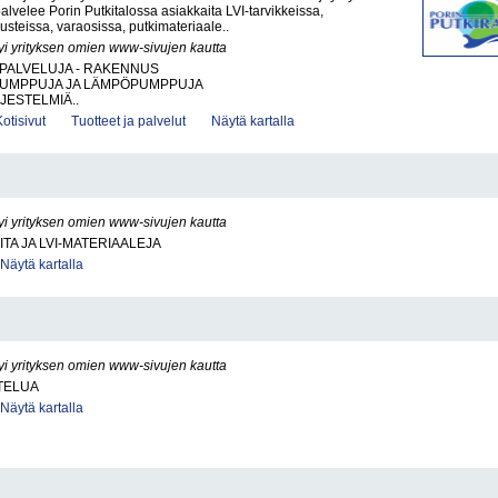
palvelee Porin Putkitalossa asiakkaita LVI-tarvikkeissa,
steissa, varaosissa, putkimateriaale..
yi yrityksen omien www-sivujen kautta
PALVELUJA - RAKENNUS
UMPPUJA JA LÄMPÖPUMPPUJA
JESTELMIÄ..
Kotisivut
Tuotteet ja palvelut
Näytä kartalla
yi yrityksen omien www-sivujen kautta
ITA JA LVI-MATERIAALEJA
Näytä kartalla
yi yrityksen omien www-sivujen kautta
TELUA
Näytä kartalla