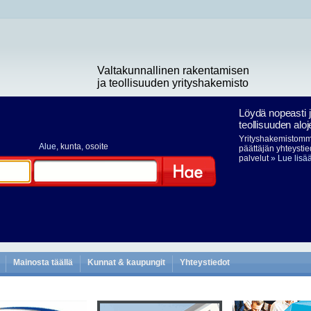
Valtakunnallinen rakentamisen
ja teollisuuden yrityshakemisto
Löydä nopeasti 
teollisuuden aloj
Yrityshakemistomme
Alue
, kunta, osoite
päättäjän yhteystie
palvelut
» Lue lisä
Hae
Mainosta täällä
Kunnat & kaupungit
Yhteystiedot