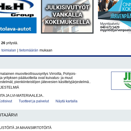
i
26
yritystä.
|
toimialan
|
tietomäärän
mukaan
malainen muoviteollisuusyritys Virroilta, Pohjois-
ja yrityksen päätuotteita ovat kuivatus- ja muut
stelmät, pienkiinteistöjen jätevesien käsittelyjärjestelmä..
RJESTELMIÄ
ITA JA LVI-MATERIAALEJA..
Kotisivut
Tuotteet ja palvelut
Näytä kartalla
UTAJÄRVI
STÖITÄ JA MAANSIIRTOTÖITÄ