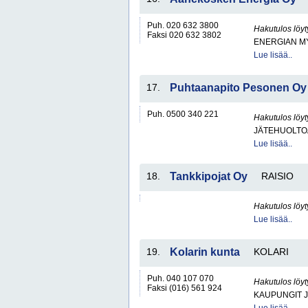
Puh. 020 632 3800
Hakutulos löyt
Faksi 020 632 3802
ENERGIAN MY
Lue lisää..
17.
Puhtaanapito Pesonen Oy
Puh. 0500 340 221
Hakutulos löyt
JÄTEHUOLTOA
Lue lisää..
18.
Tankkipojat Oy
RAISIO
Hakutulos löyt
Lue lisää..
19.
Kolarin kunta
KOLARI
Puh. 040 107 070
Hakutulos löyt
Faksi (016) 561 924
KAUPUNGIT 