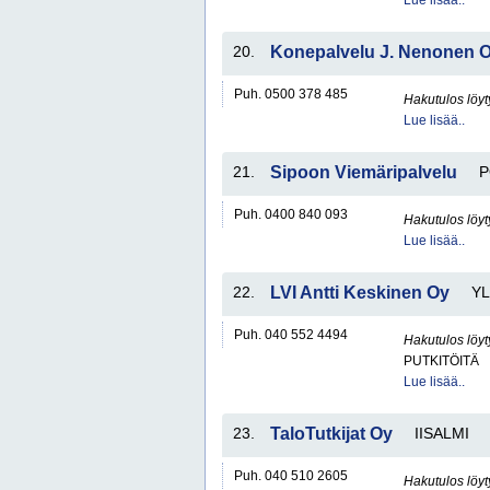
Lue lisää..
20.
Konepalvelu J. Nenonen 
Puh. 0500 378 485
Hakutulos löyt
Lue lisää..
21.
Sipoon Viemäripalvelu
Puh. 0400 840 093
Hakutulos löyt
Lue lisää..
22.
LVI Antti Keskinen Oy
YL
Puh. 040 552 4494
Hakutulos löyt
PUTKITÖITÄ
Lue lisää..
23.
TaloTutkijat Oy
IISALMI
Puh. 040 510 2605
Hakutulos löyt