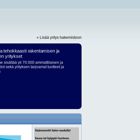
» Lisää yritys hakemistoon
ja tehokkaasti rakentamisen ja
en yritykset
 sisältää yli 70.000 ammattilaisen ja
dot sekä yrityksen tarjoamat tuotteet ja
ä