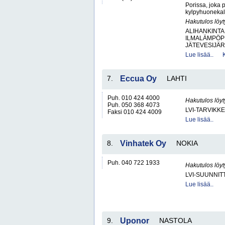
Porissa, joka 
kylpyhuonekalu
Hakutulos löyt
ALIHANKINTA
ILMALÄMPÖP
JÄTEVESIJÄR
Lue lisää..
7.
Eccua Oy
LAHTI
Puh. 010 424 4000
Hakutulos löyt
Puh. 050 368 4073
LVI-TARVIKKE
Faksi 010 424 4009
Lue lisää..
8.
Vinhatek Oy
NOKIA
Puh. 040 722 1933
Hakutulos löyt
LVI-SUUNNIT
Lue lisää..
9.
Uponor
NASTOLA