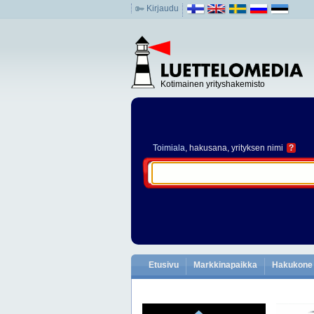
Kirjaudu
Kotimainen yrityshakemisto
Toimiala
, hakusana, yrityksen nimi
?
Etusivu
Markkinapaikka
Hakukone