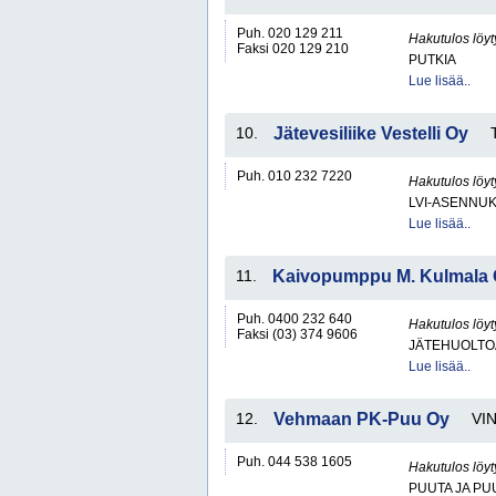
Puh. 020 129 211
Hakutulos löyt
Faksi 020 129 210
PUTKIA
Lue lisää..
10.
Jätevesiliike Vestelli Oy
Puh. 010 232 7220
Hakutulos löyt
LVI-ASENNUK
Lue lisää..
11.
Kaivopumppu M. Kulmala
Puh. 0400 232 640
Hakutulos löyt
Faksi (03) 374 9606
JÄTEHUOLTOA
Lue lisää..
12.
Vehmaan PK-Puu Oy
VI
Puh. 044 538 1605
Hakutulos löyt
PUUTA JA PU