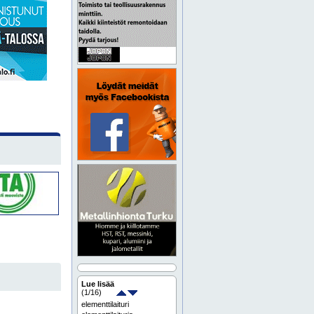
Lue lisää
(
1
/16)
elementtilaituri