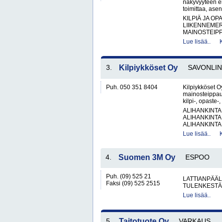
näkyvyyteen er
toimittaa, ase
KILPIÄ JA OP
LIIKENNEME
MAINOSTEIPP
Lue lisää..
3.
Kilpiykköset Oy
SAVONLI
Puh. 050 351 8404
Kilpiykköset Oy
mainosteippau
kilpi-, opaste-
ALIHANKINTA
ALIHANKINTA
ALIHANKINTA
Lue lisää..
4.
Suomen 3M Oy
ESPOO
Puh. (09) 525 21
LATTIANPÄÄL
Faksi (09) 525 2515
TULENKESTÄV
Lue lisää..
5.
Taitotuote Oy
VARKAUS