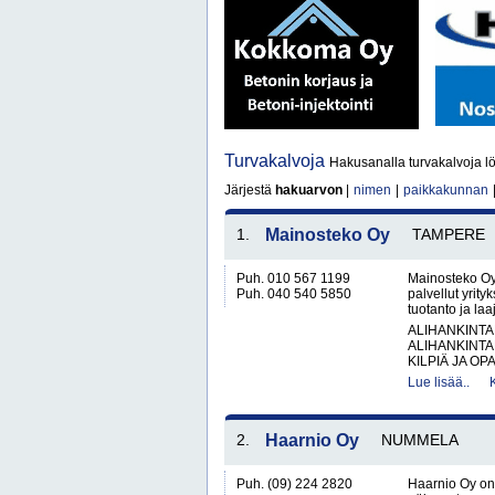
Turvakalvoja
Hakusanalla turvakalvoja lö
Järjestä
hakuarvon
|
nimen
|
paikkakunnan
1.
Mainosteko Oy
TAMPERE
Puh. 010 567 1199
Mainosteko Oy
Puh. 040 540 5850
palvellut yrit
tuotanto ja la
ALIHANKINTA
ALIHANKINTA
KILPIÄ JA OPA
Lue lisää..
2.
Haarnio Oy
NUMMELA
Puh. (09) 224 2820
Haarnio Oy on 