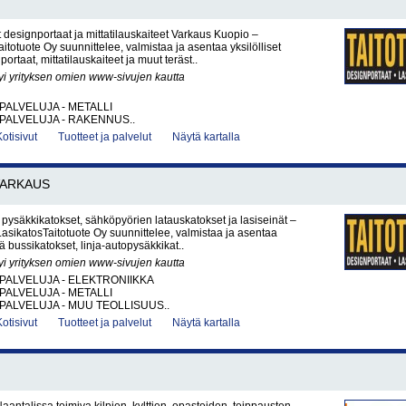
 designportaat ja mittatilauskaiteet Varkaus Kuopio –
itotuote Oy suunnittelee, valmistaa ja asentaa yksilölliset
portaat, mittatilauskaiteet ja muut teräst..
yi yrityksen omien www-sivujen kautta
PALVELUJA - METALLI
PALVELUJA - RAKENNUS..
Kotisivut
Tuotteet ja palvelut
Näytä kartalla
VARKAUS
 pysäkkikatokset, sähköpyörien latauskatokset ja lasiseinät –
LasikatosTaitotuote Oy suunnittelee, valmistaa ja asentaa
ä bussikatokset, linja-autopysäkkikat..
yi yrityksen omien www-sivujen kautta
PALVELUJA - ELEKTRONIIKKA
PALVELUJA - METALLI
PALVELUJA - MUU TEOLLISUUS..
Kotisivut
Tuotteet ja palvelut
Näytä kartalla