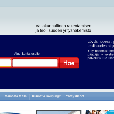
Valtakunnallinen rakentamisen
ja teollisuuden yrityshakemisto
Löydä nopeasti 
teollisuuden aloj
Yrityshakemistomme
Alue
, kunta, osoite
päättäjän yhteystie
palvelut
» Lue lisä
Hae
Mainosta täällä
Kunnat & kaupungit
Yhteystiedot