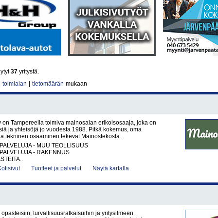
ytyi
37
yritystä.
|
toimialan
|
tietomäärän
mukaan
 on Tampereella toimiva mainosalan erikoisosaaja, joka on
yksiä ja yhteisöjä jo vuodesta 1988. Pitkä kokemus, oma
aja tekninen osaaminen tekevät Mainostekosta..
PALVELUJA - MUU TEOLLISUUS
PALVELUJA - RAKENNUS
STEITA..
Kotisivut
Tuotteet ja palvelut
Näytä kartalla
opasteisiin, turvallisuusratkaisuihin ja yritysilmeen