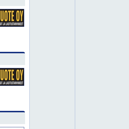
logokilvet
logokyltit
logokyltti
logotarra
logotarrat
mainostarra
mainostarrat
nimikilpi
nimikilvet
nimitaulu
nimitaulut
näkösuojakalvo
näkösuojakalvot
opaste
opasteet
opasteita
porrastaulu
porrastaulut
roll-up
roll-upit
seinäopaste
seinäopasteet
seinätarra
seinätarrat
sisäopaste
sisäopasteet
tarra
tarrakirjaimet
tarrakirjain
tarrat