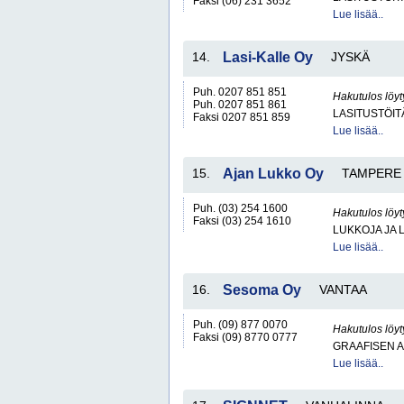
Faksi (06) 231 3652
Lue lisää..
14.
Lasi-Kalle Oy
JYSKÄ
Puh. 0207 851 851
Hakutulos löyt
Puh. 0207 851 861
LASITUSTÖIT
Faksi 0207 851 859
Lue lisää..
15.
Ajan Lukko Oy
TAMPERE
Puh. (03) 254 1600
Hakutulos löyt
Faksi (03) 254 1610
LUKKOJA JA 
Lue lisää..
16.
Sesoma Oy
VANTAA
Puh. (09) 877 0070
Hakutulos löyt
Faksi (09) 8770 0777
GRAAFISEN A
Lue lisää..