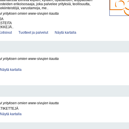
antalissa toimiva kilpien, kylttien, opasteiden, teippausten
steiden erikoisosaaja, joka palvelee yrityksiä, teollisuutta,
iikekiinteistöjä, varustamoja, me..
yi yrityksen omien www-sivujen kautta
JA
ASTEITA
KKEJÄ..
Kotisivut
Tuotteet ja palvelut
Näytä kartalla
yi yrityksen omien www-sivujen kautta
Näytä kartalla
yi yrityksen omien www-sivujen kautta
ETIKETTEJÄ
Näytä kartalla