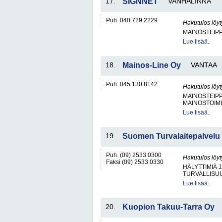
17.
SIGNNET
VANHALINNA
Puh. 040 729 2229
Hakutulos löyt
MAINOSTEIP
Lue lisää..
18.
Mainos-Line Oy
VANTAA
Puh. 045 130 8142
Hakutulos löyt
MAINOSTEIP
MAINOSTOIM
Lue lisää..
19.
Suomen Turvalaitepalvelu
Puh. (09) 2533 0300
Hakutulos löyt
Faksi (09) 2533 0330
HÄLYTTIMIÄ 
TURVALLISU
Lue lisää..
20.
Kuopion Takuu-Tarra Oy