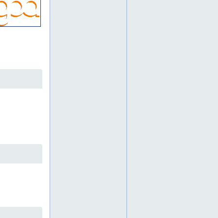
teollisuusopaste
teollisuusopasteet
turvakalvo
turvakalvot
turvaopaste
turvaopasteet
työmaakyltit
työmaakyltti
ulko-opaste
ulko-opasteet
varoituskilpi
varoituskilvet
ajoneuvoteippaukset
asukastaulu
asukastauluja
asukastaulut
aurinkosuojakalvoja
autoteippauksia
banderolleja
erikoiskalvoja
ikkunateippauksia
ilmoitustasku
ilmoitustaskuja
ilmoitustaskut
irtokirjaimia
irtokirjainvalomainokset
irtokirjainvalomainos
jyrsinnät
jälkivalaiseva
jälkivalaisevat