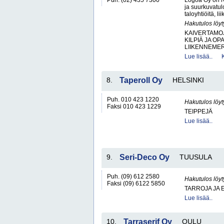
Puh. (02) 435 7300
Logoa Oy on Na
ja suurkuvatulo
taloyhtiöitä, l
Hakutulos löyt
KAIVERTAMO
KILPIÄ JA OP
LIIKENNEMER
Lue lisää..
8.
Taperoll Oy
HELSINKI
Puh. 010 423 1220
Hakutulos löyt
Faksi 010 423 1229
TEIPPEJÄ
Lue lisää..
9.
Seri-Deco Oy
TUUSULA
Puh. (09) 612 2580
Hakutulos löyt
Faksi (09) 6122 5850
TARROJA JA 
Lue lisää..
10.
Tarraserif Oy
OULU