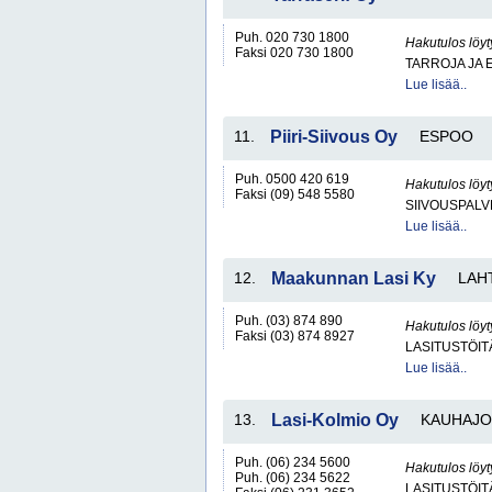
Puh. 020 730 1800
Hakutulos löyt
Faksi 020 730 1800
TARROJA JA 
Lue lisää..
11.
Piiri-Siivous Oy
ESPOO
Puh. 0500 420 619
Hakutulos löyt
Faksi (09) 548 5580
SIIVOUSPAL
Lue lisää..
12.
Maakunnan Lasi Ky
LAH
Puh. (03) 874 890
Hakutulos löyt
Faksi (03) 874 8927
LASITUSTÖIT
Lue lisää..
13.
Lasi-Kolmio Oy
KAUHAJO
Puh. (06) 234 5600
Hakutulos löyt
Puh. (06) 234 5622
LASITUSTÖIT