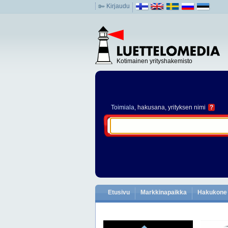
Kirjaudu
Kotimainen yrityshakemisto
Toimiala
, hakusana, yrityksen nimi
?
Etusivu
Markkinapaikka
Hakukone