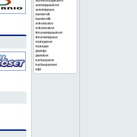
aurinkosuojakalvot
autoteippaukset
autoteippaus
banderolli
banderollit
erikoiskalvo
erikoiskalvot
ikkunateippaukset
ikkunateippaus
irtokirjaimet
irtokirjain
jätekilpi
jätekilvet
karttaopaste
karttaopasteet
kilpi
kilpiä
kilvet
kyltit
kylttejä
kyltti
laserkaiverrukset
laserkaiverrus
lasermerkinnät
lasermerkintä
lattiamerkinnät
lattiamerkintä
liikennemerkit
liikennemerkki
logokilpi