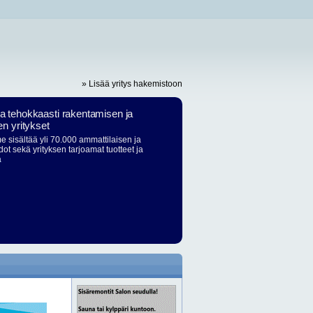
» Lisää yritys hakemistoon
ja tehokkaasti rakentamisen ja
en yritykset
 sisältää yli 70.000 ammattilaisen ja
dot sekä yrityksen tarjoamat tuotteet ja
ä