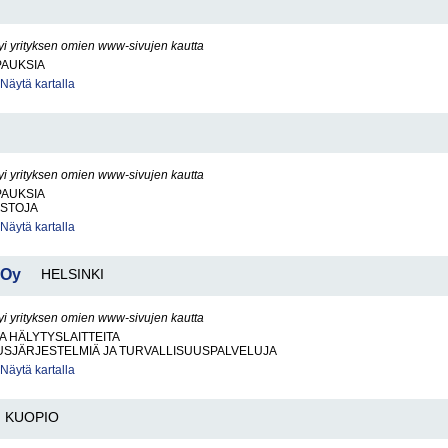
yi yrityksen omien www-sivujen kautta
PAUKSIA
Näytä kartalla
yi yrityksen omien www-sivujen kautta
PAUKSIA
ISTOJA
Näytä kartalla
 Oy
HELSINKI
yi yrityksen omien www-sivujen kautta
JA HÄLYTYSLAITTEITA
USJÄRJESTELMIÄ JA TURVALLISUUSPALVELUJA
Näytä kartalla
KUOPIO