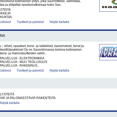
ikoistunut kotimainen yritys, joka suunnittelee, valmistaa,
ntaa ja ylläpitää opastusratkaisuja koko Suo..
ASTEITA
RKKEJÄ
AUKSIA..
Kotisivut
Tuotteet ja palvelut
Näytä kartalla
NNA
 – kilvet, opasteet, kone- ja laitekilvet, kaiverrukset, tarrat ja
ksetKilpiykköset Oy on Savonlinnassa toimiva kotimainen
, tarra- ja mainostuotteiden valmi..
PALVELUJA - ELEKTRONIIKKA
PALVELUJA - MUU TEOLLISUUS
PALVELUJA - RAKENNUS..
Kotisivut
Tuotteet ja palvelut
Näytä kartalla
LYSTEITÄ
IÄ JA PALONKESTÄVIÄ RAKENTEITA
Näytä kartalla