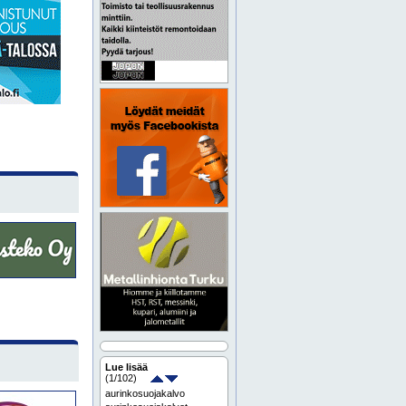
Lue lisää
(
1
/102)
aurinkosuojakalvo