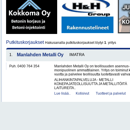
Putkituskorjaukset
Hakusanalla putkituskorjaukset löytyi
1
. yritys
1.
Manlahden Metalli Oy
IMATRA
Puh. 0400 764 354
Manlahden Metalli Oy on teollisuuden asennus-, 
monipuolinen ammattilainen. Yritys on toiminut k
vuotta ja palvelee teollisuutta luotettavasti vahval
ALIHANKINTAPALVELUJA - METALLI
KONEPAJATEOLLISUUTTA JA METALLITÖITÄ
LAITUREITA..
Lue lisää..
Kotisivut
Tuotteet ja palvelut