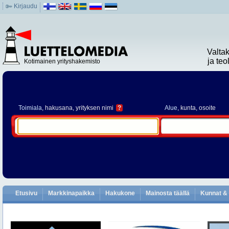
Kirjaudu
Valta
ja te
Kotimainen yrityshakemisto
Toimiala
, hakusana, yrityksen nimi
?
Alue
, kunta, osoite
Etusivu
Markkinapaikka
Hakukone
Mainosta täällä
Kunnat & 