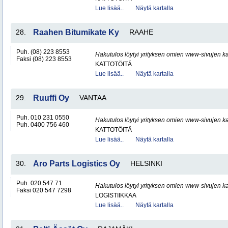
Lue lisää..
Näytä kartalla
28.
Raahen Bitumikate Ky
RAAHE
Puh. (08) 223 8553
Hakutulos löytyi yrityksen omien www-sivujen ka
Faksi (08) 223 8553
KATTOTÖITÄ
Lue lisää..
Näytä kartalla
29.
Ruuffi Oy
VANTAA
Puh. 010 231 0550
Hakutulos löytyi yrityksen omien www-sivujen ka
Puh. 0400 756 460
KATTOTÖITÄ
Lue lisää..
Näytä kartalla
30.
Aro Parts Logistics Oy
HELSINKI
Puh. 020 547 71
Hakutulos löytyi yrityksen omien www-sivujen ka
Faksi 020 547 7298
LOGISTIIKKAA
Lue lisää..
Näytä kartalla