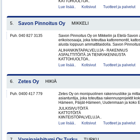
KATTOHUOLTOA..
Lue lisää..
Kotisivut
Tuotteet ja palvelut
5.
Savon Pinnoitus Oy
MIKKELI
Puh. 040 827 3135
Savon Pinnoitus Oy on Mikkelin ja Etelä-Savon 
erikoisosaaja, joka toteuttaa kattoremontit, katt
alusta loppuun ammattitaidolla. Savon Pinnoitus
ALIHANKINTAPALVELUJA - RAKENNUS
ASFALTTITÖITÄ JA TIENRAKENNUSTA
KATTOHUOLTOA..
Lue lisää..
Kotisivut
Tuotteet ja palvelut
6.
Zetes Oy
HIKIÄ
Puh. 0400 417 779
Zetes Oy on monipuolinen rakennusliike ja mitt
asiantuntija, joka toteuttaa rakennusprojektit ko
Hämeen, Päijät-Hämeen, Uudenmaan ja koko Ete
JULKISIVUTÖITÄ
KATTOTÖITÄ
KIINTEISTÖPALVELUJA..
Lue lisää..
Kotisivut
Tuotteet ja palvelut
7.
Varsinaisbitumi Oy Turku
TURKU