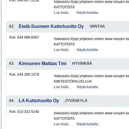
Puh. 040 827 2250
Hakutulos löytyi yrityksen omien www-sivujen ka
KATTOTÖITÄ
Lue lisää..
Näytä kartalla
42.
Etelä-Suomen Kattohuolto Oy
VANTAA
Puh. 044 088 6567
Hakutulos löytyi yrityksen omien www-sivujen ka
KATTOTÖITÄ
Lue lisää..
Näytä kartalla
43.
Kinnunen Mattias Tmi
HYVINKÄÄ
Puh. 044 285 1579
Hakutulos löytyi yrityksen omien www-sivujen ka
KIINTEISTÖPALVELUJA
Lue lisää..
Näytä kartalla
44.
LA Kattohuolto Oy
JYVÄSKYLÄ
Puh. 010 322 0240
Hakutulos löytyi yrityksen omien www-sivujen ka
KATTOTÖITÄ
Lue lisää..
Näytä kartalla