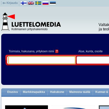
Kirjaudu
Valta
ja te
Kotimainen yrityshakemisto
Toimiala
, hakusana, yrityksen nimi
?
Alue
, kunta, osoite
Etusivu
Markkinapaikka
Hakukone
Mainosta täällä
Kunnat & 