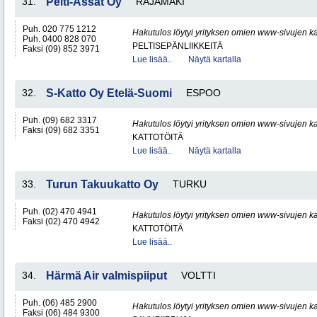
31.
Pelti-Ässät Oy
RAJAMÄKI
Puh. 020 775 1212
Hakutulos löytyi yrityksen omien www-sivujen ka
Puh. 0400 828 070
PELTISEPÄNLIIKKEITÄ
Faksi (09) 852 3971
Lue lisää..
Näytä kartalla
32.
S-Katto Oy Etelä-Suomi
ESPOO
Puh. (09) 682 3317
Hakutulos löytyi yrityksen omien www-sivujen ka
Faksi (09) 682 3351
KATTOTÖITÄ
Lue lisää..
Näytä kartalla
33.
Turun Takuukatto Oy
TURKU
Puh. (02) 470 4941
Hakutulos löytyi yrityksen omien www-sivujen ka
Faksi (02) 470 4942
KATTOTÖITÄ
Lue lisää..
34.
Härmä Air valmispiiput
VOLTTI
Puh. (06) 485 2900
Hakutulos löytyi yrityksen omien www-sivujen ka
Faksi (06) 484 9300