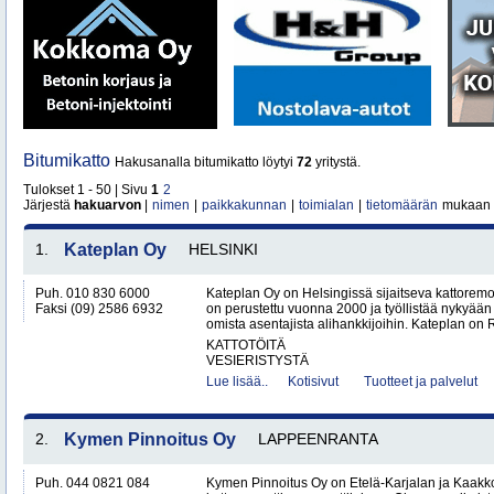
Bitumikatto
Hakusanalla bitumikatto löytyi
72
yritystä.
Tulokset 1 - 50 | Sivu
1
2
Järjestä
hakuarvon
|
nimen
|
paikkakunnan
|
toimialan
|
tietomäärän
mukaan
1.
Kateplan Oy
HELSINKI
Puh. 010 830 6000
Kateplan Oy on Helsingissä sijaitseva kattoremo
Faksi (09) 2586 6932
on perustettu vuonna 2000 ja työllistää nykyään 
omista asentajista alihankkijoihin. Kateplan on 
KATTOTÖITÄ
VESIERISTYSTÄ
Lue lisää..
Kotisivut
Tuotteet ja palvelut
2.
Kymen Pinnoitus Oy
LAPPEENRANTA
Puh. 044 0821 084
Kymen Pinnoitus Oy on Etelä-Karjalan ja Kaak