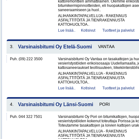
kattoremonttien ammattilainen. Olemme erikoist
bitumikermipinnoitteisten, eli huopakattojen as
saneeraamiseen ja huol..
ALIHANKINTAPALVELUJA - RAKENNUS
ASFALTTITÖITÄ JA TIENRAKENNUSTA
KATTOHUOLTOA..
Lue lisää..
Kotisivut
Tuotteet ja palvelut
3.
Varsinaisbitumi Oy Etelä-Suomi
VANTAA
Puh. (09) 222 3500
Varsinaisbitumi Oy Vantaa on tasakattojen ja hu
vesieristystöiden erikoisosaaja Uudellamaalla, j
kattosaneeraukset teollisuuteen, liikekiinteistöihin
ALIHANKINTAPALVELUJA - RAKENNUS
ASFALTTITÖITÄ JA TIENRAKENNUSTA
KATTOHUOLTOA..
Lue lisää..
Kotisivut
Tuotteet ja palvelut
4.
Varsinaisbitumi Oy Länsi-Suomi
PORI
Puh. 044 322 7501
Varsinaisbitumi Oy Pori on bitumikattojen, huopa
vesieristystöiden kokenut toteuttaja Porissa ja 
Toteutamme tasakattojen ja loivien kattojen urako
ALIHANKINTAPALVELUJA - RAKENNUS
ASFALTTITÖITÄ JA TIENRAKENNUSTA