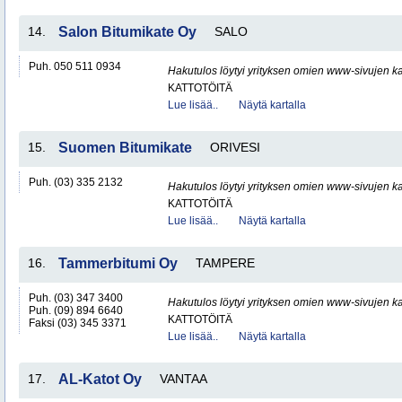
14.
Salon Bitumikate Oy
SALO
Puh. 050 511 0934
Hakutulos löytyi yrityksen omien www-sivujen ka
KATTOTÖITÄ
Lue lisää..
Näytä kartalla
15.
Suomen Bitumikate
ORIVESI
Puh. (03) 335 2132
Hakutulos löytyi yrityksen omien www-sivujen ka
KATTOTÖITÄ
Lue lisää..
Näytä kartalla
16.
Tammerbitumi Oy
TAMPERE
Puh. (03) 347 3400
Hakutulos löytyi yrityksen omien www-sivujen ka
Puh. (09) 894 6640
KATTOTÖITÄ
Faksi (03) 345 3371
Lue lisää..
Näytä kartalla
17.
AL-Katot Oy
VANTAA