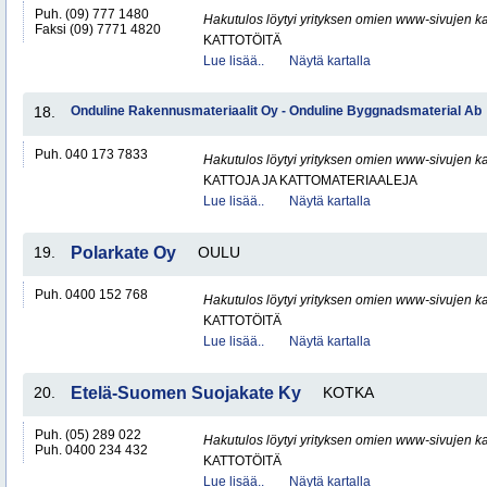
Puh. (09) 777 1480
Hakutulos löytyi yrityksen omien www-sivujen ka
Faksi (09) 7771 4820
KATTOTÖITÄ
Lue lisää..
Näytä kartalla
18.
Onduline Rakennusmateriaalit Oy - Onduline Byggnadsmaterial Ab
Puh. 040 173 7833
Hakutulos löytyi yrityksen omien www-sivujen ka
KATTOJA JA KATTOMATERIAALEJA
Lue lisää..
Näytä kartalla
19.
Polarkate Oy
OULU
Puh. 0400 152 768
Hakutulos löytyi yrityksen omien www-sivujen ka
KATTOTÖITÄ
Lue lisää..
Näytä kartalla
20.
Etelä-Suomen Suojakate Ky
KOTKA
Puh. (05) 289 022
Hakutulos löytyi yrityksen omien www-sivujen ka
Puh. 0400 234 432
KATTOTÖITÄ
Lue lisää..
Näytä kartalla