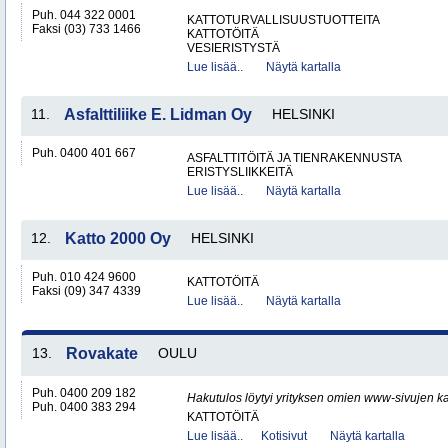
Puh. 044 322 0001
KATTOTURVALLISUUSTUOTTEITA
Faksi (03) 733 1466
KATTOTÖITÄ
VESIERISTYSTÄ
Lue lisää..
Näytä kartalla
11.
Asfalttiliike E. Lidman Oy
HELSINKI
Puh. 0400 401 667
ASFALTTITÖITÄ JA TIENRAKENNUSTA
ERISTYSLIIKKEITÄ
Lue lisää..
Näytä kartalla
12.
Katto 2000 Oy
HELSINKI
Puh. 010 424 9600
KATTOTÖITÄ
Faksi (09) 347 4339
Lue lisää..
Näytä kartalla
13.
Rovakate
OULU
Puh. 0400 209 182
Hakutulos löytyi yrityksen omien www-sivujen ka
Puh. 0400 383 294
KATTOTÖITÄ
Lue lisää..
Kotisivut
Näytä kartalla