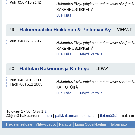
Puh. 050 410 2142
Hakutulos löytyi yrityksen omien www-sivujen ka
RAKENNUSLIIKKEITÄ
Lue lisää..
49.
Rakennusliike Heikkinen & Pistemaa Ky
VIHANTI
Puh. 0400 282 285
Hakutulos löytyi yrityksen omien www-sivujen ka
RAKENNUSLIIKKEITÄ
Lue lisää..
Näytä kartalla
50.
Hattulan Rakennus ja Kattotyö
LEPAA
Puh. 040 701 6000
Hakutulos löytyi yrityksen omien www-sivujen ka
Faksi (03) 612 2005
KATTOTÖITÄ
Lue lisää..
Näytä kartalla
Tulokset 1 - 50 | Sivu
1
2
Järjestä
hakuarvon
|
nimen
|
paikkakunnan
|
toimialan
|
tietomäärän
mukaan
Rekisteriseloste
Yhteystiedot
Palaute
Lisää Suosikkeihin
Hakemisto