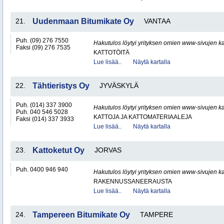
21.
Uudenmaan Bitumikate Oy
VANTAA
Puh. (09) 276 7550
Hakutulos löytyi yrityksen omien www-sivujen ka
Faksi (09) 276 7535
KATTOTÖITÄ
Lue lisää..
Näytä kartalla
22.
Tähtieristys Oy
JYVÄSKYLÄ
Puh. (014) 337 3900
Hakutulos löytyi yrityksen omien www-sivujen ka
Puh. 040 546 5028
KATTOJA JA KATTOMATERIAALEJA
Faksi (014) 337 3933
Lue lisää..
Näytä kartalla
23.
Kattoketut Oy
JORVAS
Puh. 0400 946 940
Hakutulos löytyi yrityksen omien www-sivujen ka
RAKENNUSSANEERAUSTA
Lue lisää..
Näytä kartalla
24.
Tampereen Bitumikate Oy
TAMPERE