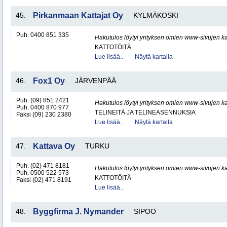
45.
Pirkanmaan Kattajat Oy
KYLMÄKOSKI
Puh. 0400 851 335
Hakutulos löytyi yrityksen omien www-sivujen ka
KATTOTÖITÄ
Lue lisää..
Näytä kartalla
46.
Fox1 Oy
JÄRVENPÄÄ
Puh. (09) 851 2421
Hakutulos löytyi yrityksen omien www-sivujen ka
Puh. 0400 870 977
TELINEITÄ JA TELINEASENNUKSIA
Faksi (09) 230 2380
Lue lisää..
Näytä kartalla
47.
Kattava Oy
TURKU
Puh. (02) 471 8181
Hakutulos löytyi yrityksen omien www-sivujen ka
Puh. 0500 522 573
KATTOTÖITÄ
Faksi (02) 471 8191
Lue lisää..
48.
Byggfirma J. Nymander
SIPOO