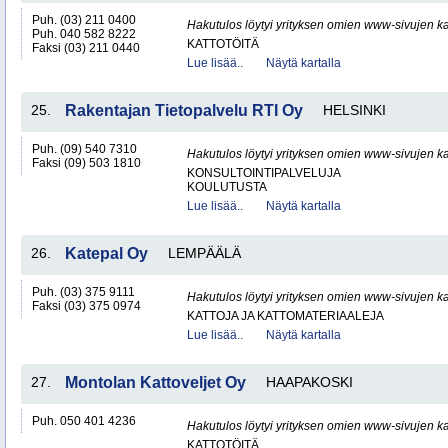
Puh. (03) 211 0400
Hakutulos löytyi yrityksen omien www-sivujen ka
Puh. 040 582 8222
KATTOTÖITÄ
Faksi (03) 211 0440
Lue lisää..
Näytä kartalla
25.
Rakentajan Tietopalvelu RTI Oy
HELSINKI
Puh. (09) 540 7310
Hakutulos löytyi yrityksen omien www-sivujen ka
Faksi (09) 503 1810
KONSULTOINTIPALVELUJA
KOULUTUSTA
Lue lisää..
Näytä kartalla
26.
Katepal Oy
LEMPÄÄLÄ
Puh. (03) 375 9111
Hakutulos löytyi yrityksen omien www-sivujen ka
Faksi (03) 375 0974
KATTOJA JA KATTOMATERIAALEJA
Lue lisää..
Näytä kartalla
27.
Montolan Kattoveljet Oy
HAAPAKOSKI
Puh. 050 401 4236
Hakutulos löytyi yrityksen omien www-sivujen ka
KATTOTÖITÄ