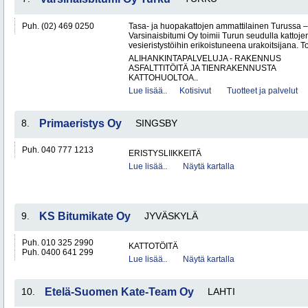
Puh. (02) 469 0250
Tasa- ja huopakattojen ammattilainen Turussa –
Varsinaisbitumi Oy toimii Turun seudulla kattoje
vesieristystöihin erikoistuneena urakoitsijana. 
ALIHANKINTAPALVELUJA - RAKENNUS
ASFALTTITÖITÄ JA TIENRAKENNUSTA
KATTOHUOLTOA..
Lue lisää..
Kotisivut
Tuotteet ja palvelut
8.
Primaeristys Oy
SINGSBY
Puh. 040 777 1213
ERISTYSLIIKKEITÄ
Lue lisää..
Näytä kartalla
9.
KS Bitumikate Oy
JYVÄSKYLÄ
Puh. 010 325 2990
KATTOTÖITÄ
Puh. 0400 641 299
Lue lisää..
Näytä kartalla
10.
Etelä-Suomen Kate-Team Oy
LAHTI