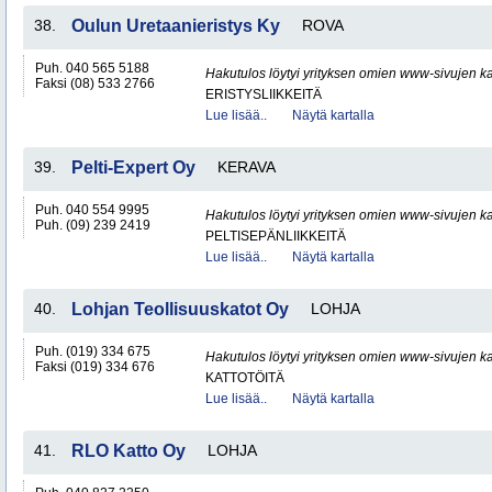
38.
Oulun Uretaanieristys Ky
ROVA
Puh. 040 565 5188
Hakutulos löytyi yrityksen omien www-sivujen ka
Faksi (08) 533 2766
ERISTYSLIIKKEITÄ
Lue lisää..
Näytä kartalla
39.
Pelti-Expert Oy
KERAVA
Puh. 040 554 9995
Hakutulos löytyi yrityksen omien www-sivujen ka
Puh. (09) 239 2419
PELTISEPÄNLIIKKEITÄ
Lue lisää..
Näytä kartalla
40.
Lohjan Teollisuuskatot Oy
LOHJA
Puh. (019) 334 675
Hakutulos löytyi yrityksen omien www-sivujen ka
Faksi (019) 334 676
KATTOTÖITÄ
Lue lisää..
Näytä kartalla
41.
RLO Katto Oy
LOHJA