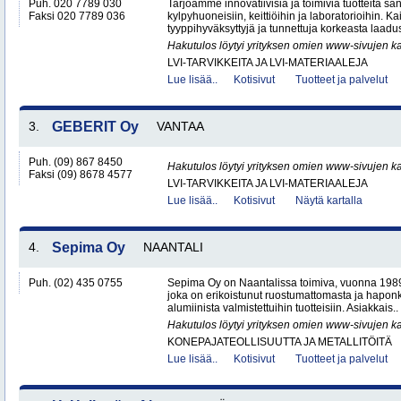
Puh. 020 7789 030
Tarjoamme innovatiivisia ja toimivia tuotteita sanit
Faksi 020 7789 036
kylpyhuoneisiin, keittiöihin ja laboratorioihin. K
tyyppihyväksyttyjä ja tunnettuja korkeasta laadus
Hakutulos löytyi yrityksen omien www-sivujen ka
LVI-TARVIKKEITA JA LVI-MATERIAALEJA
Lue lisää..
Kotisivut
Tuotteet ja palvelut
3.
GEBERIT Oy
VANTAA
Puh. (09) 867 8450
Hakutulos löytyi yrityksen omien www-sivujen ka
Faksi (09) 8678 4577
LVI-TARVIKKEITA JA LVI-MATERIAALEJA
Lue lisää..
Kotisivut
Näytä kartalla
4.
Sepima Oy
NAANTALI
Puh. (02) 435 0755
Sepima Oy on Naantalissa toimiva, vuonna 1989 
joka on erikoistunut ruostumattomasta ja hapon
alumiinista valmistettuihin tuotteisiin. Asiakkais..
Hakutulos löytyi yrityksen omien www-sivujen ka
KONEPAJATEOLLISUUTTA JA METALLITÖITÄ
Lue lisää..
Kotisivut
Tuotteet ja palvelut