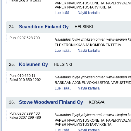
Faksi (03) 379 2833
PAPERINVALMISTUSKONEITA, PAPERINVALMI
PAPERINVALMISTUSTARVIKKEITA
Lue lisää..
Näytä kartalla
24.
Scanditron Finland Oy
HELSINKI
Puh. 0207 528 700
Hakutulos löytyi yrityksen omien www-sivujen ka
ELEKTRONIIKKAA JA KOMPONENTTEJA
Lue lisää..
Näytä kartalla
25.
Koivunen Oy
HELSINKI
Puh. 010 650 11
Hakutulos löytyi yrityksen omien www-sivujen ka
Faksi 010 650 1202
RASKAAN AJONEUVOKALUSTON VARUSTEITA 
Lue lisää..
Näytä kartalla
26.
Stowe Woodward Finland Oy
KERAVA
Puh. 0207 299 400
Hakutulos löytyi yrityksen omien www-sivujen ka
Faksi 0207 299 480
PAPERINVALMISTUSKONEITA, PAPERINVALMI
PAPERINVALMISTUSTARVIKKEITA
Lue lisää..
Näytä kartalla