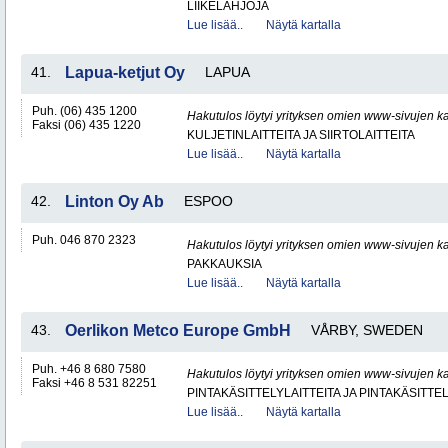
LIIKELAHJOJA
Lue lisää..
Näytä kartalla
41.
Lapua-ketjut Oy
LAPUA
Puh. (06) 435 1200
Hakutulos löytyi yrityksen omien www-sivujen ka
Faksi (06) 435 1220
KULJETINLAITTEITA JA SIIRTOLAITTEITA
Lue lisää..
Näytä kartalla
42.
Linton Oy Ab
ESPOO
Puh. 046 870 2323
Hakutulos löytyi yrityksen omien www-sivujen ka
PAKKAUKSIA
Lue lisää..
Näytä kartalla
43.
Oerlikon Metco Europe GmbH
VÅRBY, SWEDEN
Puh. +46 8 680 7580
Hakutulos löytyi yrityksen omien www-sivujen ka
Faksi +46 8 531 82251
PINTAKÄSITTELYLAITTEITA JA PINTAKÄSITTE
Lue lisää..
Näytä kartalla