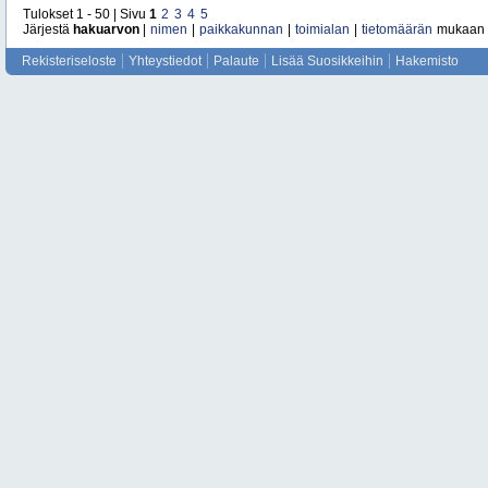
Tulokset 1 - 50 | Sivu
1
2
3
4
5
Järjestä
hakuarvon
|
nimen
|
paikkakunnan
|
toimialan
|
tietomäärän
mukaan
Rekisteriseloste
Yhteystiedot
Palaute
Lisää Suosikkeihin
Hakemisto