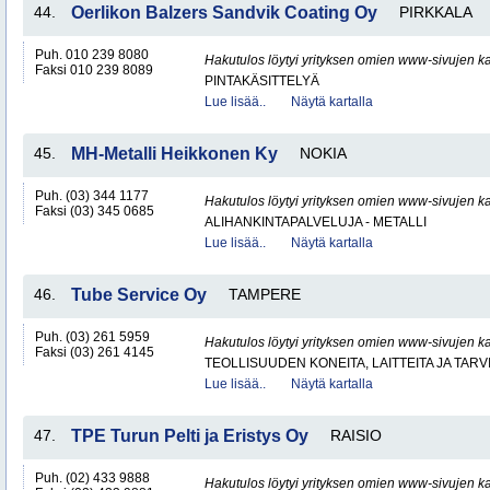
44.
Oerlikon Balzers Sandvik Coating Oy
PIRKKALA
Puh. 010 239 8080
Hakutulos löytyi yrityksen omien www-sivujen ka
Faksi 010 239 8089
PINTAKÄSITTELYÄ
Lue lisää..
Näytä kartalla
45.
MH-Metalli Heikkonen Ky
NOKIA
Puh. (03) 344 1177
Hakutulos löytyi yrityksen omien www-sivujen ka
Faksi (03) 345 0685
ALIHANKINTAPALVELUJA - METALLI
Lue lisää..
Näytä kartalla
46.
Tube Service Oy
TAMPERE
Puh. (03) 261 5959
Hakutulos löytyi yrityksen omien www-sivujen ka
Faksi (03) 261 4145
TEOLLISUUDEN KONEITA, LAITTEITA JA TARV
Lue lisää..
Näytä kartalla
47.
TPE Turun Pelti ja Eristys Oy
RAISIO
Puh. (02) 433 9888
Hakutulos löytyi yrityksen omien www-sivujen ka