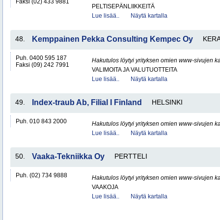
Faksi (02) 433 9881
PELTISEPÄNLIIKKEITÄ
Lue lisää..
Näytä kartalla
48.
Kemppainen Pekka Consulting Kempec Oy
KER
Puh. 0400 595 187
Hakutulos löytyi yrityksen omien www-sivujen ka
Faksi (09) 242 7991
VALIMOITA JA VALUTUOTTEITA
Lue lisää..
Näytä kartalla
49.
Index-traub Ab, Filial I Finland
HELSINKI
Puh. 010 843 2000
Hakutulos löytyi yrityksen omien www-sivujen ka
Lue lisää..
Näytä kartalla
50.
Vaaka-Tekniikka Oy
PERTTELI
Puh. (02) 734 9888
Hakutulos löytyi yrityksen omien www-sivujen ka
VAAKOJA
Lue lisää..
Näytä kartalla