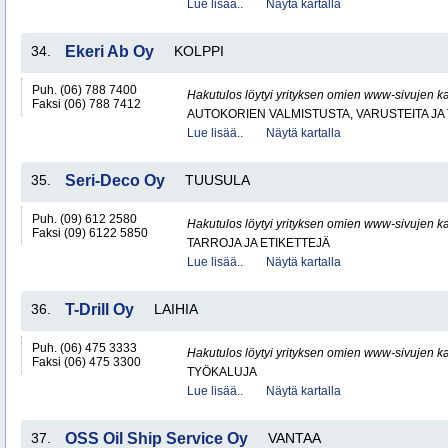
Lue lisää..
Näytä kartalla
34.
Ekeri Ab Oy
KOLPPI
Puh. (06) 788 7400
Hakutulos löytyi yrityksen omien www-sivujen ka
Faksi (06) 788 7412
AUTOKORIEN VALMISTUSTA, VARUSTEITA JA 
Lue lisää..
Näytä kartalla
35.
Seri-Deco Oy
TUUSULA
Puh. (09) 612 2580
Hakutulos löytyi yrityksen omien www-sivujen ka
Faksi (09) 6122 5850
TARROJA JA ETIKETTEJÄ
Lue lisää..
Näytä kartalla
36.
T-Drill Oy
LAIHIA
Puh. (06) 475 3333
Hakutulos löytyi yrityksen omien www-sivujen ka
Faksi (06) 475 3300
TYÖKALUJA
Lue lisää..
Näytä kartalla
37.
OSS Oil Ship Service Oy
VANTAA