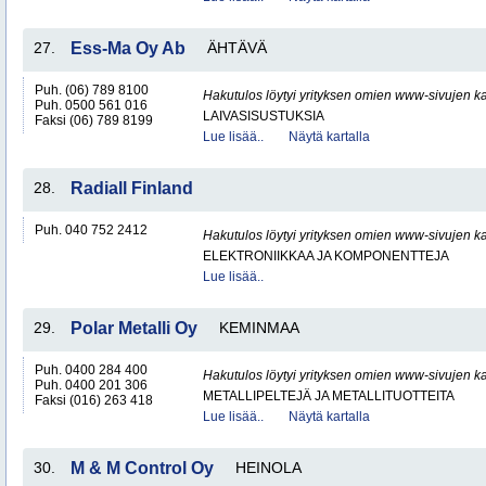
27.
Ess-Ma Oy Ab
ÄHTÄVÄ
Puh. (06) 789 8100
Hakutulos löytyi yrityksen omien www-sivujen ka
Puh. 0500 561 016
LAIVASISUSTUKSIA
Faksi (06) 789 8199
Lue lisää..
Näytä kartalla
28.
Radiall Finland
Puh. 040 752 2412
Hakutulos löytyi yrityksen omien www-sivujen ka
ELEKTRONIIKKAA JA KOMPONENTTEJA
Lue lisää..
29.
Polar Metalli Oy
KEMINMAA
Puh. 0400 284 400
Hakutulos löytyi yrityksen omien www-sivujen ka
Puh. 0400 201 306
METALLIPELTEJÄ JA METALLITUOTTEITA
Faksi (016) 263 418
Lue lisää..
Näytä kartalla
30.
M & M Control Oy
HEINOLA