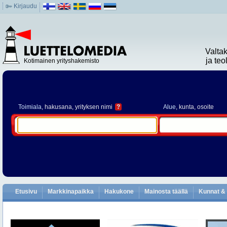
Kirjaudu
Valta
ja te
Kotimainen yrityshakemisto
Toimiala
, hakusana, yrityksen nimi
?
Alue
, kunta, osoite
Etusivu
Markkinapaikka
Hakukone
Mainosta täällä
Kunnat & 