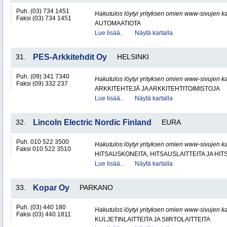
Puh. (03) 734 1451
Hakutulos löytyi yrityksen omien www-sivujen ka
Faksi (03) 734 1451
AUTOMAATIOTA
Lue lisää..
Näytä kartalla
31.
PES-Arkkitehdit Oy
HELSINKI
Puh. (09) 341 7340
Hakutulos löytyi yrityksen omien www-sivujen ka
Faksi (09) 332 237
ARKKITEHTEJÄ JA ARKKITEHTITOIMISTOJA
Lue lisää..
Näytä kartalla
32.
Lincoln Electric Nordic Finland
EURA
Puh. 010 522 3500
Hakutulos löytyi yrityksen omien www-sivujen ka
Faksi 010 522 3510
HITSAUSKONEITA, HITSAUSLAITTEITA JA HI
Lue lisää..
Näytä kartalla
33.
Kopar Oy
PARKANO
Puh. (03) 440 180
Hakutulos löytyi yrityksen omien www-sivujen ka
Faksi (03) 440 1811
KULJETINLAITTEITA JA SIIRTOLAITTEITA