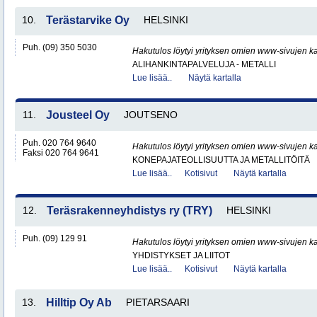
10.
Terästarvike Oy
HELSINKI
Puh. (09) 350 5030
Hakutulos löytyi yrityksen omien www-sivujen ka
ALIHANKINTAPALVELUJA - METALLI
Lue lisää..
Näytä kartalla
11.
Jousteel Oy
JOUTSENO
Puh. 020 764 9640
Hakutulos löytyi yrityksen omien www-sivujen ka
Faksi 020 764 9641
KONEPAJATEOLLISUUTTA JA METALLITÖITÄ
Lue lisää..
Kotisivut
Näytä kartalla
12.
Teräsrakenneyhdistys ry (TRY)
HELSINKI
Puh. (09) 129 91
Hakutulos löytyi yrityksen omien www-sivujen ka
YHDISTYKSET JA LIITOT
Lue lisää..
Kotisivut
Näytä kartalla
13.
Hilltip Oy Ab
PIETARSAARI