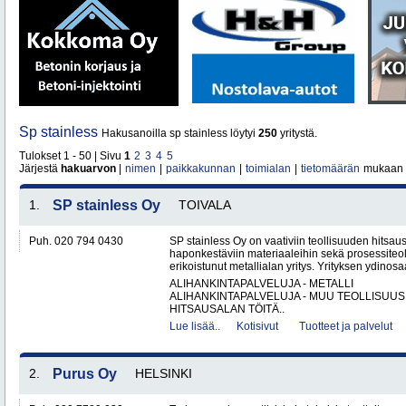
Sp stainless
Hakusanoilla sp stainless löytyi
250
yritystä.
Tulokset 1 - 50 | Sivu
1
2
3
4
5
Järjestä
hakuarvon
|
nimen
|
paikkakunnan
|
toimialan
|
tietomäärän
mukaan
1.
SP stainless Oy
TOIVALA
Puh. 020 794 0430
SP stainless Oy on vaativiin teollisuuden hitsaus
haponkestäviin materiaaleihin sekä prosessiteol
erikoistunut metallialan yritys. Yrityksen ydinosa
ALIHANKINTAPALVELUJA - METALLI
ALIHANKINTAPALVELUJA - MUU TEOLLISUUS
HITSAUSALAN TÖITÄ..
Lue lisää..
Kotisivut
Tuotteet ja palvelut
2.
Purus Oy
HELSINKI