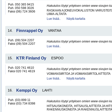
Puh. 050 365 9415
Hakutulos löytyi yrityksen omien www-sivujen ka
Puh. 050 598 3026
RASKAAN AJONEUVOKALUSTON VARUSTEITA 
Faksi (06) 724 3606
UIMA-ALTAITA
Lue lisää..
Näytä kartalla
14.
Finnrappel Oy
VANTAA
Puh. (09) 504 2207
Hakutulos löytyi yrityksen omien www-sivujen ka
Faksi (09) 504 2207
Lue lisää..
15.
KTR Finland Oy
ESPOO
Puh. 020 741 4610
Hakutulos löytyi yrityksen omien www-sivujen ka
Faksi 020 741 4619
VOIMANSIIRTOA JA VOIMANSIIRTOLAITTEITA
Lue lisää..
Näytä kartalla
16.
Kemppi Oy
LAHTI
Puh. (03) 899 11
Hakutulos löytyi yrityksen omien www-sivujen ka
Faksi (03) 734 8398
HITSAUSKONEITA, HITSAUSLAITTEITA JA HI
RAKENNUSKONEITA JA RAKENNUSLAITTEIT