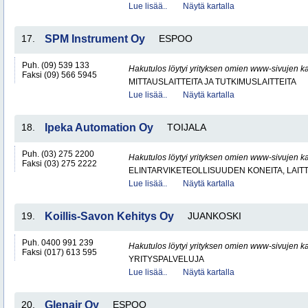
Lue lisää..
Näytä kartalla
17.
SPM Instrument Oy
ESPOO
Puh. (09) 539 133
Hakutulos löytyi yrityksen omien www-sivujen ka
Faksi (09) 566 5945
MITTAUSLAITTEITA JA TUTKIMUSLAITTEITA
Lue lisää..
Näytä kartalla
18.
Ipeka Automation Oy
TOIJALA
Puh. (03) 275 2200
Hakutulos löytyi yrityksen omien www-sivujen ka
Faksi (03) 275 2222
ELINTARVIKETEOLLISUUDEN KONEITA, LAITTE
Lue lisää..
Näytä kartalla
19.
Koillis-Savon Kehitys Oy
JUANKOSKI
Puh. 0400 991 239
Hakutulos löytyi yrityksen omien www-sivujen ka
Faksi (017) 613 595
YRITYSPALVELUJA
Lue lisää..
Näytä kartalla
20.
Glenair Oy
ESPOO