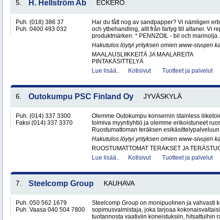
5.
H. Hellström Ab
ECKERÖ
Puh. (018) 386 37
Har du fått nog av sandpapper? Vi nämligen erb
Puh. 0400 493 032
och ytbehandling, allt från fartyg till altaner. Vi 
produktmärken: * PENNZOIL - bil och marinolja .
Hakutulos löytyi yrityksen omien www-sivujen ka
MAALAUSLIIKKEITÄ JA MAALAREITA
PINTAKÄSITTELYÄ
Lue lisää..
Kotisivut
Tuotteet ja palvelut
6.
Outokumpu PSC Finland Oy
JYVÄSKYLÄ
Puh. (014) 337 3300
Olemme Outokumpu konsernin stainless liiketo
Faksi (014) 337 3370
toimiva myyntiyhtiö ja olemme erikoistuneet ru
Ruostumattoman teräksen esikäsittelypalveluun 
Hakutulos löytyi yrityksen omien www-sivujen ka
RUOSTUMATTOMAT TERÄKSET JA TERÄSTU
Lue lisää..
Kotisivut
Tuotteet ja palvelut
7.
Steelcomp Group
KAUHAVA
Puh. 050 562 1679
Steelcomp Group on monipuolinen ja vahvasti ke
Puh. Vaasa 040 504 7800
sopimusvalmistaja, joka tarjoaa kokonaisvaltais
tuotannosta vaativiin koneistuksiin, hitsattuihin r