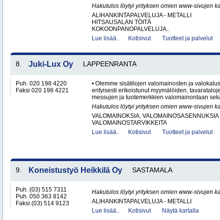
Hakutulos löytyi yrityksen omien www-sivujen ka
ALIHANKINTAPALVELUJA - METALLI
HITSAUSALAN TÖITÄ
KOKOONPANOPALVELUJA..
Lue lisää..
Kotisivut
Tuotteet ja palvelut
8.
Juki-Lux Oy
LAPPEENRANTA
Puh. 020 198 4220
• Olemme sisätilojen valomainosten ja valokalus
Faksi 020 198 4221
erityisesti erikoistunut myymälöiden, tavaratalo
messujen ja tuotemerkkien valomainontaan sekä
Hakutulos löytyi yrityksen omien www-sivujen ka
VALOMAINOKSIA, VALOMAINOSASENNUKSIA 
VALOMAINOSTARVIKKEITA
Lue lisää..
Kotisivut
Tuotteet ja palvelut
9.
Koneistustyö Heikkilä Oy
SASTAMALA
Puh. (03) 515 7311
Hakutulos löytyi yrityksen omien www-sivujen ka
Puh. 050 363 8142
ALIHANKINTAPALVELUJA - METALLI
Faksi (03) 514 9123
Lue lisää..
Kotisivut
Näytä kartalla