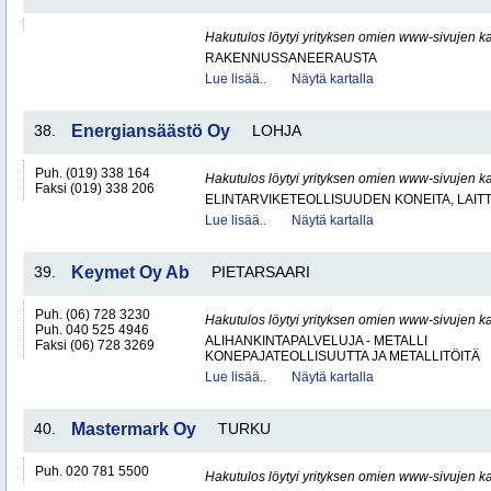
Hakutulos löytyi yrityksen omien www-sivujen ka
RAKENNUSSANEERAUSTA
Lue lisää..
Näytä kartalla
38.
Energiansäästö Oy
LOHJA
Puh. (019) 338 164
Hakutulos löytyi yrityksen omien www-sivujen ka
Faksi (019) 338 206
ELINTARVIKETEOLLISUUDEN KONEITA, LAITTE
Lue lisää..
Näytä kartalla
39.
Keymet Oy Ab
PIETARSAARI
Puh. (06) 728 3230
Hakutulos löytyi yrityksen omien www-sivujen ka
Puh. 040 525 4946
ALIHANKINTAPALVELUJA - METALLI
Faksi (06) 728 3269
KONEPAJATEOLLISUUTTA JA METALLITÖITÄ
Lue lisää..
Näytä kartalla
40.
Mastermark Oy
TURKU
Puh. 020 781 5500
Hakutulos löytyi yrityksen omien www-sivujen ka