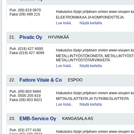
Puh. (09) 819 0870
Hakutulos löytyi yrityksen omien www-sivujen ka
Faksi (09) 499 215
ELEKTRONIIKKAA JA KOMPONENTTEJA
Lue lisää..
Näytä kartalla
21.
Pivatic Oy
HYVINKÄÄ
Puh. (019) 427 4000
Hakutulos löytyi yrityksen omien www-sivujen ka
Faksi (019) 427 4099
METALLINTYÖSTÖKONEITA, METALLINTYÖSTÖ
METALLINTYÖSTÖTARVIKKEITA
Lue lisää..
Näytä kartalla
22.
Fattore Vitale & Co
ESPOO
Puh. (09) 803 9484
Hakutulos löytyi yrityksen omien www-sivujen ka
Puh. 0500 205 819
MITTAUSLAITTEITA JA TUTKIMUSLAITTEITA
Faksi (09) 803 9421
Lue lisää..
Näytä kartalla
23.
EMB-Service Oy
KANGASALA AS
Puh. (03) 377 4100
Hakutulos löytyi yrityksen omien www-sivujen ka