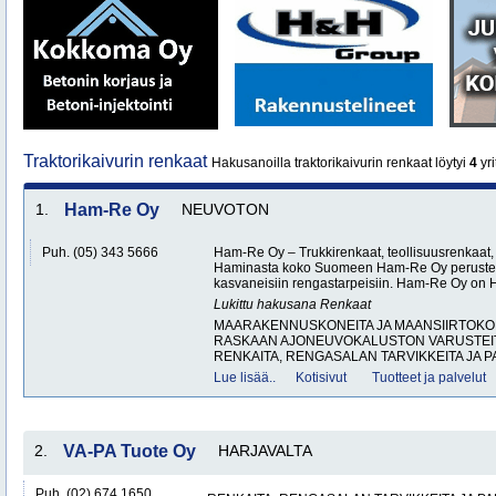
Traktorikaivurin renkaat
Hakusanoilla traktorikaivurin renkaat löytyi
4
yri
1.
Ham-Re Oy
NEUVOTON
Puh. (05) 343 5666
Ham-Re Oy – Trukkirenkaat, teollisuusrenkaat, 
Haminasta koko Suomeen Ham-Re Oy perustett
kasvaneisiin rengastarpeisiin. Ham-Re Oy on
Lukittu hakusana
Renkaat
MAARAKENNUSKONEITA JA MAANSIIRTOKON
RASKAAN AJONEUVOKALUSTON VARUSTEITA
RENKAITA, RENGASALAN TARVIKKEITA JA P
Lue lisää..
Kotisivut
Tuotteet ja palvelut
2.
VA-PA Tuote Oy
HARJAVALTA
Puh. (02) 674 1650