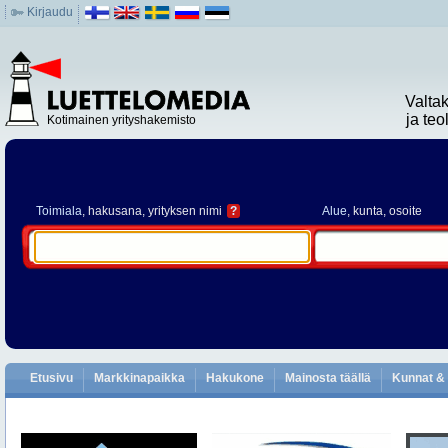
Kirjaudu
Valta
ja te
Kotimainen yrityshakemisto
Toimiala
, hakusana, yrityksen nimi
?
Alue
, kunta, osoite
Etusivu
Markkinapaikka
Hakukone
Mainosta täällä
Kunnat & 