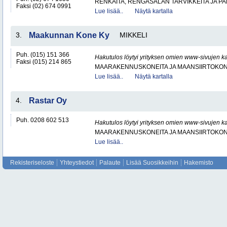
RENKAITA, RENGASALAN TARVIKKEITA JA P
Faksi (02) 674 0991
Lue lisää..
Näytä kartalla
3.
Maakunnan Kone Ky
MIKKELI
Puh. (015) 151 366
Hakutulos löytyi yrityksen omien www-sivujen ka
Faksi (015) 214 865
MAARAKENNUSKONEITA JA MAANSIIRTOKONE
Lue lisää..
Näytä kartalla
4.
Rastar Oy
Puh. 0208 602 513
Hakutulos löytyi yrityksen omien www-sivujen ka
MAARAKENNUSKONEITA JA MAANSIIRTOKONE
Lue lisää..
Rekisteriseloste
Yhteystiedot
Palaute
Lisää Suosikkeihin
Hakemisto