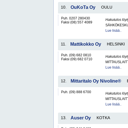
10.
OuKoTa Oy
OULU
Puh. 0207 280430
Hakutulos löyt
Faksi (08) 557 4089
SÄHKÖKESKUK
Lue lisää..
11.
Mattikokko Oy
HELSINKI
Puh. (09) 682 0810
Hakutulos löyt
Faksi (09) 682 0710
MITTAUSLAIT
Lue lisää..
12.
Mittaritalo Oy Nivoline®
Puh. (09) 888 6700
Hakutulos löyt
MITTAUSLAIT
Lue lisää..
13.
Auser Oy
KOTKA