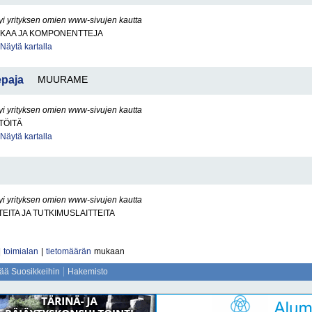
yi yrityksen omien www-sivujen kautta
KKAA JA KOMPONENTTEJA
Näytä kartalla
paja
MUURAME
yi yrityksen omien www-sivujen kautta
TÖITÄ
Näytä kartalla
yi yrityksen omien www-sivujen kautta
TEITA JA TUTKIMUSLAITTEITA
|
toimialan
|
tietomäärän
mukaan
sää Suosikkeihin
Hakemisto