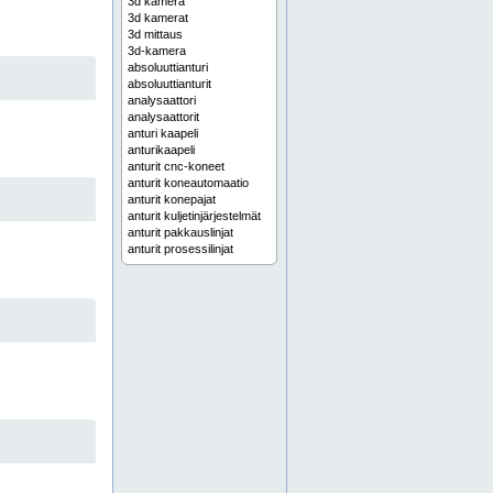
3d kamera
3d kamerat
3d mittaus
3d-kamera
absoluuttianturi
absoluuttianturit
analysaattori
analysaattorit
anturi kaapeli
anturikaapeli
anturit cnc-koneet
anturit koneautomaatio
anturit konepajat
anturit kuljetinjärjestelmät
anturit pakkauslinjat
anturit prosessilinjat
anturit robotiikka
anturit teollisuus
anturit tuotantolinjat
anturit työstökoneet
automaatio
automaatio teollisuus
automaatioanturi
automaatioanturi koneautomaatio
automaatioanturi kuljetinjärjestelmä
automaatioanturi pakkauslinja
automaatioanturi robotti
automaatioanturi tuotantolinja
automaatioanturit
automaatiojärjestelmä