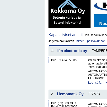
Kapasitiiviset anturit
Hakusanoilla kapasi
Järjestä
hakuarvon
|
nimen
|
paikkakunnan
1.
ifm electronic oy
TAMPER
Puh. 09 424 55 805
ifm electronic 
automaatioratka
Yritys kuuluu 
AUTOMAATIO
AUTOMAATTIS
ELINTARVIKET
Lue lisää..
2.
Hemomatik Oy
ESPOO
Puh. (09) 803 7337
AUTOMAATIO
Faksi (09) 803 7006