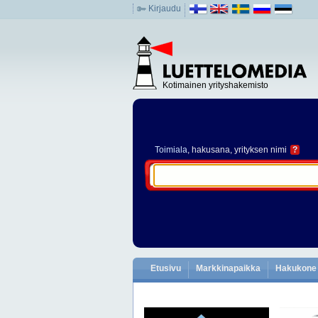
Kirjaudu
Kotimainen yrityshakemisto
Toimiala
, hakusana, yrityksen nimi
?
Etusivu
Markkinapaikka
Hakukone