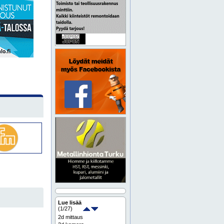
Lue lisää
(
1
/27)
2d mittaus