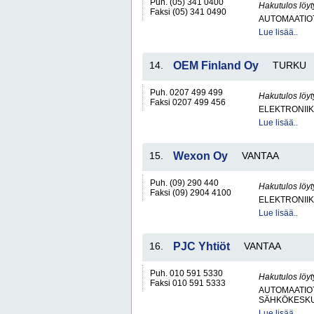
Puh. (05) 341 0400
Hakutulos löyt
Faksi (05) 341 0490
AUTOMAATIO
Lue lisää..
14.
OEM Finland Oy
TURKU
Puh. 0207 499 499
Hakutulos löyt
Faksi 0207 499 456
ELEKTRONII
Lue lisää..
15.
Wexon Oy
VANTAA
Puh. (09) 290 440
Hakutulos löyt
Faksi (09) 2904 4100
ELEKTRONII
Lue lisää..
16.
PJC Yhtiöt
VANTAA
Puh. 010 591 5330
Hakutulos löyt
Faksi 010 591 5333
AUTOMAATIO
SÄHKÖKESKUK
Lue lisää..