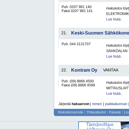
Puh. 0207 981 140
Hakutulos löyt
Faksi 0207 981 141
ELEKTRONII
Lue lisää..
21.
Keski-Suomen Sähkökone
Puh. 044 3131707
Hakutulos löyt
SÄHKÖALAN 
Lue lisää..
22.
Kontram Oy
VANTAA
Puh. (09) 8866 4500
Hakutulos löyt
Faksi (09) 8866 4599
MITTAUSLAIT
Lue lisää..
Järjestä
hakuarvon
|
nimen
|
paikkakunnan
Rekisteriseloste
Yhteystiedot
Palaute
Li