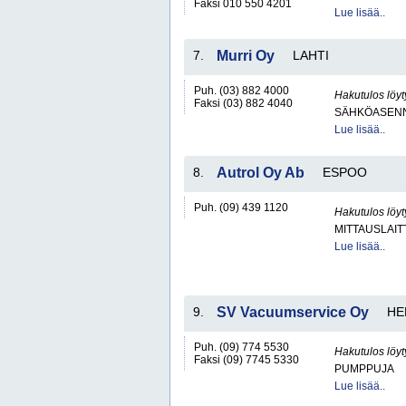
Faksi 010 550 4201
Lue lisää..
7.
Murri Oy
LAHTI
Puh. (03) 882 4000
Hakutulos löyt
Faksi (03) 882 4040
SÄHKÖASENN
Lue lisää..
8.
Autrol Oy Ab
ESPOO
Puh. (09) 439 1120
Hakutulos löyt
MITTAUSLAIT
Lue lisää..
9.
SV Vacuumservice Oy
HE
Puh. (09) 774 5530
Hakutulos löyt
Faksi (09) 7745 5330
PUMPPUJA
Lue lisää..