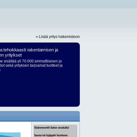
» Lisää yritys hakemistoon
ja tehokkaasti rakentamisen ja
en yritykset
 sisältää yli 70.000 ammattilaisen ja
dot sekä yrityksen tarjoamat tuotteet ja
ä