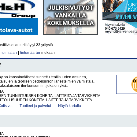
tiiviset anturit löytyi
22
yritystä.
|
toimialan
|
tietomäärän
mukaan
E
oy on kansainvälisesti tunnettu teollisuuden anturien,
isujen ja teollisen tiedonsiirron järjestelmien valmistaja.
saksalaiseen ifm-konserniin, joka on yksi..
TA
EN TUNNISTUKSEN KONEITA, LAITTEITA JA TARVIKKEITA
EOLLISUUDEN KONEITA, LAITTEITA JA TARVIKKEITA..
Kotisivut
Tuotteet ja palvelut
Näytä kartalla
TA