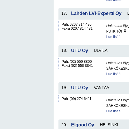
17.
Lahden LVI-Expertti Oy
Puh. 0207 814 430
Hakutulos löyt
Faksi 0207 814 431
PUTKITÖITÄ
Lue lisää..
18.
UTU Oy
ULVILA
Puh. (02) 550 8800
Hakutulos löyt
Faksi (02) 550 8841
SÄHKÖKESKUK
Lue lisää..
19.
UTU Oy
VANTAA
Puh. (09) 274 6411
Hakutulos löyt
SÄHKÖKESKUK
Lue lisää..
20.
Elgood Oy
HELSINKI