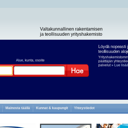
Valtakunnallinen rakentamisen
ja teollisuuden yrityshakemisto
Löydä nopeasti 
teollisuuden aloj
Yrityshakemistomme
Alue
, kunta, osoite
päättäjän yhteystie
palvelut
» Lue lisä
Hae
Mainosta täällä
Kunnat & kaupungit
Yhteystiedot