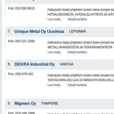
Puh. 010 292 8010
Hakutulos löytyi yrityksen omien www-sivujen ka
HITSAUSKONEITA, HITSAUSLAITTEITA JA HI
Lue lisää..
Näytä kartalla
7.
Unique Metal Oy Uusimaa
LEPSÄMÄ
Puh. 050 321 1099
Hakutulos löytyi yrityksen omien www-sivujen ka
METALLIRAKENTEITA JA TERÄSRAKENTEITA
Lue lisää..
Näytä kartalla
8.
DEKRA Industrial Oy
VANTAA
Puh. (09) 878 020
Hakutulos löytyi yrityksen omien www-sivujen ka
TESTAUSPALVELUJA JA TARKASTUSPALVEL
Lue lisää..
Näytä kartalla
9.
Migmen Oy
TAMPERE
Puh. (03) 266 1888