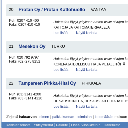
20.
Protan Oy / Protan Kattohuolto
VANTAA
Puh. 0207 410 400
Hakutulos löytyi yrityksen omien www-sivujen ka
Faksi 0207 410 410
KATTOJA JA KATTOMATERIAALEJA
Lue lisää..
Näytä kartalla
21.
Mesekon Oy
TURKU
Puh. 020 792 9797
Hakutulos löytyi yrityksen omien www-sivujen ka
Faksi (02) 275 8252
KONEPAJATEOLLISUUTTA JA METALLITÖITÄ
Lue lisää..
Näytä kartalla
22.
Tampereen Pirkka-Hitsi Oy
PIRKKALA
Puh. (03) 3141 4200
Hakutulos löytyi yrityksen omien www-sivujen ka
Faksi (03) 3141 4220
HITSAUSKONEITA, HITSAUSLAITTEITA JA HI
Lue lisää..
Näytä kartalla
Järjestä
hakuarvon
|
nimen
|
paikkakunnan
|
toimialan
|
tietomäärän
mukaan
Rekisteriseloste
Yhteystiedot
Palaute
Lisää Suosikkeihin
Hakemisto