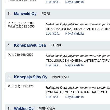
Lue lisää..
Näytä kartalla
3.
Manweld Oy
PORI
Puh. (02) 632 5600
Hakutulos löytyi yrityksen omien www-sivujen ka
Faksi (02) 632 5650
HITSAUSKONEITA, HITSAUSLAITTEITA JA HI
Lue lisää..
Näytä kartalla
4.
Konepalvelu Osa
TURKU
Puh. 040 868 0500
Hakutulos löytyi yrityksen omien www-sivujen ka
TEOLLISUUDEN KONEITA, LAITTEITA JA TARV
Lue lisää..
Näytä kartalla
5.
Konepaja Sihy Oy
NAANTALI
Puh. (02) 435 5270
Hakutulos löytyi yrityksen omien www-sivujen ka
KONEPAJATEOLLISUUTTA JA METALLITÖITÄ
Lue lisää..
Näytä kartalla
6.
WeMec Oy
PIRKKALA