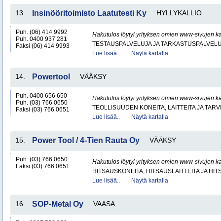
13.
Insinööritoimisto Laatutesti Ky
HYLLYKALLIO
Puh. (06) 414 9992
Hakutulos löytyi yrityksen omien www-sivujen ka
Puh. 0400 937 281
TESTAUSPALVELUJA JA TARKASTUSPALVEL
Faksi (06) 414 9993
Lue lisää..
Näytä kartalla
14.
Powertool
VÄÄKSY
Puh. 0400 656 650
Hakutulos löytyi yrityksen omien www-sivujen ka
Puh. (03) 766 0650
TEOLLISUUDEN KONEITA, LAITTEITA JA TARV
Faksi (03) 766 0651
Lue lisää..
Näytä kartalla
15.
Power Tool / 4-Tien Rauta Oy
VÄÄKSY
Puh. (03) 766 0650
Hakutulos löytyi yrityksen omien www-sivujen ka
Faksi (03) 766 0651
HITSAUSKONEITA, HITSAUSLAITTEITA JA HI
Lue lisää..
Näytä kartalla
16.
SOP-Metal Oy
VAASA