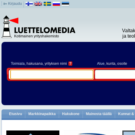
Kirjaudu
Valta
ja te
Kotimainen yrityshakemisto
Toimiala
, hakusana, yrityksen nimi
?
Alue
, kunta, osoite
Etusivu
Markkinapaikka
Hakukone
Mainosta täällä
Kunnat & 