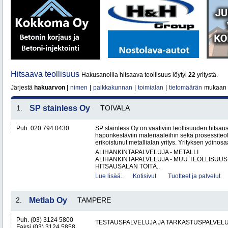
Hitsaava teollisuus
Hakusanoilla hitsaava teollisuus löytyi
22
yritystä.
Järjestä
hakuarvon
|
nimen
|
paikkakunnan
|
toimialan
|
tietomäärän
mukaan
1.
SP stainless Oy
TOIVALA
Puh. 020 794 0430
SP stainless Oy on vaativiin teollisuuden hitsaus
haponkestäviin materiaaleihin sekä prosessiteol
erikoistunut metallialan yritys. Yrityksen ydinosa
ALIHANKINTAPALVELUJA - METALLI
ALIHANKINTAPALVELUJA - MUU TEOLLISUUS
HITSAUSALAN TÖITÄ..
Lue lisää..
Kotisivut
Tuotteet ja palvelut
2.
Metlab Oy
TAMPERE
Puh. (03) 3124 5800
TESTAUSPALVELUJA JA TARKASTUSPALVEL
Faksi (03) 3124 5858