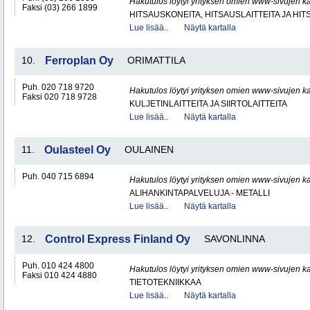
Hakutulos löytyi yrityksen omien www-sivujen ka
Faksi (03) 266 1899
HITSAUSKONEITA, HITSAUSLAITTEITA JA HI
Lue lisää..
Näytä kartalla
10.
Ferroplan Oy
ORIMATTILA
Puh. 020 718 9720
Hakutulos löytyi yrityksen omien www-sivujen ka
Faksi 020 718 9728
KULJETINLAITTEITA JA SIIRTOLAITTEITA
Lue lisää..
Näytä kartalla
11.
Oulasteel Oy
OULAINEN
Puh. 040 715 6894
Hakutulos löytyi yrityksen omien www-sivujen ka
ALIHANKINTAPALVELUJA - METALLI
Lue lisää..
Näytä kartalla
12.
Control Express Finland Oy
SAVONLINNA
Puh. 010 424 4800
Hakutulos löytyi yrityksen omien www-sivujen ka
Faksi 010 424 4880
TIETOTEKNIIKKAA
Lue lisää..
Näytä kartalla