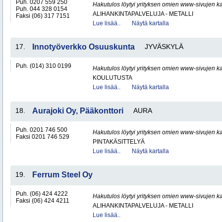
Puh. 0207 559 250
Hakutulos löytyi yrityksen omien www-sivujen ka
Puh. 044 328 0154
ALIHANKINTAPALVELUJA - METALLI
Faksi (06) 317 7151
Lue lisää..
Näytä kartalla
17.
Innotyöverkko Osuuskunta
JYVÄSKYLÄ
Puh. (014) 310 0199
Hakutulos löytyi yrityksen omien www-sivujen ka
KOULUTUSTA
Lue lisää..
Näytä kartalla
18.
Aurajoki Oy, Pääkonttori
AURA
Puh. 0201 746 500
Hakutulos löytyi yrityksen omien www-sivujen ka
Faksi 0201 746 529
PINTAKÄSITTELYÄ
Lue lisää..
Näytä kartalla
19.
Ferrum Steel Oy
Puh. (06) 424 4222
Hakutulos löytyi yrityksen omien www-sivujen ka
Faksi (06) 424 4211
ALIHANKINTAPALVELUJA - METALLI
Lue lisää..