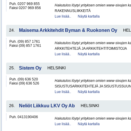
Puh. 0207 969 855
Hakutulos löytyi yrityksen omien www-sivujen ka
Faksi 0207 969 856
RAKENNUSLIIKKEITÄ
Lue lisää..
Näytä kartalla
24.
Maisema Arkkitehdit Byman & Ruokonen Oy
HEL
Puh. (09) 857 1761
Hakutulos löytyi yrityksen omien www-sivujen ka
Faksi (09) 857 1761
ARKKITEHTEJÄ JA ARKKITEHTITOIMISTOJA
Lue lisää..
Näytä kartalla
25.
Sistem Oy
HELSINKI
Puh. (09) 636 520
Hakutulos löytyi yrityksen omien www-sivujen ka
Faksi (09) 636 526
SISUSTUSARKKITEHTEJÄ JA SISUSTUSSUUN
Lue lisää..
Näytä kartalla
26.
Neliöt Liikkuu LKV Oy Ab
HELSINKI
Puh. 0413190406
Hakutulos löytyi yrityksen omien www-sivujen ka
Lue lisää..
Näytä kartalla