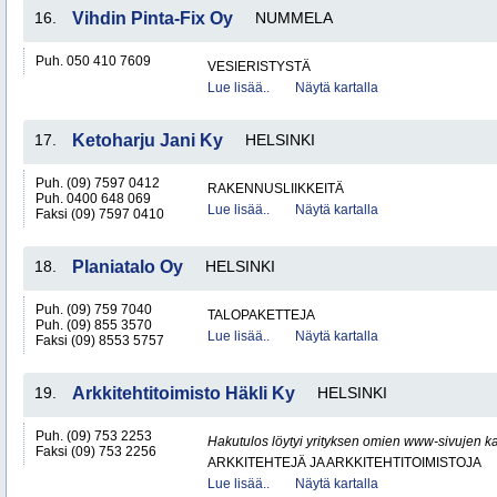
16.
Vihdin Pinta-Fix Oy
NUMMELA
Puh. 050 410 7609
VESIERISTYSTÄ
Lue lisää..
Näytä kartalla
17.
Ketoharju Jani Ky
HELSINKI
Puh. (09) 7597 0412
RAKENNUSLIIKKEITÄ
Puh. 0400 648 069
Lue lisää..
Näytä kartalla
Faksi (09) 7597 0410
18.
Planiatalo Oy
HELSINKI
Puh. (09) 759 7040
TALOPAKETTEJA
Puh. (09) 855 3570
Lue lisää..
Näytä kartalla
Faksi (09) 8553 5757
19.
Arkkitehtitoimisto Häkli Ky
HELSINKI
Puh. (09) 753 2253
Hakutulos löytyi yrityksen omien www-sivujen ka
Faksi (09) 753 2256
ARKKITEHTEJÄ JA ARKKITEHTITOIMISTOJA
Lue lisää..
Näytä kartalla