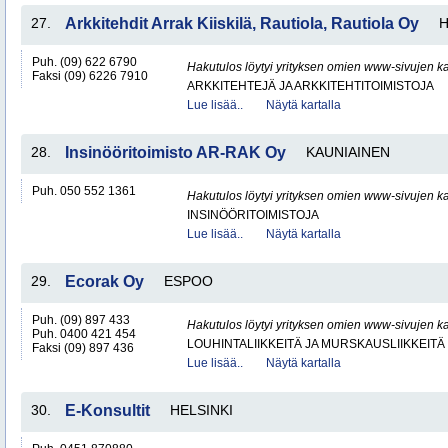
27.
Arkkitehdit Arrak Kiiskilä, Rautiola, Rautiola Oy
H
Puh. (09) 622 6790
Hakutulos löytyi yrityksen omien www-sivujen ka
Faksi (09) 6226 7910
ARKKITEHTEJÄ JA ARKKITEHTITOIMISTOJA
Lue lisää..
Näytä kartalla
28.
Insinööritoimisto AR-RAK Oy
KAUNIAINEN
Puh. 050 552 1361
Hakutulos löytyi yrityksen omien www-sivujen ka
INSINÖÖRITOIMISTOJA
Lue lisää..
Näytä kartalla
29.
Ecorak Oy
ESPOO
Puh. (09) 897 433
Hakutulos löytyi yrityksen omien www-sivujen ka
Puh. 0400 421 454
LOUHINTALIIKKEITÄ JA MURSKAUSLIIKKEITÄ
Faksi (09) 897 436
Lue lisää..
Näytä kartalla
30.
E-Konsultit
HELSINKI