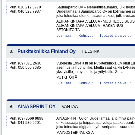
Puh. 010 212 3770
Saumapartio Oy – elementtisaumaus, julkisivu
Puh. 040 528 7937
UudellamaallaSaumapartio Oy on kotimainen s
joka toteuttaa elementtisaumaukset, julkisivusa
ALIHANKINTAPALVELUJA - MUU TEOLLISUUS
ALIHANKINTAPALVELUJA - RAKENNUS
BETONITÖITÄ..
Lue lisää..
Kotisivut
Tuotteet ja palvelut
8.
Putkitekniikka Finland Oy
HELSINKI
Puh. (09) 871 2630
Vuodesta 1994 asti on Putkitekniikka Oy ollut L
Puh. 050 550 8685
asennus ja huoltoliike. Meiltä saat kaikki LVI-as
yksityisille, taloyhtiöille ja yrityksille. Soita..
PUTKITÖITÄ
Lue lisää..
Kotisivut
Tuotteet ja palvelut
9.
AINASPRINT OY
VANTAA
Puh. (09) 8569 9898
AINASPRINT Oy on Uudellamaalla toimiva paino
Puh. 041 530 9201
erikoisosaaja ja teippauspalveluja pääkaupunkis
joka toteuttaa digipainotyöt, seripainot, suurtulo
MAINOSTEIPPAUKSIA