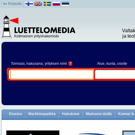
Kirjaudu
Valta
ja te
Kotimainen yrityshakemisto
Toimiala
, hakusana, yrityksen nimi
?
Alue
, kunta, osoite
Etusivu
Markkinapaikka
Hakukone
Mainosta täällä
Kunnat & 