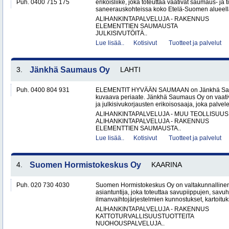
Puh. 0400 715 175
erikoisliike, joka toteuttaa vaativat saumaus- ja ti
saneerauskohteissa koko Etelä-Suomen alueella.
ALIHANKINTAPALVELUJA - RAKENNUS
ELEMENTTIEN SAUMAUSTA
JULKISIVUTÖITÄ..
Lue lisää..
Kotisivut
Tuotteet ja palvelut
3.
Jänkhä Saumaus Oy
LAHTI
Puh. 0400 804 931
ELEMENTIT HYVÄÄN SAUMAAN on Jänkhä Saum
kuvaava periaate. Jänkhä Saumaus Oy on vaati
ja julkisivukorjausten erikoisosaaja, joka palvelee 
ALIHANKINTAPALVELUJA - MUU TEOLLISUUS
ALIHANKINTAPALVELUJA - RAKENNUS
ELEMENTTIEN SAUMAUSTA..
Lue lisää..
Kotisivut
Tuotteet ja palvelut
4.
Suomen Hormistokeskus Oy
KAARINA
Puh. 020 730 4030
Suomen Hormistokeskus Oy on valtakunnallinen 
asiantuntija, joka toteuttaa savupiippujen, savu
ilmanvaihtojärjestelmien kunnostukset, kartoituks
ALIHANKINTAPALVELUJA - RAKENNUS
KATTOTURVALLISUUSTUOTTEITA
NUOHOUSPALVELUJA..