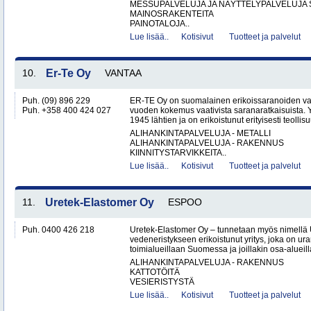
MESSUPALVELUJA JA NÄYTTELYPALVELUJA 
MAINOSRAKENTEITA
PAINOTALOJA..
Lue lisää..
Kotisivut
Tuotteet ja palvelut
10.
Er-Te Oy
VANTAA
Puh. (09) 896 229
ER-TE Oy on suomalainen erikoissaranoiden valmi
Puh. +358 400 424 027
vuoden kokemus vaativista saranaratkaisuista. Y
1945 lähtien ja on erikoistunut erityisesti teollisu
ALIHANKINTAPALVELUJA - METALLI
ALIHANKINTAPALVELUJA - RAKENNUS
KIINNITYSTARVIKKEITA..
Lue lisää..
Kotisivut
Tuotteet ja palvelut
11.
Uretek-Elastomer Oy
ESPOO
Puh. 0400 426 218
Uretek-Elastomer Oy – tunnetaan myös nimellä
vedeneristykseen erikoistunut yritys, joka on ura
toimialueillaan Suomessa ja joillakin osa-aluei
ALIHANKINTAPALVELUJA - RAKENNUS
KATTOTÖITÄ
VESIERISTYSTÄ
Lue lisää..
Kotisivut
Tuotteet ja palvelut