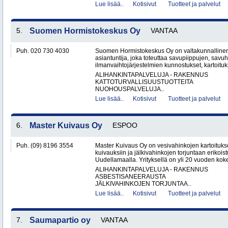
Lue lisää..
Kotisivut
Tuotteet ja palvelut
5.
Suomen Hormistokeskus Oy
VANTAA
Puh. 020 730 4030
Suomen Hormistokeskus Oy on valtakunnallinen 
asiantuntija, joka toteuttaa savupiippujen, savu
ilmanvaihtojärjestelmien kunnostukset, kartoituks
ALIHANKINTAPALVELUJA - RAKENNUS
KATTOTURVALLISUUSTUOTTEITA
NUOHOUSPALVELUJA..
Lue lisää..
Kotisivut
Tuotteet ja palvelut
6.
Master Kuivaus Oy
ESPOO
Puh. (09) 8196 3554
Master Kuivaus Oy on vesivahinkojen kartoituks
kuivauksiin ja jälkivahinkojen torjuntaan erikoist
Uudellamaalla. Yrityksellä on yli 20 vuoden koke
ALIHANKINTAPALVELUJA - RAKENNUS
ASBESTISANEERAUSTA
JÄLKIVAHINKOJEN TORJUNTAA..
Lue lisää..
Kotisivut
Tuotteet ja palvelut
7.
Saumapartio oy
VANTAA