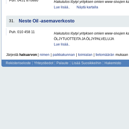
Puh. 0451 870880
Hakutulos löytyi yrityksen omien www-sivujen ka
Lue lisää..
Näytä kartalla
31.
Neste Oil -asemaverkosto
Puh. 010 458 11
Hakutulos löytyi yrityksen omien www-sivujen ka
ÖLJYTUOTTEITA JA ÖLJYPALVELUJA
Lue lisää..
Järjestä
hakuarvon
|
nimen
|
paikkakunnan
|
toimialan
|
tietomäärän
mukaan
Rekisteriseloste
Yhteystiedot
Palaute
Lisää Suosikkeihin
Hakemisto