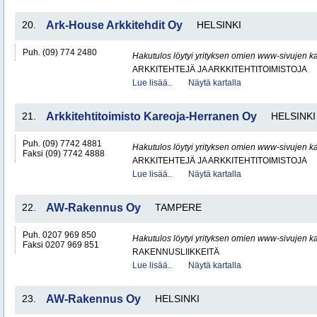
20.
Ark-House Arkkitehdit Oy
HELSINKI
Puh. (09) 774 2480
Hakutulos löytyi yrityksen omien www-sivujen ka
ARKKITEHTEJÄ JA ARKKITEHTITOIMISTOJA
Lue lisää..
Näytä kartalla
21.
Arkkitehtitoimisto Kareoja-Herranen Oy
HELSINKI
Puh. (09) 7742 4881
Hakutulos löytyi yrityksen omien www-sivujen ka
Faksi (09) 7742 4888
ARKKITEHTEJÄ JA ARKKITEHTITOIMISTOJA
Lue lisää..
Näytä kartalla
22.
AW-Rakennus Oy
TAMPERE
Puh. 0207 969 850
Hakutulos löytyi yrityksen omien www-sivujen ka
Faksi 0207 969 851
RAKENNUSLIIKKEITÄ
Lue lisää..
Näytä kartalla
23.
AW-Rakennus Oy
HELSINKI