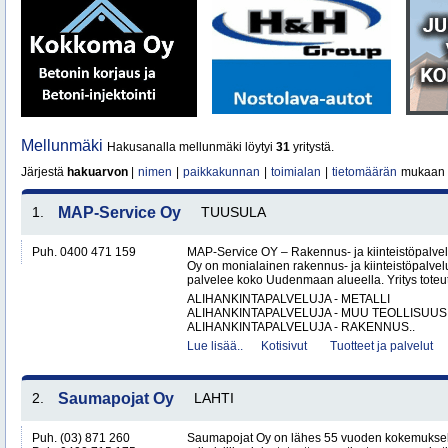
Mellunmäki
Hakusanalla mellunmäki löytyi
31
yritystä.
Järjestä
hakuarvon
|
nimen
|
paikkakunnan
|
toimialan
|
tietomäärän
mukaan
1.
MAP-Service Oy
TUUSULA
Puh. 0400 471 159
MAP-Service OY – Rakennus- ja kiinteistöpalv
Oy on monialainen rakennus- ja kiinteistöpalvel
palvelee koko Uudenmaan alueella. Yritys toteutt
ALIHANKINTAPALVELUJA - METALLI
ALIHANKINTAPALVELUJA - MUU TEOLLISUUS
ALIHANKINTAPALVELUJA - RAKENNUS..
Lue lisää..
Kotisivut
Tuotteet ja palvelut
2.
Saumapojat Oy
LAHTI
Puh. (03) 871 260
Saumapojat Oy on lähes 55 vuoden kokemuksel