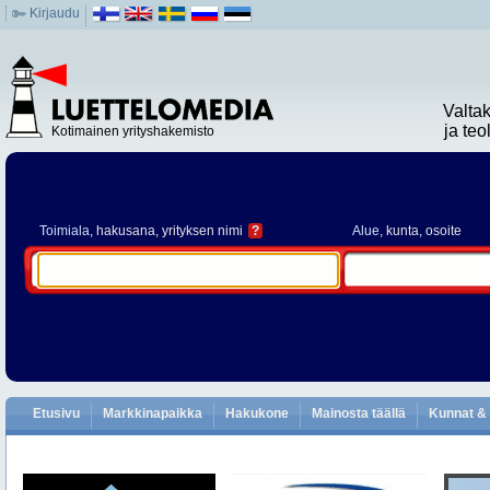
Kirjaudu
Valta
ja te
Kotimainen yrityshakemisto
Toimiala
, hakusana, yrityksen nimi
?
Alue
, kunta, osoite
Etusivu
Markkinapaikka
Hakukone
Mainosta täällä
Kunnat & 