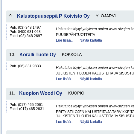
9.
Kalustopuuseppä P Koivisto Oy
YLÖJÄRVI
Puh. (03) 348 1497
Hakutulos löytyi yrityksen omien www-sivujen ka
Puh. 0400 631 068
PUUSEPÄNTUOTTEITA
Faksi (03) 348 2697
Lue lisää..
Näytä kartalla
10.
Koralli-Tuote Oy
KOKKOLA
Puh. (06) 831 9833
Hakutulos löytyi yrityksen omien www-sivujen ka
JULKISTEN TILOJEN KALUSTEITA JA SISUST
Lue lisää..
Näytä kartalla
11.
Kuopion Woodi Oy
KUOPIO
Puh. (017) 465 2061
Hakutulos löytyi yrityksen omien www-sivujen ka
Faksi (017) 465 2831
ERITYISTILOJEN KALUSTEITA JA TARVIKKEIT
JULKISTEN TILOJEN KALUSTEITA JA SISUST
Lue lisää..
Näytä kartalla