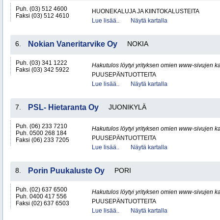
Puh. (03) 512 4600
HUONEKALUJA JA KIINTOKALUSTEITA
Faksi (03) 512 4610
Lue lisää..
Näytä kartalla
6.
Nokian Vaneritarvike Oy
NOKIA
Puh. (03) 341 1222
Hakutulos löytyi yrityksen omien www-sivujen ka
Faksi (03) 342 5922
PUUSEPÄNTUOTTEITA
Lue lisää..
Näytä kartalla
7.
PSL- Hietaranta Oy
JUONIKYLÄ
Puh. (06) 233 7210
Hakutulos löytyi yrityksen omien www-sivujen ka
Puh. 0500 268 184
PUUSEPÄNTUOTTEITA
Faksi (06) 233 7205
Lue lisää..
Näytä kartalla
8.
Porin Puukaluste Oy
PORI
Puh. (02) 637 6500
Hakutulos löytyi yrityksen omien www-sivujen ka
Puh. 0400 417 556
PUUSEPÄNTUOTTEITA
Faksi (02) 637 6503
Lue lisää..
Näytä kartalla