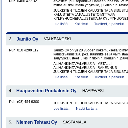
Puh. 0400 477 321
arvostettu puusepänliike Hämeenlinnassa. Val
mittatilauskalusteita yrityksille, julkitiloihin, ravint
JULKISTEN TILOJEN KALUSTEITA JA SISUST
KALUSTEITA JA KALUSTETOIMITTAJIA
KYLPYHUONEKALUSTEITA JA KYLPYHUONETA
Lue lisää..
Kotisivut
Tuotteet ja palvelut
3.
Jamito Oy
VALKEAKOSKI
Puh. 010 4209 112
Jamito Oy on yli 20 vuoden kokemuksella toimi
kalustevalmistaja, joka suunnittelee ja valmistaa
säilytyskalusteet julkisiin tiloihin, kouluihin, päiv
ALIHANKINTAPALVELUJA - METALLI
ALIHANKINTAPALVELUJA - RAKENNUS
JULKISTEN TILOJEN KALUSTEITA JA SISUSTU
Lue lisää..
Kotisivut
Tuotteet ja palvelut
4.
Haapaveden Puukaluste Oy
HAAPAVESI
Puh. (08) 454 9300
JULKISTEN TILOJEN KALUSTEITA JA SISUST
Lue lisää..
Näytä kartalla
5.
Niemen Tehtaat Oy
SASTAMALA