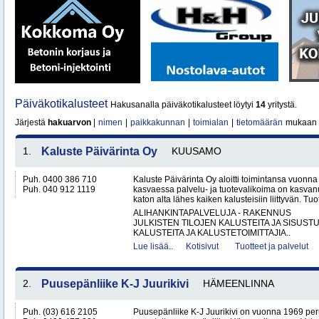
Päiväkotikalusteet
Hakusanalla päiväkotikalusteet löytyi
14
yritystä.
Järjestä
hakuarvon
|
nimen
|
paikkakunnan
|
toimialan
|
tietomäärän
mukaan
1.
Kaluste Päivärinta Oy
KUUSAMO
Puh. 0400 386 710
Kaluste Päivärinta Oy aloitti toimintansa vuonn
Puh. 040 912 1119
kasvaessa palvelu- ja tuotevalikoima on kasvanu
katon alta lähes kaiken kalusteisiin liittyvän. Tuot
ALIHANKINTAPALVELUJA - RAKENNUS
JULKISTEN TILOJEN KALUSTEITA JA SISUST
KALUSTEITA JA KALUSTETOIMITTAJIA..
Lue lisää..
Kotisivut
Tuotteet ja palvelut
2.
Puusepänliike K-J Juurikivi
HÄMEENLINNA
Puh. (03) 616 2105
Puusepänliike K-J Juurikivi on vuonna 1969 peru