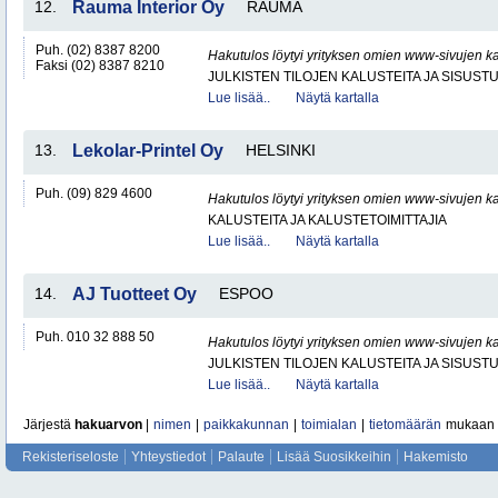
12.
Rauma Interior Oy
RAUMA
Puh. (02) 8387 8200
Hakutulos löytyi yrityksen omien www-sivujen ka
Faksi (02) 8387 8210
JULKISTEN TILOJEN KALUSTEITA JA SISUST
Lue lisää..
Näytä kartalla
13.
Lekolar-Printel Oy
HELSINKI
Puh. (09) 829 4600
Hakutulos löytyi yrityksen omien www-sivujen ka
KALUSTEITA JA KALUSTETOIMITTAJIA
Lue lisää..
Näytä kartalla
14.
AJ Tuotteet Oy
ESPOO
Puh. 010 32 888 50
Hakutulos löytyi yrityksen omien www-sivujen ka
JULKISTEN TILOJEN KALUSTEITA JA SISUST
Lue lisää..
Näytä kartalla
Järjestä
hakuarvon
|
nimen
|
paikkakunnan
|
toimialan
|
tietomäärän
mukaan
Rekisteriseloste
Yhteystiedot
Palaute
Lisää Suosikkeihin
Hakemisto