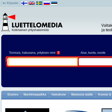
Kirjaudu
Valta
ja te
Kotimainen yrityshakemisto
Toimiala
, hakusana, yrityksen nimi
?
Alue
, kunta, osoite
Etusivu
Markkinapaikka
Hakukone
Mainosta täällä
Kunnat & 