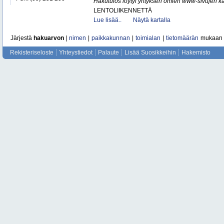
Hakutulos löytyi yrityksen omien www-sivujen ka
LENTOLIIKENNETTÄ
Lue lisää..
Näytä kartalla
Järjestä
hakuarvon
|
nimen
|
paikkakunnan
|
toimialan
|
tietomäärän
mukaan
Rekisteriseloste
Yhteystiedot
Palaute
Lisää Suosikkeihin
Hakemisto