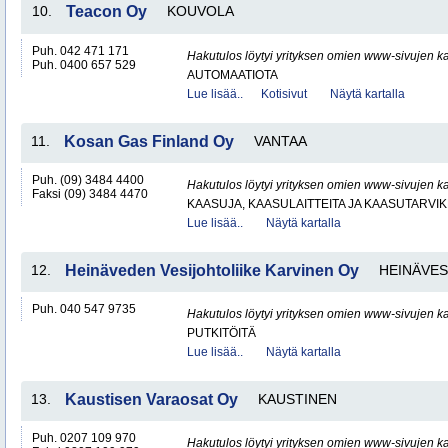
10.
Teacon Oy
KOUVOLA
Puh. 042 471 171
Hakutulos löytyi yrityksen omien www-sivujen ka
Puh. 0400 657 529
AUTOMAATIOTA
Lue lisää..
Kotisivut
Näytä kartalla
11.
Kosan Gas Finland Oy
VANTAA
Puh. (09) 3484 4400
Hakutulos löytyi yrityksen omien www-sivujen ka
Faksi (09) 3484 4470
KAASUJA, KAASULAITTEITA JA KAASUTARVIK
Lue lisää..
Näytä kartalla
12.
Heinäveden Vesijohtoliike Karvinen Oy
HEINÄVES
Puh. 040 547 9735
Hakutulos löytyi yrityksen omien www-sivujen ka
PUTKITÖITÄ
Lue lisää..
Näytä kartalla
13.
Kaustisen Varaosat Oy
KAUSTINEN
Puh. 0207 109 970
Hakutulos löytyi yrityksen omien www-sivujen ka