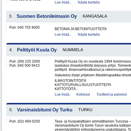
Lue lisää..
Näytä kartalla
3.
Suomen Betonileimasin Oy
KANGASALA
Puh. 040 755 9005
BETONIA JA BETONITUOTTEITA
Lue lisää..
Näytä kartalla
4.
Peltityöt Kuula Oy
NUMMELA
Puh. (09) 225 2000
Peltityöt Kuula Oy on vuodesta 1994 toiminnassa
Puh. 040 500 9415
laadukas ilmastointitöitä tarjoava yritys. Toi
peltityöt. Ilmanvaihtoratkaisut ja rakennuspellityk
Hakutulos löytyi yrityksen Markkinapaikka-ilmoi
ILMASTOINTITÖITÄ
KATTOTURVALLISUUSTUOTTEITA
KATTOTÖITÄ..
Lue lisää..
Kotisivut
Tuotteet ja palvelut
5.
Varsinaisbitumi Oy Turku
TURKU
Puh. (02) 469 0250
Tasa- ja huopakattojen ammattilainen Turussa –
Varsinaisbitumi Oy toimii Turun seudulla kattoje
vesieristystöihin erikoistuneena urakoitsijana. 