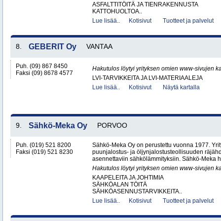
ASFALTTITÖITÄ JA TIENRAKENNUSTA
KATTOHUOLTOA..
Lue lisää..
Kotisivut
Tuotteet ja palvelut
8.
GEBERIT Oy
VANTAA
Puh. (09) 867 8450
Hakutulos löytyi yrityksen omien www-sivujen ka
Faksi (09) 8678 4577
LVI-TARVIKKEITA JA LVI-MATERIAALEJA
Lue lisää..
Kotisivut
Näytä kartalla
9.
Sähkö-Meka Oy
PORVOO
Puh. (019) 521 8200
Sähkö-Meka Oy on perustettu vuonna 1977. Yrity
Faksi (019) 521 8230
puunjalostus- ja öljynjalostusteollisuuden räjähdy
asennettaviin sähkölämmityksiin. Sähkö-Meka hu
Hakutulos löytyi yrityksen omien www-sivujen ka
KAAPELEITA JA JOHTIMIA
SÄHKÖALAN TÖITÄ
SÄHKÖASENNUSTARVIKKEITA..
Lue lisää..
Kotisivut
Tuotteet ja palvelut