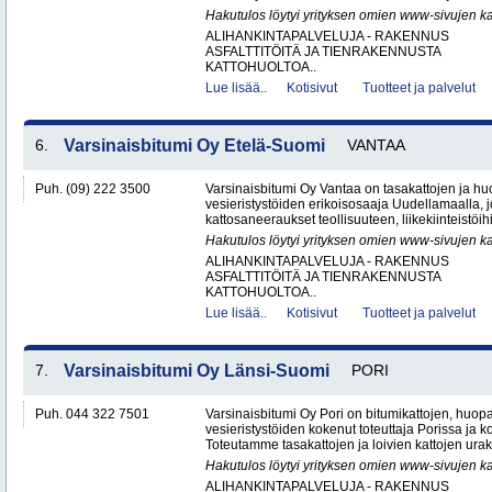
Hakutulos löytyi yrityksen omien www-sivujen ka
ALIHANKINTAPALVELUJA - RAKENNUS
ASFALTTITÖITÄ JA TIENRAKENNUSTA
KATTOHUOLTOA..
Lue lisää..
Kotisivut
Tuotteet ja palvelut
6.
Varsinaisbitumi Oy Etelä-Suomi
VANTAA
Puh. (09) 222 3500
Varsinaisbitumi Oy Vantaa on tasakattojen ja hu
vesieristystöiden erikoisosaaja Uudellamaalla, j
kattosaneeraukset teollisuuteen, liikekiinteistöihin
Hakutulos löytyi yrityksen omien www-sivujen ka
ALIHANKINTAPALVELUJA - RAKENNUS
ASFALTTITÖITÄ JA TIENRAKENNUSTA
KATTOHUOLTOA..
Lue lisää..
Kotisivut
Tuotteet ja palvelut
7.
Varsinaisbitumi Oy Länsi-Suomi
PORI
Puh. 044 322 7501
Varsinaisbitumi Oy Pori on bitumikattojen, huopa
vesieristystöiden kokenut toteuttaja Porissa ja 
Toteutamme tasakattojen ja loivien kattojen urako
Hakutulos löytyi yrityksen omien www-sivujen ka
ALIHANKINTAPALVELUJA - RAKENNUS