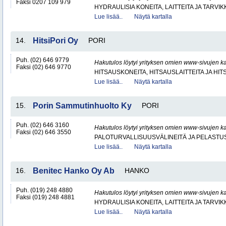
Faksi 0207 109 979
HYDRAULISIA KONEITA, LAITTEITA JA TARVIK
Lue lisää..
Näytä kartalla
14.
HitsiPori Oy
PORI
Puh. (02) 646 9779
Hakutulos löytyi yrityksen omien www-sivujen ka
Faksi (02) 646 9770
HITSAUSKONEITA, HITSAUSLAITTEITA JA HI
Lue lisää..
Näytä kartalla
15.
Porin Sammutinhuolto Ky
PORI
Puh. (02) 646 3160
Hakutulos löytyi yrityksen omien www-sivujen ka
Faksi (02) 646 3550
PALOTURVALLISUUSVÄLINEITÄ JA PELASTU
Lue lisää..
Näytä kartalla
16.
Benitec Hanko Oy Ab
HANKO
Puh. (019) 248 4880
Hakutulos löytyi yrityksen omien www-sivujen ka
Faksi (019) 248 4881
HYDRAULISIA KONEITA, LAITTEITA JA TARVIK
Lue lisää..
Näytä kartalla