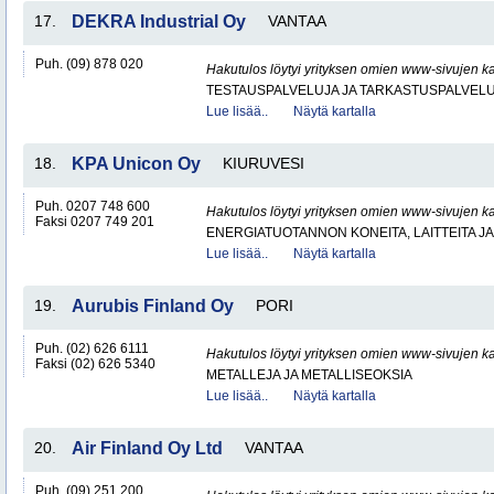
17.
DEKRA Industrial Oy
VANTAA
Puh. (09) 878 020
Hakutulos löytyi yrityksen omien www-sivujen ka
TESTAUSPALVELUJA JA TARKASTUSPALVEL
Lue lisää..
Näytä kartalla
18.
KPA Unicon Oy
KIURUVESI
Puh. 0207 748 600
Hakutulos löytyi yrityksen omien www-sivujen ka
Faksi 0207 749 201
ENERGIATUOTANNON KONEITA, LAITTEITA JA
Lue lisää..
Näytä kartalla
19.
Aurubis Finland Oy
PORI
Puh. (02) 626 6111
Hakutulos löytyi yrityksen omien www-sivujen ka
Faksi (02) 626 5340
METALLEJA JA METALLISEOKSIA
Lue lisää..
Näytä kartalla
20.
Air Finland Oy Ltd
VANTAA
Puh. (09) 251 200