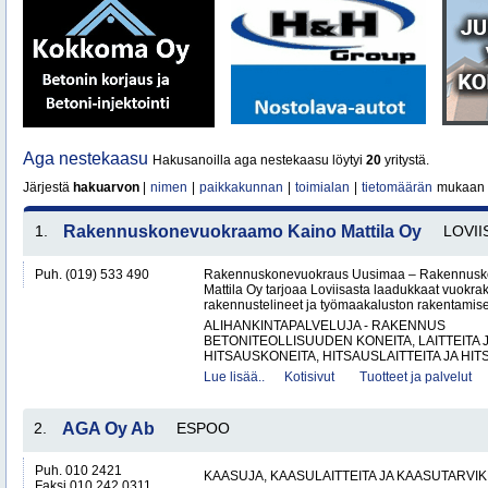
Aga nestekaasu
Hakusanoilla aga nestekaasu löytyi
20
yritystä.
Järjestä
hakuarvon
|
nimen
|
paikkakunnan
|
toimialan
|
tietomäärän
mukaan
1.
Rakennuskonevuokraamo Kaino Mattila Oy
LOVII
Puh. (019) 533 490
Rakennuskonevuokraus Uusimaa – Rakennusk
Mattila Oy tarjoaa Loviisasta laadukkaat vuokrak
rakennustelineet ja työmaakaluston rakentamisen
ALIHANKINTAPALVELUJA - RAKENNUS
BETONITEOLLISUUDEN KONEITA, LAITTEITA J
HITSAUSKONEITA, HITSAUSLAITTEITA JA HIT
Lue lisää..
Kotisivut
Tuotteet ja palvelut
2.
AGA Oy Ab
ESPOO
Puh. 010 2421
KAASUJA, KAASULAITTEITA JA KAASUTARVIK
Faksi 010 242 0311