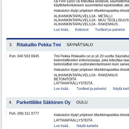
Oy Finn Epox Oy toteuttaa kestävät, saumattoma
käyttötarkoitukseen suunnitellut epoksilattiat, akryy
Hakutulos löytyi yrityksen Markkinapaikka-ilmoi
ALIHANKINTAPALVELUJA - METALLI
ALIHANKINTAPALVELUJA - MUU TEOLLISUUS
ALIHANKINTAPALVELUJA - RAKENNUS..
Lue lisää..
Kotisivut
Tuotteet ja palvelut
3.
Ritakallio Pekka Tmi
SÄYNÄTSALO
Puh. 040 503 6945
Tmi Pekka Ritakallio on jo yli 20 vuotta Säynäts
betonilattioiden erikoisosaaja, joka toteuttaa la
betonilattiat niin uudisrakentamiseen kuin saneer
Hakutulos löytyi yrityksen Markkinapaikka-ilmoi
ALIHANKINTAPALVELUJA - RAKENNUS
BETONITÖITÄ
LATTIANPÄÄLLYSTEITÄ..
Lue lisää..
Tuotteet ja palvelut
Näytä kart
4.
Parkettiliike Säkkinen Oy
OULU
Puh. (08) 311 0777
Hakutulos löytyi yrityksen Markkinapaikka-ilmoi
LATTIANPÄÄLLYSTEITÄ
Lue lisää..
Näytä kartalla