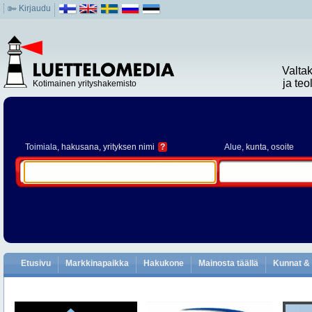
Kirjaudu
Valta
ja te
Kotimainen yrityshakemisto
Toimiala
, hakusana, yrityksen nimi
?
Alue
, kunta, osoite
Etusivu
Markkinapaikka
Hakukone
Mainosta täällä
Kunnat & 