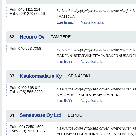
Puh. 045 1111 214
Hakutulos löytyi yrityksen omien www-sivujen ka
Faksi (09) 2707 0506
LAATTOJA
Lue lisää..
Näytä kartalla
32.
Neopro Oy
TAMPERE
Puh. 040 553 7358
Hakutulos löytyi yrityksen omien www-sivujen ka
RAKENNUSTARVIKKEITA JA RAKENNUSAINEI
Lue lisää..
Näytä kartalla
33.
Kaukomaalaus Ky
SEINÄJOKI
Puh. 0400 368 811
Hakutulos löytyi yrityksen omien www-sivujen ka
Faksi (06) 566 3230
MAALAUSLIIKKEITÄ JA MAALAREITA
Lue lisää..
Näytä kartalla
34.
Senseware Oy Ltd
ESPOO
Puh. (09) 7250 1500
Hakutulos löytyi yrityksen omien www-sivujen ka
Faksi (09) 7250 1555
AUTOMAATTISEN TUNNISTUKSEN KONEITA, LA