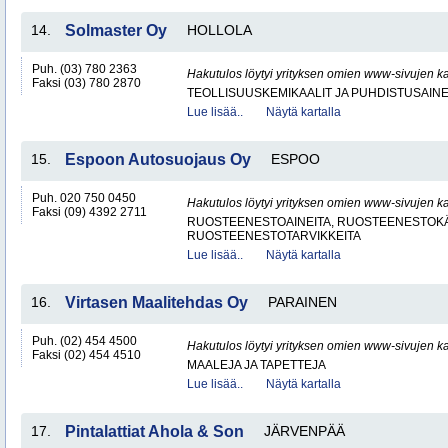
14.
Solmaster Oy
HOLLOLA
Puh. (03) 780 2363
Hakutulos löytyi yrityksen omien www-sivujen ka
Faksi (03) 780 2870
TEOLLISUUSKEMIKAALIT JA PUHDISTUSAIN
Lue lisää..
Näytä kartalla
15.
Espoon Autosuojaus Oy
ESPOO
Puh. 020 750 0450
Hakutulos löytyi yrityksen omien www-sivujen ka
Faksi (09) 4392 2711
RUOSTEENESTOAINEITA, RUOSTEENESTOKÄ
RUOSTEENESTOTARVIKKEITA
Lue lisää..
Näytä kartalla
16.
Virtasen Maalitehdas Oy
PARAINEN
Puh. (02) 454 4500
Hakutulos löytyi yrityksen omien www-sivujen ka
Faksi (02) 454 4510
MAALEJA JA TAPETTEJA
Lue lisää..
Näytä kartalla
17.
Pintalattiat Ahola & Son
JÄRVENPÄÄ