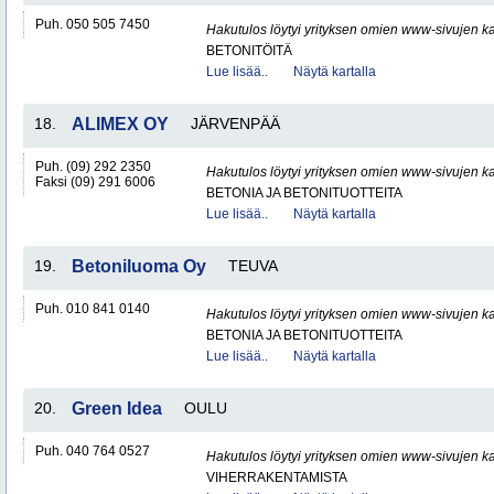
Puh. 050 505 7450
Hakutulos löytyi yrityksen omien www-sivujen ka
BETONITÖITÄ
Lue lisää..
Näytä kartalla
18.
ALIMEX OY
JÄRVENPÄÄ
Puh. (09) 292 2350
Hakutulos löytyi yrityksen omien www-sivujen ka
Faksi (09) 291 6006
BETONIA JA BETONITUOTTEITA
Lue lisää..
Näytä kartalla
19.
Betoniluoma Oy
TEUVA
Puh. 010 841 0140
Hakutulos löytyi yrityksen omien www-sivujen ka
BETONIA JA BETONITUOTTEITA
Lue lisää..
Näytä kartalla
20.
Green Idea
OULU
Puh. 040 764 0527
Hakutulos löytyi yrityksen omien www-sivujen ka
VIHERRAKENTAMISTA