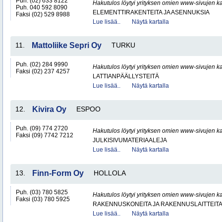
Puh. (02) 633 8122
Hakutulos löytyi yrityksen omien www-sivujen ka
Puh. 040 592 8090
ELEMENTTIRAKENTEITA JA ASENNUKSIA
Faksi (02) 529 8988
Lue lisää..
Näytä kartalla
11.
Mattoliike Sepri Oy
TURKU
Puh. (02) 284 9990
Hakutulos löytyi yrityksen omien www-sivujen ka
Faksi (02) 237 4257
LATTIANPÄÄLLYSTEITÄ
Lue lisää..
Näytä kartalla
12.
Kivira Oy
ESPOO
Puh. (09) 774 2720
Hakutulos löytyi yrityksen omien www-sivujen ka
Faksi (09) 7742 7212
JULKISIVUMATERIAALEJA
Lue lisää..
Näytä kartalla
13.
Finn-Form Oy
HOLLOLA
Puh. (03) 780 5825
Hakutulos löytyi yrityksen omien www-sivujen ka
Faksi (03) 780 5925
RAKENNUSKONEITA JA RAKENNUSLAITTEIT
Lue lisää..
Näytä kartalla