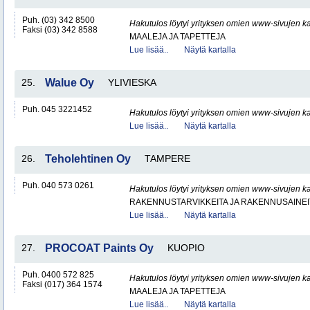
Puh. (03) 342 8500
Hakutulos löytyi yrityksen omien www-sivujen ka
Faksi (03) 342 8588
MAALEJA JA TAPETTEJA
Lue lisää..
Näytä kartalla
25.
Walue Oy
YLIVIESKA
Puh. 045 3221452
Hakutulos löytyi yrityksen omien www-sivujen ka
Lue lisää..
Näytä kartalla
26.
Teholehtinen Oy
TAMPERE
Puh. 040 573 0261
Hakutulos löytyi yrityksen omien www-sivujen ka
RAKENNUSTARVIKKEITA JA RAKENNUSAINEI
Lue lisää..
Näytä kartalla
27.
PROCOAT Paints Oy
KUOPIO
Puh. 0400 572 825
Hakutulos löytyi yrityksen omien www-sivujen ka
Faksi (017) 364 1574
MAALEJA JA TAPETTEJA
Lue lisää..
Näytä kartalla