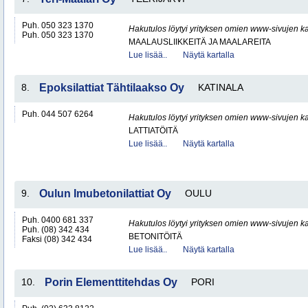
Puh. 050 323 1370
Hakutulos löytyi yrityksen omien www-sivujen ka
Puh. 050 323 1370
MAALAUSLIIKKEITÄ JA MAALAREITA
Lue lisää..
Näytä kartalla
8.
Epoksilattiat Tähtilaakso Oy
KATINALA
Puh. 044 507 6264
Hakutulos löytyi yrityksen omien www-sivujen ka
LATTIATÖITÄ
Lue lisää..
Näytä kartalla
9.
Oulun Imubetonilattiat Oy
OULU
Puh. 0400 681 337
Hakutulos löytyi yrityksen omien www-sivujen ka
Puh. (08) 342 434
BETONITÖITÄ
Faksi (08) 342 434
Lue lisää..
Näytä kartalla
10.
Porin Elementtitehdas Oy
PORI