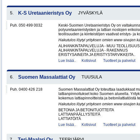
5.
K-S Uretaanieristys Oy
JYVÄSKYLÄ
Puh. 050 499 0032
Keski-Suomen Uretaanieristys Oy on valtakunnal
polyuretaanieristysten ja lattian nostojen erikoi
teollisuuden ja kiinteistöjen vaativat eristys- ja k
Hakutulos löytyi yrityksen omien www-sivujen ka
ALIHANKINTAPALVELUJA - MUU TEOLLISUUS
ALIHANKINTAPALVELUJA - RAKENNUS
ERISTYSAINEITA JA ERISTYSTARVIKKEITA..
Lue lisää..
Kotisivut
Tuotteet ja palvelut
6.
Suomen Massalattiat Oy
TUUSULA
Puh. 0400 426 218
Suomen Massalattiat Oy toteuttaa laadukkaat mas
lattianpinnoitukset koko Suomen alueella. Yrityk
kokemus lattiapinnoitteista ja betonilattiatöistä te
Hakutulos löytyi yrityksen omien www-sivujen ka
BETONIA JA BETONITUOTTEITA
LATTIANPÄÄLLYSTEITÄ
LATTIATÖITÄ
Lue lisää..
Kotisivut
Tuotteet ja palvelut
7.
Teri-Maalari Oy
TEERIJÄRVI