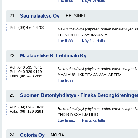
Lue lisää..
Näytä kartalla
21.
Saumalaakso Oy
HELSINKI
Puh. (09) 4761 4700
Hakutulos löytyi yrityksen omien www-sivujen ka
ELEMENTTIEN SAUMAUSTA
Lue lisää..
Näytä kartalla
22.
Maalausliike R. Lehtimäki Ky
Puh. 040 535 7841
Hakutulos löytyi yrityksen omien www-sivujen ka
Puh. 040 529 0169
MAALAUSLIIKKEITÄ JA MAALAREITA
Faksi (06) 423 2869
Lue lisää..
23.
Suomen Betoniyhdistys - Finska Betongföreningen
Puh. (09) 6962 3620
Hakutulos löytyi yrityksen omien www-sivujen ka
Faksi (09) 129 9291
YHDISTYKSET JA LIITOT
Lue lisää..
Näytä kartalla
24.
Coloria Oy
NOKIA