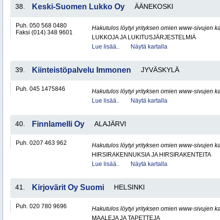
38.
Keski-Suomen Lukko Oy
ÄÄNEKOSKI
Puh. 050 568 0480
Hakutulos löytyi yrityksen omien www-sivujen ka
Faksi (014) 348 9601
LUKKOJA JA LUKITUSJÄRJESTELMIÄ
Lue lisää..
Näytä kartalla
39.
Kiinteistöpalvelu Immonen
JYVÄSKYLÄ
Puh. 045 1475846
Hakutulos löytyi yrityksen omien www-sivujen ka
Lue lisää..
Näytä kartalla
40.
Finnlamelli Oy
ALAJÄRVI
Puh. 0207 463 962
Hakutulos löytyi yrityksen omien www-sivujen ka
HIRSIRAKENNUKSIA JA HIRSIRAKENTEITA
Lue lisää..
Näytä kartalla
41.
Kirjovärit Oy Suomi
HELSINKI
Puh. 020 780 9696
Hakutulos löytyi yrityksen omien www-sivujen ka
MAALEJA JA TAPETTEJA