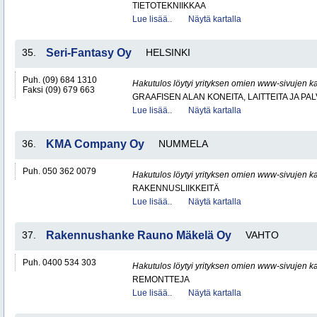
TIETOTEKNIIKKAA
Lue lisää..
Näytä kartalla
35.
Seri-Fantasy Oy
HELSINKI
Puh. (09) 684 1310
Hakutulos löytyi yrityksen omien www-sivujen ka
Faksi (09) 679 663
GRAAFISEN ALAN KONEITA, LAITTEITA JA PA
Lue lisää..
Näytä kartalla
36.
KMA Company Oy
NUMMELA
Puh. 050 362 0079
Hakutulos löytyi yrityksen omien www-sivujen ka
RAKENNUSLIIKKEITÄ
Lue lisää..
Näytä kartalla
37.
Rakennushanke Rauno Mäkelä Oy
VAHTO
Puh. 0400 534 303
Hakutulos löytyi yrityksen omien www-sivujen ka
REMONTTEJA
Lue lisää..
Näytä kartalla