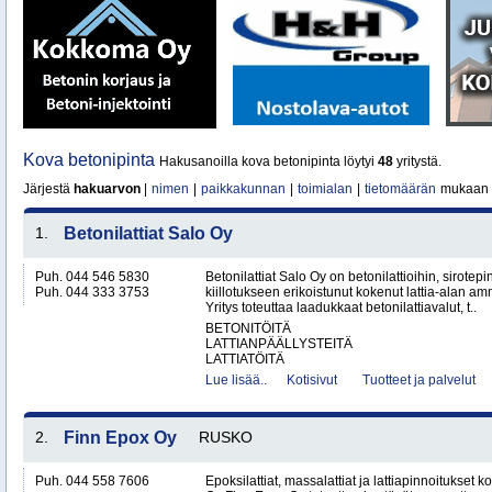
Kova betonipinta
Hakusanoilla kova betonipinta löytyi
48
yritystä.
Järjestä
hakuarvon
|
nimen
|
paikkakunnan
|
toimialan
|
tietomäärän
mukaan
1.
Betonilattiat Salo Oy
Puh. 044 546 5830
Betonilattiat Salo Oy on betonilattioihin, sirotepin
Puh. 044 333 3753
kiillotukseen erikoistunut kokenut lattia-alan a
Yritys toteuttaa laadukkaat betonilattiavalut, t..
BETONITÖITÄ
LATTIANPÄÄLLYSTEITÄ
LATTIATÖITÄ
Lue lisää..
Kotisivut
Tuotteet ja palvelut
2.
Finn Epox Oy
RUSKO
Puh. 044 558 7606
Epoksilattiat, massalattiat ja lattiapinnoitukse