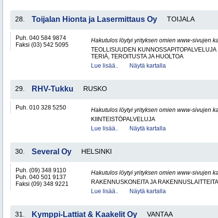
28.
Toijalan Hionta ja Lasermittaus Oy
TOIJALA
Puh. 040 584 9874
Hakutulos löytyi yrityksen omien www-sivujen ka
Faksi (03) 542 5095
TEOLLISUUDEN KUNNOSSAPITOPALVELUJA
TERIÄ, TEROITUSTA JA HUOLTOA
Lue lisää..
Näytä kartalla
29.
RHV-Tukku
RUSKO
Puh. 010 328 5250
Hakutulos löytyi yrityksen omien www-sivujen ka
KIINTEISTÖPALVELUJA
Lue lisää..
Näytä kartalla
30.
Several Oy
HELSINKI
Puh. (09) 348 9110
Hakutulos löytyi yrityksen omien www-sivujen ka
Puh. 040 501 9137
RAKENNUSKONEITA JA RAKENNUSLAITTEIT
Faksi (09) 348 9221
Lue lisää..
Näytä kartalla
31.
Kymppi-Lattiat & Kaakelit Oy
VANTAA