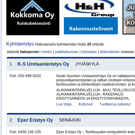
Kylmäeristys
Hakusanalla kylmäeristys löytyi
20
yritystä.
Järjestä
hakuarvon
|
nimen
|
paikkakunnan
|
toimialan
|
tietomäärän
mukaan
1.
K-S Uretaanieristys Oy
JYVÄSKYLÄ
Puh. 050 499 0032
Keski-Suomen Uretaanieristys Oy on valtakunnal
polyuretaanieristysten ja lattian nostojen erikoi
teollisuuden ja kiinteistöjen vaativat eristys- ja k
ALIHANKINTAPALVELUJA - MUU TEOLLISUUS
ALIHANKINTAPALVELUJA - RAKENNUS
ERISTYSAINEITA JA ERISTYSTARVIKKEITA..
Lue lisää..
Kotisivut
Tuotteet ja palvelut
2.
Eper Eristys Oy
SEINÄJOKI
Puh. 0400 236 235
Eper Eristys Oy – Teollisuuden eristystöihin ko