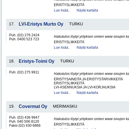
ERISTYSLIIKKEITÄ
Lue lisää..
Näytä kartalla
17.
LVI-Eristys Murto Oy
TURKU
Puh. (02) 276 2424
Hakutulos löytyi yrityksen omien www-sivujen ka
Puh. 0400 523 723
ERISTYSLIIKKEITÄ
Lue lisää..
Näytä kartalla
18.
Eristys-Toimi Oy
TURKU
Puh. (02) 275 9911
Hakutulos löytyi yrityksen omien www-sivujen ka
ERISTYSAINEITA JA ERISTYSTARVIKKEITA
ERISTYSLIIKKEITÄ
LVI-ASENNUKSIA JA LVI-KORJAUKSIA
Lue lisää..
Näytä kartalla
19.
Covermat Oy
MERIMASKU
Puh. (02) 436 9947
Hakutulos löytyi yrityksen omien www-sivujen ka
Puh. 040 506 8120
ERISTYSLIIKKEITÄ
Faksi (02) 430 6866