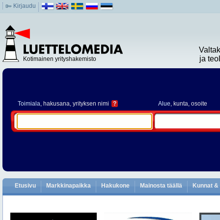
Kirjaudu
Valta
ja te
Kotimainen yrityshakemisto
Toimiala
, hakusana, yrityksen nimi
?
Alue
, kunta, osoite
Etusivu
Markkinapaikka
Hakukone
Mainosta täällä
Kunnat & 