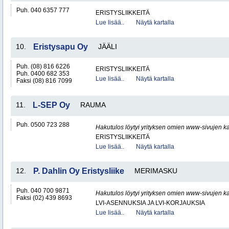
Puh. 040 6357 777
ERISTYSLIIKKEITÄ
Lue lisää..
Näytä kartalla
10.
Eristysapu Oy
JÄÄLI
Puh. (08) 816 6226
ERISTYSLIIKKEITÄ
Puh. 0400 682 353
Lue lisää..
Näytä kartalla
Faksi (08) 816 7099
11.
L-SEP Oy
RAUMA
Puh. 0500 723 288
Hakutulos löytyi yrityksen omien www-sivujen ka
ERISTYSLIIKKEITÄ
Lue lisää..
Näytä kartalla
12.
P. Dahlin Oy Eristysliike
MERIMASKU
Puh. 040 700 9871
Hakutulos löytyi yrityksen omien www-sivujen ka
Faksi (02) 439 8693
LVI-ASENNUKSIA JA LVI-KORJAUKSIA
Lue lisää..
Näytä kartalla