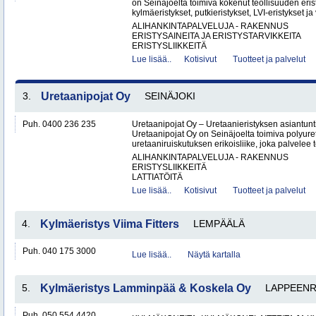
on Seinäjoelta toimiva kokenut teollisuuden erist
kylmäeristykset, putkieristykset, LVI-eristykset ja 
ALIHANKINTAPALVELUJA - RAKENNUS
ERISTYSAINEITA JA ERISTYSTARVIKKEITA
ERISTYSLIIKKEITÄ
Lue lisää..
Kotisivut
Tuotteet ja palvelut
3.
Uretaanipojat Oy
SEINÄJOKI
Puh. 0400 236 235
Uretaanipojat Oy – Uretaanieristyksen asiantun
Uretaanipojat Oy on Seinäjoelta toimiva polyure
uretaaniruiskutuksen erikoisliike, joka palvelee teo
ALIHANKINTAPALVELUJA - RAKENNUS
ERISTYSLIIKKEITÄ
LATTIATÖITÄ
Lue lisää..
Kotisivut
Tuotteet ja palvelut
4.
Kylmäeristys Viima Fitters
LEMPÄÄLÄ
Puh. 040 175 3000
Lue lisää..
Näytä kartalla
5.
Kylmäeristys Lamminpää & Koskela Oy
LAPPEEN
Puh. 050 554 4420