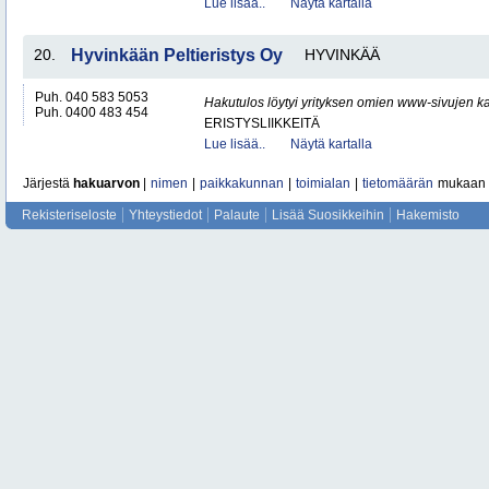
Lue lisää..
Näytä kartalla
20.
Hyvinkään Peltieristys Oy
HYVINKÄÄ
Puh. 040 583 5053
Hakutulos löytyi yrityksen omien www-sivujen ka
Puh. 0400 483 454
ERISTYSLIIKKEITÄ
Lue lisää..
Näytä kartalla
Järjestä
hakuarvon
|
nimen
|
paikkakunnan
|
toimialan
|
tietomäärän
mukaan
Rekisteriseloste
Yhteystiedot
Palaute
Lisää Suosikkeihin
Hakemisto