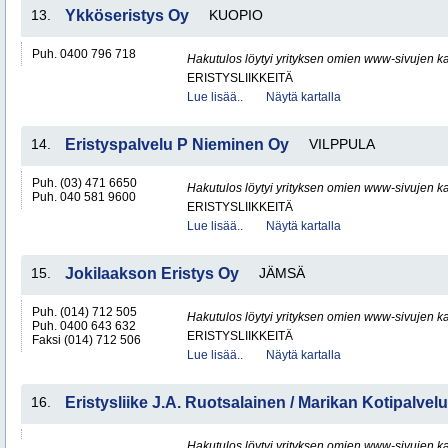
13.
Ykköseristys Oy
KUOPIO
Puh. 0400 796 718
Hakutulos löytyi yrityksen omien www-sivujen ka
ERISTYSLIIKKEITÄ
Lue lisää..
Näytä kartalla
14.
Eristyspalvelu P Nieminen Oy
VILPPULA
Puh. (03) 471 6650
Hakutulos löytyi yrityksen omien www-sivujen ka
Puh. 040 581 9600
ERISTYSLIIKKEITÄ
Lue lisää..
Näytä kartalla
15.
Jokilaakson Eristys Oy
JÄMSÄ
Puh. (014) 712 505
Hakutulos löytyi yrityksen omien www-sivujen ka
Puh. 0400 643 632
ERISTYSLIIKKEITÄ
Faksi (014) 712 506
Lue lisää..
Näytä kartalla
16.
Eristysliike J.A. Ruotsalainen / Marikan Kotipalvelu
Hakutulos löytyi yrityksen omien www-sivujen ka